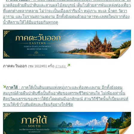
แวดล้อมด้วยผืนป่าดิบและสวนผลไม้สมบูรณ์ เต็มไปด้วยสารพันแหล่งท่องเที่ยว
ที่แตกต่างหลากหลาย ไม่ว่าจะเป็นเมืองเก่าริมน้ำ หมู่เกาะ ทะเล น้ำตก วัดวา
อาราม และโบราณสถานงดงาม อีกทั้งยังอุดมด้วยอาหารทะเลสดใหม่จากท้อง
น้ำสีครามให้ได้อิ่มอร่อยกันทุกฤดู
ภาคตะวันออก
(ชม 1612451 ครั้ง)
อ่านต่อ
ภาคใต้
: ภาคใต้เป็นดินแดนแห่งหมู่เกาะและท้องทะเลงาม อีกทั้งยังอุดม
สมบูรณ์ด้วยผืนป่าดิบซึ่งเป็นถิ่นอาศัยของสรรพชีวิตน่าสนใจ ไม่เพียงเท่านั้น
ศิลปวัฒนธรรมของชาวใต้ยังโดดเด่นมีเอกลักษณ์ ส่วนวิถีชีวิตนั้นก็เปี่ยมเสน่ห์
ชวนให้เข้าไปสัมผัสและเรียนรู้อย่างใกล้ชิด