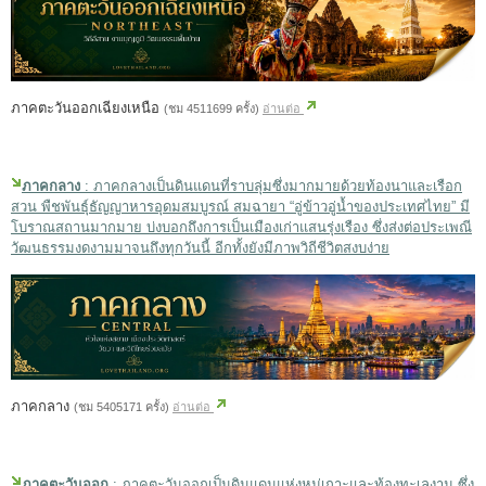
ภาคตะวันออกเฉียงเหนือ
(ชม 4511699 ครั้ง)
อ่านต่อ
ภาคกลาง
: ภาคกลางเป็นดินแดนที่ราบลุ่มซึ่งมากมายด้วยท้องนาและเรือก
สวน พืชพันธุ์ธัญญาหารอุดมสมบูรณ์ สมฉายา “อู่ข้าวอู่น้ำของประเทศไทย” มี
โบราณสถานมากมาย บ่งบอกถึงการเป็นเมืองเก่าแสนรุ่งเรือง ซึ่งส่งต่อประเพณี
วัฒนธรรมงดงามมาจนถึงทุกวันนี้ อีกทั้งยังมีภาพวิถีชีวิตสงบง่าย
ภาคกลาง
(ชม 5405171 ครั้ง)
อ่านต่อ
ภาคตะวันออก
: ภาคตะวันออกเป็นดินแดนแห่งหมู่เกาะและท้องทะเลงาม ซึ่ง