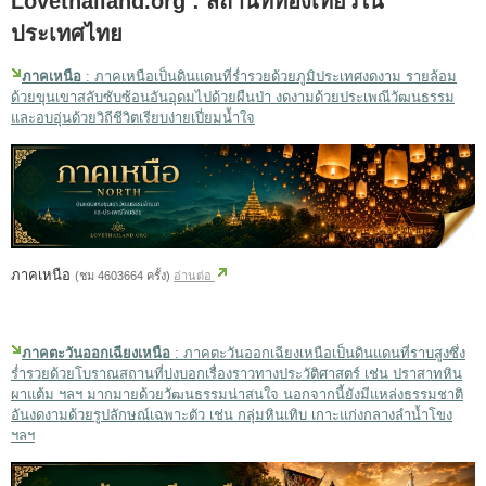
Lovethailand.org : สถานที่ท่องเที่ยวใน
ประเทศไทย
ภาคเหนือ
: ภาคเหนือเป็นดินแดนที่ร่ำรวยด้วยภูมิประเทศงดงาม รายล้อม
ด้วยขุนเขาสลับซับซ้อนอันอุดมไปด้วยผืนป่า งดงามด้วยประเพณีวัฒนธรรม
และอบอุ่นด้วยวิถีชีวิตเรียบง่ายเปี่ยมน้ำใจ
ภาคเหนือ
(ชม 4603664 ครั้ง)
อ่านต่อ
ภาคตะวันออกเฉียงเหนือ
: ภาคตะวันออกเฉียงเหนือเป็นดินแดนที่ราบสูงซึ่ง
ร่ำรวยด้วยโบราณสถานที่บ่งบอกเรื่องราวทางประวัติศาสตร์ เช่น ปราสาทหิน
ผาแต้ม ฯลฯ มากมายด้วยวัฒนธรรมน่าสนใจ นอกจากนี้ยังมีแหล่งธรรมชาติ
อันงดงามด้วยรูปลักษณ์เฉพาะตัว เช่น กลุ่มหินเทิบ เกาะแก่งกลางลำน้ำโขง
ฯลฯ