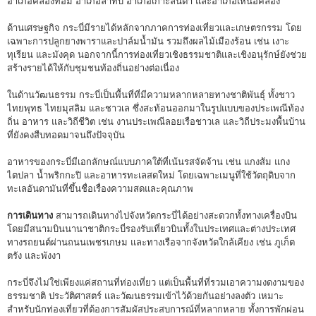
อำเภอคลองท่อม อำเภอลำทับ อำเภอเกาะลันตา และอำเภอเหนือคลอง
ด้านเศรษฐกิจ กระบี่มีรายได้หลักจากภาคการท่องเที่ยวและเกษตรกรรม โดย
เฉพาะการปลูกยางพาราและปาล์มน้ำมัน รวมถึงผลไม้เมืองร้อน เช่น เงาะ
ทุเรียน และมังคุด นอกจากนี้การท่องเที่ยวเชิงธรรมชาติและเชิงอนุรักษ์ยังช่วย
สร้างรายได้ให้กับชุมชนท้องถิ่นอย่างต่อเนื่อง
ในด้านวัฒนธรรม กระบี่เป็นพื้นที่ที่มีความหลากหลายทางชาติพันธุ์ ทั้งชาว
ไทยพุทธ ไทยมุสลิม และชาวเล ซึ่งสะท้อนออกมาในรูปแบบของประเพณีท้อง
ถิ่น อาหาร และวิถีชีวิต เช่น งานประเพณีลอยเรือชาวเล และวิถีประมงพื้นบ้าน
ที่ยังคงสืบทอดมาจนถึงปัจจุบัน
อาหารของกระบี่มีเอกลักษณ์แบบภาคใต้ที่เน้นรสจัดจ้าน เช่น แกงส้ม แกง
ไตปลา น้ำพริกกะปิ และอาหารทะเลสดใหม่ โดยเฉพาะเมนูที่ใช้วัตถุดิบจาก
ทะเลอันดามันที่ขึ้นชื่อเรื่องความสดและคุณภาพ
การเดินทาง
สามารถเดินทางไปจังหวัดกระบี่ได้อย่างสะดวกทั้งทางเครื่องบิน
โดยมีสนามบินนานาชาติกระบี่รองรับเที่ยวบินทั้งในประเทศและต่างประเทศ
ทางรถยนต์ผ่านถนนเพชรเกษม และทางเรือจากจังหวัดใกล้เคียง เช่น ภูเก็ต
ตรัง และพังงา
กระบี่จึงไม่ใช่เพียงแค่สถานที่ท่องเที่ยว แต่เป็นพื้นที่ที่รวมเอาความงดงามของ
ธรรมชาติ ประวัติศาสตร์ และวัฒนธรรมเข้าไว้ด้วยกันอย่างลงตัว เหมาะ
สำหรับนักท่องเที่ยวที่ต้องการสัมผัสประสบการณ์ที่หลากหลาย ทั้งการพักผ่อน