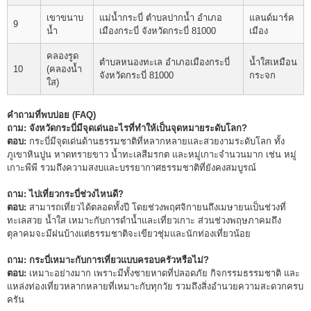
เขาขนาบ
แม่น้ำกระบี่ ตำบลปากน้ำ อำเภอ
แลนด์มาร์ค
9
น้ำ
เมืองกระบี่ จังหวัดกระบี่ 81000
เมือง
คลองรูด
ตำบลหนองทะเล อำเภอเมืองกระบี่
น้ำใสเหมือน
10
(คลองน้ำ
จังหวัดกระบี่ 81000
กระจก
ใส)
คำถามที่พบบ่อย (FAQ)
ถาม: จังหวัดกระบี่มีจุดเด่นอะไรที่ทำให้เป็นจุดหมายระดับโลก?
ตอบ:
กระบี่มีจุดเด่นด้านธรรมชาติที่หลากหลายและสวยงามระดับโลก ทั้ง
ภูเขาหินปูน หาดทรายขาว น้ำทะเลสีมรกต และหมู่เกาะจำนวนมาก เช่น หมู่
เกาะพีพี รวมถึงความสงบและบรรยากาศธรรมชาติที่ยังคงสมบูรณ์
ถาม: ไปเที่ยวกระบี่ช่วงไหนดี?
ตอบ:
สามารถเที่ยวได้ตลอดทั้งปี โดยช่วงพฤศจิกายนถึงเมษายนเป็นช่วงที่
ทะเลสวย น้ำใส เหมาะกับการดำน้ำและเที่ยวเกาะ ส่วนช่วงพฤษภาคมถึง
ตุลาคมจะมีฝนบ้างแต่ธรรมชาติจะเขียวชุ่มและนักท่องเที่ยวน้อย
ถาม: กระบี่เหมาะกับการเที่ยวแบบครอบครัวหรือไม่?
ตอบ:
เหมาะอย่างมาก เพราะมีทั้งชายหาดที่ปลอดภัย กิจกรรมธรรมชาติ และ
แหล่งท่องเที่ยวหลากหลายที่เหมาะกับทุกวัย รวมถึงสิ่งอำนวยความสะดวกครบ
ครัน