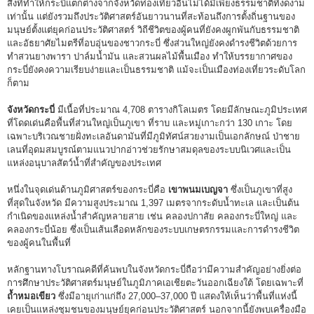
สิ่งที่ทำให้กระบี่แตกต่างจากจังหวัดท่องเที่ยวอื่นไม่ได้มีเพียงธรรมชาติที่งดงาม
เท่านั้น แต่ยังรวมถึงประวัติศาสตร์อันยาวนานที่สะท้อนถึงการตั้งถิ่นฐานของ
มนุษย์ตั้งแต่ยุคก่อนประวัติศาสตร์ วิถีชีวิตของผู้คนที่ยังคงผูกพันกับธรรมชาติ
และอัธยาศัยไมตรีที่อบอุ่นของชาวกระบี่ ซึ่งส่วนใหญ่ยังคงดำรงชีวิตด้วยการ
ทำสวนยางพารา ปาล์มน้ำมัน และสวนผลไม้พื้นเมือง ทำให้บรรยากาศของ
กระบี่ยังคงความเรียบง่ายและเป็นธรรมชาติ แม้จะเป็นเมืองท่องเที่ยวระดับโลก
ก็ตาม
จังหวัดกระบี่
มีเนื้อที่ประมาณ 4,708 ตารางกิโลเมตร โดยมีลักษณะภูมิประเทศ
ที่โดดเด่นคือพื้นที่ส่วนใหญ่เป็นภูเขา ที่ราบ และหมู่เกาะกว่า 130 เกาะ โดย
เฉพาะบริเวณชายฝั่งทะเลอันดามันที่มีภูมิทัศน์สวยงามเป็นเอกลักษณ์ ป่าชาย
เลนที่อุดมสมบูรณ์ตามแนวปากอ่าวช่วยรักษาสมดุลของระบบนิเวศและเป็น
แหล่งอนุบาลสัตว์น้ำที่สำคัญของประเทศ
หนึ่งในจุดเด่นด้านภูมิศาสตร์ของกระบี่คือ
เขาพนมเบญจา
ซึ่งเป็นภูเขาที่สูง
ที่สุดในจังหวัด มีความสูงประมาณ 1,397 เมตรจากระดับน้ำทะเล และเป็นต้น
กำเนิดของแหล่งน้ำสำคัญหลายสาย เช่น คลองปกาสัย คลองกระบี่ใหญ่ และ
คลองกระบี่น้อย ซึ่งเป็นเส้นเลือดหลักของระบบเกษตรกรรมและการดำรงชีวิต
ของผู้คนในพื้นที่
หลักฐานทางโบราณคดีที่ค้นพบในจังหวัดกระบี่ถือว่ามีความสำคัญอย่างยิ่งต่อ
การศึกษาประวัติศาสตร์มนุษย์ในภูมิภาคเอเชียตะวันออกเฉียงใต้ โดยเฉพาะที่
ถ้ำหมอเขียว
ซึ่งมีอายุเก่าแก่ถึง 27,000–37,000 ปี แสดงให้เห็นว่าพื้นที่แห่งนี้
เคยเป็นแหล่งชุมชนของมนุษย์ยุคก่อนประวัติศาสตร์ นอกจากนี้ยังพบเครื่องมือ