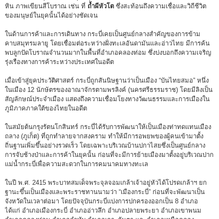
หิน ภาพเขียนสีโบราณ เช่น ที่
ถ้ำผีหัวโต
ซึ่งสะท้อนถึงความเชื่อและวิถีชีวิต
ของมนุษย์ในยุคนั้นได้อย่างชัดเจน
ในด้านการค้าและการเดินทาง กระบี่เคยเป็นศูนย์กลางสำคัญของการข้าม
คาบสมุทรมลายู โดยเชื่อมต่อระหว่างฝั่งทะเลอันดามันและอ่าวไทย มีการค้น
พบลูกปัดโบราณจำนวนมากในพื้นที่อำเภอคลองท่อม ซึ่งบ่งบอกถึงความเจริญ
รุ่งเรืองทางการค้าระหว่างประเทศในอดีต
เมื่อเข้าสู่ยุคประวัติศาสตร์ กระบี่ถูกสันนิษฐานว่าเป็นเมือง “บันไทยสมอ” หนึ่ง
ในเมือง 12 นักษัตรของอาณาจักรตามพรลิงค์ (นครศรีธรรมราช) โดยมีลิงเป็น
สัญลักษณ์ประจำเมือง แสดงถึงความเชื่อมโยงทางวัฒนธรรมและการเมืองใน
ภูมิภาคภาคใต้ของไทยในอดีต
ในสมัยต้นกรุงรัตนโกสินทร์ กระบี่ได้รับการพัฒนาให้เป็นเมืองท่าทดแทนเมือง
ถลาง (ภูเก็ต) ที่ถูกทำลายจากสงคราม ทำให้มีการอพยพของผู้คนเข้ามาตั้ง
ถิ่นฐานเพิ่มขึ้นอย่างรวดเร็ว โดยเฉพาะบริเวณบ้านปกาไสยซึ่งเป็นศูนย์กลาง
การจับช้างป่าและการค้าในยุคนั้น ก่อนที่จะมีการย้ายเมืองมาตั้งอยู่บริเวณปาก
แม่น้ำกระบี่เพื่อความสะดวกในการคมนาคมทางทะเล
ในปี พ.ศ. 2415 พระบาทสมเด็จพระจุลจอมเกล้าเจ้าอยู่หัวได้โปรดเกล้าฯ ยก
ฐานะขึ้นเป็นเมืองและพระราชทานนามว่า “เมืองกระบี่” ก่อนที่จะพัฒนาเป็น
จังหวัดในเวลาต่อมา โดยปัจจุบันกระบี่แบ่งการปกครองออกเป็น 8 อำเภอ
ได้แก่ อำเภอเมืองกระบี่ อำเภออ่าวลึก อำเภอปลายพระยา อำเภอเขาพนม