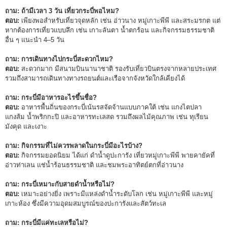
ถาม: ถ้ามีเวลา 3 วัน เที่ยวกระบี่พอไหม?
ตอบ:
เพียงพอสำหรับเที่ยวจุดหลัก เช่น อ่าวนาง หมู่เกาะพีพี และสระมรกต แต่
หากต้องการเที่ยวแบบลึก เช่น เกาะลันตา น้ำตกร้อน และกิจกรรมธรรมชาติ
อื่น ๆ แนะนำ 4–5 วัน
ถาม: การเดินทางไปกระบี่สะดวกไหม?
ตอบ:
สะดวกมาก มีสนามบินนานาชาติ รองรับเที่ยวบินตรงจากหลายประเทศ
รวมถึงสามารถเดินทางทางรถยนต์และเรือจากจังหวัดใกล้เคียงได้
ถาม: กระบี่มีอาหารอะไรขึ้นชื่อ?
ตอบ:
อาหารพื้นถิ่นของกระบี่เน้นรสจัดจ้านแบบภาคใต้ เช่น แกงไตปลา
แกงส้ม น้ำพริกกะปิ และอาหารทะเลสด รวมถึงผลไม้คุณภาพ เช่น ทุเรียน
มังคุด และเงาะ
ถาม: กิจกรรมที่ไม่ควรพลาดในกระบี่มีอะไรบ้าง?
ตอบ:
กิจกรรมยอดนิยม ได้แก่ ดำน้ำดูปะการัง เที่ยวหมู่เกาะพีพี พายคายัคที่
อ่าวท่าเลน แช่น้ำร้อนธรรมชาติ และชมพระอาทิตย์ตกที่อ่าวนาง
ถาม: กระบี่เหมาะกับสายดำน้ำหรือไม่?
ตอบ:
เหมาะอย่างยิ่ง เพราะมีแหล่งดำน้ำระดับโลก เช่น หมู่เกาะพีพี และหมู่
เกาะห้อง ซึ่งมีความอุดมสมบูรณ์ของปะการังและสัตว์ทะเล
ถาม: กระบี่มีแค่ทะเลหรือไม่?