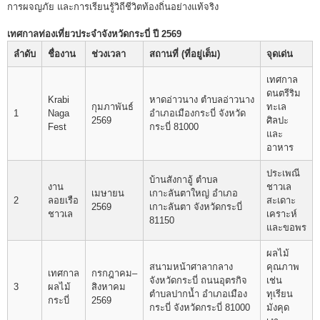
การผจญภัย และการเรียนรู้วิถีชีวิตท้องถิ่นอย่างแท้จริง
เทศกาลท่องเที่ยวประจำจังหวัดกระบี่ ปี 2569
ลำดับ
ชื่องาน
ช่วงเวลา
สถานที่ (ที่อยู่เต็ม)
จุดเด่น
เทศกาล
ดนตรีริม
Krabi
หาดอ่าวนาง ตำบลอ่าวนาง
กุมภาพันธ์
ทะเล
1
Naga
อำเภอเมืองกระบี่ จังหวัด
2569
ศิลปะ
Fest
กระบี่ 81000
และ
อาหาร
ประเพณี
บ้านสังกาอู้ ตำบล
งาน
ชาวเล
เมษายน
เกาะลันตาใหญ่ อำเภอ
2
ลอยเรือ
สะเดาะ
2569
เกาะลันตา จังหวัดกระบี่
ชาวเล
เคราะห์
81150
และขอพร
ผลไม้
สนามหน้าศาลากลาง
คุณภาพ
เทศกาล
กรกฎาคม–
จังหวัดกระบี่ ถนนอุตรกิจ
เช่น
3
ผลไม้
สิงหาคม
ตำบลปากน้ำ อำเภอเมือง
ทุเรียน
กระบี่
2569
กระบี่ จังหวัดกระบี่ 81000
มังคุด