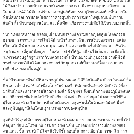
พัฒนาพื้นที่ให้เป็นศูนย์กลางรองรับการจำหน่ายผลิตภัณฑ์ พ.ศ. 2541 สหกรณ์
ได้รับงบประมาณสนับสนุนจากโครงการกองทุนเพื่อการลงทุนทางสังคม และ
ใน พ.ศ. 2542 ได้มีการสร้างอาคารศูนย์หัตถกรรมผู้ไทยหนองห้างขึ้นภายใน
พื้นที่สหกรณ์ การเกิดขึ้นของอาคารศูนย์หัตถกรรมทำให้ชุมชนมีพื้นที่รวม
สินค้า พื้นที่รับรองผู้มาเยือน และพื้นที่เล่าเรื่องราวงานฝีมือได้เป็นระบบมากขึ้น
บทบาทของสหกรณ์เครดิตยูเนี่ยนหนองห้างมีความสำคัญต่อศูนย์หัตถกรรม
อย่างมาก เพราะสหกรณ์ไม่ได้ทำหน้าที่เฉพาะด้านการเงินของชุมชน แต่ยัง
เป็นกลไกที่ช่วยรวมแรง รวมทุน และสร้างความเข้มแข็งให้กับกลุ่มอาชีพใน
หมู่บ้าน การที่ศูนย์ตั้งอยู่ภายในสหกรณ์ทำให้ผู้มาเยือนได้เห็นความเชื่อมโยง
ระหว่างเศรษฐกิจฐานรากกับหัตถกรรมพื้นบ้านอย่างเป็นรูปธรรม งานฝีมือที่
วางจำหน่ายจึงไม่ได้แยกออกจากชีวิตชุมชน แต่เป็นส่วนหนึ่งของระบบช่วย
เหลือกันของคนในหมู่บ้าน
ชื่อ “บ้านหนองห้าง” มีที่มาจากภูมิประเทศและวิถีชีวิตในอดีต คำว่า “หนอง” สื่อ
ถึงแหล่งน้ำ ส่วน “ห้าง” เชื่อมโยงกับห้างหรือที่พักยกพื้นสำหรับดักยิงสัตว์ที่ลง
มากินน้ำและหาอาหารบริเวณหนองน้ำ ชื่อชุมชนจึงบันทึกภาพของภูมิประเทศ
และวิถีการยังชีพในอดีตไว้ในคำเรียกเพียงคำเดียว เมื่อศูนย์หัตถกรรมใช้ชื่อ
ผู้ไทยหนองห้าง จึงเป็นการยืนยันตัวตนของชุมชนทั้งในด้านชาติพันธุ์ พื้นที่
และภูมิปัญญาที่เติบโตบนฐานทรัพยากรของหมู่บ้าน
จุดที่ทำให้ศูนย์หัตถกรรมผู้ไทยหนองห้างแตกต่างจากแหล่งขายของฝากทั่วไป
คือผู้มาเยือนไม่ได้พบเพียงสินค้าเรียงบนชั้น แต่ได้พบเรื่องราวเบื้องหลังของ
งานแต่ละชิ้น กระเป๋าไม้ไผ่หนึ่งใบมีขั้นตอนตั้งแต่การเลือกไผ่ การผ่าไผ่ การ