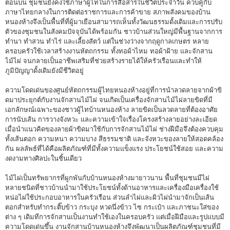
ตอนบน ชุมชนยังคงใช้ภาษาผู้ไทในการสื่อสารในชีวิตประจำวัน ควบคู่กับ
ภาษาไทยกลางในการติดต่อราชการและการค้าขาย สภาพสังคมของบ้าน
หนองห้างจึงเป็นพื้นที่ที่ผู้มาเยือนสามารถเห็นทั้งวัฒนธรรมดั้งเดิมและการปรับ
ตัวของชุมชนในสังคมปัจจุบันได้พร้อมกัน ชาวบ้านส่วนใหญ่มีพื้นฐานจากการ
ทำนา ทำสวน ทำไร่ และเลี้ยงสัตว์ แต่ในช่วงว่างจากฤดูกาลเกษตร หลาย
ครอบครัวใช้เวลาสร้างงานหัตถกรรม ทั้งทอผ้าไหม ทอผ้าฝ้าย และจักสาน
ไม้ไผ่ จนกลายเป็นอาชีพเสริมที่ช่วยสร้างรายได้ให้ครัวเรือนและทำให้
ภูมิปัญญาดั้งเดิมยังมีชีวิตอยู่
ความโดดเด่นของศูนย์หัตถกรรมผู้ไทยหนองห้างอยู่ที่การนำลวดลายจากผ้าขิ
ดมาประยุกต์กับงานจักสานไม้ไผ่ จนเกิดเป็นเครื่องจักสานไม้ไผ่ลายขิดที่มี
เอกลักษณ์เฉพาะของชาวผู้ไทบ้านหนองห้าง ลายขิดเป็นลวดลายที่ต้องอาศัย
การนับเส้น การวางจังหวะ และความเข้าใจเรื่องโครงสร้างลายอย่างละเอียด
เมื่อนำแนวคิดของลายผ้าขิดมาใช้กับการจักสานไม้ไผ่ ช่างฝีมือจึงต้องควบคุม
ทั้งเส้นตอก ความหนา ความบาง สีธรรมชาติ และจังหวะของลายให้สอดคล้อง
กัน ผลลัพธ์ที่ได้คือผลิตภัณฑ์ที่มีทั้งความแข็งแรง ประโยชน์ใช้สอย และความ
งดงามทางศิลปะในชิ้นเดียว
ไม้ไผ่เป็นทรัพยากรที่ผูกพันกับบ้านหนองห้างมายาวนาน พื้นที่ชุมชนมีไผ่
หลายชนิดที่ชาวบ้านนำมาใช้ประโยชน์ทั้งด้านอาหารและเครื่องมือเครื่องใช้
หน่อไผ่ใช้ประกอบอาหารในครัวเรือน ส่วนลำไผ่และผิวไผ่นำมาจักเป็นเส้น
ตอกสำหรับทำกระติ๊บข้าว กระบุง หวดนึ่งข้าว ไซ กระเป๋า และภาชนะใส่ของ
ต่าง ๆ เดิมทีการจักสานเป็นงานทำใช้เองในครอบครัว แต่เมื่อฝีมือและรูปแบบมี
ความโดดเด่นขึ้น งานจักสานบ้านหนองห้างจึงพัฒนาเป็นผลิตภัณฑ์ชุมชนที่มี