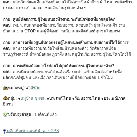
ตอบ:
ผลิตภัณฑ์เด่นคือเครื่องจักสานไม้ไผ่ลายขิด ผ้าฝ้าย ผ้าไหม กระติ๊บข้าว
กระเตาะ กระเป๋า และภาชนะจักสานรูปแบบต่าง ๆ
ถาม: ศูนย์หัตถกรรมผู้ไทยหนองห้างเหมาะกับนักท่องเที่ยวกลุ่มใด?
ตอบ:
เหมาะกับนักท่องเที่ยวสายวัฒนธรรม ครอบครัว ผู้สนใจงานผ้า งาน
จักสาน งาน OTOP และผู้ที่ต้องการสนับสนุนผลิตภัณฑ์ชุมชนโดยตรง
ถาม: สามารถเที่ยวศูนย์หัตถกรรมผู้ไทยหนองห้างร่วมกับสถานที่ใดได้บ้าง?
ตอบ:
สามารถเที่ยวร่วมกับวัดโพธิ์ชัยบ้านหนองห้าง วัดศิลาอาสน์จิต
ราษฎร์รังสรรค์ ถ้ำฝ่ามือแดง ภูผาผึ้ง และหมู่บ้านวัฒนธรรมผู้ไทยโคกโก่งได้
ถาม: ควรเตรียมตัวอย่างไรก่อนไปศูนย์หัตถกรรมผู้ไทยหนองห้าง?
ตอบ:
ควรเดินทางด้วยรถยนต์ส่วนตัวหรือรถเช่า เตรียมเงินสดสำหรับซื้อ
ผลิตภัณฑ์ชุมชน และเผื่อเวลาเดินชมงานฝีมืออย่างน้อย 1 ชั่วโมง
หมวดหมู่
: ●
วิถีชีวิต
กลุ่ม
: ●
หมู่บ้าน ชุมชน
●
ประเพณีไทย
●
วัฒนธรรมไทย
●
ประเพณีภาค
อีสาน
ปรับปรุงล่าสุด
: 1 เดือนที่แล้ว
คลิกเพื่อเข้าแผนที่นำทาง GPS