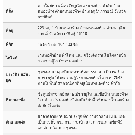
ภายในสหกรณ์เครดิตยูเนี่ยนหนองห้าง จำกัด บ้าน
ที่ตั้ง
หนองห้าง ตำบลหนองห้าง อำเภอกุฉินารายณ์ จังหวัด
กาฬสินธุ์
223 หมู่ 1 บ้านหนองห้าง ตำบลหนองห้าง อำเภอกุฉินา
ที่อยู่
รายณ์ จังหวัดกาฬสินธุ์ 46110
พิกัด
16.564566, 104.103758
งานทอผ้าฝ้าย ผ้าไหม และเครื่องจักสานไม้ไผ่ลายขิด
ไฮไลต์
ของชาวผู้ไทบ้านหนองห้าง
ชุมชนรวมกลุ่มพัฒนางานหัตถกรรม และมีการสร้าง
ประวัติ / สมัย /
อาคารศูนย์หัตถกรรมผู้ไทยหนองห้างใน พ.ศ. 2542
ยุค
ภายในพื้นที่สหกรณ์เครดิตยูเนี่ยนหนองห้าง จำกัด
ชื่อศูนย์มาจากอัตลักษณ์ชาวผู้ไทและชื่อบ้านหนองห้าง
ที่มาของชื่อ
โดยคำว่า “หนองห้าง” สัมพันธ์กับพื้นที่หนองน้ำและห้าง
ดักสัตว์ในอดีต
นำลวดลายผ้าขิดมาประยุกต์กับงานจักสานไม้ไผ่ เกิด
ลักษณะเด่น
เป็นกระติ๊บ กระเตาะ กระเป๋า และภาชนะลายขิดที่มี
เอกลักษณ์เฉพาะชุมชน