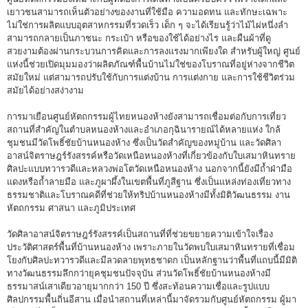
เยาวชนสามารถเห็นตัวอย่างของงานที่ใช้มือ ความอดทน และทักษะเฉพาะ
ไม่ใช่การผลิตแบบอุตสาหกรรมที่รวดเร็ว เด็ก ๆ จะได้เรียนรู้ว่าไม้ไผ่หนึ่งลำ
สามารถกลายเป็นภาชนะ กระเป๋า หรือของใช้ได้อย่างไร และผืนผ้าที่ดู
สวยงามต้องผ่านกระบวนการคิดและการลงแรงมากเพียงใด สำหรับผู้ใหญ่ ศูนย์
แห่งนี้ช่วยเปิดมุมมองว่าผลิตภัณฑ์พื้นบ้านไม่ใช่ของโบราณที่อยู่ห่างจากชีวิต
สมัยใหม่ แต่สามารถปรับใช้กับการแต่งบ้าน การแต่งกาย และการใช้ชีวิตร่วม
สมัยได้อย่างสง่างาม
การมาเยือนศูนย์หัตถกรรมผู้ไทยหนองห้างยังสามารถเชื่อมต่อกับการเที่ยว
สถานที่สำคัญในตำบลหนองห้างและอำเภอกุฉินารายณ์ได้หลายแห่ง ใกล้
ชุมชนมีวัดโพธิ์ชัยบ้านหนองห้าง ซึ่งเป็นวัดสำคัญของหมู่บ้าน และวัดศิลา
อาสน์จิตราษฎร์รังสรรค์หรือวัดเหนือหนองห้างที่เกี่ยวข้องกับใบเสมาหินทราย
ศิลปะแบบทวารวดีและหลวงพ่อโตวัดเหนือหนองห้าง นอกจากนี้ยังมีถ้ำฝ่ามือ
แดงหรือถ้ำลายมือ และภูผาผึ้งในเขตพื้นที่ภูสีฐาน ซึ่งเป็นแหล่งท่องเที่ยวทาง
ธรรมชาติและโบราณคดีที่ช่วยให้ทริปบ้านหนองห้างมีทั้งมิติวัฒนธรรม งาน
หัตถกรรม ศาสนา และภูมิประเทศ
วัดศิลาอาสน์จิตราษฎร์รังสรรค์เป็นสถานที่ที่ช่วยขยายความเข้าใจเรื่อง
ประวัติศาสตร์พื้นที่บ้านหนองห้าง เพราะภายในวัดพบใบเสมาหินทรายที่เชื่อม
โยงกับศิลปะทวารวดีและมีลวดลายพุทธชาดก เป็นหลักฐานว่าพื้นที่แถบนี้มีมิติ
ทางวัฒนธรรมลึกกว่ายุคชุมชนปัจจุบัน ส่วนวัดโพธิ์ชัยบ้านหนองห้างมี
ธรรมาสน์เสาเดียวอายุมากกว่า 150 ปี ซึ่งสะท้อนความเชื่อและรูปแบบ
ศิลปกรรมพื้นถิ่นอีสาน เมื่อนำสถานที่เหล่านี้มาจัดรวมกับศูนย์หัตถกรรม ผู้มา