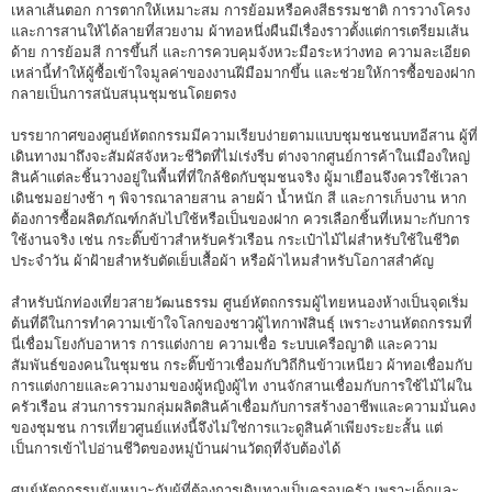
เหลาเส้นตอก การตากให้เหมาะสม การย้อมหรือคงสีธรรมชาติ การวางโครง
และการสานให้ได้ลายที่สวยงาม ผ้าทอหนึ่งผืนมีเรื่องราวตั้งแต่การเตรียมเส้น
ด้าย การย้อมสี การขึ้นกี่ และการควบคุมจังหวะมือระหว่างทอ ความละเอียด
เหล่านี้ทำให้ผู้ซื้อเข้าใจมูลค่าของงานฝีมือมากขึ้น และช่วยให้การซื้อของฝาก
กลายเป็นการสนับสนุนชุมชนโดยตรง
บรรยากาศของศูนย์หัตถกรรมมีความเรียบง่ายตามแบบชุมชนชนบทอีสาน ผู้ที่
เดินทางมาถึงจะสัมผัสจังหวะชีวิตที่ไม่เร่งรีบ ต่างจากศูนย์การค้าในเมืองใหญ่
สินค้าแต่ละชิ้นวางอยู่ในพื้นที่ที่ใกล้ชิดกับชุมชนจริง ผู้มาเยือนจึงควรใช้เวลา
เดินชมอย่างช้า ๆ พิจารณาลายสาน ลายผ้า น้ำหนัก สี และการเก็บงาน หาก
ต้องการซื้อผลิตภัณฑ์กลับไปใช้หรือเป็นของฝาก ควรเลือกชิ้นที่เหมาะกับการ
ใช้งานจริง เช่น กระติ๊บข้าวสำหรับครัวเรือน กระเป๋าไม้ไผ่สำหรับใช้ในชีวิต
ประจำวัน ผ้าฝ้ายสำหรับตัดเย็บเสื้อผ้า หรือผ้าไหมสำหรับโอกาสสำคัญ
สำหรับนักท่องเที่ยวสายวัฒนธรรม ศูนย์หัตถกรรมผู้ไทยหนองห้างเป็นจุดเริ่ม
ต้นที่ดีในการทำความเข้าใจโลกของชาวผู้ไทกาฬสินธุ์ เพราะงานหัตถกรรมที่
นี่เชื่อมโยงกับอาหาร การแต่งกาย ความเชื่อ ระบบเครือญาติ และความ
สัมพันธ์ของคนในชุมชน กระติ๊บข้าวเชื่อมกับวิถีกินข้าวเหนียว ผ้าทอเชื่อมกับ
การแต่งกายและความงามของผู้หญิงผู้ไท งานจักสานเชื่อมกับการใช้ไม้ไผ่ใน
ครัวเรือน ส่วนการรวมกลุ่มผลิตสินค้าเชื่อมกับการสร้างอาชีพและความมั่นคง
ของชุมชน การเที่ยวศูนย์แห่งนี้จึงไม่ใช่การแวะดูสินค้าเพียงระยะสั้น แต่
เป็นการเข้าไปอ่านชีวิตของหมู่บ้านผ่านวัตถุที่จับต้องได้
ศูนย์หัตถกรรมยังเหมาะกับผู้ที่ต้องการเดินทางเป็นครอบครัว เพราะเด็กและ