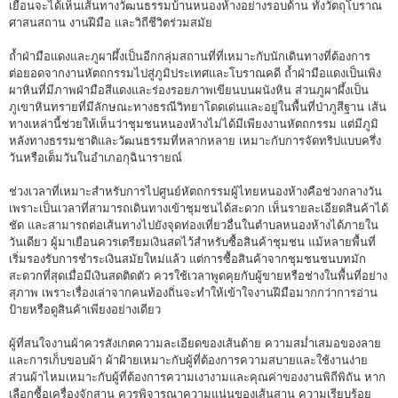
เยือนจะได้เห็นเส้นทางวัฒนธรรมบ้านหนองห้างอย่างรอบด้าน ทั้งวัตถุโบราณ
ศาสนสถาน งานฝีมือ และวิถีชีวิตร่วมสมัย
ถ้ำฝ่ามือแดงและภูผาผึ้งเป็นอีกกลุ่มสถานที่ที่เหมาะกับนักเดินทางที่ต้องการ
ต่อยอดจากงานหัตถกรรมไปสู่ภูมิประเทศและโบราณคดี ถ้ำฝ่ามือแดงเป็นเพิง
ผาหินที่มีภาพฝ่ามือสีแดงและร่องรอยภาพเขียนบนผนังหิน ส่วนภูผาผึ้งเป็น
ภูเขาหินทรายที่มีลักษณะทางธรณีวิทยาโดดเด่นและอยู่ในพื้นที่ป่าภูสีฐาน เส้น
ทางเหล่านี้ช่วยให้เห็นว่าชุมชนหนองห้างไม่ได้มีเพียงงานหัตถกรรม แต่มีภูมิ
หลังทางธรรมชาติและวัฒนธรรมที่หลากหลาย เหมาะกับการจัดทริปแบบครึ่ง
วันหรือเต็มวันในอำเภอกุฉินารายณ์
ช่วงเวลาที่เหมาะสำหรับการไปศูนย์หัตถกรรมผู้ไทยหนองห้างคือช่วงกลางวัน
เพราะเป็นเวลาที่สามารถเดินทางเข้าชุมชนได้สะดวก เห็นรายละเอียดสินค้าได้
ชัด และสามารถต่อเส้นทางไปยังจุดท่องเที่ยวอื่นในตำบลหนองห้างได้ภายใน
วันเดียว ผู้มาเยือนควรเตรียมเงินสดไว้สำหรับซื้อสินค้าชุมชน แม้หลายพื้นที่
เริ่มรองรับการชำระเงินสมัยใหม่แล้ว แต่การซื้อสินค้าจากชุมชนชนบทมัก
สะดวกที่สุดเมื่อมีเงินสดติดตัว ควรใช้เวลาพูดคุยกับผู้ขายหรือช่างในพื้นที่อย่าง
สุภาพ เพราะเรื่องเล่าจากคนท้องถิ่นจะทำให้เข้าใจงานฝีมือมากกว่าการอ่าน
ป้ายหรือดูสินค้าเพียงอย่างเดียว
ผู้ที่สนใจงานผ้าควรสังเกตความละเอียดของเส้นด้าย ความสม่ำเสมอของลาย
และการเก็บขอบผ้า ผ้าฝ้ายเหมาะกับผู้ที่ต้องการความสบายและใช้งานง่าย
ส่วนผ้าไหมเหมาะกับผู้ที่ต้องการความเงางามและคุณค่าของงานพิถีพิถัน หาก
เลือกซื้อเครื่องจักสาน ควรพิจารณาความแน่นของเส้นสาน ความเรียบร้อย