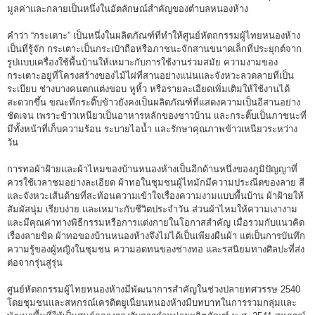
มูลค่าและกลายเป็นหนึ่งในอัตลักษณ์สำคัญของตำบลหนองห้าง
คำว่า “กระเตาะ” เป็นหนึ่งในผลิตภัณฑ์ที่ทำให้ศูนย์หัตถกรรมผู้ไทยหนองห้าง
เป็นที่รู้จัก กระเตาะเป็นกระเป๋าถือหรือภาชนะจักสานขนาดเล็กที่ประยุกต์จาก
รูปแบบเครื่องใช้พื้นบ้านให้เหมาะกับการใช้งานร่วมสมัย ความงามของ
กระเตาะอยู่ที่โครงสร้างของไม้ไผ่ที่สานอย่างแน่นและจังหวะลวดลายที่เป็น
ระเบียบ ช่างบางคนตกแต่งขอบ หูหิ้ว หรือรายละเอียดเพิ่มเติมให้ใช้งานได้
สะดวกขึ้น ขณะที่กระติ๊บข้าวยังคงเป็นผลิตภัณฑ์ที่แสดงความเป็นอีสานอย่าง
ชัดเจน เพราะข้าวเหนียวเป็นอาหารหลักของชาวบ้าน และกระติ๊บเป็นภาชนะที่
มีทั้งหน้าที่เก็บความร้อน ระบายไอน้ำ และรักษาคุณภาพข้าวเหนียวระหว่าง
วัน
การทอผ้าฝ้ายและผ้าไหมของบ้านหนองห้างเป็นอีกด้านหนึ่งของภูมิปัญญาที่
ควรใช้เวลาชมอย่างละเอียด ผ้าทอในชุมชนผู้ไทมักมีความประณีตของลาย สี
และจังหวะเส้นด้ายที่สะท้อนความเข้าใจเรื่องความงามแบบพื้นบ้าน ผ้าฝ้ายให้
สัมผัสนุ่ม เรียบง่าย และเหมาะกับชีวิตประจำวัน ส่วนผ้าไหมให้ความเงางาม
และมีคุณค่าทางพิธีกรรมหรือการแต่งกายในโอกาสสำคัญ เมื่อรวมกับแนวคิด
เรื่องลายขิด ผ้าทอของบ้านหนองห้างจึงไม่ได้เป็นเพียงผืนผ้า แต่เป็นการบันทึก
ความรู้ของผู้หญิงในชุมชน ความอดทนของช่างทอ และรสนิยมทางศิลปะที่ส่ง
ต่อจากรุ่นสู่รุ่น
ศูนย์หัตถกรรมผู้ไทยหนองห้างมีพัฒนาการสำคัญในช่วงปลายทศวรรษ 2540
โดยชุมชนและสหกรณ์เครดิตยูเนี่ยนหนองห้างมีบทบาทในการรวมกลุ่มและ