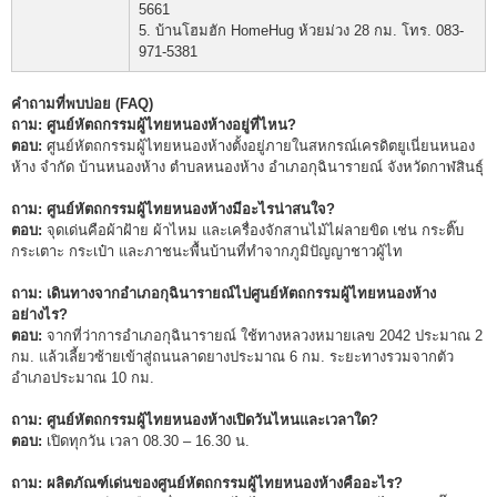
5661
5. บ้านโฮมฮัก HomeHug ห้วยม่วง 28 กม. โทร. 083-
971-5381
คำถามที่พบบ่อย (FAQ)
ถาม: ศูนย์หัตถกรรมผู้ไทยหนองห้างอยู่ที่ไหน?
ตอบ:
ศูนย์หัตถกรรมผู้ไทยหนองห้างตั้งอยู่ภายในสหกรณ์เครดิตยูเนี่ยนหนอง
ห้าง จำกัด บ้านหนองห้าง ตำบลหนองห้าง อำเภอกุฉินารายณ์ จังหวัดกาฬสินธุ์
ถาม: ศูนย์หัตถกรรมผู้ไทยหนองห้างมีอะไรน่าสนใจ?
ตอบ:
จุดเด่นคือผ้าฝ้าย ผ้าไหม และเครื่องจักสานไม้ไผ่ลายขิด เช่น กระติ๊บ
กระเตาะ กระเป๋า และภาชนะพื้นบ้านที่ทำจากภูมิปัญญาชาวผู้ไท
ถาม: เดินทางจากอำเภอกุฉินารายณ์ไปศูนย์หัตถกรรมผู้ไทยหนองห้าง
อย่างไร?
ตอบ:
จากที่ว่าการอำเภอกุฉินารายณ์ ใช้ทางหลวงหมายเลข 2042 ประมาณ 2
กม. แล้วเลี้ยวซ้ายเข้าสู่ถนนลาดยางประมาณ 6 กม. ระยะทางรวมจากตัว
อำเภอประมาณ 10 กม.
ถาม: ศูนย์หัตถกรรมผู้ไทยหนองห้างเปิดวันไหนและเวลาใด?
ตอบ:
เปิดทุกวัน เวลา 08.30 – 16.30 น.
ถาม: ผลิตภัณฑ์เด่นของศูนย์หัตถกรรมผู้ไทยหนองห้างคืออะไร?