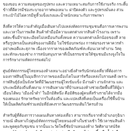
ของขอบ ความสมดุลของรูปทรง และความเหมาะสมกับการใช้งานจริง กระติ๊บ
ข้าวที่ดีควรมีช่องระบายอากาศพอเหมาะ ฝาปิดลงตัว และรูปทรงมั่นคง ส่วน
กระเป๋าไม้ไผ่ควรมีหูหิ้วแข็งแรงและน้ำหนักเหมาะกับการพกพา
สิ่งที่ควรให้ความสำคัญเมื่อเดินทางไปแหล่งหัตถกรรมชุมชนคือการเคารพงาน
และเวลาในการผลิต สินค้าทำมือมีความแตกต่างจากสินค้าโรงงาน เพราะ
แต่ละชิ้นมีรายละเอียดไม่เหมือนกันทั้งหมด ความแตกต่างเล็กน้อยของสี ลาย
หรือรูปทรงเป็นเสน่ห์ของงานฝีมือ ไม่ใช่ข้อบกพร่อง การต่อรองราคาควรทำ
อย่างพอดีและสุภาพ เนื่องจากราคาของผลิตภัณฑ์สะท้อนเวลาทำงาน วัสดุ
และทักษะของช่าง การสนับสนุนราคาที่เป็นธรรมช่วยให้ชุมชนมีแรงจูงใจใน
การรักษางานหัตถกรรมต่อไป
ศูนย์หัตถกรรมผู้ไทยหนองห้างเหมาะอย่างยิ่งสำหรับนักท่องเที่ยวที่ต้องการ
มองกาฬสินธุ์ในมุมลึกกว่าภาพของเมืองไดโนเสาร์หรือแหล่งโบราณคดี เพราะ
กาฬสินธุ์ยังเป็นจังหวัดที่มีวัฒนธรรมผู้ไทเข้มแข็ง มีงานผ้า งานจักสาน และ
ประเพณีท้องถิ่นที่งดงาม การเดินทางมาที่บ้านหนองห้างช่วยเปิดพื้นที่ให้ผู้มา
เยือนได้พบ “เมืองน้ำดำ” ในอีกมิติหนึ่ง คือมิติของผู้คนที่สร้างรายได้จากมือ
ของตนเอง รักษาทรัพยากรในท้องถิ่น และแปลงสิ่งที่เคยเป็นเครื่องใช้พื้นบ้าน
ให้เป็นผลิตภัณฑ์ร่วมสมัยที่ยังคงรากวัฒนธรรมเดิมไว้ครบถ้วน
สำหรับผู้ที่ต้องการวางแผนเส้นทางท่องเที่ยว สามารถเริ่มจากตัวอำเภอกุฉินา
รายณ์ เดินทางไปศูนย์หัตถกรรมผู้ไทยหนองห้างในช่วงเช้า ใช้เวลาชมสินค้า
และพูดคุยกับชุมชน จากนั้นแวะวัดโพธิ์ชัยบ้านหนองห้าง วัดศิลาอาสน์จิต