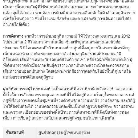
ราษฎร์รังสรรค์ และถ้ามีเวลาต่อช่วงบ่ายจึงเดินทางไปภูผาผึ้งหรือถ้ำฝ่ามือแดง
เส้นทางนี้เหมาะกับผู้ที่ใช้รถยนต์ส่วนตัว เพราะสามารถกำหนดเวลาหยุดชม
แต่ละจุดได้สะดวก หากต้องการค้างคืน สามารถเลือกพักในตัวอำเภอกุฉินาราย
ณ์หรือโซนบัวขาว ซึ่งมีโรงแรม รีสอร์ท และคาเฟ่รองรับการเดินทางต่อไปยัง
อำเภอใกล้เคียง
การเดินทาง
จากที่ว่าการอำเภอกุฉินารายณ์ ให้ใช้ทางหลวงหมายเลข 2042
ไปประมาณ 2 กิโลเมตร จากนั้นเลี้ยวซ้ายเข้าสู่ถนนลาดยางและขับต่อ
ประมาณ 6 กิโลเมตรจนถึงบ้านหนองห้าง ศูนย์ตั้งอยู่ภายในสหกรณ์เครดิตยู
เนี่ยนหนองห้าง จำกัด ระยะทางจากตัวอำเภอกุฉินารายณ์ประมาณ 10
กิโลเมตร เส้นทางเหมาะกับรถยนต์ส่วนตัว รถเช่า หรือรถนำเที่ยวขนาดเล็ก ผู้
ที่เดินทางจากตัวเมืองกาฬสินธุ์ควรวางเวลาเดินทางล่วงหน้าและตรวจสภาพ
เส้นทางก่อนออกเดินทาง โดยเฉพาะหากต้องการต่อทริปไปยังพื้นที่ภูเขาหรือ
แหล่งธรรมชาติในเขตภูสีฐาน
ศูนย์หัตถกรรมผู้ไทยหนองห้างเป็นสถานที่ที่ควรเที่ยวด้วยจังหวะช้าและความ
ตั้งใจในการสังเกต เพราะคุณค่าของที่นี่ไม่ได้อยู่ที่ความใหญ่โตของอาคาร แต่
อยู่ที่เรื่องราวของคนในชุมชนที่รวมตัวกันรักษางานทอผ้า งานจักสาน และวิถีผู้
ไทให้ยังจับต้องได้ งานหัตถกรรมแต่ละชิ้นเป็นหลักฐานของทักษะ ความอดทน
และความละเอียดอ่อนของช่างพื้นบ้าน การเดินทางมาที่นี่จึงเป็นทั้งการท่อง
เที่ยว การเรียนรู้ และการสนับสนุนเศรษฐกิจชุมชนในเวลาเดียวกัน
ชื่อสถานที่
ศูนย์หัตถกรรมผู้ไทยหนองห้าง