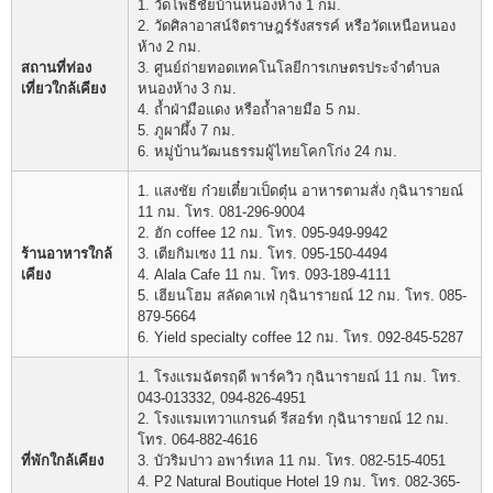
1. วัดโพธิ์ชัยบ้านหนองห้าง 1 กม.
2. วัดศิลาอาสน์จิตราษฎร์รังสรรค์ หรือวัดเหนือหนอง
ห้าง 2 กม.
สถานที่ท่อง
3. ศูนย์ถ่ายทอดเทคโนโลยีการเกษตรประจำตำบล
เที่ยวใกล้เคียง
หนองห้าง 3 กม.
4. ถ้ำฝ่ามือแดง หรือถ้ำลายมือ 5 กม.
5. ภูผาผึ้ง 7 กม.
6. หมู่บ้านวัฒนธรรมผู้ไทยโคกโก่ง 24 กม.
1. แสงชัย ก๋วยเตี๋ยวเป็ดตุ๋น อาหารตามสั่ง กุฉินารายณ์
11 กม. โทร. 081-296-9004
2. ฮัก coffee 12 กม. โทร. 095-949-9942
ร้านอาหารใกล้
3. เตียกิมเซง 11 กม. โทร. 095-150-4494
เคียง
4. Alala Cafe 11 กม. โทร. 093-189-4111
5. เฮียนโฮม สลัดคาเฟ่ กุฉินารายณ์ 12 กม. โทร. 085-
879-5664
6. Yield specialty coffee 12 กม. โทร. 092-845-5287
1. โรงแรมฉัตรฤดี พาร์ควิว กุฉินารายณ์ 11 กม. โทร.
043-013332, 094-826-4951
2. โรงแรมเทวาแกรนด์ รีสอร์ท กุฉินารายณ์ 12 กม.
โทร. 064-882-4616
ที่พักใกล้เคียง
3. บัวริมปาว อพาร์เทล 11 กม. โทร. 082-515-4051
4. P2 Natural Boutique Hotel 19 กม. โทร. 082-365-