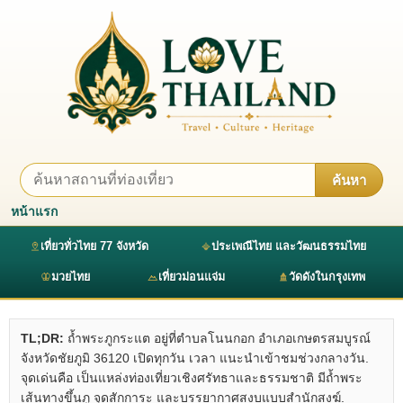
ค้นหา
หน้าแรก
เที่ยวทั่วไทย 77 จังหวัด
ประเพณีไทย และวัฒนธรรมไทย
มวยไทย
เที่ยวม่อนแจ่ม
วัดดังในกรุงเทพ
TL;DR:
ถ้ำพระภูกระแต อยู่ที่ตำบลโนนกอก อำเภอเกษตรสมบูรณ์
จังหวัดชัยภูมิ 36120 เปิดทุกวัน เวลา แนะนำเข้าชมช่วงกลางวัน.
จุดเด่นคือ เป็นแหล่งท่องเที่ยวเชิงศรัทธาและธรรมชาติ มีถ้ำพระ
เส้นทางขึ้นภู จุดสักการะ และบรรยากาศสงบแบบสำนักสงฆ์.