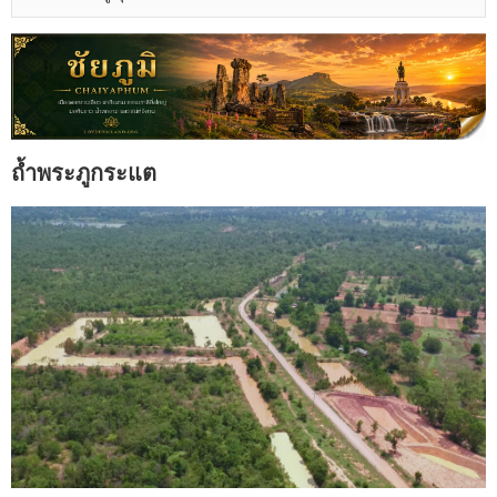
ถ้ำพระภูกระแต