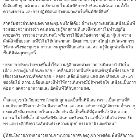
ตั้งจิตอธิษฐานด้วยความเรียบง่าย ไม่เน้นพิธีการซับซ้อน แต่เน้นความตั้งใจ
ความเคารพ และการปฏิบัติตนอย่างเหมาะสมในพื้นที่ศักดิ์สิทธิ์
สำหรับชาวตำบลหนองข่าและชุมชนใกล้เคียง ถ้ำพระภูกระแตเป็นเหมือนพื้นที่
ร่วมของความทรงจำ คนหลายรุ่นรู้จักสถานที่แห่งนี้ผ่านการไปทำบุญกับ
ครอบครัว การร่วมงานประเพณี หรือการได้ยินเรื่องเล่าจากผู้เฒ่าผู้แก่ ความ
ศักดิ์สิทธิ์ของสถานที่จึงไม่ได้เกิดจากสถาปัตยกรรมขนาดใหญ่ แต่เกิดจากการ
ใช้งานจริงของชุมชน การเคารพบูชาที่สืบต่อกัน และความรู้สึกผูกพันที่คนใน
พื้นที่มีต่อภูเขาลูกนี้
บรรยากาศระหว่างทางขึ้นถ้ำให้ความรู้สึกแตกต่างจากการเดินทางไปวัดใน
เมือง เพราะผู้มาเยือนจะค่อย ๆ เคลื่อนตัวจากพื้นที่ชุมชนเข้าสู่พื้นที่ธรรมชาติ
เสียงรถและความคึกคักค่อย ๆ ลดลง เหลือเพียงลม แสงแดด เสียงนก และเงา
ของต้นไม้ ความเปลี่ยนแปลงนี้ทำให้การเดินทางมีมิติทางจิตใจ เหมือนเป็นการ
ค่อย ๆ ลดความวุ่นวายและเปิดพื้นที่ให้กับความสงบ
ถ้ำและภูเขาในวัฒนธรรมไทยมักถูกมองเป็นพื้นที่พิเศษ เพราะเป็นสถานที่ที่
แยกตัวจากชีวิตประจำวัน มีความเงียบ และเหมาะกับการปฏิบัติธรรม ถ้ำพระภู
กระแตจึงมีความหมายในแนวเดียวกัน คือเป็นพื้นที่ที่ผู้คนขึ้นไปด้วยความ
เคารพ ไม่ใช่ขึ้นไปเพียงเพื่อพิชิตเส้นทางหรือชมวิว แต่ขึ้นไปเพื่อไหว้พระ รับ
พร และระลึกถึงความสัมพันธ์ระหว่างมนุษย์ ธรรมชาติ และศาสนา
ผู้ที่สนใจถ่ายภาพสามารถเก็บภาพบรรยากาศของภูเขา ทางเดิน พื้นที่สักการะ