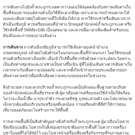
การเดินทางไปยังถ้ำพระภูกระแตควรวางแผนให้สอดคล้องกับสภาพเส้นทางใน
พื้นที่ชนบท รถยนต์ส่วนตัวเป็นวิธีที่สะดวกที่สุด เพราะสามารถกำหนดเวลาได้
เองและเดินทางต่อไปยังสถานที่ใกล้เคียงได้ง่าย หากใช้รถเช่าหรือเดินทางจาก
ตัวเมืองชัยภูมิ ควรเตรียมแผนที่นำทาง ปักหมุดสำนักสงฆ์ถ้ำพระภูกระแต หรือ
ใช้รหัสพื้นที่ 5WM6+G86 เป็นจุดหมาย และควรเผื่อเวลาเพิ่มเติมสำหรับถนน
ท้องถิ่นและการสอบถามเส้นทาง
การเดินทาง
จากตัวเมืองชัยภูมิสามารถใช้เส้นทางมุ่งหน้าอำเภอ
เกษตรสมบูรณ์ แล้วต่อไปยังตำบลโนนกอกและพื้นที่บ้านนกเจ่า โดยใช้รถยนต์
ส่วนตัวหรือรถเช่าเป็นหลัก เมื่อเข้าใกล้พื้นที่ควรขับด้วยความระมัดระวังเพราะ
เป็นเส้นทางชุมชนและบางช่วงเป็นทางขึ้นเนิน ผู้ที่ไม่คุ้นเส้นทางควรเดินทางใน
เวลากลางวันเพื่อความปลอดภัย และหากตั้งใจเข้าร่วมงานประเพณีควรออก
เดินทางล่วงหน้าเพื่อหลีกเลี่ยงความหนาแน่นของรถในช่วงงาน
สิ่งอำนวยความสะดวกบริเวณถ้ำพระภูกระแตเป็นลักษณะพื้นฐานตามบริบท
ของสำนักสงฆ์และพื้นที่ธรรมชาติ ผู้มาเยือนควรเตรียมของใช้จำเป็นให้พร้อม
ไม่ว่าจะเป็นน้ำดื่ม ยาประจำตัว กระดาษทิชชู ถุงขยะส่วนตัว และไฟฉายขนาด
เล็กหากต้องเดินบริเวณร่มหรือจุดที่แสงน้อย การเตรียมตัวที่ดีทำให้การท่อง
เที่ยวปลอดภัยและไม่สร้างภาระให้พื้นที่
การเคารพพื้นที่เป็นสิ่งสำคัญอย่างยิ่งสำหรับถ้ำพระภูกระแต ผู้มาเยือนไม่ควร
ขีดเขียนบนหิน ไม่ควรเก็บสิ่งของธรรมชาติออกจากพื้นที่ ไม่ควรวางเครื่อง
บูชาในจุดที่ไม่ได้จัดไว้ และไม่ควรนำเครื่องเสียงหรือกิจกรรมที่รบกวนความ