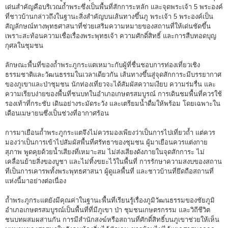
เด่นสำคัญคือบริเวณถ้ำพระซึ่งเป็นพื้นที่สักการะหลัก และจุดพระเจ้า 5 พระองค์
ที่ชาวบ้านกล่าวถึงในฐานะสิ่งสำคัญบนเส้นทางขึ้นภู พระเจ้า 5 พระองค์เป็น
สัญลักษณ์ทางพุทธศาสนาที่ช่วยเสริมความหมายของสถานที่ให้เด่นชัดขึ้น
เพราะสะท้อนความเชื่อเรื่องพระพุทธเจ้า ความศักดิ์สิทธิ์ และการสืบทอดบุญ
กุศลในชุมชน
ลักษณะพื้นที่ของถ้ำพระภูกระแตเหมาะกับผู้ที่ชื่นชอบการท่องเที่ยวเชิง
ธรรมชาติและวัฒนธรรมในเวลาเดียวกัน เส้นทางขึ้นสู่จุดสักการะมีบรรยากาศ
ของภูเขาและป่าชุมชน นักท่องเที่ยวจะได้สัมผัสความเงียบ ความร่มรื่น และ
ความเรียบง่ายของพื้นที่ชนบทในอำเภอเกษตรสมบูรณ์ การเดินชมพื้นที่ควรใช้
รองเท้าที่กระชับ เดินอย่างระมัดระวัง และเตรียมน้ำดื่มให้พร้อม โดยเฉพาะใน
เดือนเมษายนซึ่งเป็นช่วงที่อากาศร้อน
การมาเยือนถ้ำพระภูกระแตจึงไม่ควรมองเพียงว่าเป็นการไปเที่ยวถ้ำ แต่ควร
มองว่าเป็นการเข้าไปสัมผัสพื้นที่ศรัทธาของชุมชน ผู้มาเยือนควรแต่งกาย
สุภาพ พูดคุยด้วยน้ำเสียงที่เหมาะสม ไม่ส่งเสียงดังภายในจุดสักการะ ไม่
เคลื่อนย้ายสิ่งของบูชา และไม่ทิ้งขยะไว้ในพื้นที่ การรักษาความสงบของสถาน
ที่เป็นการเคารพทั้งพระพุทธศาสนา ผู้ดูแลพื้นที่ และชาวบ้านที่ยึดถือสถานที่
แห่งนี้มาอย่างต่อเนื่อง
ถ้ำพระภูกระแตยังมีคุณค่าในฐานะพื้นที่เรียนรู้เรื่องภูมิวัฒนธรรมของชัยภูมิ
อำเภอเกษตรสมบูรณ์เป็นพื้นที่ที่มีภูเขา ป่า ชุมชนเกษตรกรรม และวิถีชีวิต
ชนบทผสมผสานกัน การมีสำนักสงฆ์หรือสถานที่ศักดิ์สิทธิ์บนภูเขาช่วยให้เห็น