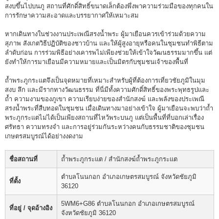
สงบขึ้นไปบนภู สถานที่ศักดิ์สิทธิ์ขนาดเล็กต้องพึ่งพาความร่วมมือของทุกคนใน
การรักษาความสะอาดและบรรยากาศให้เหมาะสม
หากเดินทางในช่วงงานประเพณีสรงน้ำพระ ผู้มาเยือนควรเข้าร่วมด้วยความ
สุภาพ สังเกตวิธีปฏิบัติของชาวบ้าน และให้ผู้สูงอายุหรือคนในชุมชนทำพิธีตาม
ลำดับก่อน การร่วมพิธีอย่างเคารพไม่เพียงช่วยให้เข้าใจวัฒนธรรมมากขึ้น แต่
ยังทำให้การมาเยือนมีความหมายและเป็นมิตรกับชุมชนเจ้าของพื้นที่
ถ้ำพระภูกระแตจึงเป็นจุดหมายที่เหมาะสำหรับผู้ที่ต้องการเที่ยวชัยภูมิในมุม
สงบ ลึก และมีรากทางวัฒนธรรม ที่นี่มีทั้งความศักดิ์สิทธิ์ของพระพุทธรูปและ
ถ้ำ ความงามของภูเขา ความเรียบง่ายของสำนักสงฆ์ และพลังของประเพณี
สรงน้ำพระที่สืบทอดในชุมชน เมื่อเดินทางมาอย่างเข้าใจ ผู้มาเยือนจะพบว่าถ้ำ
พระภูกระแตไม่ได้เป็นเพียงสถานที่ไหว้พระบนภู แต่เป็นพื้นที่ที่บอกเล่าเรื่อง
ศรัทธา ความทรงจำ และการอยู่ร่วมกันระหว่างคนกับธรรมชาติของชุมชน
เกษตรสมบูรณ์ได้อย่างงดงาม
ชื่อสถานที่
ถ้ำพระภูกระแต / สำนักสงฆ์ถ้ำพระภูกระแต
ตำบลโนนกอก อำเภอเกษตรสมบูรณ์ จังหวัดชัยภูมิ
ที่ตั้ง
36120
5WM6+G86 ตำบลโนนกอก อำเภอเกษตรสมบูรณ์
ที่อยู่ / จุดอ้างอิง
จังหวัดชัยภูมิ 36120