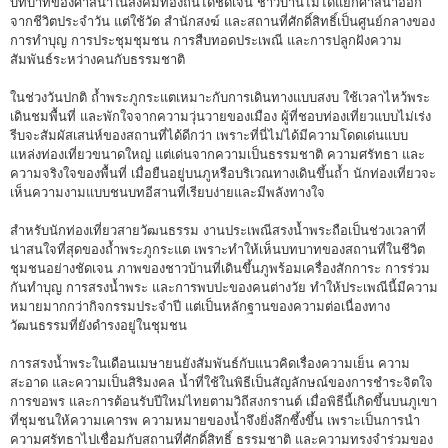
บทบาทของศาสนาในสังคมท้องถิ่นได้ชัดเจน ชาวบ้านไม่ได้แยกศาสนาออก
จากชีวิตประจำวัน แต่ใช้วัด สำนักสงฆ์ และสถานที่ศักดิ์สิทธิ์เป็นศูนย์กลางของ
การทำบุญ การประชุมชุมชน การสืบทอดประเพณี และการปลูกฝังความ
สัมพันธ์ระหว่างคนกับธรรมชาติ
ในช่วงวันปกติ ถ้ำพระภูกระแตเหมาะกับการเดินทางแบบสงบ ใช้เวลาไหว้พระ
เดินชมพื้นที่ และพักใจจากความวุ่นวายของเมือง ผู้ที่ชอบท่องเที่ยวแบบไม่เร่ง
รีบจะสัมผัสเสน่ห์ของสถานที่ได้ดีกว่า เพราะที่นี่ไม่ได้มีความโดดเด่นแบบ
แหล่งท่องเที่ยวขนาดใหญ่ แต่เด่นจากความเป็นธรรมชาติ ความศรัทธา และ
ความจริงใจของพื้นที่ เมื่อยืนอยู่บนภูหรือบริเวณทางเดินขึ้นถ้ำ นักท่องเที่ยวจะ
เห็นความงามแบบชนบทอีสานที่เรียบง่ายและมีพลังทางใจ
สำหรับนักท่องเที่ยวสายวัฒนธรรม งานประเพณีสรงน้ำพระถือเป็นช่วงเวลาที่
น่าสนใจที่สุดของถ้ำพระภูกระแต เพราะทำให้เห็นบทบาทของสถานที่ในชีวิต
ชุมชนอย่างชัดเจน ภาพของชาวบ้านที่เดินขึ้นภูพร้อมเครื่องสักการะ การร่วม
กันทำบุญ การสรงน้ำพระ และการพบปะของคนต่างวัย ทำให้ประเพณีนี้มีความ
หมายมากกว่ากิจกรรมประจำปี แต่เป็นหลักฐานของความต่อเนื่องทาง
วัฒนธรรมที่ยังดำรงอยู่ในชุมชน
การสรงน้ำพระในเดือนเมษายนยังสัมพันธ์กับแนวคิดเรื่องความเย็น ความ
สะอาด และความเป็นสิริมงคล น้ำที่ใช้ในพิธีเป็นสัญลักษณ์ของการชำระจิตใจ
การขอพร และการต้อนรับปีใหม่ไทยตามวิถีสงกรานต์ เมื่อพิธีนี้เกิดขึ้นบนภูเขา
ที่ชุมชนให้ความเคารพ ความหมายของน้ำจึงยิ่งลึกซึ้งขึ้น เพราะเป็นการนำ
ความศรัทธาไปเชื่อมกับสถานที่ศักดิ์สิทธิ์ ธรรมชาติ และความทรงจำร่วมของ