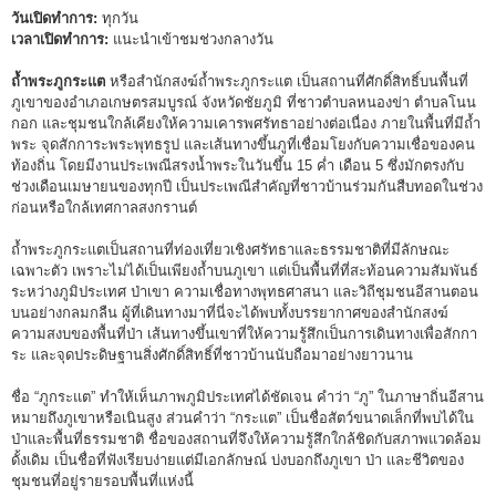
วันเปิดทำการ:
ทุกวัน
เวลาเปิดทำการ:
แนะนำเข้าชมช่วงกลางวัน
ถ้ำพระภูกระแต
หรือสำนักสงฆ์ถ้ำพระภูกระแต เป็นสถานที่ศักดิ์สิทธิ์บนพื้นที่
ภูเขาของอำเภอเกษตรสมบูรณ์ จังหวัดชัยภูมิ ที่ชาวตำบลหนองข่า ตำบลโนน
กอก และชุมชนใกล้เคียงให้ความเคารพศรัทธาอย่างต่อเนื่อง ภายในพื้นที่มีถ้ำ
พระ จุดสักการะพระพุทธรูป และเส้นทางขึ้นภูที่เชื่อมโยงกับความเชื่อของคน
ท้องถิ่น โดยมีงานประเพณีสรงน้ำพระในวันขึ้น 15 ค่ำ เดือน 5 ซึ่งมักตรงกับ
ช่วงเดือนเมษายนของทุกปี เป็นประเพณีสำคัญที่ชาวบ้านร่วมกันสืบทอดในช่วง
ก่อนหรือใกล้เทศกาลสงกรานต์
ถ้ำพระภูกระแตเป็นสถานที่ท่องเที่ยวเชิงศรัทธาและธรรมชาติที่มีลักษณะ
เฉพาะตัว เพราะไม่ได้เป็นเพียงถ้ำบนภูเขา แต่เป็นพื้นที่ที่สะท้อนความสัมพันธ์
ระหว่างภูมิประเทศ ป่าเขา ความเชื่อทางพุทธศาสนา และวิถีชุมชนอีสานตอน
บนอย่างกลมกลืน ผู้ที่เดินทางมาที่นี่จะได้พบทั้งบรรยากาศของสำนักสงฆ์
ความสงบของพื้นที่ป่า เส้นทางขึ้นเขาที่ให้ความรู้สึกเป็นการเดินทางเพื่อสักกา
ระ และจุดประดิษฐานสิ่งศักดิ์สิทธิ์ที่ชาวบ้านนับถือมาอย่างยาวนาน
ชื่อ “ภูกระแต” ทำให้เห็นภาพภูมิประเทศได้ชัดเจน คำว่า “ภู” ในภาษาถิ่นอีสาน
หมายถึงภูเขาหรือเนินสูง ส่วนคำว่า “กระแต” เป็นชื่อสัตว์ขนาดเล็กที่พบได้ใน
ป่าและพื้นที่ธรรมชาติ ชื่อของสถานที่จึงให้ความรู้สึกใกล้ชิดกับสภาพแวดล้อม
ดั้งเดิม เป็นชื่อที่ฟังเรียบง่ายแต่มีเอกลักษณ์ บ่งบอกถึงภูเขา ป่า และชีวิตของ
ชุมชนที่อยู่รายรอบพื้นที่แห่งนี้