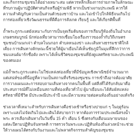
และกิจกรรมชุมชนได้อย่างเหมาะสม แต่ควรหลีกเลี่ยงการถ่ายภาพในลักษณะ
ที่รบกวนผู้มาปฏิบัติศาสนกิจหรือผู้ร่วมพิธี หากเป็นช่วงงานประเพณี ควรให้
ความสำคัญกับความเป็นส่วนตัวของชาวบ้าน และไม่เข้าไปใกล้พิธีจนเกินไป
การท่องเที่ยวเชิงวัฒนธรรมที่ดีคือการสังเกต เรียนรู้ และให้เกียรติพื้นที่
ถ้ำพระภูกระแตยังเหมาะกับการเป็นจุดเริ่มต้นของการเรียนรู้ท้องถิ่นในอำเภอ
เกษตรสมบูรณ์ นักท่องเที่ยวสามารถเชื่อมโยงเรื่องราวของถ้ำกับวิถีเกษตร
ชุมชนบ้านนกเจ่า ตำบลโนนกอก ตำบลหนองข่า และเส้นทางธรรมชาติใกล้
เคียง การเดินทางลักษณะนี้ช่วยให้ผู้มาเยือนได้เห็นชัยภูมิในมุมที่ลึกกว่าการ
ชมแลนด์มาร์กชื่อดัง เพราะได้เห็นชีวิตของชุมชนที่ยังดูแลศรัทธาและประเพณี
ของตนเอง
แม้ถ้ำพระภูกระแตจะไม่ใช่แหล่งท่องเที่ยวที่มีข้อมูลเชิงพาณิชย์จำนวนมาก
แต่เสน่ห์ของที่นี่อยู่ที่ความเป็นสถานที่จริงของชุมชน การเข้าถึงอาจต้องอาศัย
การวางแผนและการสอบถามเส้นทางจากคนในพื้นที่ แต่สิ่งที่ได้รับกลับมาคือ
ประสบการณ์ที่ไม่เหมือนสถานที่ท่องเที่ยวทั่วไป ผู้มาเยือนจะได้สัมผัสแหล่ง
ศรัทธาที่มีชีวิต มีประเพณีประจำปี และมีความหมายต่อคนท้องถิ่นอย่างแท้จริง
ช่วงเวลาที่เหมาะสำหรับการเดินทางคือช่วงเช้าหรือช่วงบ่ายแก่ ๆ ในฤดูร้อน
เพราะแสงไม่จัดเกินไปและเดินได้สบายกว่า หากต้องการร่วมประเพณีสรงน้ำ
พระ ควรเลือกเดินทางในวันขึ้น 15 ค่ำ เดือน 5 ซึ่งตรงกับเดือนเมษายนของ
แต่ละปีตามปฏิทินจันทรคติ การตรวจวันพระและปฏิทินท้องถิ่นล่วงหน้าจะช่วย
ให้วางแผนได้ตรงกับวันงานและไม่พลาดกิจกรรมสำคัญของชุมชน