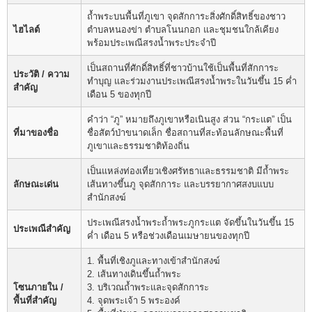
ถ้ำพระบนพื้นที่ภูเขา จุดสักการะสิ่งศักดิ์สิทธิ์ของชาว
ไฮไลต์
ตำบลหนองข่า ตำบลโนนกอก และชุมชนใกล้เคียง
พร้อมประเพณีสรงน้ำพระประจำปี
เป็นสถานที่ศักดิ์สิทธิ์ที่ชาวบ้านใช้เป็นพื้นที่สักการะ
ประวัติ / ความ
ทำบุญ และร่วมงานประเพณีสรงน้ำพระในวันขึ้น 15 ค่ำ
สำคัญ
เดือน 5 ของทุกปี
คำว่า “ภู” หมายถึงภูเขาหรือเนินสูง ส่วน “กระแต” เป็น
ที่มาของชื่อ
ชื่อสัตว์ป่าขนาดเล็ก ชื่อสถานที่สะท้อนลักษณะพื้นที่
ภูเขาและธรรมชาติท้องถิ่น
เป็นแหล่งท่องเที่ยวเชิงศรัทธาและธรรมชาติ มีถ้ำพระ
ลักษณะเด่น
เส้นทางขึ้นภู จุดสักการะ และบรรยากาศสงบแบบ
สำนักสงฆ์
ประเพณีสรงน้ำพระถ้ำพระภูกระแต จัดขึ้นในวันขึ้น 15
ประเพณีสำคัญ
ค่ำ เดือน 5 หรือช่วงเดือนเมษายนของทุกปี
1. พื้นที่เชิงภูและทางเข้าสำนักสงฆ์
2. เส้นทางเดินขึ้นถ้ำพระ
โซนภายใน /
3. บริเวณถ้ำพระและจุดสักการะ
พื้นที่สำคัญ
4. จุดพระเจ้า 5 พระองค์