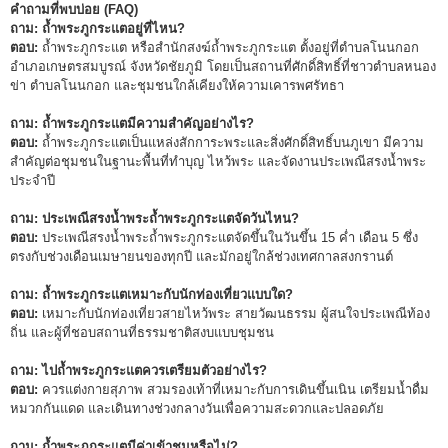
คำถามที่พบบ่อย (FAQ)
ถาม: ถ้ำพระภูกระแตอยู่ที่ไหน?
ตอบ:
ถ้ำพระภูกระแต หรือสำนักสงฆ์ถ้ำพระภูกระแต ตั้งอยู่ที่ตำบลโนนกอก
อำเภอเกษตรสมบูรณ์ จังหวัดชัยภูมิ โดยเป็นสถานที่ศักดิ์สิทธิ์ที่ชาวตำบลหนอง
ข่า ตำบลโนนกอก และชุมชนใกล้เคียงให้ความเคารพศรัทธา
ถาม: ถ้ำพระภูกระแตมีความสำคัญอย่างไร?
ตอบ:
ถ้ำพระภูกระแตเป็นแหล่งสักการะพระและสิ่งศักดิ์สิทธิ์บนภูเขา มีความ
สำคัญต่อชุมชนในฐานะพื้นที่ทำบุญ ไหว้พระ และจัดงานประเพณีสรงน้ำพระ
ประจำปี
ถาม: ประเพณีสรงน้ำพระถ้ำพระภูกระแตจัดวันไหน?
ตอบ:
ประเพณีสรงน้ำพระถ้ำพระภูกระแตจัดขึ้นในวันขึ้น 15 ค่ำ เดือน 5 ซึ่ง
ตรงกับช่วงเดือนเมษายนของทุกปี และมักอยู่ใกล้ช่วงเทศกาลสงกรานต์
ถาม: ถ้ำพระภูกระแตเหมาะกับนักท่องเที่ยวแบบใด?
ตอบ:
เหมาะกับนักท่องเที่ยวสายไหว้พระ สายวัฒนธรรม ผู้สนใจประเพณีท้อง
ถิ่น และผู้ที่ชอบสถานที่ธรรมชาติสงบแบบชุมชน
ถาม: ไปถ้ำพระภูกระแตควรเตรียมตัวอย่างไร?
ตอบ:
ควรแต่งกายสุภาพ สวมรองเท้าที่เหมาะกับการเดินขึ้นเนิน เตรียมน้ำดื่ม
หมวกกันแดด และเดินทางช่วงกลางวันเพื่อความสะดวกและปลอดภัย
ถาม: ถ้ำพระภูกระแตมีค่าเข้าชมหรือไม่?