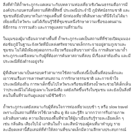
สิ่งที่ทำให้ถ้ำพระภูกระแตเหมาะกับบทความท่องเที่ยวเชิงวัฒนธรรมคือการมี
องค์ประกอบครบทั้งสถานที่ศักดิ์สิทธิ์ ประเพณีประจำปี ภูมิทัศน์ธรรมชาติ และ
ชุมชนที่ยังมีบทบาทในการดูแลพื้นที่ นักท่องเที่ยวที่เดินทางมาที่นี่จึงไม่ได้มา
เพียงเพื่อไหว้พระ แต่ได้เรียนรู้วิธีที่ชุมชนหนึ่งรักษาความเชื่อของตนผ่าน
พิธีกรรม การรวมตัว และการดูแลสถานที่ร่วมกัน
ในมุมของผู้มาเยือนจากต่างพื้นที่ ถ้ำพระภูกระแตเป็นสถานที่ที่ช่วยเปิดมุมมอง
ต่อชัยภูมิในฐานะจังหวัดที่มีแหล่งศรัทธาขนาดเล็กกระจายอยู่ตามภูเขาและ
ชุมชน ไม่ได้มีเพียงทุ่งดอกกระเจียวหรือมอหินขาวเท่านั้น การเดินทางมาถ้ำ
พระภูกระแตจึงเหมาะกับผู้ที่ต้องการค้นหาสถานที่สงบ มีเรื่องเล่าท้องถิ่น และมี
ประเพณีที่ยังดำรงอยู่จริง
ผู้ที่เดินทางมาเป็นครอบครัวสามารถใช้สถานที่แห่งนี้เป็นพื้นที่สอนเด็กและ
เยาวชนเรื่องการเคารพศาสนสถาน การรักษาธรรมชาติ และการเข้าใจ
ประเพณีท้องถิ่น การพาเด็กขึ้นไปไหว้พระหรือชมพิธีสรงน้ำพระช่วยให้เด็กเห็น
ว่าประเพณีไม่ได้อยู่เฉพาะในหนังสือ แต่ยังเกิดขึ้นจริงในชุมชน และยังเป็นสิ่งที่
คนในพื้นที่ร่วมกันดูแลอย่างมีชีวิตชีวา
ถ้ำพระภูกระแตยังเหมาะกับผู้ที่สนใจการท่องเที่ยวแบบช้า ๆ หรือ slow travel
เพราะเป็นสถานที่ที่ควรใช้เวลาเดิน ดู ฟัง และรู้สึก มากกว่าการรีบถ่ายภาพ
แล้วเดินทางต่อ ความเงียบของพื้นที่ช่วยให้ผู้มาเยือนรับรู้รายละเอียดเล็ก ๆ
เช่น กลิ่นดิน เสียงใบไม้ เงาหินในถ้ำ และสีหน้าของผู้คนที่มาทำบุญ ราย
ละเอียดเหล่านี้คือเสน่ห์ที่ทำให้สถานที่ขนาดเล็กมีความลึกทางประสบการณ์