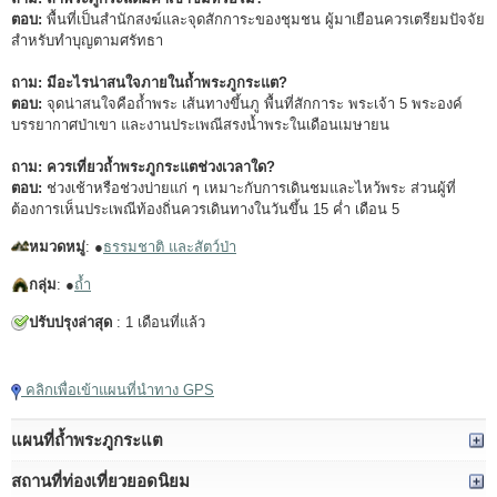
ตอบ:
พื้นที่เป็นสำนักสงฆ์และจุดสักการะของชุมชน ผู้มาเยือนควรเตรียมปัจจัย
สำหรับทำบุญตามศรัทธา
ถาม: มีอะไรน่าสนใจภายในถ้ำพระภูกระแต?
ตอบ:
จุดน่าสนใจคือถ้ำพระ เส้นทางขึ้นภู พื้นที่สักการะ พระเจ้า 5 พระองค์
บรรยากาศป่าเขา และงานประเพณีสรงน้ำพระในเดือนเมษายน
ถาม: ควรเที่ยวถ้ำพระภูกระแตช่วงเวลาใด?
ตอบ:
ช่วงเช้าหรือช่วงบ่ายแก่ ๆ เหมาะกับการเดินชมและไหว้พระ ส่วนผู้ที่
ต้องการเห็นประเพณีท้องถิ่นควรเดินทางในวันขึ้น 15 ค่ำ เดือน 5
หมวดหมู่
: ●
ธรรมชาติ และสัตว์ป่า
กลุ่ม
: ●
ถ้ำ
ปรับปรุงล่าสุด
: 1 เดือนที่แล้ว
แตะเพื่อเล่นวิดีโอ
คลิกเพื่อเข้าแผนที่นำทาง GPS
แผนที่ถ้ำพระภูกระแต
สถานที่ท่องเที่ยวยอดนิยม