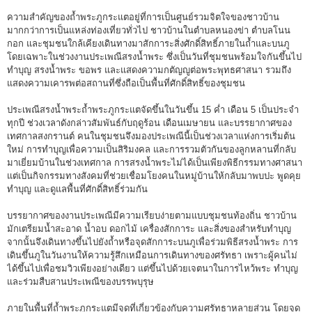
ความสำคัญของถ้ำพระภูกระแตอยู่ที่การเป็นศูนย์รวมจิตใจของชาวบ้าน
มากกว่าการเป็นแหล่งท่องเที่ยวทั่วไป ชาวบ้านในตำบลหนองข่า ตำบลโนน
กอก และชุมชนใกล้เคียงเดินทางมาสักการะสิ่งศักดิ์สิทธิ์ภายในถ้ำและบนภู
โดยเฉพาะในช่วงงานประเพณีสรงน้ำพระ ซึ่งเป็นวันที่ชุมชนพร้อมใจกันขึ้นไป
ทำบุญ สรงน้ำพระ ขอพร และแสดงความกตัญญูต่อพระพุทธศาสนา รวมถึง
แสดงความเคารพต่อสถานที่ซึ่งถือเป็นพื้นที่ศักดิ์สิทธิ์ของชุมชน
ประเพณีสรงน้ำพระถ้ำพระภูกระแตจัดขึ้นในวันขึ้น 15 ค่ำ เดือน 5 เป็นประจำ
ทุกปี ช่วงเวลาดังกล่าวสัมพันธ์กับฤดูร้อน เดือนเมษายน และบรรยากาศของ
เทศกาลสงกรานต์ คนในชุมชนจึงมองประเพณีนี้เป็นช่วงเวลาแห่งการเริ่มต้น
ใหม่ การทำบุญเพื่อความเป็นสิริมงคล และการรวมตัวกันของลูกหลานที่กลับ
มาเยี่ยมบ้านในช่วงเทศกาล การสรงน้ำพระไม่ได้เป็นเพียงพิธีกรรมทางศาสนา
แต่เป็นกิจกรรมทางสังคมที่ช่วยเชื่อมโยงคนในหมู่บ้านให้กลับมาพบปะ พูดคุย
ทำบุญ และดูแลพื้นที่ศักดิ์สิทธิ์ร่วมกัน
บรรยากาศของงานประเพณีมีความเรียบง่ายตามแบบชุมชนท้องถิ่น ชาวบ้าน
มักเตรียมน้ำสะอาด น้ำอบ ดอกไม้ เครื่องสักการะ และสิ่งของสำหรับทำบุญ
จากนั้นจึงเดินทางขึ้นไปยังถ้ำหรือจุดสักการะบนภูเพื่อร่วมพิธีสรงน้ำพระ การ
เดินขึ้นภูในวันงานให้ความรู้สึกเหมือนการเดินทางของศรัทธา เพราะผู้คนไม่
ได้ขึ้นไปเพื่อชมวิวเพียงอย่างเดียว แต่ขึ้นไปด้วยเจตนาในการไหว้พระ ทำบุญ
และร่วมสืบสานประเพณีของบรรพบุรุษ
ภายในพื้นที่ถ้ำพระภูกระแตมีจุดที่เกี่ยวข้องกับความศรัทธาหลายส่วน โดยจุด