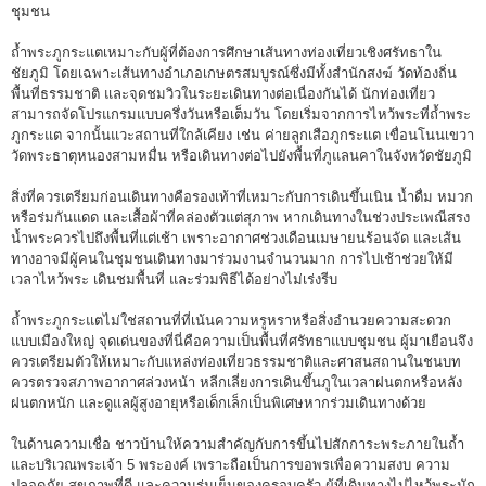
ชุมชน
ถ้ำพระภูกระแตเหมาะกับผู้ที่ต้องการศึกษาเส้นทางท่องเที่ยวเชิงศรัทธาใน
ชัยภูมิ โดยเฉพาะเส้นทางอำเภอเกษตรสมบูรณ์ซึ่งมีทั้งสำนักสงฆ์ วัดท้องถิ่น
พื้นที่ธรรมชาติ และจุดชมวิวในระยะเดินทางต่อเนื่องกันได้ นักท่องเที่ยว
สามารถจัดโปรแกรมแบบครึ่งวันหรือเต็มวัน โดยเริ่มจากการไหว้พระที่ถ้ำพระ
ภูกระแต จากนั้นแวะสถานที่ใกล้เคียง เช่น ค่ายลูกเสือภูกระแต เขื่อนโนนเขวา
วัดพระธาตุหนองสามหมื่น หรือเดินทางต่อไปยังพื้นที่ภูแลนคาในจังหวัดชัยภูมิ
สิ่งที่ควรเตรียมก่อนเดินทางคือรองเท้าที่เหมาะกับการเดินขึ้นเนิน น้ำดื่ม หมวก
หรือร่มกันแดด และเสื้อผ้าที่คล่องตัวแต่สุภาพ หากเดินทางในช่วงประเพณีสรง
น้ำพระควรไปถึงพื้นที่แต่เช้า เพราะอากาศช่วงเดือนเมษายนร้อนจัด และเส้น
ทางอาจมีผู้คนในชุมชนเดินทางมาร่วมงานจำนวนมาก การไปเช้าช่วยให้มี
เวลาไหว้พระ เดินชมพื้นที่ และร่วมพิธีได้อย่างไม่เร่งรีบ
ถ้ำพระภูกระแตไม่ใช่สถานที่ที่เน้นความหรูหราหรือสิ่งอำนวยความสะดวก
แบบเมืองใหญ่ จุดเด่นของที่นี่คือความเป็นพื้นที่ศรัทธาแบบชุมชน ผู้มาเยือนจึง
ควรเตรียมตัวให้เหมาะกับแหล่งท่องเที่ยวธรรมชาติและศาสนสถานในชนบท
ควรตรวจสภาพอากาศล่วงหน้า หลีกเลี่ยงการเดินขึ้นภูในเวลาฝนตกหรือหลัง
ฝนตกหนัก และดูแลผู้สูงอายุหรือเด็กเล็กเป็นพิเศษหากร่วมเดินทางด้วย
ในด้านความเชื่อ ชาวบ้านให้ความสำคัญกับการขึ้นไปสักการะพระภายในถ้ำ
และบริเวณพระเจ้า 5 พระองค์ เพราะถือเป็นการขอพรเพื่อความสงบ ความ
ปลอดภัย สุขภาพที่ดี และความร่มเย็นของครอบครัว ผู้ที่เดินทางไปไหว้พระมัก