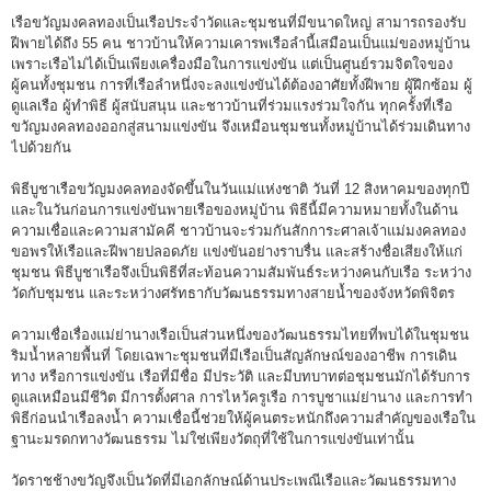
เรือขวัญมงคลทองเป็นเรือประจำวัดและชุมชนที่มีขนาดใหญ่ สามารถรองรับ
ฝีพายได้ถึง 55 คน ชาวบ้านให้ความเคารพเรือลำนี้เสมือนเป็นแม่ของหมู่บ้าน
เพราะเรือไม่ได้เป็นเพียงเครื่องมือในการแข่งขัน แต่เป็นศูนย์รวมจิตใจของ
ผู้คนทั้งชุมชน การที่เรือลำหนึ่งจะลงแข่งขันได้ต้องอาศัยทั้งฝีพาย ผู้ฝึกซ้อม ผู้
ดูแลเรือ ผู้ทำพิธี ผู้สนับสนุน และชาวบ้านที่ร่วมแรงร่วมใจกัน ทุกครั้งที่เรือ
ขวัญมงคลทองออกสู่สนามแข่งขัน จึงเหมือนชุมชนทั้งหมู่บ้านได้ร่วมเดินทาง
ไปด้วยกัน
พิธีบูชาเรือขวัญมงคลทองจัดขึ้นในวันแม่แห่งชาติ วันที่ 12 สิงหาคมของทุกปี
และในวันก่อนการแข่งขันพายเรือของหมู่บ้าน พิธีนี้มีความหมายทั้งในด้าน
ความเชื่อและความสามัคคี ชาวบ้านจะร่วมกันสักการะศาลเจ้าแม่มงคลทอง
ขอพรให้เรือและฝีพายปลอดภัย แข่งขันอย่างราบรื่น และสร้างชื่อเสียงให้แก่
ชุมชน พิธีบูชาเรือจึงเป็นพิธีที่สะท้อนความสัมพันธ์ระหว่างคนกับเรือ ระหว่าง
วัดกับชุมชน และระหว่างศรัทธากับวัฒนธรรมทางสายน้ำของจังหวัดพิจิตร
ความเชื่อเรื่องแม่ย่านางเรือเป็นส่วนหนึ่งของวัฒนธรรมไทยที่พบได้ในชุมชน
ริมน้ำหลายพื้นที่ โดยเฉพาะชุมชนที่มีเรือเป็นสัญลักษณ์ของอาชีพ การเดิน
ทาง หรือการแข่งขัน เรือที่มีชื่อ มีประวัติ และมีบทบาทต่อชุมชนมักได้รับการ
ดูแลเหมือนมีชีวิต มีการตั้งศาล การไหว้ครูเรือ การบูชาแม่ย่านาง และการทำ
พิธีก่อนนำเรือลงน้ำ ความเชื่อนี้ช่วยให้ผู้คนตระหนักถึงความสำคัญของเรือใน
ฐานะมรดกทางวัฒนธรรม ไม่ใช่เพียงวัตถุที่ใช้ในการแข่งขันเท่านั้น
วัดราชช้างขวัญจึงเป็นวัดที่มีเอกลักษณ์ด้านประเพณีเรือและวัฒนธรรมทาง