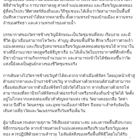
พิธีทำขวัญช้าง การบวชภาคฤดู ศาลเจ้าแม่มงคลทอง และเรือขวัญมงคลทอง
ผู้ที่สนใจประวัติศาสตร์ท้องถิ่นและวิถีชุมชนจะได้เห็นว่าวัดสามารถเป็นพื้นที่
บันทึกความทรงจำได้หลากหลายชั้น ทั้งความทรงจำของบ้านเมือง ความทรง
จำของศรัทธา และความทรงจำของสายน้ำ
บรรยากาศของวัดราชช้างขวัญมีลักษณะเป็นวัดชุมชนที่สงบ เรียบง่าย และมี
ชีวิต ผู้มาเยือนสามารถไหว้พระ ทำบุญ เดินชมพื้นที่วัด ศึกษาเรื่องราวศาลเจ้า
แม่มงคลทอง และเรียนรู้บทบาทของเรือขวัญมงคลทองต่อชุมชนได้ หากมาใน
ช่วงที่มีงานบวชภาคฤดูหรือพิธีบูชาเรือ จะได้เห็นวัดในบรรยากาศที่คึกคักขึ้น
มีชาวบ้านมาร่วมกิจกรรมจำนวนมาก และสามารถเข้าใจได้ชัดเจนขึ้นว่าวัด
แห่งนี้ยังคงเป็นศูนย์กลางของชีวิตชุมชนจริง
การเดินทางไปวัดราชช้างขวัญทำได้สะดวกจากตัวเมืองพิจิตร โดยมุ่งหน้าเข้าสู่
ตำบลปากทางและบ้านราชช้างขวัญ หากเดินทางด้วยรถยนต์ส่วนตัวสามารถ
เชื่อมต่อเส้นทางจากตัวเมืองพิจิตรไปยังวัดได้ไม่ยาก หากเดินทางด้วยรถไฟ
สามารถลงที่สถานีรถไฟพิจิตรแล้วต่อรถรับจ้างหรือรถท้องถิ่นเข้าสู่วัดได้ วัดตั้ง
อยู่ไม่ไกลจากแหล่งท่องเที่ยวสำคัญหลายแห่ง เช่น วัดยางคอยเกลือ วัดท่า
หลวง บึงสีไฟ วัดนครชุม และอุทยานเมืองเก่าพิจิตร จึงเหมาะสำหรับจัดเป็น
เส้นทางเที่ยววัดและวัฒนธรรมครึ่งวันหรือเต็มวัน
ผู้มาเยือนควรแต่งกายสุภาพ ใช้เสียงอย่างเหมาะสม และเคารพพื้นที่ประกอบ
พิธีกรรมของวัด หากเข้าชมศาลเจ้าแม่มงคลทองหรือบริเวณเรือขวัญมงคล
ทอง ควรปฏิบัติด้วยความสำรวม ไม่สัมผัสสิ่งของหรือพื้นที่พิธีโดยไม่ได้รับ