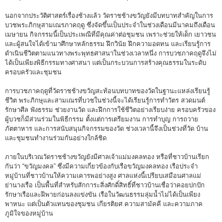
นอกจากประวัติศาสตร์เรื่องช้างแล้ว วัดราชช้างขวัญยังมีบทบาทสำคัญในการ
บวชพระภิกษุสามเณรภาคฤดู ซึ่งจัดขึ้นเป็นประจำในช่วงเดือนมีนาคมถึงเดือน
เมษายน กิจกรรมนี้เป็นประเพณีที่มีคุณค่าต่อชุมชน เพราะช่วยให้เด็ก เยาวชน
และผู้สนใจได้เข้ามาศึกษาหลักธรรม ฝึกวินัย ฝึกความอดทน และเรียนรู้การ
ดำเนินชีวิตตามแนวทางพระพุทธศาสนาในช่วงเวลาหนึ่ง การบวชภาคฤดูจึงไม่
ได้เป็นเพียงพิธีกรรมทางศาสนา แต่เป็นกระบวนการสร้างคุณธรรมในระดับ
ครอบครัวและชุมชน
การบวชภาคฤดูที่วัดราชช้างขวัญสะท้อนบทบาทของวัดในฐานะแหล่งเรียนรู้
ชีวิต พระภิกษุและสามเณรที่บวชในช่วงนี้จะได้เรียนรู้การทำวัตร สวดมนต์
รักษาศีล ฟังธรรม ช่วยงานวัด และฝึกการใช้ชีวิตอย่างเรียบง่าย ครอบครัวของ
ผู้บวชก็มีส่วนร่วมในพิธีกรรม ตั้งแต่การเตรียมงาน การทำบุญ การถวาย
ภัตตาหาร และการสนับสนุนกิจกรรมของวัด ช่วงเวลานี้จึงเป็นช่วงที่วัด บ้าน
และชุมชนทำงานร่วมกันอย่างใกล้ชิด
ภายในบริเวณวัดราชช้างขวัญยังมีศาลเจ้าแม่มงคลทอง หรือที่ชาวบ้านเรียก
กันว่า “ขวัญมงคล” ซึ่งมีความเกี่ยวข้องกับเรือขวัญมงคลทอง เรือประจำ
หมู่บ้านที่ชาวบ้านให้ความเคารพอย่างสูง ศาลแห่งนี้เปรียบเสมือนศาลแม่
ย่านางเรือ เป็นพื้นที่สำหรับสักการะสิ่งศักดิ์สิทธิ์ที่ชาวบ้านเชื่อว่าคอยปกปัก
รักษาเรือและฝีพายก่อนลงแข่งขัน เรือในวัฒนธรรมลุ่มน้ำไม่ได้เป็นเพียง
พาหนะ แต่เป็นตัวแทนของชุมชน เกียรติยศ ความสามัคคี และความภาค
ภูมิใจของหมู่บ้าน