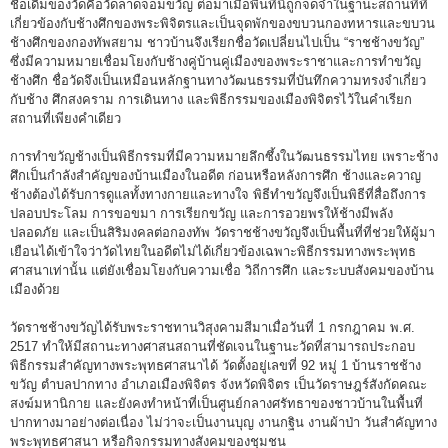
ชื่อเดิมของวัดคือวัดลาดจอมขวัญ ต่อมาเมื่อพื้นที่นี้ถูกจดจำในฐานะสถานที่ที่
เกี่ยวข้องกับช้างศึกของพระพิจิตรและเป็นจุดพักของขบวนกองทหารและขบวน
ช้างศึกของกองทัพสยาม ชาวบ้านจึงเรียกชื่อวัดเปลี่ยนไปเป็น “ราชช้างขวัญ”
ซึ่งมีความหมายเชื่อมโยงกับช้างคู่บ้านคู่เมืองของพระราชาและการทำขวัญ
ช้างศึก ชื่อวัดจึงเป็นเหมือนหลักฐานทางวัฒนธรรมที่บันทึกความทรงจำเกี่ยว
กับช้าง ศึกสงคราม การเดินทาง และพิธีกรรมของเมืองพิจิตรไว้ในคำเรียก
สถานที่เพียงคำเดียว
การทำขวัญช้างเป็นพิธีกรรมที่มีความหมายลึกซึ้งในวัฒนธรรมไทย เพราะช้าง
ศึกเป็นกำลังสำคัญของบ้านเมืองในอดีต ก่อนหรือหลังการศึก ช้างและควาญ
ช้างต้องได้รับการดูแลทั้งทางกายและทางใจ พิธีทำขวัญจึงเป็นพิธีที่สื่อถึงการ
ปลอบประโลม การขอขมา การเรียกขวัญ และการอวยพรให้ช้างมีพลัง
ปลอดภัย และเป็นสิริมงคลต่อกองทัพ วัดราชช้างขวัญจึงเป็นพื้นที่ที่ช่วยให้ผู้มา
เยือนได้เข้าใจว่าวัดไทยในอดีตไม่ได้เกี่ยวข้องเฉพาะพิธีกรรมทางพระพุทธ
ศาสนาเท่านั้น แต่ยังเชื่อมโยงกับความเชื่อ วิถีการศึก และระบบสังคมของบ้าน
เมืองด้วย
วัดราชช้างขวัญได้รับพระราชทานวิสุงคามสีมาเมื่อวันที่ 1 กรกฎาคม พ.ศ.
2517 ทำให้มีสถานะทางศาสนสถานที่ชัดเจนในฐานะวัดที่สามารถประกอบ
พิธีกรรมสำคัญทางพระพุทธศาสนาได้ วัดตั้งอยู่เลขที่ 92 หมู่ 1 บ้านราชช้าง
ขวัญ ตำบลปากทาง อำเภอเมืองพิจิตร จังหวัดพิจิตร เป็นวัดราษฎร์สังกัดคณะ
สงฆ์มหานิกาย และยังคงทำหน้าที่เป็นศูนย์กลางศรัทธาของชาวบ้านในพื้นที่
ปากทางมาอย่างต่อเนื่อง ไม่ว่าจะเป็นงานบุญ งานกฐิน งานผ้าป่า วันสำคัญทาง
พระพุทธศาสนา หรือกิจกรรมทางสังคมของชุมชน