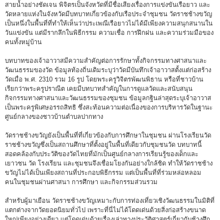
สายน้ำอย่างชัดเจน พิจิตรเป็นจังหวัดที่มีชื่อเสียงเรื่องการแข่งขันเรือยาว และ
วัดหลายแห่งในจังหวัดมีบทบาทเกี่ยวข้องกับเรือประจำชุมชน วัดราชช้างขวัญ
เป็นหนึ่งในพื้นที่ที่ทำให้เห็นว่าประเพณีเรือยาวไม่ได้มีเพียงความสนุกสนานใน
วันแข่งขัน แต่มีรากลึกในพิธีกรรม ความเชื่อ การฝึกฝน และความร่วมมือของ
คนทั้งหมู่บ้าน
บทบาทของเจ้าอาวาสมีความสำคัญต่อการรักษาทั้งกิจกรรมทางศาสนาและ
วัฒนธรรมของวัด ข้อมูลท้องถิ่นเดิมระบุว่าวัดมีบันทึกเจ้าอาวาสตั้งแต่ก่อสร้าง
วัดเมื่อ พ.ศ. 2310 รวม 16 รูป โดยพระครูวิจิตรพัฒนพิธาน หรือที่ชาวบ้าน
เรียกว่าพระครูปราณีต เคยมีบทบาทสำคัญในการดูแลวัดและสนับสนุน
กิจกรรมทางศาสนาและวัฒนธรรมของชุมชน ข้อมูลกฐินล่าสุดระบุเจ้าอาวาส
เป็นพระครูพิเศษอรรถสิทธิ ซึ่งสะท้อนความต่อเนื่องของการบริหารวัดในฐานะ
ศูนย์กลางของชาวบ้านตำบลปากทาง
วัดราชช้างขวัญยังเป็นพื้นที่ที่เกี่ยวข้องกับการศึกษาในชุมชน ผ่านโรงเรียนวัด
ราชช้างขวัญซึ่งเป็นสถานศึกษาที่ตั้งอยู่ในพื้นที่เดียวกับชุมชนวัด บทบาทนี้
สอดคล้องกับประวัติของวัดไทยที่มักเป็นศูนย์กลางการเรียนรู้ของเด็กและ
เยาวชน วัด โรงเรียน และชุมชนจึงเชื่อมโยงกันอย่างใกล้ชิด ทำให้วัดราชช้าง
ขวัญไม่ได้เป็นเพียงสถานที่ประกอบพิธีกรรม แต่เป็นพื้นที่ที่ร่วมหล่อหลอม
คนในชุมชนผ่านศาสนา การศึกษา และกิจกรรมส่วนรวม
สำหรับผู้มาเยือน วัดราชช้างขวัญเหมาะกับการท่องเที่ยวเชิงวัฒนธรรมในมิติที่
แตกต่างจากวัดยอดนิยมทั่วไป เพราะที่นี่ไม่ได้โดดเด่นด้วยสิ่งก่อสร้างขนาด
ใหญ่เพียงอย่างเดียว แต่โดดเด่นด้วยเรื่องเล่าทางประวัติศาสตร์เกี่ยวกับช้างศึก