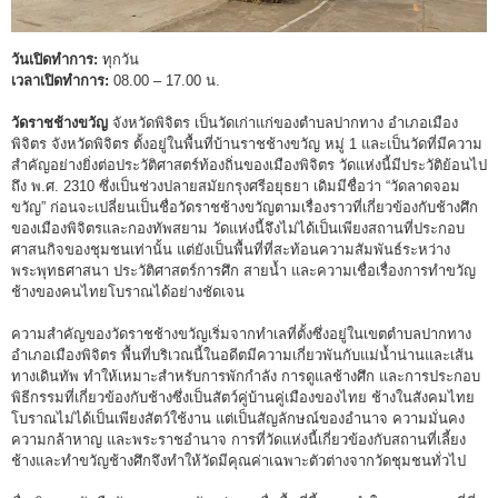
วันเปิดทำการ:
ทุกวัน
เวลาเปิดทำการ:
08.00 – 17.00 น.
วัดราชช้างขวัญ
จังหวัดพิจิตร เป็นวัดเก่าแก่ของตำบลปากทาง อำเภอเมือง
พิจิตร จังหวัดพิจิตร ตั้งอยู่ในพื้นที่บ้านราชช้างขวัญ หมู่ 1 และเป็นวัดที่มีความ
สำคัญอย่างยิ่งต่อประวัติศาสตร์ท้องถิ่นของเมืองพิจิตร วัดแห่งนี้มีประวัติย้อนไป
ถึง พ.ศ. 2310 ซึ่งเป็นช่วงปลายสมัยกรุงศรีอยุธยา เดิมมีชื่อว่า “วัดลาดจอม
ขวัญ” ก่อนจะเปลี่ยนเป็นชื่อวัดราชช้างขวัญตามเรื่องราวที่เกี่ยวข้องกับช้างศึก
ของเมืองพิจิตรและกองทัพสยาม วัดแห่งนี้จึงไม่ได้เป็นเพียงสถานที่ประกอบ
ศาสนกิจของชุมชนเท่านั้น แต่ยังเป็นพื้นที่ที่สะท้อนความสัมพันธ์ระหว่าง
พระพุทธศาสนา ประวัติศาสตร์การศึก สายน้ำ และความเชื่อเรื่องการทำขวัญ
ช้างของคนไทยโบราณได้อย่างชัดเจน
ความสำคัญของวัดราชช้างขวัญเริ่มจากทำเลที่ตั้งซึ่งอยู่ในเขตตำบลปากทาง
อำเภอเมืองพิจิตร พื้นที่บริเวณนี้ในอดีตมีความเกี่ยวพันกับแม่น้ำน่านและเส้น
ทางเดินทัพ ทำให้เหมาะสำหรับการพักกำลัง การดูแลช้างศึก และการประกอบ
พิธีกรรมที่เกี่ยวข้องกับช้างซึ่งเป็นสัตว์คู่บ้านคู่เมืองของไทย ช้างในสังคมไทย
โบราณไม่ได้เป็นเพียงสัตว์ใช้งาน แต่เป็นสัญลักษณ์ของอำนาจ ความมั่นคง
ความกล้าหาญ และพระราชอำนาจ การที่วัดแห่งนี้เกี่ยวข้องกับสถานที่เลี้ยง
ช้างและทำขวัญช้างศึกจึงทำให้วัดมีคุณค่าเฉพาะตัวต่างจากวัดชุมชนทั่วไป