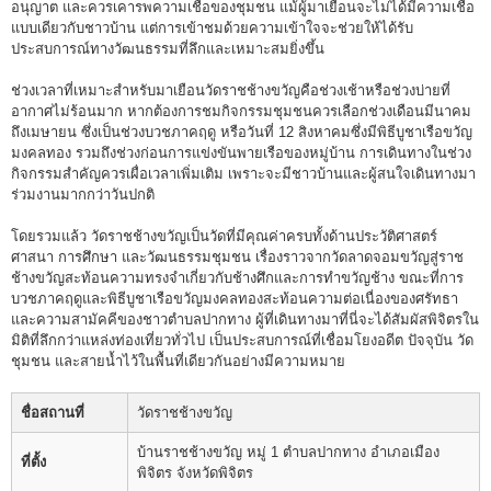
อนุญาต และควรเคารพความเชื่อของชุมชน แม้ผู้มาเยือนจะไม่ได้มีความเชื่อ
แบบเดียวกับชาวบ้าน แต่การเข้าชมด้วยความเข้าใจจะช่วยให้ได้รับ
ประสบการณ์ทางวัฒนธรรมที่ลึกและเหมาะสมยิ่งขึ้น
ช่วงเวลาที่เหมาะสำหรับมาเยือนวัดราชช้างขวัญคือช่วงเช้าหรือช่วงบ่ายที่
อากาศไม่ร้อนมาก หากต้องการชมกิจกรรมชุมชนควรเลือกช่วงเดือนมีนาคม
ถึงเมษายน ซึ่งเป็นช่วงบวชภาคฤดู หรือวันที่ 12 สิงหาคมซึ่งมีพิธีบูชาเรือขวัญ
มงคลทอง รวมถึงช่วงก่อนการแข่งขันพายเรือของหมู่บ้าน การเดินทางในช่วง
กิจกรรมสำคัญควรเผื่อเวลาเพิ่มเติม เพราะจะมีชาวบ้านและผู้สนใจเดินทางมา
ร่วมงานมากกว่าวันปกติ
โดยรวมแล้ว วัดราชช้างขวัญเป็นวัดที่มีคุณค่าครบทั้งด้านประวัติศาสตร์
ศาสนา การศึกษา และวัฒนธรรมชุมชน เรื่องราวจากวัดลาดจอมขวัญสู่ราช
ช้างขวัญสะท้อนความทรงจำเกี่ยวกับช้างศึกและการทำขวัญช้าง ขณะที่การ
บวชภาคฤดูและพิธีบูชาเรือขวัญมงคลทองสะท้อนความต่อเนื่องของศรัทธา
และความสามัคคีของชาวตำบลปากทาง ผู้ที่เดินทางมาที่นี่จะได้สัมผัสพิจิตรใน
มิติที่ลึกกว่าแหล่งท่องเที่ยวทั่วไป เป็นประสบการณ์ที่เชื่อมโยงอดีต ปัจจุบัน วัด
ชุมชน และสายน้ำไว้ในพื้นที่เดียวกันอย่างมีความหมาย
ชื่อสถานที่
วัดราชช้างขวัญ
บ้านราชช้างขวัญ หมู่ 1 ตำบลปากทาง อำเภอเมือง
ที่ตั้ง
พิจิตร จังหวัดพิจิตร