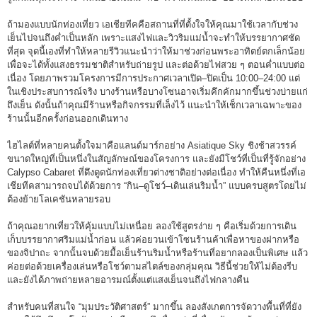
ถ้ามองแบบนักท่องเที่ยว เอเชียทีคคือสถานที่ที่ตั้งใจให้คุณมาใช้เวลากับช่วง
เย็นไปจนถึงค่ำเป็นหลัก เพราะแสงไฟและวิวริมแม่น้ำจะทำให้บรรยากาศชัด
ที่สุด จุดนี้เองที่ทำให้หลายรีวิวแนะนำว่าให้มาช่วงก่อนพระอาทิตย์ตกเล็กน้อย
เพื่อจะได้ทั้งแสงธรรมชาติสำหรับถ่ายรูป และต่อด้วยไฟสวย ๆ ตอนค่ำแบบต่อ
เนื่อง โดยภาพรวมโครงการมีการประกาศเวลาเปิด–ปิดเป็น 10:00–24:00 แต่
ในเชิงประสบการณ์จริง บางร้านหรือบางโซนอาจเริ่มคึกคักมากขึ้นช่วงบ่ายแก่
ถึงเย็น ดังนั้นถ้าคุณมีร้านหรือกิจกรรมที่เล็งไว้ แนะนำให้เช็กเวลาเฉพาะของ
ร้านนั้นอีกครั้งก่อนออกเดินทาง
ไฮไลต์ที่หลายคนตั้งใจมาคือแลนด์มาร์กอย่าง Asiatique Sky ชิงช้าสวรรค์
ขนาดใหญ่ที่เป็นหนึ่งในสัญลักษณ์ของโครงการ และยังมีโชว์ที่เป็นที่รู้จักอย่าง
Calypso Cabaret ที่ดึงดูดนักท่องเที่ยวต่างชาติอย่างต่อเนื่อง ทำให้คืนหนึ่งที่เอ
เชียทีคสามารถจบได้ด้วยการ “กิน–ดูโชว์–เดินเล่นริมน้ำ” แบบครบสูตรโดยไม่
ต้องย้ายโลเคชันหลายรอบ
ถ้าคุณอยากเที่ยวให้คุ้มแบบไม่เหนื่อย ลองใช้สูตรง่าย ๆ คือเริ่มด้วยการเดิน
เก็บบรรยากาศริมแม่น้ำก่อน แล้วค่อยวนเข้าโซนร้านค้าเพื่อหาของฝากหรือ
ของจิปาถะ จากนั้นจบด้วยมื้อเย็นร้านริมน้ำหรือร้านที่อยากลองเป็นพิเศษ แล้ว
ค่อยต่อด้วยเครื่องเล่นหรือโชว์ตามสไตล์ของกลุ่มคุณ วิธีนี้ช่วยให้ไม่ต้องรีบ
และยังได้ภาพถ่ายหลายอารมณ์ตั้งแต่แสงเย็นจนถึงไฟกลางคืน
สำหรับคนที่สนใจ “มุมประวัติศาสตร์” มากขึ้น ลองสังเกตการจัดวางพื้นที่ที่ยัง