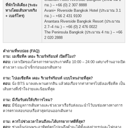
ที่พักใกล้เคียง (ระยะ
กม.) – +66 (0) 2 307 8888
ทางโดยเส้นทางจริง
Avani+ Riverside Bangkok Hotel (ประมาณ 3.1
+ เบอร์โทร)
กม.) – +66 2 431 9100
Anantara Riverside Bangkok Resort (ประมาณ
2.7–4 กม.) – +66 (0) 2 476 0022
The Peninsula Bangkok (ประมาณ 4 กม.) – +66
2 020 2888
คำถามที่พบบ่อย (FAQ)
ถาม: เอเชียทีค เดอะ ริเวอร์ฟร้อนท์ เปิดกี่โมง?
ตอบ:
เวลาเปิดของโครงการตามประกาศคือ 10:00 – 24:00 แต่บางร้านอาจเปิด
ต่างเวลา แนะนำเช็กก่อนออกเดินทาง
ถาม: ไปเอเชียทีค เดอะ ริเวอร์ฟร้อนท์ แบบไหนง่ายที่สุด?
ตอบ:
นั่ง BTS มาลงสะพานตากสิน แล้วต่อเรือจากท่าสาทรไปยังเอเชียทีค เป็น
เส้นทางที่เข้าใจง่ายและนิยมที่สุด
ถาม: มีเรือรับส่งให้บริการไหม?
ตอบ:
มีข้อมูลการเดินทางและช่วงเวลาเรือรับส่งแนะนำไว้บนช่องทางทางการ
ควรตรวจสอบรอบเรือล่าสุดก่อนออกเดินทาง
ถาม: ควรไปช่วงเวลาไหนถึงจะได้บรรยากาศดีที่สุด?
ตอบ:
ช่วงเย็นก่อนพระอาทิตย์ตกไปจนถึงค่ำจะได้ทั้งแสงถ่ายรูปและไฟกลาง