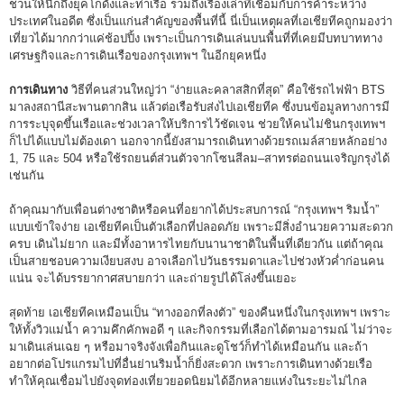
ชวนให้นึกถึงยุคโกดังและท่าเรือ รวมถึงเรื่องเล่าที่เชื่อมกับการค้าระหว่าง
ประเทศในอดีต ซึ่งเป็นแก่นสำคัญของพื้นที่นี้ นี่เป็นเหตุผลที่เอเชียทีคถูกมองว่า
เที่ยวได้มากกว่าแค่ช้อปปิ้ง เพราะเป็นการเดินเล่นบนพื้นที่ที่เคยมีบทบาททาง
เศรษฐกิจและการเดินเรือของกรุงเทพฯ ในอีกยุคหนึ่ง
การเดินทาง
วิธีที่คนส่วนใหญ่ว่า “ง่ายและคลาสสิกที่สุด” คือใช้รถไฟฟ้า BTS
มาลงสถานีสะพานตากสิน แล้วต่อเรือรับส่งไปเอเชียทีค ซึ่งบนข้อมูลทางการมี
การระบุจุดขึ้นเรือและช่วงเวลาให้บริการไว้ชัดเจน ช่วยให้คนไม่ชินกรุงเทพฯ
ก็ไปได้แบบไม่ต้องเดา นอกจากนี้ยังสามารถเดินทางด้วยรถเมล์สายหลักอย่าง
1, 75 และ 504 หรือใช้รถยนต์ส่วนตัวจากโซนสีลม–สาทรต่อถนนเจริญกรุงได้
เช่นกัน
ถ้าคุณมากับเพื่อนต่างชาติหรือคนที่อยากได้ประสบการณ์ “กรุงเทพฯ ริมน้ำ”
แบบเข้าใจง่าย เอเชียทีคเป็นตัวเลือกที่ปลอดภัย เพราะมีสิ่งอำนวยความสะดวก
ครบ เดินไม่ยาก และมีทั้งอาหารไทยกับนานาชาติในพื้นที่เดียวกัน แต่ถ้าคุณ
เป็นสายชอบความเงียบสงบ อาจเลือกไปวันธรรมดาและไปช่วงหัวค่ำก่อนคน
แน่น จะได้บรรยากาศสบายกว่า และถ่ายรูปได้โล่งขึ้นเยอะ
สุดท้าย เอเชียทีคเหมือนเป็น “ทางออกที่ลงตัว” ของคืนหนึ่งในกรุงเทพฯ เพราะ
ให้ทั้งวิวแม่น้ำ ความคึกคักพอดี ๆ และกิจกรรมที่เลือกได้ตามอารมณ์ ไม่ว่าจะ
มาเดินเล่นเฉย ๆ หรือมาจริงจังเพื่อกินและดูโชว์ก็ทำได้เหมือนกัน และถ้า
อยากต่อโปรแกรมไปที่อื่นย่านริมน้ำก็ยิ่งสะดวก เพราะการเดินทางด้วยเรือ
ทำให้คุณเชื่อมไปยังจุดท่องเที่ยวยอดนิยมได้อีกหลายแห่งในระยะไม่ไกล