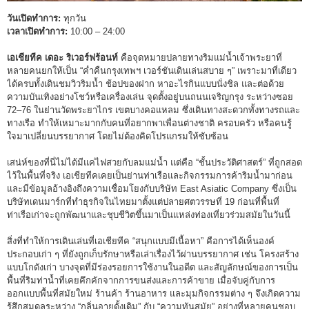
วันเปิดทำการ:
ทุกวัน
เวลาเปิดทำการ:
10:00 – 24:00
เอเชียทีค เดอะ ริเวอร์ฟร้อนท์
คือจุดหมายปลายทางริมแม่น้ำเจ้าพระยาที่
หลายคนยกให้เป็น “ค่ำคืนกรุงเทพฯ เวอร์ชันเดินเล่นสบาย ๆ” เพราะมาที่เดียว
ได้ครบทั้งเดินชมวิวริมน้ำ ช้อปของฝาก หาอะไรกินแบบนั่งชิล และต่อด้วย
ความบันเทิงอย่างโชว์หรือเครื่องเล่น จุดตั้งอยู่บนถนนเจริญกรุง ระหว่างซอย
72–76 ในย่านวัดพระยาไกร เขตบางคอแหลม ซึ่งเดินทางสะดวกทั้งทางรถและ
ทางเรือ ทำให้เหมาะมากกับคนที่อยากพาเพื่อนต่างชาติ ครอบครัว หรือคนรู้
ใจมาเปลี่ยนบรรยากาศ โดยไม่ต้องคิดโปรแกรมให้ซับซ้อน
เสน่ห์ของที่นี่ไม่ได้มีแค่ไฟสวยกับลมแม่น้ำ แต่คือ “ชั้นประวัติศาสตร์” ที่ถูกสอด
ไว้ในพื้นที่จริง เอเชียทีคเคยเป็นย่านท่าเรือและกิจกรรมการค้าริมน้ำมาก่อน
และมีข้อมูลอ้างอิงถึงความเชื่อมโยงกับบริษัท East Asiatic Company ซึ่งเป็น
บริษัทเดนมาร์กที่ทำธุรกิจในไทยมาตั้งแต่ปลายศตวรรษที่ 19 ก่อนที่พื้นที่
ท่าเรือเก่าจะถูกพัฒนาและชุบชีวิตขึ้นมาเป็นแหล่งท่องเที่ยวร่วมสมัยในวันนี้
สิ่งที่ทำให้การเดินเล่นที่เอเชียทีค “สนุกแบบมีเนื้อหา” คือการได้เห็นองค์
ประกอบเก่า ๆ ที่ยังถูกเก็บรักษาหรือเล่าเรื่องไว้ผ่านบรรยากาศ เช่น โครงสร้าง
แบบโกดังเก่า บางจุดที่มีร่องรอยการใช้งานในอดีต และสัญลักษณ์ของการเป็น
พื้นที่ริมท่าน้ำที่เคยคึกคักจากการขนส่งและการค้าขาย เมื่อจับคู่กับการ
ออกแบบพื้นที่สมัยใหม่ ร้านค้า ร้านอาหาร และมุมกิจกรรมต่าง ๆ จึงเกิดความ
รู้สึกสมดุลระหว่าง “กลิ่นอายดั้งเดิม” กับ “ความทันสมัย” อย่างที่หลายคนชอบ