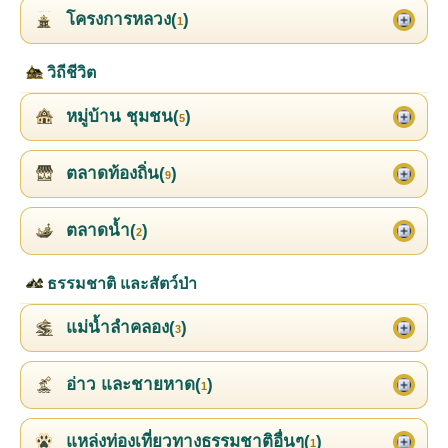
โครงการหลวง(
)
1
วิถีชีวิต
หมู่บ้าน ชุมชน(
)
5
ตลาดท้องถิ่น(
)
9
ตลาดน้ำ(
)
2
ธรรมชาติ และสัตว์ป่า
แม่น้ำลำคลอง(
)
3
อ่าว และชายหาด(
)
1
แหล่งท่องเที่ยวทางธรรมชาติอื่นๆ(
)
1