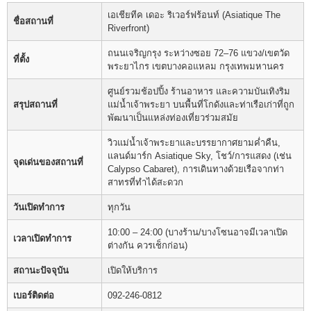
เอเชียทีค เดอะ ริเวอร์ฟร้อนท์ (Asiatique The
ชื่อสถานที่
Riverfront)
ถนนเจริญกรุง ระหว่างซอย 72–76 แขวง/เขตวัด
ที่ตั้ง
พระยาไกร เขตบางคอแหลม กรุงเทพมหานคร
ศูนย์รวมช้อปปิ้ง ร้านอาหาร และความบันเทิงริม
สรุปสถานที่
แม่น้ำเจ้าพระยา บนพื้นที่โกดังและท่าเรือเก่าที่ถูก
พัฒนาเป็นแหล่งท่องเที่ยวร่วมสมัย
วิวแม่น้ำเจ้าพระยาและบรรยากาศยามค่ำคืน,
แลนด์มาร์ก Asiatique Sky, โชว์/การแสดง (เช่น
จุดเด่นของสถานที่
Calypso Cabaret), การเดินทางด้วยเรือจากท่า
สาทรที่ทำได้สะดวก
วันเปิดทำการ
ทุกวัน
10:00 – 24:00 (บางร้าน/บางโซนอาจมีเวลาเปิด
เวลาเปิดทำการ
ต่างกัน ควรเช็กก่อน)
สถานะปัจจุบัน
เปิดให้บริการ
เบอร์ติดต่อ
092-246-0812