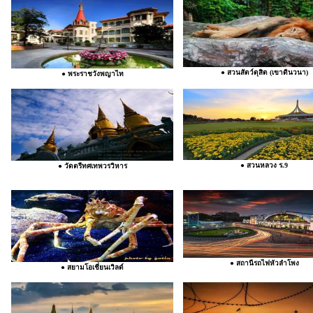
● สวนสัตว์ดุสิต (เขาดินวนา)
● พระราชวังพญาไท
● สวนหลวง ร.9
● วัดตรีทศเทพวรวิหาร
● สถานีรถไฟหัวลำโพง
● สยามโอเชี่ยนเวิลด์