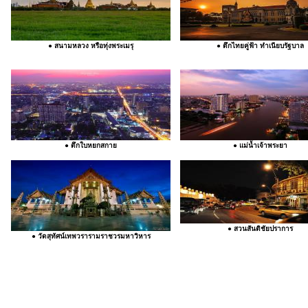
● สนามหลวง หรือทุ่งพระเมรุ
● ตึกไทยคู่ฟ้า ทำเนียบรัฐบาล
● ตึกใบหยกสกาย
● แม่น้ำเจ้าพระยา
● สวนสันติชัยปราการ
● วัดสุทัศน์เทพวรารามราชวรมหาวิหาร