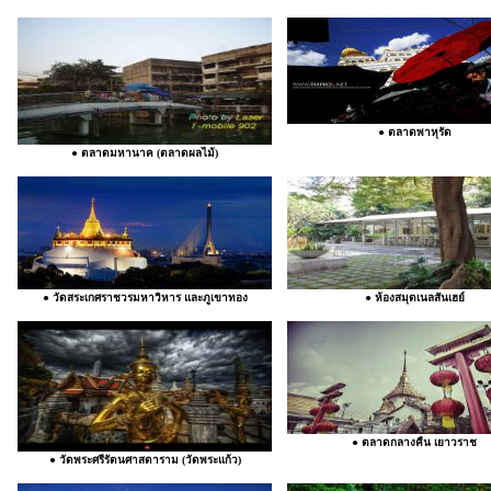
● ตลาดพาหุรัด
● ตลาดมหานาค (ตลาดผลไม้)
● วัดสระเกศราชวรมหาวิหาร และภูเขาทอง
● ห้องสมุดเนลสันเฮย์
● ตลาดกลางคืน เยาวราช
● วัดพระศรีรัตนศาสดาราม (วัดพระแก้ว)