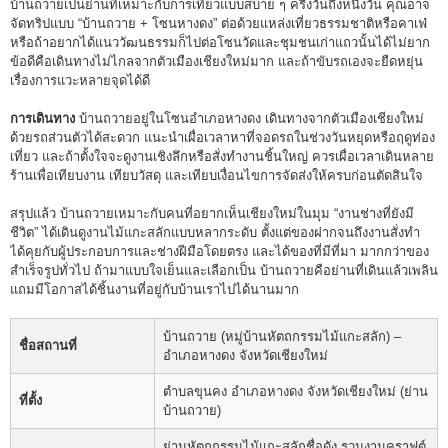
บ้านถวายเป็นย่านที่เหมาะกับการเที่ยวแบบสบาย ๆ ครึ่งวันถึงหนึ่งวัน คุณอาจ
จัดทริปแบบ “บ้านถวาย + โซนหางดง” ต่อด้วยแหล่งเที่ยวธรรมชาติหรือคาเฟ่
หรือถ้าอยากได้แนววัฒนธรรมก็ไปต่อโซนวัดและชุมชนเก่าแถวนั้นได้ไม่ยาก
ข้อดีคือเดินทางไม่ไกลจากตัวเมืองเชียงใหม่มาก และถ้าขับรถเองจะยืดหยุ่น
เรื่องการแวะหลายจุดได้ดี
การเดินทาง
บ้านถวายอยู่ในโซนอำเภอหางดง เดินทางจากตัวเมืองเชียงใหม่
ด้วยรถส่วนตัวได้สะดวก แนะนำเผื่อเวลาหาที่จอดรถในช่วงวันหยุดหรือฤดูท่อง
เที่ยว และถ้าตั้งใจจะดูงานเชิงลึกหรือสั่งทำงานชิ้นใหญ่ ควรเผื่อเวลาเดินหลาย
ร้านเพื่อเทียบงาน เทียบวัสดุ และเทียบเงื่อนไขการจัดส่งให้ครบก่อนตัดสินใจ
สรุปแล้ว บ้านถวายเหมาะกับคนที่อยากเห็นเชียงใหม่ในมุม “งานช่างที่ยังมี
ชีวิต” ได้เดินดูงานไม้แกะสลักแบบหลากระดับ ตั้งแต่ของฝากจนถึงงานสั่งทำ
ได้คุยกับผู้ประกอบการและช่างฝีมือโดยตรง และได้ของที่มีที่มา มากกว่าของ
สำเร็จรูปทั่วไป ถ้ามาแบบใจเย็นและเลือกเป็น บ้านถวายคือย่านที่เดินแล้วเพลิน
แถมมีโอกาสได้ชิ้นงานที่อยู่กับบ้านเราไปได้นานมาก
บ้านถวาย (หมู่บ้านหัตถกรรมไม้แกะสลัก) –
ชื่อสถานที่
อำเภอหางดง จังหวัดเชียงใหม่
ตำบลขุนคง อำเภอหางดง จังหวัดเชียงใหม่ (ย่าน
ที่ตั้ง
บ้านถวาย)
ย่านหัตถกรรมไม้แกะสลักชื่อดัง รวมงานคราฟต์