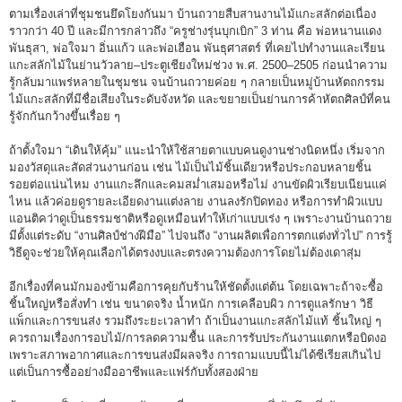
ตามเรื่องเล่าที่ชุมชนยึดโยงกันมา บ้านถวายสืบสานงานไม้แกะสลักต่อเนื่อง
ราวกว่า 40 ปี และมีการกล่าวถึง “ครูช่างรุ่นบุกเบิก” 3 ท่าน คือ พ่อหนานแดง
พันธุสา, พ่อใจมา อิ่นแก้ว และพ่อเฮือน พันธุศาสตร์ ที่เคยไปทำงานและเรียน
แกะสลักไม้ในย่านวัวลาย–ประตูเชียงใหม่ช่วง พ.ศ. 2500–2505 ก่อนนำความ
รู้กลับมาแพร่หลายในชุมชน จนบ้านถวายค่อย ๆ กลายเป็นหมู่บ้านหัตถกรรม
ไม้แกะสลักที่มีชื่อเสียงในระดับจังหวัด และขยายเป็นย่านการค้าหัตถศิลป์ที่คน
รู้จักกันกว้างขึ้นเรื่อย ๆ
ถ้าตั้งใจมา “เดินให้คุ้ม” แนะนำให้ใช้สายตาแบบคนดูงานช่างนิดหนึ่ง เริ่มจาก
มองวัสดุและสัดส่วนงานก่อน เช่น ไม้เป็นไม้ชิ้นเดียวหรือประกอบหลายชิ้น
รอยต่อแน่นไหม งานแกะลึกและคมสม่ำเสมอหรือไม่ งานขัดผิวเรียบเนียนแค่
ไหน แล้วค่อยดูรายละเอียดงานแต่งลาย งานลงรักปิดทอง หรือการทำผิวแบบ
แอนติคว่าดูเป็นธรรมชาติหรือดูเหมือนทำให้เก่าแบบเร่ง ๆ เพราะงานบ้านถวาย
มีตั้งแต่ระดับ “งานศิลป์ช่างฝีมือ” ไปจนถึง “งานผลิตเพื่อการตกแต่งทั่วไป” การรู้
วิธีดูจะช่วยให้คุณเลือกได้ตรงงบและตรงความต้องการโดยไม่ต้องเดาสุ่ม
อีกเรื่องที่คนมักมองข้ามคือการคุยกับร้านให้ชัดตั้งแต่ต้น โดยเฉพาะถ้าจะซื้อ
ชิ้นใหญ่หรือสั่งทำ เช่น ขนาดจริง น้ำหนัก การเคลือบผิว การดูแลรักษา วิธี
แพ็กและการขนส่ง รวมถึงระยะเวลาทำ ถ้าเป็นงานแกะสลักไม้แท้ ชิ้นใหญ่ ๆ
ควรถามเรื่องการอบไม้/การลดความชื้น และการรับประกันงานแตกหรือบิดงอ
เพราะสภาพอากาศและการขนส่งมีผลจริง การถามแบบนี้ไม่ได้ซีเรียสเกินไป
แต่เป็นการซื้ออย่างมืออาชีพและแฟร์กับทั้งสองฝ่าย