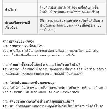
โดยทั่วไปเข้าชมได้ (ค่าใช้จ่ายขึ้นกับการซื้อ
ค่าบริการ
สินค้า/บริการขนส่ง/งานสั่งทำของแต่ละร้าน)
มีกิจกรรมส่งเสริมงานหัตถกรรมในพื้นที่เป็นบาง
ประเพณี/เทศกาลที่
ช่วง (แนะนำติดตามประกาศท้องถิ่น/ผู้ประกอบ
เกี่ยวข้อง
การในย่าน)
คำถามที่พบบ่อย (FAQ)
ถาม: บ้านถวายเด่นเรื่องอะไร?
ตอบ:
เด่นเรื่องงานไม้แกะสลักและหัตถศิลป์หลายประเภทในย่านเดียวกัน
เหมาะทั้งเดินเลือกซื้อของฝากและดูงานช่างแบบจริงจัง
ถาม: ถ้าอยากซื้อของชิ้นใหญ่ ควรถามร้านเรื่องอะไรบ้าง?
ตอบ:
ควรถามเรื่องชนิดไม้ การอบไม้/ลดความชื้น การเคลือบผิว วิธีดูแลรักษา
การแพ็กและการขนส่ง รวมถึงระยะเวลาผลิตถ้าเป็นงานสั่งทำ
ถาม: ไปวันไหนและเวลาไหนเหมาะสุด?
ตอบ:
ไปได้ทุกวัน โดยช่วงสายถึงบ่ายเหมาะกับการเดินดูหลายร้าน แต่ถ้าอยาก
หลีกเลี่ยงคนแน่นให้ไปเช้าหน่อย โดยเฉพาะเสาร์–อาทิตย์
ถาม: เที่ยวบ้านถวายต่อด้วยที่ไหนให้คุ้มแบบวันเดียว?
ตอบ:
แนะนำต่ออุทยานหลวงราชพฤกษ์หรือเชียงใหม่ไนท์ซาฟารี หรือไปแก