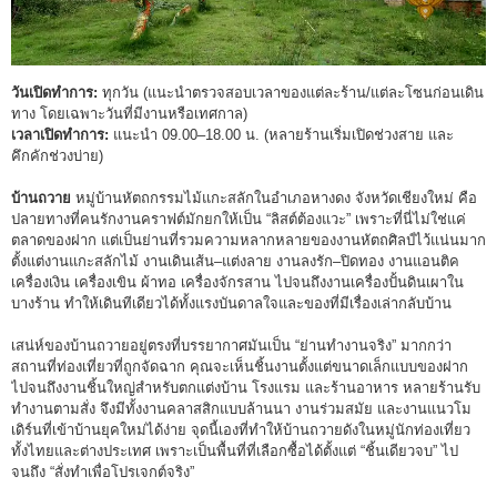
วันเปิดทำการ:
ทุกวัน (แนะนำตรวจสอบเวลาของแต่ละร้าน/แต่ละโซนก่อนเดิน
ทาง โดยเฉพาะวันที่มีงานหรือเทศกาล)
เวลาเปิดทำการ:
แนะนำ 09.00–18.00 น. (หลายร้านเริ่มเปิดช่วงสาย และ
คึกคักช่วงบ่าย)
บ้านถวาย
หมู่บ้านหัตถกรรมไม้แกะสลักในอำเภอหางดง จังหวัดเชียงใหม่ คือ
ปลายทางที่คนรักงานคราฟต์มักยกให้เป็น “ลิสต์ต้องแวะ” เพราะที่นี่ไม่ใช่แค่
ตลาดของฝาก แต่เป็นย่านที่รวมความหลากหลายของงานหัตถศิลป์ไว้แน่นมาก
ตั้งแต่งานแกะสลักไม้ งานเดินเส้น–แต่งลาย งานลงรัก–ปิดทอง งานแอนติค
เครื่องเงิน เครื่องเขิน ผ้าทอ เครื่องจักรสาน ไปจนถึงงานเครื่องปั้นดินเผาใน
บางร้าน ทำให้เดินทีเดียวได้ทั้งแรงบันดาลใจและของที่มีเรื่องเล่ากลับบ้าน
เสน่ห์ของบ้านถวายอยู่ตรงที่บรรยากาศมันเป็น “ย่านทำงานจริง” มากกว่า
สถานที่ท่องเที่ยวที่ถูกจัดฉาก คุณจะเห็นชิ้นงานตั้งแต่ขนาดเล็กแบบของฝาก
ไปจนถึงงานชิ้นใหญ่สำหรับตกแต่งบ้าน โรงแรม และร้านอาหาร หลายร้านรับ
ทำงานตามสั่ง จึงมีทั้งงานคลาสสิกแบบล้านนา งานร่วมสมัย และงานแนวโม
เดิร์นที่เข้าบ้านยุคใหม่ได้ง่าย จุดนี้เองที่ทำให้บ้านถวายดังในหมู่นักท่องเที่ยว
ทั้งไทยและต่างประเทศ เพราะเป็นพื้นที่ที่เลือกซื้อได้ตั้งแต่ “ชิ้นเดียวจบ” ไป
จนถึง “สั่งทำเพื่อโปรเจกต์จริง”