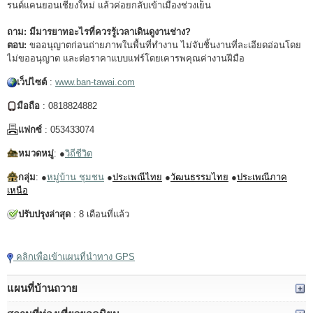
รนด์แคนยอนเชียงใหม่ แล้วค่อยกลับเข้าเมืองช่วงเย็น
ถาม: มีมารยาทอะไรที่ควรรู้เวลาเดินดูงานช่าง?
ตอบ:
ขออนุญาตก่อนถ่ายภาพในพื้นที่ทำงาน ไม่จับชิ้นงานที่ละเอียดอ่อนโดย
ไม่ขออนุญาต และต่อราคาแบบแฟร์โดยเคารพคุณค่างานฝีมือ
เว็ปไซต์
:
www.ban-tawai.com
มือถือ
: 0818824882
แฟกซ์
: 053433074
หมวดหมู่
: ●
วิถีชีวิต
กลุ่ม
: ●
หมู่บ้าน ชุมชน
●
ประเพณีไทย
●
วัฒนธรรมไทย
●
ประเพณีภาค
เหนือ
ปรับปรุงล่าสุด
: 8 เดือนที่แล้ว
แตะเพื่อเล่นวิดีโอ
คลิกเพื่อเข้าแผนที่นำทาง GPS
แผนที่บ้านถวาย