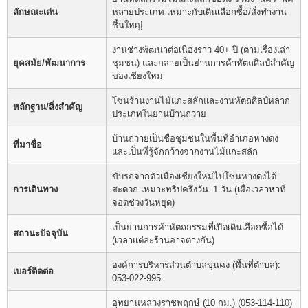
ลักษณะเด่น
หลายประเภท เหมาะกับเดินเลือกซื้อ/สั่งทำงาน
ชิ้นใหญ่
งานช่างพัฒนาต่อเนื่องราว 40+ ปี (ตามเรื่องเล่า
ยุคสมัย/พัฒนาการ
ชุมชน) และกลายเป็นย่านการค้าหัตถศิลป์สำคัญ
ของเชียงใหม่
โซนร้านงานไม้แกะสลักและงานหัตถศิลป์หลาก
หลักฐาน/สิ่งสำคัญ
ประเภทในย่านบ้านถวาย
บ้านถวายเป็นชื่อชุมชนในพื้นที่อำเภอหางดง
ที่มาชื่อ
และเป็นที่รู้จักกว้างจากงานไม้แกะสลัก
ขับรถจากตัวเมืองเชียงใหม่ไปโซนหางดงได้
การเดินทาง
สะดวก เหมาะทริปครึ่งวัน–1 วัน (เผื่อเวลาหาที่
จอดช่วงวันหยุด)
เป็นย่านการค้าหัตถกรรมที่เปิดเดินเลือกซื้อได้
สถานะปัจจุบัน
(เวลาแต่ละร้านอาจต่างกัน)
องค์การบริหารส่วนตำบลขุนคง (พื้นที่ตำบล):
เบอร์ติดต่อ
053-022-995
อุทยานหลวงราชพฤกษ์ (10 กม.) (053-114-110)