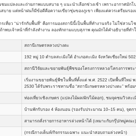
อเดินชมแปลงและถ่ายภาพแบบสบาย ๆ แนะนำเลือกช่วงเช้า เพราะอากาศมักโป
นสบาย แต่หน้าฝนก็มีข้อดีคือความเขียวชุ่มของภูเขา เพียงแต่ควรเตรียมรองเท้าท
ห้การเที่ยว “น่ารักกับพื้นที่” คือการมองสถานีนี้เป็นพื้นที่ทำงานจริง ไม่ใช่
าพบเจ้าหน้าที่กำลังทำงาน ลองทักถามแบบสุภาพ คุณมักได้คำอธิบายที่ทำใ
สถานีเกษตรหลวงปางดะ
192 หมู่ 10 ตำบลสะเมิงใต้ อำเภอสะเมิง จังหวัดเชียงใหม่ 50
สถานีวิจัยและขยายพันธุ์พืชของโครงการหลวง/โครงการพระ
เริ่มงานขยายพันธุ์พืชในพื้นที่ตั้งแต่ พ.ศ. 2522 เปิดพื้นที่ให
2530 ได้รับพระราชทานชื่อ “สถานีเกษตรหลวงปางดะ” พร้อมขย
ท่องเที่ยวเชิงเกษตร (แปลงไม้ผล/ผัก/ไม้ดอก), ชมจุดชมวิวสะเม
บ้านพักรับรอง 4 ห้องนอน (รองรับประมาณ 10–15 คน), จุดกางเ
สามารถสั่งรายการอาหารล่วงหน้าได้ (เหมาะกับกรุ๊ป/หมู่คณะ)
(กรณีกางเต็นท์/กิจกรรมเฉพาะ แนะนำสอบถามล่วงหน้า)