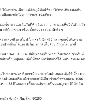
บไม้ผลอย่างเดียว แต่เป็นภูมิทัศน์ที่ช่วยให้การเดินชมเพลิน
เหมือนมาพักใจมากกว่ามา “เร่งเที่ยว”
มของชั้นเขา และในวันที่ฟ้าเปิดจะสามารถมองเห็นวิวได้ไกลถึง
ที่อยากได้ภาพภูเขาซ้อนชั้นแบบธรรมชาติจริง ๆ
นสองสี มะเดื่อ ฝรั่ง และผักอินทรีย์ ฯลฯ จุดแข็งคือความ
ฝากที่กินได้และมีเรื่องเล่ากลับไปด้วย มักถูกใจแนวนี้
าณ 10–15 คน และมีพื้นที่กางเต็นท์ รวมถึงบริการเช่าเต็นท์
รณีมาเป็นหมู่คณะ เพื่อให้สถานีเตรียมการได้เหมาะสมและลด
ม่ไปทางหางดง สังเกตเมื่อเจอแยกไปอำเภอสะเมิงให้เลี้ยวขวา
างอำเภอแม่ริม เมื่อเจอแยกให้เลี้ยวซ้ายเข้าทางหลวง 1096
าว 33 กิโลเมตร (ทั้งสองเส้นทางเป็นถนนภูเขา มีโค้งเป็น
ะเมิง จังหวัดเชียงใหม่ 50250