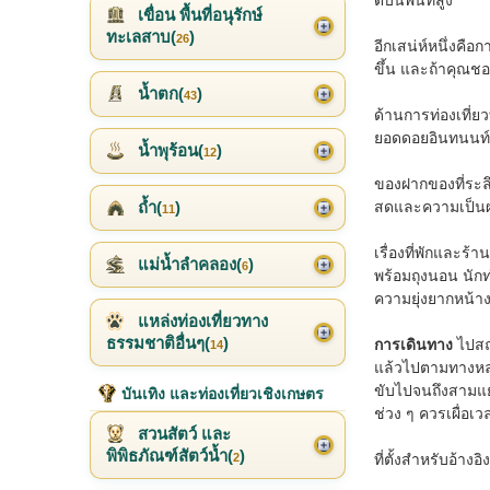
ดีบนพื้นที่สูง
เขื่อน พื้นที่อนุรักษ์
ทะเลสาบ(
)
26
อีกเสน่ห์หนึ่งคือ
ขึ้น และถ้าคุณชอ
น้ำตก(
)
43
ด้านการท่องเที่ย
ยอดดอยอินทนนท์ ช
น้ำพุร้อน(
)
12
ของฝากของที่ระลึ
ถ้ำ(
)
สดและความเป็นผลผ
11
เรื่องที่พักและร
แม่น้ำลำคลอง(
)
6
พร้อมถุงนอน นัก
ความยุ่งยากหน้า
แหล่งท่องเที่ยวทาง
ธรรมชาติอื่นๆ(
)
การเดินทาง
ไปสถา
14
แล้วไปตามทางหลวง
ขับไปจนถึงสามแย
บันเทิง และท่องเที่ยวเชิงเกษตร
ช่วง ๆ ควรเผื่อ
สวนสัตว์ และ
พิพิธภัณฑ์สัตว์น้ำ(
)
2
ที่ตั้งสำหรับอ้า