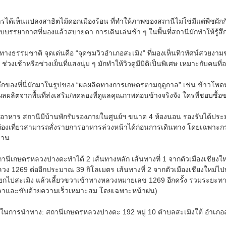
การได้เห็นแปลงสาธิตไม้ดอกเมืองร้อน ที่ทำให้ภาพของสถานีไม่ใช่มีแต่พืชผักกั
บบรรยากาศที่มองแล้วสบายตา การเดินเล่นช้า ๆ ในพื้นที่สถานีมักทำให้รู้สึก
วทางธรรมชาติ จุดเด่นคือ “จุดชมวิวอำเภอสะเมิง” ที่มองเห็นทิวทัศน์สวยงา
่วงเช้าหรือช่วงเย็นที่แสงนุ่ม ๆ มักทำให้วิวดูมีมิติเป็นพิเศษ เหมาะกับคน
กของที่นี่มักมาในรูปของ “ผลผลิตทางการเกษตรตามฤดูกาล” เช่น ข้าวโพดหวา
ลิตจากพื้นที่ส่งเสริม/ทดลองที่ดูแลคุณภาพค่อนข้างจริงจัง ใครที่ชอบซื้อของ
้านอาหาร สถานีมีบ้านพักรับรองภายในศูนย์ฯ ขนาด 4 ห้องนอน รองรับได้ประม
ท่องเที่ยวสามารถสั่งรายการอาหารล่วงหน้าได้ก่อนการเดินทาง โดยเฉพาะก
งาน
นีเกษตรหลวงปางดะทำได้ 2 เส้นทางหลัก เส้นทางที่ 1 จากตัวเมืองเชียงให
 1269 ต่ออีกประมาณ 39 กิโลเมตร เส้นทางที่ 2 จากตัวเมืองเชียงใหม่ไปท
กไปสะเมิง แล้วเลี้ยวขวาเข้าทางหลวงหมายเลข 1269 อีกครั้ง รวมระยะทางร
เวลาและขับด้วยความเร็วเหมาะสม โดยเฉพาะหน้าฝน)
งอิงในการนำทาง: สถานีเกษตรหลวงปางดะ 192 หมู่ 10 ตำบลสะเมิงใต้ อำเภอส