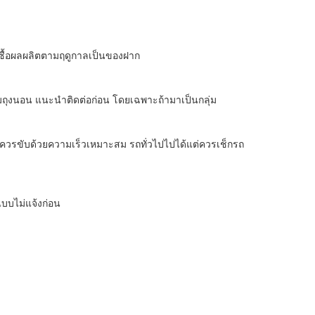
อกซื้อผลผลิตตามฤดูกาลเป็นของฝาก
มถุงนอน แนะนำติดต่อก่อน โดยเฉพาะถ้ามาเป็นกลุ่ม
ง ควรขับด้วยความเร็วเหมาะสม รถทั่วไปไปได้แต่ควรเช็กรถ
บบไม่แจ้งก่อน