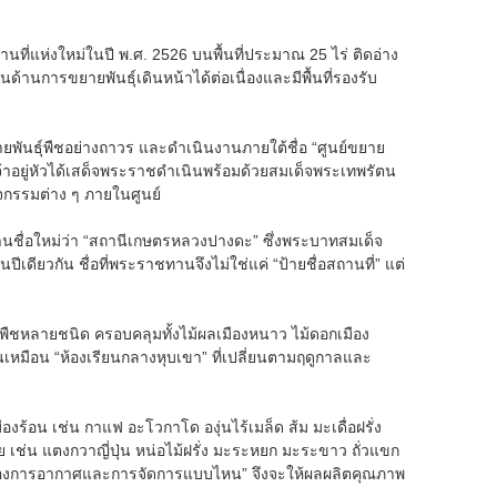
ถานที่แห่งใหม่ในปี พ.ศ. 2526 บนพื้นที่ประมาณ 25 ไร่ ติดอ่าง
้านการขยายพันธุ์เดินหน้าได้ต่อเนื่องและมีพื้นที่รองรับ
ขยายพันธุ์พืชอย่างถาวร และดำเนินงานภายใต้ชื่อ “ศูนย์ขยาย
จ้าอยู่หัวได้เสด็จพระราชดำเนินพร้อมด้วยสมเด็จพระเทพรัตน
จกรรมต่าง ๆ ภายในศูนย์
นชื่อใหม่ว่า “สถานีเกษตรหลวงปางดะ” ซึ่งพระบาทสมเด็จ
ีเดียวกัน ชื่อที่พระราชทานจึงไม่ใช่แค่ “ป้ายชื่อสถานที่” แต่
พืชหลายชนิด ครอบคลุมทั้งไม้ผลเมืองหนาว ไม้ดอกเมือง
็นเหมือน “ห้องเรียนกลางหุบเขา” ที่เปลี่ยนตามฤดูกาลและ
ร้อน เช่น กาแฟ อะโวกาโด องุ่นไร้เมล็ด ส้ม มะเดื่อฝรั่ง
เช่น แตงกวาญี่ปุ่น หน่อไม้ฝรั่ง มะระหยก มะระขาว ถั่วแขก
“ต้องการอากาศและการจัดการแบบไหน” จึงจะให้ผลผลิตคุณภาพ