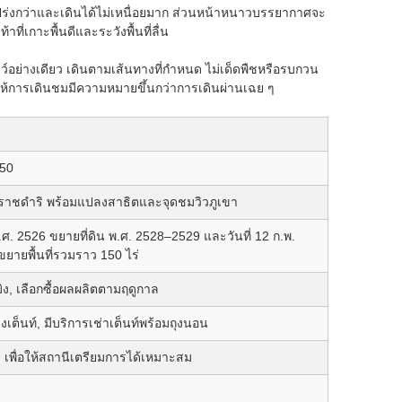
ร่งกว่าและเดินได้ไม่เหนื่อยมาก ส่วนหน้าหนาวบรรยากาศจะ
ี่เกาะพื้นดีและระวังพื้นที่ลื่น
สวนโชว์อย่างเดียว เดินตามเส้นทางที่กำหนด ไม่เด็ดพืชหรือรบกวน
ห้การเดินชมมีความหมายขึ้นกว่าการเดินผ่านเฉย ๆ
250
ราชดำริ พร้อมแปลงสาธิตและจุดชมวิวภูเขา
ม่ พ.ศ. 2526 ขยายที่ดิน พ.ศ. 2528–2529 และวันที่ 12 ก.พ.
ายพื้นที่รวมราว 150 ไร่
ิง, เลือกซื้อผลผลิตตามฤดูกาล
ต็นท์, มีบริการเช่าเต็นท์พร้อมถุงนอน
 เพื่อให้สถานีเตรียมการได้เหมาะสม