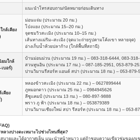
แนะนำโทรสอบถาม/นัดหมายก่อนเดินทาง
ม่อนแจ่ม (ประมาณ 20 กม.)
โป่งแยง (ประมาณ 15–20 กม.)
วใกล้เคียง
จุดชมวิวสะเมิง (ประมาณ 10–15 กม.)
)
เส้นทางแม่ริม–สะเมิง (จุดแวะถ่ายรูปตามโค้งเขา หลายจุด)
อ่างเก็บน้ำห้วยปลาก้าง (ใกล้พื้นที่สถานี)
บ้านม่อนม่วน (ประมาณ 19 กม.) – 083-318-6444, 083-318
ิยมใกล้
สวนทูนอิน (ประมาณ 17 กม.) – 087-185-2951, 053-879-25
–เบอร์)
ปานวิมานรีสอร์ท แอนด์ สปา (ประมาณ 18 กม.) – 053-879-
หลองข้าวสะเมิง (ประมาณ 22 กม.) – 0627899444
ภูหมอกดาว (ประมาณ 25 กม.) – 0984945626
้เคียง
ลีซูแคมป์ (ประมาณ 13 กม.) – 080-897-9888
)
พราว ภู ฟ้า (ประมาณ 18 กม.) – 053879389
ปานวิมานเชียงใหม่ สปา รีสอร์ท (ประมาณ 18 กม.) – 053-8
(FAQ)
รหลวงปางดะเหมาะไปช่วงไหนที่สุด?
สบายและได้อากาศเย็น แนะนำหน้าหนาว แต่ถ้าชอบความเขียวชุ่มของภูเขา 