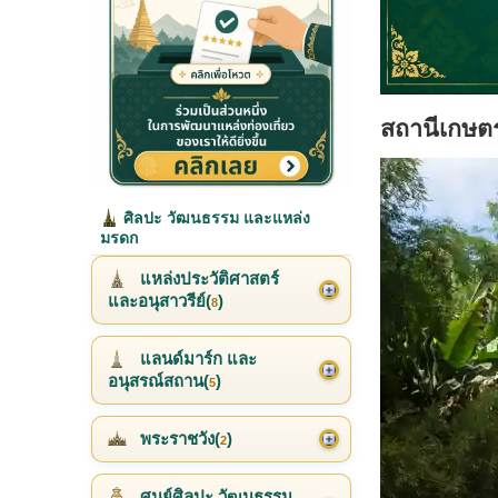
สถานีเกษ
ศิลปะ วัฒนธรรม และแหล่ง
มรดก
แหล่งประวัติศาสตร์
และอนุสาวรีย์(
)
8
แลนด์มาร์ก และ
อนุสรณ์สถาน(
)
5
พระราชวัง(
)
2
ศูนย์ศิลปะ วัฒนธรรม