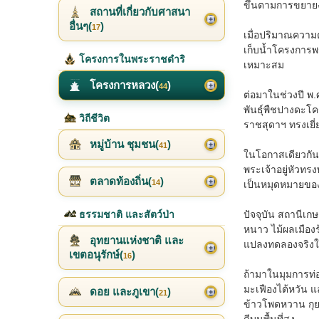
ขึ้นตามการขยายง
สถานที่เกี่ยวกับศาสนา
อื่นๆ(
)
17
เมื่อปริมาณความต้
เก็บน้ำโครงการพร
โครงการในพระราชดำริ
เหมาะสม
โครงการหลวง(
)
44
ต่อมาในช่วงปี พ.ศ
พันธุ์พืชปางดะโค
วิถีชีวิต
ราชสุดาฯ ทรงเยี
หมู่บ้าน ชุมชน(
)
41
ในโอกาสเดียวกัน
พระเจ้าอยู่หัวทรง
ตลาดท้องถิ่น(
)
14
เป็นหมุดหมายของภา
ธรรมชาติ และสัตว์ป่า
ปัจจุบัน สถานีเ
หนาว ไม้ผลเมืองร
อุทยานแห่งชาติ และ
แปลงทดลองจริงในพ
เขตอนุรักษ์(
)
16
ถ้ามาในมุมการท่อ
มะเฟืองไต้หวัน แ
ดอย และภูเขา(
)
21
ข้าวโพดหวาน กุย