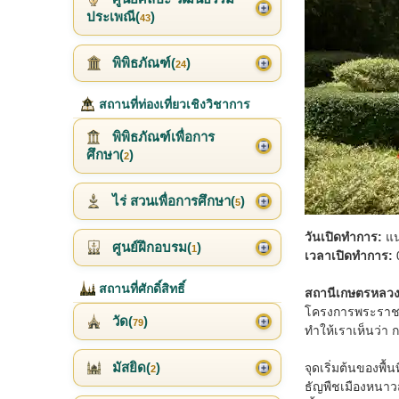
ประเพณี(
)
43
พิพิธภัณฑ์(
)
24
สถานที่ท่องเที่ยวเชิงวิชาการ
พิพิธภัณฑ์เพื่อการ
ศึกษา(
)
2
ไร่ สวนเพื่อการศึกษา(
)
5
วันเปิดทำการ:
แน
ศูนย์ฝึกอบรม(
)
1
เวลาเปิดทำการ:
0
สถานที่ศักดิ์สิทธิ์
สถานีเกษตรหลว
โครงการพระราชดำร
วัด(
)
79
ทำให้เราเห็นว่า 
มัสยิด(
)
จุดเริ่มต้นของพื้
2
ธัญพืชเมืองหนาวส