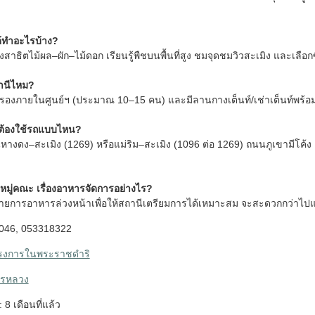
้ทำอะไรบ้าง?
าธิตไม้ผล–ผัก–ไม้ดอก เรียนรู้พืชบนพื้นที่สูง ชมจุดชมวิวสะเมิง และเลื
ถานีไหม?
บรองภายในศูนย์ฯ (ประมาณ 10–15 คน) และมีลานกางเต็นท์/เช่าเต็นท์พร้อ
ต้องใช้รถแบบไหน?
้นหางดง–สะเมิง (1269) หรือแม่ริม–สะเมิง (1096 ต่อ 1269) ถนนภูเขามีโค้
หมู่คณะ เรื่องอาหารจัดการอย่างไร?
ายการอาหารล่วงหน้าเพื่อให้สถานีเตรียมการได้เหมาะสม จะสะดวกกว่าไปแ
046, 053318322
รงการในพระราชดำริ
ารหลวง
: 8 เดือนที่แล้ว