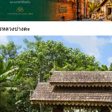
ตรหลวงปางดะ