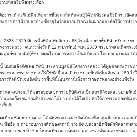
านส่งเสริมพืชทางเลือก
องการด้านพันธุ์พืชเพิ่มมากขึ้นจนผลิตต้นพันธุ์ได้ไม่เพียงพอ จึงมีการเปิดส
ะราชดำริห้วยปลาก้าง ซึ่งอยู่ไม่ไกลจากบริเวณเดิมมากนัก เพื่อให้การทำงานด
. 2528–2529 มีการซื้อที่ดินเพิ่มอีกราว 65 ไร่ เพื่อขยายพื้นที่สำหรับการ
รงการหลวง” จนกระทั่งวันที่ 12 กุมภาพันธ์ พ.ศ. 2530 พระบาทสมเด็จพระเ
่ยมศูนย์ขยายพันธุ์พืชปางดะโครงการหลวงเป็นครั้งแรก โดยทอดพระเนตรกิ
นี้ หม่อมเจ้าภีศเดช รัชนี ประธานมูลนิธิโครงการหลวง ได้ทูลขอพระราชทา
พระกรุณาพระราชทานให้ใช้ชื่อนี้ และมีการขยายพื้นที่เพิ่มเติมรวม 150 ไร่ในป
รกิจที่ชัดเจนยิ่งขึ้น ว่าพื้นที่นี้เป็นสถานีเพื่อการเกษตรหลวงอย่างแท้จริง
กษตรหลวงปางดะได้ขยายขอบเขตการปฏิบัติงานเป็นสถานีวิจัยและขยายพันธุ์
้อนและกึ่งร้อน รวมถึงถั่วแขก ไม้ป่า และไม้โตเร็ว ทำให้ภาพรวมของที่นี่เป
ื้นที่
งเที่ยวเชิงเกษตร คุณจะได้เดินชมแปลงสาธิตไม้ผลทั้งกลุ่มเมืองหนาวและเมือง
ละพืชอื่น ๆ ตามรอบการผลิตของสถานี รวมถึงแปลงสาธิตพืชผักที่หลากหลาย 
ช่ายขาว ฯลฯ ซึ่งช่วยให้คนเที่ยวมองเห็นความต่างของพืชแต่ละชนิดว่า 