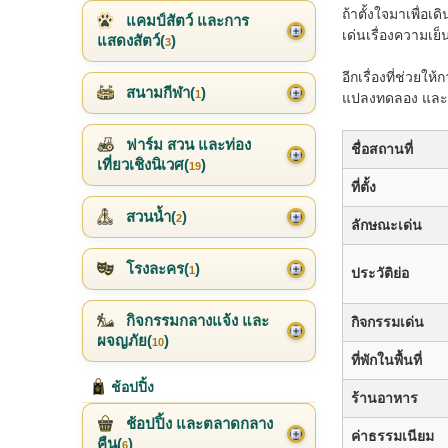
ถ้าตั้งใจมาเพื่
แคมป์สัตว์ และการ
เด่นเรื่องความเย็
แสดงสัตว์(
)
3
อีกเรื่องที่ช่วยใ
สนามกีฬา(
)
1
แปลงทดลอง และถ้
ฟาร์ม สวน และท่อง
ชื่อสถานที่
เที่ยวเชิงนิเวศ(
)
19
ที่ตั้ง
สวนน้ำ(
)
2
ลักษณะเด่น
โรงละคร(
)
1
ประวัติย่อ
กิจกรรมกลางแจ้ง และ
กิจกรรมเด่น
ผจญภัย(
)
10
ที่พักในพื้นที่
ช้อปปิ้ง
ร้านอาหาร
ช้อปปิ้ง และตลาดกลาง
ค่าธรรมเนียม
คืน(
)
6