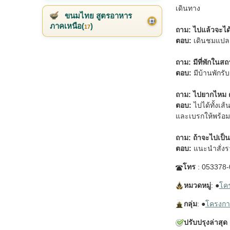
เดินทาง
ขนมไทย สูตรอาหาร
ภาคเหนือ(
)
17
ถาม: ไปแล้วจะได
ตอบ:
เดินชมแปลงส
ถาม: มีที่พักในส
ตอบ:
มีบ้านพักรั
ถาม: ไปยากไหม 
ตอบ:
ไปได้ทั้งเส
และเบรกให้พร้อม
ถาม: ถ้าจะไปเป็น
ตอบ:
แนะนำสั่งร
โทร
: 053378-
หมวดหมู่
: ●
โค
กลุ่ม
: ●
โครงก
ปรับปรุงล่าสุด