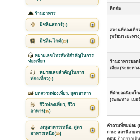
ติดต่อ
ร้านอาหาร
มิชลินสตาร์(
)
1
สถานที่ท่องเที่ย
(พร้อมระยะทาง
มิชลิน ไกด์(
)
23
หมายเลขโทรศัพท์สำคัญในการ
ท่องเที่ยว
ร้านอาหารยอดน
เคียง (ระยะทาง
หมายเลขสำคัญในการ
ท่องเที่ยว(
)
1
ที่พักยอดนิยมใกล
บทความท่องเที่ยว, สูตรอาหาร
(ระยะทาง–เบอร์
รีวิวท่องเที่ยว, รีวิว
อาหาร(
)
15
คำถามที่พบบ่อย 
เมนูอาหารเหนือ, สูตร
ถาม: สถานีเกษต
อาหารเหนือ(
)
30
ตอบ:
ถ้าอยากเดิน