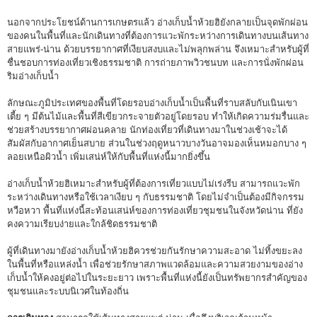
นอกจากประโยชน์ด้านการเกษตรแล้ว อ่างเก็บน้ำห้วยฮิยังกลายเป็นจุดพักผ่อน
ของคนในพื้นที่และนักเดินทางที่ต้องการแวะพักระหว่างการเดินทางบนเส้นทาง
สายแพร่-น่าน ด้วยบรรยากาศที่เงียบสงบและไม่พลุกพล่าน จึงเหมาะสำหรับผู้ที่
ชื่นชอบการท่องเที่ยวเชิงธรรมชาติ การถ่ายภาพวิวชนบท และการนั่งพักผ่อน
ริมอ่างเก็บน้ำ
ลักษณะภูมิประเทศของพื้นที่โดยรอบอ่างเก็บน้ำเป็นพื้นที่ราบสลับกับเนินเขา
เตี้ย ๆ มีต้นไม้และพื้นที่สีเขียวกระจายตัวอยู่โดยรอบ ทำให้เกิดความร่มรื่นและ
ช่วยสร้างบรรยากาศผ่อนคลาย นักท่องเที่ยวที่เดินทางมาในช่วงเช้าจะได้
สัมผัสกับอากาศเย็นสบาย ส่วนในช่วงฤดูหนาวบางวันอาจมองเห็นหมอกบาง ๆ
ลอยเหนือผิวน้ำ เพิ่มเสน่ห์ให้กับพื้นที่แห่งนี้มากยิ่งขึ้น
อ่างเก็บน้ำห้วยฮิเหมาะสำหรับผู้ที่ต้องการเที่ยวแบบไม่เร่งรีบ สามารถแวะพัก
ระหว่างเดินทางหรือใช้เวลาเงียบ ๆ กับธรรมชาติ โดยไม่จำเป็นต้องมีกิจกรรม
หวือหวา พื้นที่แห่งนี้สะท้อนเสน่ห์ของการท่องเที่ยวชุมชนในจังหวัดน่าน ที่ยัง
คงความเรียบง่ายและใกล้ชิดธรรมชาติ
ผู้ที่เดินทางมายังอ่างเก็บน้ำห้วยฮิควรช่วยกันรักษาความสะอาด ไม่ทิ้งขยะลง
ในพื้นที่หรือแหล่งน้ำ เพื่อช่วยรักษาสภาพแวดล้อมและความสวยงามของอ่าง
เก็บน้ำให้คงอยู่ต่อไปในระยะยาว เพราะพื้นที่แห่งนี้ยังเป็นทรัพยากรสำคัญของ
ชุมชนและระบบนิเวศในท้องถิ่น