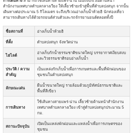
การเดินทาง
สามารถใช้เส้นทางสายแพร่-น่าน เมื่อถึงบริเวณด้านหน้า
สำนักงานเทศบาลตำบลกลางเวียง ให้เลี้ยวซ้ายเข้าสู่พื้นที่ตำบลปงสนุก จากนั้น
เดินทางต่อประมาณ 5 กิโลเมตร จะถึงบริเวณอ่างเก็บน้ำห้วยฮิ นักท่องเที่ยว
สามารถเดินทางได้ด้วยรถยนต์ส่วนตัวและรถจักรยานยนต์ตลอดทั้งปี
ชื่อสถานที่
อ่างเก็บน้ำห้วยฮิ
ที่ตั้ง
ตำบลปงสนุก จังหวัดน่าน
อ่างเก็บกักน้ำธรรมชาติขนาดใหญ่ บรรยากาศเงียบสงบ
ไฮไลต์
และวิวธรรมชาติรอบอ่างเก็บน้ำ
ประวัติ / ความ
เป็นแหล่งกักเก็บน้ำเพื่อการเกษตรและพื้นที่พักผ่อนของ
สำคัญ
ชุมชนในตำบลปงสนุก
ผืนน้ำขนาดใหญ่ รายล้อมด้วยภูมิทัศน์ธรรมชาติและ
ลักษณะเด่น
พื้นที่สีเขียว
ใช้เส้นทางสายแพร่-น่าน เลี้ยวซ้ายด้านหน้าสำนักงาน
การเดินทาง
เทศบาลตำบลกลางเวียง เข้าสู่ตำบลปงสนุกประมาณ 5
กม.
เปิดเป็นแหล่งพักผ่อนและแหล่งน้ำเพื่อการเกษตรของ
สถานะปัจจุบัน
ชุมชน