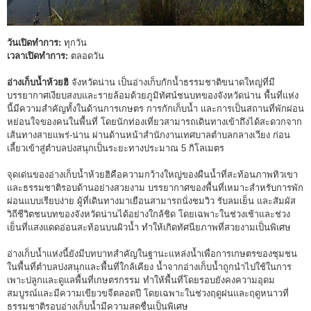
วันเปิดทำการ:
ทุกวัน
เวลาเปิดทำการ:
ตลอดวัน
อ่างเก็บน้ำห้วยฮิ
จังหวัดน่าน เป็นอ่างเก็บกักน้ำธรรมชาติขนาดใหญ่ที่มี
บรรยากาศเงียบสงบและรายล้อมด้วยภูมิทัศน์ชนบทของจังหวัดน่าน พื้นที่แห่ง
นี้มีความสำคัญทั้งในด้านการเกษตร การกักเก็บน้ำ และการเป็นสถานที่พักผ่อน
หย่อนใจของคนในพื้นที่ โดยนักท่องเที่ยวสามารถเดินทางเข้าถึงได้สะดวกจาก
เส้นทางสายแพร่-น่าน ผ่านด้านหน้าสำนักงานเทศบาลตำบลกลางเวียง ก่อน
เลี้ยวเข้าสู่ตำบลปงสนุกเป็นระยะทางประมาณ 5 กิโลเมตร
จุดเด่นของอ่างเก็บน้ำห้วยฮิคือความกว้างใหญ่ของผืนน้ำที่สะท้อนภาพทิวเขา
และธรรมชาติรอบด้านอย่างสวยงาม บรรยากาศของพื้นที่เหมาะสำหรับการพัก
ผ่อนแบบเรียบง่าย ผู้ที่เดินทางมาเยือนสามารถนั่งชมวิว รับลมเย็น และสัมผัส
วิถีชีวิตชนบทของจังหวัดน่านได้อย่างใกล้ชิด โดยเฉพาะในช่วงเช้าและช่วง
เย็นที่แสงแดดอ่อนสะท้อนบนผิวน้ำ ทำให้เกิดทัศนียภาพที่สวยงามเป็นพิเศษ
อ่างเก็บน้ำแห่งนี้ยังมีบทบาทสำคัญในฐานะแหล่งน้ำเพื่อการเกษตรของชุมชน
ในพื้นที่ตำบลปงสนุกและพื้นที่ใกล้เคียง น้ำจากอ่างเก็บน้ำถูกนำไปใช้ในการ
เพาะปลูกและดูแลพื้นที่เกษตรกรรม ทำให้พื้นที่โดยรอบยังคงความอุดม
สมบูรณ์และมีความเขียวขจีตลอดปี โดยเฉพาะในช่วงฤดูฝนและฤดูหนาวที่
ธรรมชาติรอบอ่างเก็บน้ำมีความสดชื่นเป็นพิเศษ