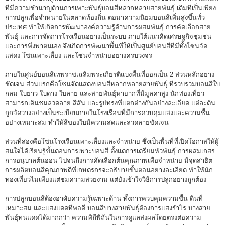
ที่มีความชำนาญด้านการเพาะพันธุ์บอนสีหลากหลายสายพันธุ์ เดิมทีเป็นเพียง
การปลูกเพื่อจำหน่ายในตลาดท้องถิ่น ต่อมาความนิยมบอนสีเพิ่มสูงขึ้นทั่ว
ประเทศ ทำให้เกิดการพัฒนาองค์ความรู้ด้านการผสมพันธุ์ การคัดเลือกสาย
พันธุ์ และการจัดการโรงเรือนอย่างเป็นระบบ ภายใต้แนวคิดเศรษฐกิจชุมชน
และการพึ่งพาตนเอง จึงเกิดการพัฒนาพื้นที่ให้เป็นศูนย์บอนสีที่มีทั้งโซนจัด
แสดง โซนเพาะเลี้ยง และโซนจำหน่ายอย่างครบวงจร
ภายในศูนย์บอนสีเทพราชเฉลิมพระเกียรติแบ่งพื้นที่ออกเป็น 2 ส่วนหลักอย่าง
ชัดเจน ส่วนแรกคือโซนจัดแสดงบอนสีหลากหลายสายพันธุ์ ที่รวบรวมบอนสีใบ
กลม ใบยาว ใบด่าง ใบลาย และสายพันธุ์หายากที่มีมูลค่าสูง นักท่องเที่ยว
สามารถเดินชมลวดลาย สีสัน และรูปทรงที่แตกต่างกันอย่างละเอียด แต่ละต้น
ถูกจัดวางอย่างเป็นระเบียบภายในโรงเรือนที่มีการควบคุมแสงและความชื้น
อย่างเหมาะสม ทำให้สีของใบมีความสดและลวดลายชัดเจน
ส่วนที่สองคือโซนโรงเรือนเพาะเลี้ยงและจำหน่าย ซึ่งเป็นพื้นที่ที่เปิดโอกาสให้ผู้
สนใจได้เรียนรู้ขั้นตอนการเพาะบอนสี ตั้งแต่การเตรียมหัวพันธุ์ การผสมเกสร
การอนุบาลต้นอ่อน ไปจนถึงการคัดเลือกต้นคุณภาพเพื่อจำหน่าย มีจุดสาธิต
การผลิตบอนสีคุณภาพดีที่เกษตรกรจะอธิบายขั้นตอนอย่างละเอียด ทำให้นัก
ท่องเที่ยวไม่เพียงแต่ชมความสวยงาม แต่ยังเข้าใจวิธีการปลูกอย่างถูกต้อง
การปลูกบอนสีต้องอาศัยความรู้เฉพาะด้าน ทั้งการควบคุมความชื้น ดินที่
เหมาะสม และแสงแดดที่พอดี บอนสีบางสายพันธุ์ต้องการแสงรำไร บางสาย
พันธุ์ทนแดดได้มากกว่า ความพิถีพิถันในการดูแลส่งผลโดยตรงต่อความ