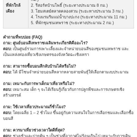
ที่พักใกล้
2. รีสอร์ทบ้านโพธิ์ (ระยะทางประมาณ 8 กม.)
เคียง
3. โฮมสเตย์ตลาดคลองสวน (ระยะทางประมาณ 3 กม.)
4. โรงแรมริมแม่น้ำบางปะกง (ระยะทางประมาณ 11 กม.)
5. ที่พักชุมชนเทพราช (ระยะทางประมาณ 2 กม.)
คำถามที่พบบ่อย (FAQ)
ถาม: ศูนย์บอนสีเทพราชเฉลิมพระเกียรติคืออะไร?
ตอบ:
เป็นศูนย์รวมการเพาะเลี้ยงและจำหน่ายบอนสีของชุมชนเทพราช และ
เป็นแหล่งท่องเที่ยวเชิงเกษตรของจังหวัดฉะเชิงเทรา
ถาม: สามารถซื้อบอนสีกลับบ้านได้หรือไม่?
ตอบ:
ได้ มีโซนจำหน่ายบอนสีหลากหลายสายพันธุ์ให้เลือกตามงบประมาณ
ถาม: เหมาะกับการพาเด็กมาเที่ยวหรือไม่?
ตอบ:
เหมาะสม เด็ก ๆ จะได้เรียนรู้เกี่ยวกับการปลูกพืชและการเกษตรเชิง
สร้างสรรค์
ถาม: ใช้เวลาเที่ยวประมาณกี่ชั่วโมง?
ตอบ:
โดยเฉลี่ย 1 – 2 ชั่วโมง ขึ้นอยู่กับความสนใจในการเลือกชมและเลือกซื้อ
บอนสี
ถาม: ควรมาเที่ยวช่วงเวลาใดดีที่สุด?
ตอบ:
ช่วงเช้าและบ่ายต้น ๆ เป็นช่วงที่อากาศไม่ร้อนเกินไป เหมาะกับการเดิน