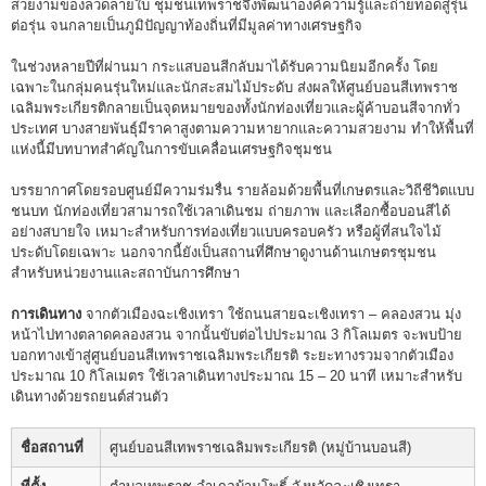
สวยงามของลวดลายใบ ชุมชนเทพราชจึงพัฒนาองค์ความรู้และถ่ายทอดสู่รุ่น
ต่อรุ่น จนกลายเป็นภูมิปัญญาท้องถิ่นที่มีมูลค่าทางเศรษฐกิจ
ในช่วงหลายปีที่ผ่านมา กระแสบอนสีกลับมาได้รับความนิยมอีกครั้ง โดย
เฉพาะในกลุ่มคนรุ่นใหม่และนักสะสมไม้ประดับ ส่งผลให้ศูนย์บอนสีเทพราช
เฉลิมพระเกียรติกลายเป็นจุดหมายของทั้งนักท่องเที่ยวและผู้ค้าบอนสีจากทั่ว
ประเทศ บางสายพันธุ์มีราคาสูงตามความหายากและความสวยงาม ทำให้พื้นที่
แห่งนี้มีบทบาทสำคัญในการขับเคลื่อนเศรษฐกิจชุมชน
บรรยากาศโดยรอบศูนย์มีความร่มรื่น รายล้อมด้วยพื้นที่เกษตรและวิถีชีวิตแบบ
ชนบท นักท่องเที่ยวสามารถใช้เวลาเดินชม ถ่ายภาพ และเลือกซื้อบอนสีได้
อย่างสบายใจ เหมาะสำหรับการท่องเที่ยวแบบครอบครัว หรือผู้ที่สนใจไม้
ประดับโดยเฉพาะ นอกจากนี้ยังเป็นสถานที่ศึกษาดูงานด้านเกษตรชุมชน
สำหรับหน่วยงานและสถาบันการศึกษา
การเดินทาง
จากตัวเมืองฉะเชิงเทรา ใช้ถนนสายฉะเชิงเทรา – คลองสวน มุ่ง
หน้าไปทางตลาดคลองสวน จากนั้นขับต่อไปประมาณ 3 กิโลเมตร จะพบป้าย
บอกทางเข้าสู่ศูนย์บอนสีเทพราชเฉลิมพระเกียรติ ระยะทางรวมจากตัวเมือง
ประมาณ 10 กิโลเมตร ใช้เวลาเดินทางประมาณ 15 – 20 นาที เหมาะสำหรับ
เดินทางด้วยรถยนต์ส่วนตัว
ชื่อสถานที่
ศูนย์บอนสีเทพราชเฉลิมพระเกียรติ (หมู่บ้านบอนสี)