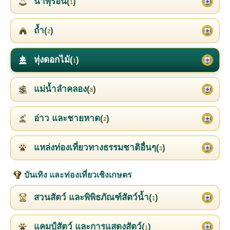
น้ำพุร้อน(
)
1
ถ้ำ(
)
2
ทุ่งดอกไม้(
)
1
แม่น้ำลำคลอง(
)
8
อ่าว และชายหาด(
)
2
แหล่งท่องเที่ยวทางธรรมชาติอื่นๆ(
)
3
บันเทิง และท่องเที่ยวเชิงเกษตร
สวนสัตว์ และพิพิธภัณฑ์สัตว์น้ำ(
)
1
แคมป์สัตว์ และการแสดงสัตว์(
)
1