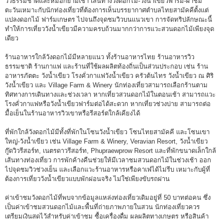
วิวธรรมชาติและหมอกยามเช้า เส้นทางวังดอกไม้-วังน้ำเขียวฟาร์ม-ผาชม
ตะวันเหมาะกับนักท่องเที่ยวที่ต้องการเห็นบรรยากาศตำบลไทยสามัคคีตั้งแต่
แปลงดอกไม้ ฟาร์มเกษตร ไปจนถึงจุดชมวิวบนแนวเขา การจัดทริปลักษณะนี้
ทำให้การเที่ยววังน้ำเขียวมีความครบถ้วนมากกว่าการแวะสวนดอกไม้เพียงจุด
เดียว
ร้านอาหารใกล้วังดอกไม้มีหลายแนว ทั้งร้านอาหารไทย ร้านอาหารวิว
ธรรมชาติ ร้านกาแฟ และร้านที่ใช้ผลผลิตท้องถิ่นเป็นส่วนประกอบ เช่น ร้าน
อาหารภัตตะ วังน้ำเขียว โรงคั่วกาแฟวังน้ำเขียว ครัวต้นไทร วังน้ำเขียว ณ ศิริ
วังน้ำเขียว และ Village Farm & Winery นักท่องเที่ยวสามารถเลือกร้านตาม
ทิศทางการเดินทางและช่วงเวลา หากเที่ยวสวนดอกไม้ในตอนเช้า สามารถแวะ
โรงคั่วกาแฟหรือวังน้ำเขียวฟาร์มต่อได้สะดวก หากเที่ยวช่วงบ่าย สามารถต่อ
มื้อเย็นในร้านอาหารวิวเขาหรือรีสอร์ตใกล้เคียงได้
ที่พักใกล้วังดอกไม้มีทั้งที่พักในโซนวังน้ำเขียว โซนไทยสามัคคี และโซนเขา
ใหญ่-วังน้ำเขียว เช่น Village Farm & Winery, Veravian Resort, วังน้ำเขียว
กู๊ดวิวรีสอร์ท, เนตรดาวรีสอร์ท, Phupraewprow Resort และที่พักขนาดเล็กใกล้
เส้นทางท่องเที่ยว การพักค้างคืนช่วยให้มีเวลาชมสวนดอกไม้ในช่วงเช้า ออก
ไปจุดชมวิวช่วงเย็น และเลือกแวะร้านอาหารหรือคาเฟ่ได้ไม่รีบ เหมาะกับผู้ที่
ต้องการเที่ยววังน้ำเขียวแบบพักผ่อนจริง ไม่ใช่เพียงขับรถผ่าน
ค่าเข้าชมวังดอกไม้ที่พบจากข้อมูลแหล่งท่องเที่ยวเดิมอยู่ที่ 50 บาทต่อคน ซึ่ง
เป็นค่าเข้าชมสวนดอกไม้และพื้นที่ถ่ายภาพภายในสวน นักท่องเที่ยวควร
เตรียมเงินสดไว้สำหรับค่าเข้าชม ซื้อเครื่องดื่ม ผลผลิตทางเกษตร หรือสินค้า