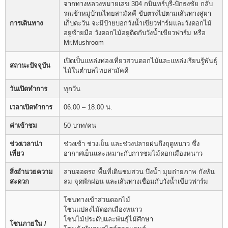
จากทางหลวงหมายเลข 304 กบินทร์บุรี-ปักธงชัย กลับ
รถเข้าหมู่บ้านไทยสามัคคี ขับตรงไปตามเส้นทางสู่ผา
การเดินทาง
เก็บตะวัน จะมีป้ายบอกวังน้ำเขียวฟาร์มและวังดอกไม้
อยู่ซ้ายมือ วังดอกไม้อยู่ติดกับวังน้ำเขียวฟาร์ม หรือ
Mr.Mushroom
เปิดเป็นแหล่งท่องเที่ยวสวนดอกไม้และแหล่งเรียนรู้พันธุ์
สถานะปัจจุบัน
ไม้ในตำบลไทยสามัคคี
วันเปิดทำการ
ทุกวัน
เวลาเปิดทำการ
06.00 – 18.00 น.
ค่าเข้าชม
50 บาท/คน
ช่วงเวลาน่า
ช่วงเช้า ช่วงเย็น และช่วงปลายฝนถึงฤดูหนาว ซึ่ง
เที่ยว
อากาศเย็นและเหมาะกับการชมไม้ดอกเมืองหนาว
สิ่งอำนวยความ
ลานจอดรถ พื้นที่เดินชมสวน บึงน้ำ มุมถ่ายภาพ กังหัน
สะดวก
ลม จุดพักผ่อน และเส้นทางเชื่อมกับวังน้ำเขียวฟาร์ม
โซนทางเข้าสวนดอกไม้
โซนแปลงไม้ดอกเมืองหนาว
โซนไม้ประดับและพันธุ์ไม้ศึกษา
โซนภายใน /