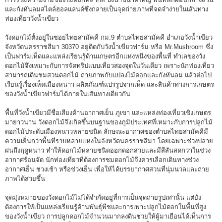
และกังหันลมสไตล์ฮอลแลนด์ซึ่งกลายเป็นจุดถ่ายภาพที่จดจำง่ายในเส้นทาง
ท่องเที่ยววังน้ำเขียว
วังดอกไม้ตั้งอยู่ในซอยไทยสามัคคี กม.9 ตำบลไทยสามัคคี อำเภอวังน้ำเขียว
จังหวัดนครราชสีมา 30370 อยู่ติดกับวังน้ำเขียวฟาร์ม หรือ Mr.Mushroom ซึ่ง
เป็นฟาร์มเห็ดและแหล่งเรียนรู้ด้านเกษตรอีกแห่งหนึ่งของพื้นที่ ทำเลของวัง
ดอกไม้จึงเหมาะกับการจัดทริปแบบเที่ยวสองจุดในวันเดียว เพราะนักท่องเที่ยว
สามารถเดินชมสวนดอกไม้ ถ่ายภาพกับแปลงไม้ดอกและกังหันลม แล้วต่อไป
เรียนรู้เรื่องเห็ดเมืองหนาว ผลิตภัณฑ์แปรรูปจากเห็ด และสินค้าทางการเกษตร
ของวังน้ำเขียวฟาร์มได้ภายในเส้นทางเดียวกัน
พื้นที่วังน้ำเขียวมีชื่อเสียงด้านอากาศเย็น ภูเขา และแหล่งท่องเที่ยวเชิงเกษตร
มายาวนาน วังดอกไม้จึงเกิดขึ้นบนฐานของภูมิประเทศที่เหมาะกับการปลูกไม้
ดอกไม้ประดับเมืองหนาวหลายชนิด ลักษณะอากาศของตำบลไทยสามัคคีมี
ความเย็นกว่าพื้นที่ราบหลายแห่งในจังหวัดนครราชสีมา โดยเฉพาะช่วงปลาย
ฝนถึงฤดูหนาว ทำให้ดอกไม้หลายชนิดออกดอกสวยและมีสีสันสดกว่าในช่วง
อากาศร้อนจัด นักท่องเที่ยวที่ต้องการชมดอกไม้จึงควรเลือกเดินทางช่วง
อากาศเย็น ช่วงเช้า หรือช่วงเย็น เพื่อให้ได้บรรยากาศสวนที่นุ่มนวลและถ่าย
ภาพได้สวยขึ้น
จุดมุ่งหมายของวังดอกไม้ไม่ได้จำกัดอยู่ที่การเป็นจุดถ่ายรูปเท่านั้น แต่ยัง
ต้องการให้เป็นแหล่งเรียนรู้ด้านพันธุ์พืชและการเพาะปลูกไม้ดอกในพื้นที่สูง
ของวังน้ำเขียว การปลูกดอกไม้จำนวนมากลงดินช่วยให้ผู้มาเยือนได้เห็นการ