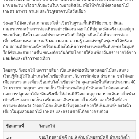
ผาชมตะวัน หรือผาเก็บตะวันในช่วงบ่ายถึงเย็น เพื่อให้ทริปมีทั้งสวนดอกไม้
เกษตร อาหาร กาแฟ และวิวภูเขาครบในวันเดียว
วังดอกไม้ยังสะท้อนภาพของวังน้ำเขียวในฐานะพื้นที่ที่ใช้ธรรมชาติและ
เกษตรกรรมสร้างการท่องเที่ยวอย่างชัดเจน ดอกไม้ที่ปลูกลงดินจริง แปลงปลูก
ขนาดใหญ่ บึงน้ำ และองค์ประกอบชมวิวทำให้ผู้มาเยือนได้เห็นว่าการท่อง
เที่ยวเชิงเกษตรสามารถสร้างความงาม ความรู้ และเศรษฐกิจชุมชนได้พร้อม
กัน สถานที่ลักษณะนี้ช่วยให้คนเมืองได้เห็นการทำงานของพื้นที่เกษตรในมุมที่
ใกล้ชิดและสวยงามขึ้น ขณะเดียวกันก็เปิดโอกาสให้คนท้องถิ่นสร้างรายได้จาก
ผลผลิตและบริการท่องเที่ยว
โดยสรุป วังดอกไม้ นครราชสีมา เป็นแหล่งท่องเที่ยวสวนดอกไม้และแหล่ง
เรียนรู้พันธุ์ไม้ในอำเภอวังน้ำเขียวที่เหมาะกับการพักผ่อน ถ่ายภาพ ชมไม้ดอก
เมืองหนาว และเที่ยวเชื่อมกับวังน้ำเขียวฟาร์ม จุดเด่นคือพื้นที่สวนประมาณ 40
ไร่ บรรยากาศภูเขา อากาศเย็น บึงน้ำขนาดใหญ่ กังหันลมสไตล์ฮอลแลนด์
และการปลูกดอกไม้ลงดินจริงเพื่อให้สวนมีชีวิตตามฤดูกาล หากเดินทางในช่วง
เช้าหรือช่วงอากาศเย็น เตรียมเวลาเดินชมอย่างไม่เร่งรีบ และใช้พื้นที่ด้วย
ความระมัดระวัง วังดอกไม้จะเป็นหนึ่งในจุดแวะที่ช่วยให้เห็นเสน่ห์ของวังน้ำ
เขียวในมุมสวนดอกไม้ เกษตร และธรรมชาติได้อย่างครบถ้วน
ชื่อสถานที่
วังดอกไม้
ซอยไทยสามัคคี กม.9 ตำบลไทยสามัคคี อำเภอวังน้ำ