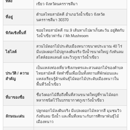
ที่ตั้ง
เขียว จังหวัดนครราชสีมา
ตำบลไทยสามัคคี อำเภอวังน้ำเขียว จังหวัด
ที่อยู่
นครราชสีมา 30370
ซอยไทยสามัคคี กม.9 เส้นทางไปผาเก็บตะวัน อยู่ติดกับ
พิกัดเชิงพื้นที่
วังน้ำเขียวฟาร์ม / Mr.Mushroom
สวนไม้ดอกไม้ประดับเมืองหนาวขนาดประมาณ 40 ไร่
ไฮไลต์
มีแปลงดอกไม้ปลูกลงดินจริง บึงน้ำขนาดใหญ่ กังหันลม
สไตล์ฮอลแลนด์ และวิวภูเขาวังน้ำเขียว
เป็นแหล่งท่องเที่ยวเชิงเกษตรและสวนดอกไม้ของตำบล
ประวัติ / ความ
ไทยสามัคคี จัดทำขึ้นเพื่อเป็นทั้งสถานที่พักผ่อนและ
สำคัญ
แหล่งเรียนรู้ด้านพันธุ์ไม้ดอกไม้ประดับเมืองหนาวใน
พื้นที่วังน้ำเขียว
ชื่อวังดอกไม้สื่อถึงพื้นที่สวนขนาดใหญ่ที่รวมไม้ดอก
ที่มาของชื่อ
หลากชนิดไว้ในบรรยากาศภูเขาวังน้ำเขียว
ปลูกดอกไม้ลงดินจริง มีแปลงดอกไม้หลากสี มุมชมวิว
ลักษณะเด่น
กังหันลม บึงน้ำ และพื้นที่เหมาะกับการศึกษาพันธุ์ไม้
เมืองหนาว