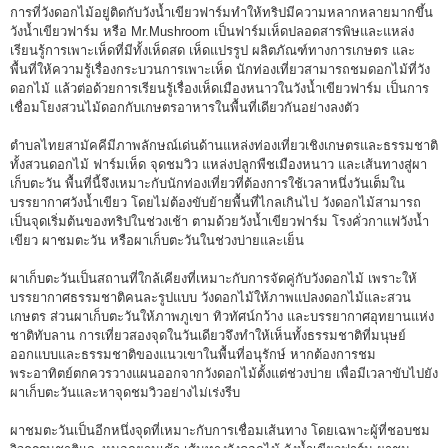
การที่วังดอกไม้อยู่ติดกับวังน้ำเขียวฟาร์มทำให้ทริปมีความหลากหลายมากขึ้น
วังน้ำเขียวฟาร์ม หรือ Mr.Mushroom เป็นฟาร์มเห็ดปลอดสารพิษและแหล่ง
เรียนรู้การเพาะเห็ดที่มีทั้งเห็ดสด เห็ดแปรรูป ผลิตภัณฑ์ทางการเกษตร และ
พื้นที่ให้ความรู้เรื่องกระบวนการเพาะเห็ด นักท่องเที่ยวสามารถชมดอกไม้ที่วัง
ดอกไม้ แล้วต่อด้วยการเรียนรู้เรื่องเห็ดเมืองหนาวในวังน้ำเขียวฟาร์ม เป็นการ
เชื่อมโยงสวนไม้ดอกกับเกษตรอาหารในพื้นที่เดียวกันอย่างลงตัว
ตำบลไทยสามัคคีมีภาพลักษณ์เด่นด้านแหล่งท่องเที่ยวเชิงเกษตรและธรรมชาติ
ทั้งสวนดอกไม้ ฟาร์มเห็ด จุดชมวิว แหล่งปลูกพืชเมืองหนาว และเส้นทางสู่ผา
เก็บตะวัน พื้นที่นี้จึงเหมาะกับนักท่องเที่ยวที่ต้องการใช้เวลาหนึ่งวันเต็มใน
บรรยากาศวังน้ำเขียว โดยไม่ต้องขับย้ายพื้นที่ไกลเกินไป วังดอกไม้สามารถ
เป็นจุดเริ่มต้นของทริปในช่วงเช้า ตามด้วยวังน้ำเขียวฟาร์ม โรงคั่วกาแฟวังน้ำ
เขียว ผาชมตะวัน หรือผาเก็บตะวันในช่วงบ่ายและเย็น
ผาเก็บตะวันเป็นสถานที่ใกล้เคียงที่เหมาะกับการจัดคู่กับวังดอกไม้ เพราะให้
บรรยากาศธรรมชาติคนละรูปแบบ วังดอกไม้ให้ภาพแปลงดอกไม้และสวน
เกษตร ส่วนผาเก็บตะวันให้ภาพภูเขา ทิวทัศน์กว้าง และบรรยากาศอุทยานแห่ง
ชาติทับลาน การเที่ยวสองจุดในวันเดียวจึงทำให้เห็นทั้งธรรมชาติที่มนุษย์
ออกแบบและธรรมชาติของแนวเขาในพื้นที่อนุรักษ์ หากต้องการชม
พระอาทิตย์ตกควรวางแผนออกจากวังดอกไม้ตั้งแต่ช่วงบ่าย เพื่อมีเวลาขับไปยัง
ผาเก็บตะวันและหาจุดชมวิวอย่างไม่เร่งรีบ
ผาชมตะวันเป็นอีกหนึ่งจุดที่เหมาะกับการเชื่อมเส้นทาง โดยเฉพาะผู้ที่ชอบชม