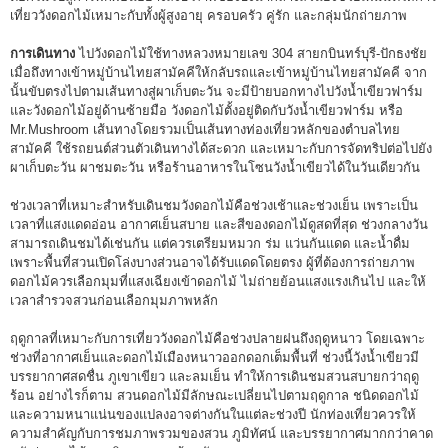
เที่ยววังดอกไม้เหมาะกับทั้งผู้สูงอายุ ครอบครัว คู่รัก และกลุ่มนักถ่ายภาพ
การเดินทาง
ไปวังดอกไม้ใช้ทางหลวงหมายเลข 304 สายกบินทร์บุรี-ปักธงชัย
เมื่อถึงทางเข้าหมู่บ้านไทยสามัคคีให้กลับรถและเข้าหมู่บ้านไทยสามัคคี จาก
นั้นขับตรงไปตามเส้นทางสู่ผาเก็บตะวัน จะมีป้ายบอกทางไปวังน้ำเขียวฟาร์ม
และวังดอกไม้อยู่ด้านซ้ายมือ วังดอกไม้ตั้งอยู่ติดกับวังน้ำเขียวฟาร์ม หรือ
Mr.Mushroom เส้นทางโดยรวมเป็นเส้นทางท่องเที่ยวหลักของตำบลไทย
สามัคคี ใช้รถยนต์ส่วนตัวเดินทางได้สะดวก และเหมาะกับการจัดทริปต่อไปยัง
ผาเก็บตะวัน ผาชมตะวัน หรือร้านอาหารในโซนวังน้ำเขียวได้ในวันเดียวกัน
ช่วงเวลาที่เหมาะสำหรับเดินชมวังดอกไม้คือช่วงเช้าและช่วงเย็น เพราะเป็น
เวลาที่แสงแดดอ่อน อากาศเย็นสบาย และสีของดอกไม้ดูสดที่สุด ช่วงกลางวัน
สามารถเดินชมได้เช่นกัน แต่ควรเตรียมหมวก ร่ม แว่นกันแดด และน้ำดื่ม
เพราะพื้นที่สวนเปิดโล่งบางส่วนอาจได้รับแดดโดยตรง ผู้ที่ต้องการถ่ายภาพ
ดอกไม้ควรเลือกมุมที่แสงเฉียงเข้าดอกไม้ ไม่ถ่ายย้อนแสงแรงเกินไป และให้
เวลาสำรวจสวนก่อนเลือกมุมภาพหลัก
ฤดูกาลที่เหมาะกับการเที่ยววังดอกไม้คือช่วงปลายฝนถึงฤดูหนาว โดยเฉพาะ
ช่วงที่อากาศเย็นและดอกไม้เมืองหนาวออกดอกเต็มพื้นที่ ช่วงนี้วังน้ำเขียวมี
บรรยากาศสดชื่น ภูเขาเขียว และลมเย็น ทำให้การเดินชมสวนสบายกว่าฤดู
ร้อน อย่างไรก็ตาม สวนดอกไม้มีลักษณะเปลี่ยนไปตามฤดูกาล ชนิดดอกไม้
และความหนาแน่นของแปลงอาจต่างกันในแต่ละช่วงปี นักท่องเที่ยวควรให้
ความสำคัญกับการชมภาพรวมของสวน ภูมิทัศน์ และบรรยากาศมากกว่าคาด