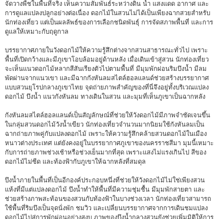
จัดวางพืชในพื้นที่จริง เห็นความสัมพันธ์ระหว่างดิน น้ำ แสงแดด อากาศ และ
การดูแลแปลงปลูกอย่างต่อเนื่อง ดอกไม้ในสวนไม่ได้เป็นเพียงฉากสวยสำหรับ
นักท่องเที่ยว แต่เป็นผลลัพธ์ของการเลือกชนิดพันธุ์ การจัดสภาพพื้นที่ และการ
ดูแลให้เหมาะกับฤดูกาล
บรรยากาศภายในวังดอกไม้ให้ความรู้สึกต่างจากสวนสาธารณะทั่วไป เพราะ
พื้นที่เปิดกว้างและมีภูเขาโอบล้อมอยู่ด้านหลัง เมื่อเดินเข้าสู่สวน นักท่องเที่ยว
จะเห็นแนวดอกไม้หลากสีสันเรียงตัวไปตามพื้นที่ มีมุมพักผ่อนริมบึงน้ำ มีลม
พัดผ่านจากแนวเขา และมีฉากกังหันลมสไตล์ฮอลแลนด์ช่วยสร้างบรรยากาศ
แบบสวนยุโรปกลางภูเขาไทย จุดถ่ายภาพสำคัญของที่นี่จึงอยู่ทั้งบริเวณแปลง
ดอกไม้ บึงน้ำ แนวกังหันลม ทางเดินในสวน และมุมที่เห็นภูเขาเป็นฉากหลัง
กังหันลมสไตล์ฮอลแลนด์เป็นสัญลักษณ์ที่ช่วยให้วังดอกไม้มีภาพจำชัดเจนขึ้น
ในกลุ่มสวนดอกไม้วังน้ำเขียว นักท่องเที่ยวจำนวนมากนิยมใช้กังหันลมเป็น
ฉากถ่ายภาพคู่กับแปลงดอกไม้ เพราะให้ความรู้สึกคล้ายสวนดอกไม้ในเมือง
หนาวต่างประเทศ แต่ยังคงอยู่ในบรรยากาศภูเขาของนครราชสีมา มุมนี้เหมาะ
กับการถ่ายภาพช่วงเช้าหรือช่วงเย็นมากที่สุด เพราะแสงไม่แรงเกินไป สีของ
ดอกไม้ไม่ซีด และท้องฟ้ากับภูเขาให้ฉากหลังที่สมดุล
บึงน้ำภายในพื้นที่เป็นอีกองค์ประกอบหนึ่งที่ช่วยให้วังดอกไม้ไม่ใช่เพียงสวน
แห้งที่มีแต่แปลงดอกไม้ บึงน้ำทำให้พื้นที่มีความชุ่มชื้น มีมุมพักสายตา และ
ช่วยสร้างภาพสะท้อนของสวนกับท้องฟ้าในบางช่วงเวลา นักท่องเที่ยวสามารถ
ใช้พื้นที่ริมบึงเป็นจุดนั่งพัก ชมวิว และเปลี่ยนบรรยากาศจากการเดินชมแปลง
ดอกไม้ไปสู่การพักผ่อนอย่างสงบ ภาพของบึงน้ำกลางสวนยังช่วยเพิ่มมิติให้การ