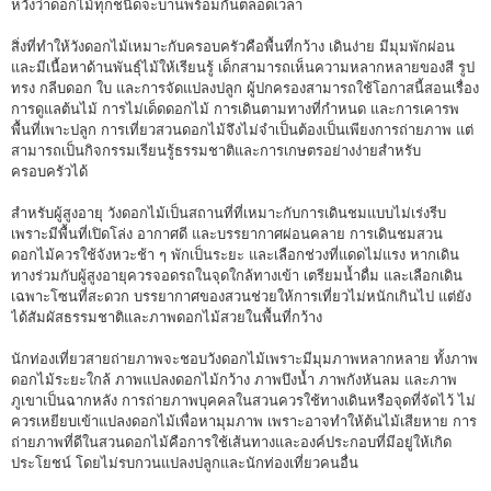
หวังว่าดอกไม้ทุกชนิดจะบานพร้อมกันตลอดเวลา
สิ่งที่ทำให้วังดอกไม้เหมาะกับครอบครัวคือพื้นที่กว้าง เดินง่าย มีมุมพักผ่อน
และมีเนื้อหาด้านพันธุ์ไม้ให้เรียนรู้ เด็กสามารถเห็นความหลากหลายของสี รูป
ทรง กลีบดอก ใบ และการจัดแปลงปลูก ผู้ปกครองสามารถใช้โอกาสนี้สอนเรื่อง
การดูแลต้นไม้ การไม่เด็ดดอกไม้ การเดินตามทางที่กำหนด และการเคารพ
พื้นที่เพาะปลูก การเที่ยวสวนดอกไม้จึงไม่จำเป็นต้องเป็นเพียงการถ่ายภาพ แต่
สามารถเป็นกิจกรรมเรียนรู้ธรรมชาติและการเกษตรอย่างง่ายสำหรับ
ครอบครัวได้
สำหรับผู้สูงอายุ วังดอกไม้เป็นสถานที่ที่เหมาะกับการเดินชมแบบไม่เร่งรีบ
เพราะมีพื้นที่เปิดโล่ง อากาศดี และบรรยากาศผ่อนคลาย การเดินชมสวน
ดอกไม้ควรใช้จังหวะช้า ๆ พักเป็นระยะ และเลือกช่วงที่แดดไม่แรง หากเดิน
ทางร่วมกับผู้สูงอายุควรจอดรถในจุดใกล้ทางเข้า เตรียมน้ำดื่ม และเลือกเดิน
เฉพาะโซนที่สะดวก บรรยากาศของสวนช่วยให้การเที่ยวไม่หนักเกินไป แต่ยัง
ได้สัมผัสธรรมชาติและภาพดอกไม้สวยในพื้นที่กว้าง
นักท่องเที่ยวสายถ่ายภาพจะชอบวังดอกไม้เพราะมีมุมภาพหลากหลาย ทั้งภาพ
ดอกไม้ระยะใกล้ ภาพแปลงดอกไม้กว้าง ภาพบึงน้ำ ภาพกังหันลม และภาพ
ภูเขาเป็นฉากหลัง การถ่ายภาพบุคคลในสวนควรใช้ทางเดินหรือจุดที่จัดไว้ ไม่
ควรเหยียบเข้าแปลงดอกไม้เพื่อหามุมภาพ เพราะอาจทำให้ต้นไม้เสียหาย การ
ถ่ายภาพที่ดีในสวนดอกไม้คือการใช้เส้นทางและองค์ประกอบที่มีอยู่ให้เกิด
ประโยชน์ โดยไม่รบกวนแปลงปลูกและนักท่องเที่ยวคนอื่น