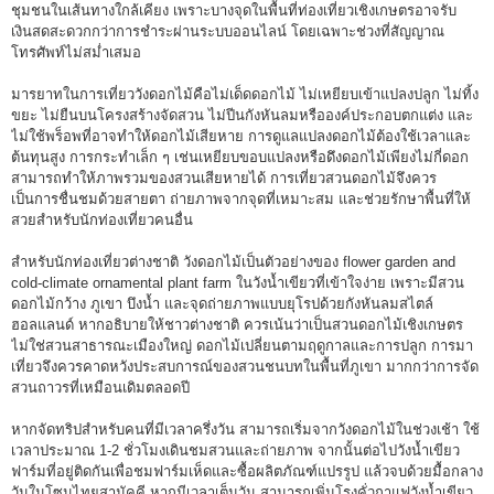
ชุมชนในเส้นทางใกล้เคียง เพราะบางจุดในพื้นที่ท่องเที่ยวเชิงเกษตรอาจรับ
เงินสดสะดวกกว่าการชำระผ่านระบบออนไลน์ โดยเฉพาะช่วงที่สัญญาณ
โทรศัพท์ไม่สม่ำเสมอ
มารยาทในการเที่ยววังดอกไม้คือไม่เด็ดดอกไม้ ไม่เหยียบเข้าแปลงปลูก ไม่ทิ้ง
ขยะ ไม่ยืนบนโครงสร้างจัดสวน ไม่ปีนกังหันลมหรือองค์ประกอบตกแต่ง และ
ไม่ใช้พร็อพที่อาจทำให้ดอกไม้เสียหาย การดูแลแปลงดอกไม้ต้องใช้เวลาและ
ต้นทุนสูง การกระทำเล็ก ๆ เช่นเหยียบขอบแปลงหรือดึงดอกไม้เพียงไม่กี่ดอก
สามารถทำให้ภาพรวมของสวนเสียหายได้ การเที่ยวสวนดอกไม้จึงควร
เป็นการชื่นชมด้วยสายตา ถ่ายภาพจากจุดที่เหมาะสม และช่วยรักษาพื้นที่ให้
สวยสำหรับนักท่องเที่ยวคนอื่น
สำหรับนักท่องเที่ยวต่างชาติ วังดอกไม้เป็นตัวอย่างของ flower garden and
cold-climate ornamental plant farm ในวังน้ำเขียวที่เข้าใจง่าย เพราะมีสวน
ดอกไม้กว้าง ภูเขา บึงน้ำ และจุดถ่ายภาพแบบยุโรปด้วยกังหันลมสไตล์
ฮอลแลนด์ หากอธิบายให้ชาวต่างชาติ ควรเน้นว่าเป็นสวนดอกไม้เชิงเกษตร
ไม่ใช่สวนสาธารณะเมืองใหญ่ ดอกไม้เปลี่ยนตามฤดูกาลและการปลูก การมา
เที่ยวจึงควรคาดหวังประสบการณ์ของสวนชนบทในพื้นที่ภูเขา มากกว่าการจัด
สวนถาวรที่เหมือนเดิมตลอดปี
หากจัดทริปสำหรับคนที่มีเวลาครึ่งวัน สามารถเริ่มจากวังดอกไม้ในช่วงเช้า ใช้
เวลาประมาณ 1-2 ชั่วโมงเดินชมสวนและถ่ายภาพ จากนั้นต่อไปวังน้ำเขียว
ฟาร์มที่อยู่ติดกันเพื่อชมฟาร์มเห็ดและซื้อผลิตภัณฑ์แปรรูป แล้วจบด้วยมื้อกลาง
วันในโซนไทยสามัคคี หากมีเวลาเต็มวัน สามารถเพิ่มโรงคั่วกาแฟวังน้ำเขียว