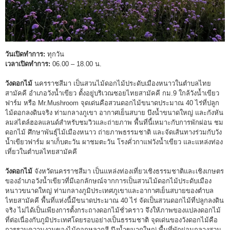
วันเปิดทำการ:
ทุกวัน
เวลาเปิดทำการ:
06.00 – 18.00 น.
วังดอกไม้
นครราชสีมา เป็นสวนไม้ดอกไม้ประดับเมืองหนาวในตำบลไทย
สามัคคี อำเภอวังน้ำเขียว ตั้งอยู่บริเวณซอยไทยสามัคคี กม.9 ใกล้วังน้ำเขียว
ฟาร์ม หรือ Mr.Mushroom จุดเด่นคือสวนดอกไม้ขนาดประมาณ 40 ไร่ที่ปลูก
ไม้ดอกลงดินจริง ท่ามกลางภูเขา อากาศเย็นสบาย บึงน้ำขนาดใหญ่ และกังหัน
ลมสไตล์ฮอลแลนด์สำหรับชมวิวและถ่ายภาพ พื้นที่นี้เหมาะกับการพักผ่อน ชม
ดอกไม้ ศึกษาพันธุ์ไม้เมืองหนาว ถ่ายภาพธรรมชาติ และจัดเส้นทางร่วมกับวัง
น้ำเขียวฟาร์ม ผาเก็บตะวัน ผาชมตะวัน โรงคั่วกาแฟวังน้ำเขียว และแหล่งท่อง
เที่ยวในตำบลไทยสามัคคี
วังดอกไม้
จังหวัดนครราชสีมา เป็นแหล่งท่องเที่ยวเชิงธรรมชาติและเชิงเกษตร
ของอำเภอวังน้ำเขียวที่มีเอกลักษณ์จากการเป็นสวนไม้ดอกไม้ประดับเมือง
หนาวขนาดใหญ่ ท่ามกลางภูมิประเทศภูเขาและอากาศเย็นสบายของตำบล
ไทยสามัคคี พื้นที่แห่งนี้มีขนาดประมาณ 40 ไร่ จัดเป็นสวนดอกไม้ที่ปลูกลงดิน
จริง ไม่ได้เป็นเพียงการตั้งกระถางดอกไม้ชั่วคราว จึงให้ภาพของแปลงดอกไม้
ที่ต่อเนื่องกับภูมิประเทศโดยรอบอย่างเป็นธรรมชาติ จุดเด่นของวังดอกไม้คือ
การรวมความงามของไม้ดอกหลากสี บึงน้ำขนาดใหญ่ พื้นที่พักผ่อนกลางสวน