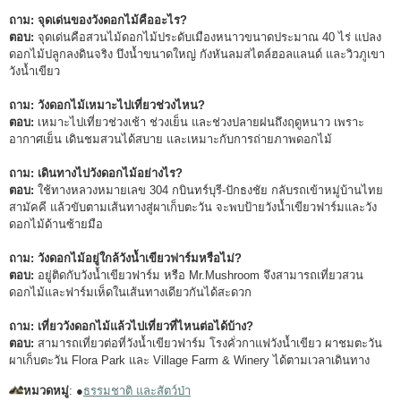
ถาม: จุดเด่นของวังดอกไม้คืออะไร?
ตอบ:
จุดเด่นคือสวนไม้ดอกไม้ประดับเมืองหนาวขนาดประมาณ 40 ไร่ แปลง
ดอกไม้ปลูกลงดินจริง บึงน้ำขนาดใหญ่ กังหันลมสไตล์ฮอลแลนด์ และวิวภูเขา
วังน้ำเขียว
ถาม: วังดอกไม้เหมาะไปเที่ยวช่วงไหน?
ตอบ:
เหมาะไปเที่ยวช่วงเช้า ช่วงเย็น และช่วงปลายฝนถึงฤดูหนาว เพราะ
อากาศเย็น เดินชมสวนได้สบาย และเหมาะกับการถ่ายภาพดอกไม้
ถาม: เดินทางไปวังดอกไม้อย่างไร?
ตอบ:
ใช้ทางหลวงหมายเลข 304 กบินทร์บุรี-ปักธงชัย กลับรถเข้าหมู่บ้านไทย
สามัคคี แล้วขับตามเส้นทางสู่ผาเก็บตะวัน จะพบป้ายวังน้ำเขียวฟาร์มและวัง
ดอกไม้ด้านซ้ายมือ
ถาม: วังดอกไม้อยู่ใกล้วังน้ำเขียวฟาร์มหรือไม่?
ตอบ:
อยู่ติดกับวังน้ำเขียวฟาร์ม หรือ Mr.Mushroom จึงสามารถเที่ยวสวน
ดอกไม้และฟาร์มเห็ดในเส้นทางเดียวกันได้สะดวก
ถาม: เที่ยววังดอกไม้แล้วไปเที่ยวที่ไหนต่อได้บ้าง?
ตอบ:
สามารถเที่ยวต่อที่วังน้ำเขียวฟาร์ม โรงคั่วกาแฟวังน้ำเขียว ผาชมตะวัน
ผาเก็บตะวัน Flora Park และ Village Farm & Winery ได้ตามเวลาเดินทาง
หมวดหมู่
: ●
ธรรมชาติ และสัตว์ป่า