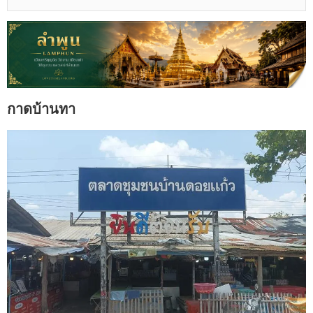
กาดบ้านทา