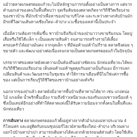
แม้ว่าตลาดเกษตรดอยแก้วจะไม่มีหลักฐานการก่อตั้งอย่างเป็นทางการ แต่จาก
คำบอกเล่าของคนในพื้นที่พบว่า จุดเริ่มต้นของตลาดเกิดจากวิถีชีวิตเรียบง่าย
ของชาวบ้าน ที่มักเข้าป่าเพื่อหาของป่ามาบริโภค และระหว่างทางกลับบ้านมัก
มีรถที่วิ่งผ่านเส้นทางเชียงใหม่–ลำปาง แวะซื้อของเหล่านี้เป็นประจำ
เมื่อมีความต้องการเพิ่มขึ้น ชาวบ้านจึงเริ่มนำของป่ามาวางขายริมถนน โดยปู
เสื่อหรือใช้โต๊ะเล็ก ๆ เป็นแผงขายสินค้า จนสามารถสร้างรายได้เลี้ยง
ครอบครัวได้อย่างมั่นคง จากจุดเล็ก ๆ ที่มีพ่อค้าแม่ค้าไม่กี่ราย ตลาดจึงค่อย ๆ
ขยายตัว และพัฒนาอย่างต่อเนื่องจนกลายเป็นตลาดเกษตรดอยแก้วในปัจจุบัน
บรรยากาศของตลาดยังคงความเป็นท้องถิ่นอย่างชัดเจน นักท่องเที่ยวจะได้พบ
กับวิถีชีวิตแบบเรียบง่าย เห็นพ่อค้าแม่ค้าพูดคุยกันอย่างเป็นกันเอง มีการแลก
เปลี่ยนสินค้าและวัฒนธรรมในชุมชน ทำให้การมาเยือนที่นี่ไม่ใช่แค่การซื้อ
ของ แต่เป็นการเรียนรู้วิถีชีวิตของชาวบ้านอย่างแท้จริง
นอกจากของป่าแล้ว ตลาดยังมีอาหารพื้นบ้านที่หาทานได้ยาก เช่น แกงหน่อ
ไม้ แกงเห็ด น้ำพริกพื้นเมือง รวมถึงข้าวเหนียวและของกินแบบชาวเหนือแท้ ๆ
ซึ่งเป็นเสน่ห์อีกอย่างที่ทำให้ตลาดแห่งนี้ได้รับความนิยมจากทั้งคนในพื้นที่และ
นักท่องเที่ยว
การเดินทาง
ตลาดเกษตรดอยแก้วตั้งอยู่ห่างจากตัวอำเภอแม่ทาประมาณ 4
กิโลเมตร และอยู่ติดกับถนนซุปเปอร์ไฮเวย์สายเชียงใหม่–ลำปาง บริเวณทาง
แยกไปบ้านทาป่าเปา สามารถเดินทางได้สะดวกด้วยรถยนต์ส่วนตัว โดยใช้เส้น