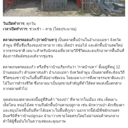
วันเปิดทำการ:
ทุกวัน
เวลาเปิดทำการ:
ช่วงเช้า – สาย (โดยประมาณ)
ตลาดเกษตรดอยแก้ว (กาดบ้านทา)
เป็นตลาดพื้นบ้านในอำเภอแม่ทา จังหวัด
ลำพูน ที่ขึ้นชื่อเรื่องของป่าหายาก เช่น เห็ดป่า หน่อไม้ และผักพื้นบ้านสดใหม่
จากธรรมชาติ เหมาะสำหรับนักท่องเที่ยวสายวิถีชีวิตและคนรักอาหารพื้นถิ่นที่
ต้องการสัมผัสของแท้จากชุมชน
ตลาดเกษตรดอยแก้ว หรือที่ชาวบ้านเรียกกันว่า “กาดบ้านทา” ตั้งอยู่ที่หมู่ 12
บ้านดอยแก้ว ตำบลทาสบเส้า อำเภอแม่ทา จังหวัดลำพูน เป็นตลาดที่สะท้อนวิถี
ชีวิตของชาวบ้านในพื้นที่ได้อย่างชัดเจน โดยเฉพาะการพึ่งพาธรรมชาติและป่า
ไม้ในการดำรงชีวิต ซึ่งกลายมาเป็นจุดขายสำคัญที่ทำให้ตลาดแห่งนี้แตกต่าง
จากตลาดทั่วไป
จุดเด่นของตลาดแห่งนี้อยู่ที่สินค้า “ของป่า” ที่หายากในเมือง เช่น เห็ดเผาะ
เห็ดโคน หน่อไม้สด รวมถึงผักพื้นบ้านตามฤดูกาล เช่น ผักหวานป่า ผักเชียงดา
และสมุนไพรพื้นถิ่นที่หาได้เฉพาะในพื้นที่ภูเขา นอกจากนี้ยังมีพืชผักเกษตร
อินทรีย์ที่ชาวบ้านปลูกเอง นำมาวางขายโดยตรงโดยไม่ผ่านพ่อค้าคนกลาง
ทำให้ผู้ซื้อมั่นใจในความสดและคุณภาพ