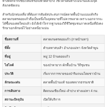
ทางหลักจากเชียงใหม่หรือจังหวัดลำปาง ใช้เวลาเดินทางไม่นานและมีจุด
สังเกตชัดเจน
สำหรับนักท่องเที่ยวที่ต้องการสัมผัสประสบการณ์ตลาดพื้นบ้านแบบแท้จริง
ตลาดเกษตรดอยแก้วถือเป็นหนึ่งในจุดหมายที่ไม่ควรพลาด เพราะนอกจากจะ
ได้ซื้อของสดใหม่แล้ว ยังได้เข้าใจรากฐานของวิถีชีวิตชุมชนภาคเหนือที่ยังคง
รักษาเอกลักษณ์ไว้อย่างเหนียวแน่น
ชื่อสถานที่
ตลาดเกษตรดอยแก้ว (กาดบ้านทา)
ที่ตั้ง
ตำบลทาสบเส้า อำเภอแม่ทา จังหวัดลำพูน
ที่อยู่
หมู่ 12 บ้านดอยแก้ว
ไฮไลต์
ของป่าหายาก ผักพื้นบ้าน วิถีชุมชน
ประวัติ
เริ่มจากการขายของป่าริมถนนโดยชาวบ้าน
ลักษณะเด่น
ตลาดพื้นบ้านแท้ ของสดจากธรรมชาติ
การเดินทาง
ติดถนนเชียงใหม่–ลำปาง ห่างแม่ทา 4 กม.
สถานะปัจจุบัน
เปิดให้บริการ