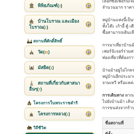
เลือกซื้อเฟอร์นิ
พิพิธภัณฑ์(
)
3
จำนวนมาก ราคาย่
หมู่บ้านแห่งนี้เป
บ้านโบราณ และเมือง
ทั้งโต๊ะ เก้าอี้ 
โบราณ(
)
1
ซื้อสามารถเดินเล
สถานที่ศักดิ์สิทธิ์
การมาเที่ยวบ้านม
เฟอร์นิเจอร์ร่ว
วัด(
)
91
ท่องเที่ยวที่ต้อ
มัสยิด(
)
1
บ้านม้าอยู่ไม่ไ
หมู่บ้านอีกประมา
จามเทวี หรือแหล่ง
สถานที่เกี่ยวกับศาสนา
อื่นๆ(
)
7
การเดินทาง
หากเด
ไปยังบ้านม้า เส
โครงการในพระราชดำริ
การขนส่งจากร้าน
โครงการหลวง(
)
1
ชื่อสถานที่
วิถีชีวิต