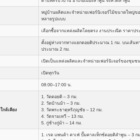
ตำบลศรีบัวบาน อำเภอเมืองลำพูน จังหวัดลำพูน
หมู่บ้านผลิตและจำหน่ายเฟอร์นิเจอร์ไม้ขนาดใหญ่ของ
หลายรูปแบบ
เลือกซื้อจากแหล่งผลิตโดยตรง งานประณีต ราคาประหย
ตั้งอยู่ห่างจากทางแยกดอยติประมาณ 1 กม. บนเส้นทาง
ประมาณ 2 กม.
เปิดเป็นแหล่งผลิตและจำหน่ายเฟอร์นิเจอร์ของชุมช
เปิดทุกวัน
08:00–17:00 น.
1. วัดดอยติ – 3 กม.
2. วัดบ้านม้า – 3 กม.
วใกล้เคียง
3. วัดพระธาตุหริภุญชัย – 12 กม.
4. วัดจามเทวี – 13 กม.
5. กู่ช้างกู่ม้า – 14 กม.
1. เรด แพนด้า คาเฟ่ ปั๊มคาลเท็กซ์ดอยติลำพูน – 3 กม