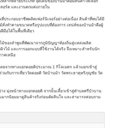
ุไม้หลากหลายประเภท จุดเด่นของบ้านม้าคือมีสินค้าให้เลือก
 รีสอร์ต และงานตกแต่งภายใน
ี่ประกอบอาชีพผลิตเฟอร์นิเจอร์อย่างต่อเนื่อง สินค้าที่พบได้มี
ไม้สั่งทำตามขนาดหรือรูปแบบที่ต้องการ เสน่ห์ของบ้านม้าคือผู้
ือได้ในพื้นที่เดียว
ไม้ของลำพูนที่พัฒนาจากภูมิปัญญาท้องถิ่นสู่แหล่งผลิต
ิวไม้ และการออกแบบที่ใช้งานได้จริง จึงเหมาะสำหรับนัก
นภาคเหนือ
โดยจากทางแยกดอยติประมาณ 1 กิโลเมตร แล้วแยกเข้าสู่
มกับการเที่ยววัดดอยติ วัดบ้านม้า วัดพระธาตุหริภุญชัย วัด
ง มุ่งหน้าทางแยกดอยติ จากนั้นเลี้ยวเข้าสู่ตำบลศรีบัวบาน
ำนวนมากนิยมมาดูสินค้าจริงก่อนตัดสินใจ และสามารถสอบถาม