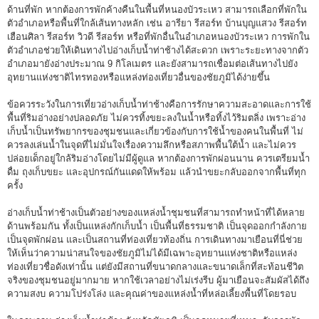
ด้านที่พัก หากต้องการพักค้างคืนในพื้นที่หนองบัวระเหว สามารถเลือกที่พักใน
ตัวอำเภอหรือพื้นที่ใกล้เส้นทางหลัก เช่น อารียา รีสอร์ท บ้านบุญแสวง รีสอร์ท
เฮือนศิลา รีสอร์ท วิวดี รีสอร์ท หรือที่พักอื่นในอำเภอหนองบัวระเหว การพักใน
ตัวอำเภอช่วยให้เดินทางไปอ่างเก็บน้ำท่าช้างได้สะดวก เพราะระยะทางจากตัว
อำเภอมายังอ่างประมาณ 9 กิโลเมตร และยังสามารถเชื่อมต่อเส้นทางไปยัง
อุทยานแห่งชาติไทรทองหรือแหล่งท่องเที่ยวอื่นของชัยภูมิได้ง่ายขึ้น
ข้อควรระวังในการเที่ยวอ่างเก็บน้ำท่าช้างคือการรักษาความสะอาดและการใช้
พื้นที่ริมอ่างอย่างปลอดภัย ไม่ควรทิ้งขยะลงในน้ำหรือทิ้งไว้ริมตลิ่ง เพราะอ่าง
เก็บน้ำเป็นทรัพยากรของชุมชนและเกี่ยวข้องกับการใช้น้ำของคนในพื้นที่ ไม่
ควรลงเล่นน้ำในจุดที่ไม่มั่นใจเรื่องความลึกหรือสภาพพื้นใต้น้ำ และไม่ควร
ปล่อยเด็กอยู่ใกล้ริมอ่างโดยไม่มีผู้ดูแล หากต้องการพักผ่อนนาน ควรเตรียมน้ำ
ดื่ม ถุงเก็บขยะ และอุปกรณ์กันแดดให้พร้อม แล้วนำขยะกลับออกจากพื้นที่ทุก
ครั้ง
อ่างเก็บน้ำท่าช้างเป็นตัวอย่างของแหล่งน้ำชุมชนที่สามารถทำหน้าที่ได้หลาย
ด้านพร้อมกัน ทั้งเป็นแหล่งกักเก็บน้ำ เป็นพื้นที่ธรรมชาติ เป็นจุดออกกำลังกาย
เป็นจุดพักผ่อน และเป็นสถานที่ท่องเที่ยวท้องถิ่น การเดินทางมาเยือนที่นี่ช่วย
ให้เห็นว่าความน่าสนใจของชัยภูมิไม่ได้มีเฉพาะอุทยานแห่งชาติหรือแหล่ง
ท่องเที่ยวชื่อดังเท่านั้น แต่ยังมีสถานที่ขนาดกลางและขนาดเล็กที่สะท้อนชีวิต
จริงของชุมชนอยู่มากมาย หากใช้เวลาอย่างไม่เร่งรีบ ผู้มาเยือนจะสัมผัสได้ถึง
ความสงบ ความโปร่งโล่ง และคุณค่าของแหล่งน้ำที่หล่อเลี้ยงพื้นที่โดยรอบ