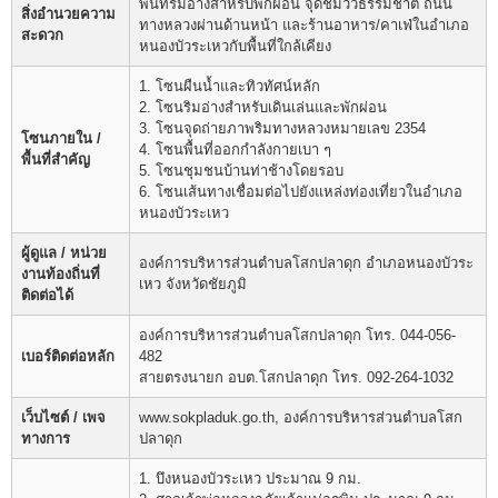
พื้นที่ริมอ่างสำหรับพักผ่อน จุดชมวิวธรรมชาติ ถนน
สิ่งอำนวยความ
ทางหลวงผ่านด้านหน้า และร้านอาหาร/คาเฟ่ในอำเภอ
สะดวก
หนองบัวระเหวกับพื้นที่ใกล้เคียง
1. โซนผืนน้ำและทิวทัศน์หลัก
2. โซนริมอ่างสำหรับเดินเล่นและพักผ่อน
3. โซนจุดถ่ายภาพริมทางหลวงหมายเลข 2354
โซนภายใน /
4. โซนพื้นที่ออกกำลังกายเบา ๆ
พื้นที่สำคัญ
5. โซนชุมชนบ้านท่าช้างโดยรอบ
6. โซนเส้นทางเชื่อมต่อไปยังแหล่งท่องเที่ยวในอำเภอ
หนองบัวระเหว
ผู้ดูแล / หน่วย
องค์การบริหารส่วนตำบลโสกปลาดุก อำเภอหนองบัวระ
งานท้องถิ่นที่
เหว จังหวัดชัยภูมิ
ติดต่อได้
องค์การบริหารส่วนตำบลโสกปลาดุก โทร. 044-056-
เบอร์ติดต่อหลัก
482
สายตรงนายก อบต.โสกปลาดุก โทร. 092-264-1032
เว็บไซต์ / เพจ
www.sokpladuk.go.th, องค์การบริหารส่วนตำบลโสก
ทางการ
ปลาดุก
1. บึงหนองบัวระเหว ประมาณ 9 กม.