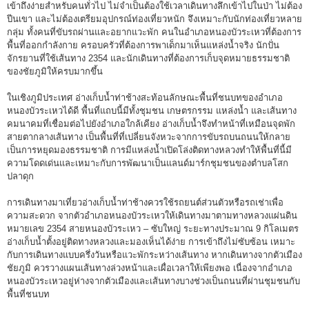
เข้าถึงง่ายสำหรับคนทั่วไป ไม่จำเป็นต้องใช้เวลาเดินทางลึกเข้าไปในป่า ไม่ต้อง
ปีนเขา และไม่ต้องเตรียมอุปกรณ์ท่องเที่ยวหนัก จึงเหมาะกับนักท่องเที่ยวหลาย
กลุ่ม ทั้งคนที่ขับรถผ่านและอยากแวะพัก คนในอำเภอหนองบัวระเหวที่ต้องการ
พื้นที่ออกกำลังกาย ครอบครัวที่ต้องการพาเด็กมาเห็นแหล่งน้ำจริง นักปั่น
จักรยานที่ใช้เส้นทาง 2354 และนักเดินทางที่ต้องการเก็บจุดหมายธรรมชาติ
ของชัยภูมิให้ครบมากขึ้น
ในเชิงภูมิประเทศ อ่างเก็บน้ำท่าช้างสะท้อนลักษณะพื้นที่ชนบทของอำเภอ
หนองบัวระเหวได้ดี พื้นที่แถบนี้มีทั้งชุมชน เกษตรกรรม แหล่งน้ำ และเส้นทาง
คมนาคมที่เชื่อมต่อไปยังอำเภอใกล้เคียง อ่างเก็บน้ำจึงทำหน้าที่เหมือนจุดพัก
สายตากลางเส้นทาง เป็นพื้นที่ที่เปลี่ยนจังหวะจากการขับรถบนถนนให้กลาย
เป็นการหยุดมองธรรมชาติ การมีแหล่งน้ำเปิดโล่งติดทางหลวงทำให้พื้นที่นี้มี
ความโดดเด่นและเหมาะกับการพัฒนาเป็นแลนด์มาร์กชุมชนของตำบลโสก
ปลาดุก
การเดินทางมาเที่ยวอ่างเก็บน้ำท่าช้างควรใช้รถยนต์ส่วนตัวหรือรถเช่าเพื่อ
ความสะดวก จากตัวอำเภอหนองบัวระเหวให้เดินทางมาตามทางหลวงแผ่นดิน
หมายเลข 2354 สายหนองบัวระเหว – ซับใหญ่ ระยะทางประมาณ 9 กิโลเมตร
อ่างเก็บน้ำตั้งอยู่ติดทางหลวงและมองเห็นได้ง่าย การเข้าถึงไม่ซับซ้อน เหมาะ
กับการเดินทางแบบครึ่งวันหรือแวะพักระหว่างเส้นทาง หากเดินทางจากตัวเมือง
ชัยภูมิ ควรวางแผนเส้นทางล่วงหน้าและเผื่อเวลาให้เพียงพอ เนื่องจากอำเภอ
หนองบัวระเหวอยู่ห่างจากตัวเมืองและเส้นทางบางช่วงเป็นถนนที่ผ่านชุมชนกับ
พื้นที่ชนบท