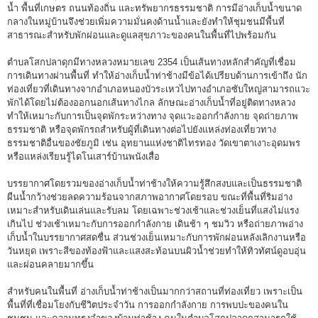
น้ำ พื้นที่เกษตร ถนนท้องถิ่น และทรัพยากรธรรมชาติ การมีอ่างเก็บน้ำขนาด
กลางในหมู่บ้านจึงช่วยเพิ่มความมั่นคงด้านน้ำและยังทำให้ชุมชนมีพื้นที่
สาธารณะสำหรับพักผ่อนและดูแลสุขภาวะของคนในพื้นที่ไปพร้อมกัน
ตำบลโสกปลาดุกมีทางหลวงหมายเลข 2354 เป็นเส้นทางหลักสำคัญที่เชื่อม
การเดินทางผ่านพื้นที่ ทำให้อ่างเก็บน้ำท่าช้างมีข้อได้เปรียบด้านการเข้าถึง นัก
ท่องเที่ยวที่เดินทางจากอำเภอหนองบัวระเหวไปทางอำเภอซับใหญ่สามารถแวะ
พักได้โดยไม่ต้องออกนอกเส้นทางไกล ลักษณะอ่างเก็บน้ำที่อยู่ติดทางหลวง
ทำให้เหมาะกับการเป็นจุดพักระหว่างทาง จุดแวะออกกำลังกาย จุดถ่ายภาพ
ธรรมชาติ หรือจุดพักรถสำหรับผู้ที่เดินทางต่อไปยังแหล่งท่องเที่ยวทาง
ธรรมชาติอื่นของชัยภูมิ เช่น อุทยานแห่งชาติไทรทอง วัดเขาตาเงาะอุดมพร
หรือแหล่งเรียนรู้ไดโนเสาร์บ้านพนังเสื่อ
บรรยากาศโดยรวมของอ่างเก็บน้ำท่าช้างให้ความรู้สึกสงบและเป็นธรรมชาติ
ผืนน้ำกว้างช่วยลดความร้อนจากสภาพอากาศโดยรอบ ขณะที่พื้นที่ริมอ่าง
เหมาะสำหรับเดินเล่นและรับลม โดยเฉพาะช่วงเช้าและช่วงเย็นที่แสงไม่แรง
เกินไป ช่วงเช้าเหมาะกับการออกกำลังกาย เดินช้า ๆ ชมวิว หรือถ่ายภาพอ่าง
เก็บน้ำในบรรยากาศสดชื่น ส่วนช่วงเย็นเหมาะกับการพักผ่อนหลังเลิกงานหรือ
วันหยุด เพราะสีของท้องฟ้าและแสงสะท้อนบนผิวน้ำช่วยทำให้ทิวทัศน์ดูอบอุ่น
และผ่อนคลายมากขึ้น
สำหรับคนในพื้นที่ อ่างเก็บน้ำท่าช้างเป็นมากกว่าสถานที่ท่องเที่ยว เพราะเป็น
พื้นที่ที่เชื่อมโยงกับชีวิตประจำวัน การออกกำลังกาย การพบปะของคนใน