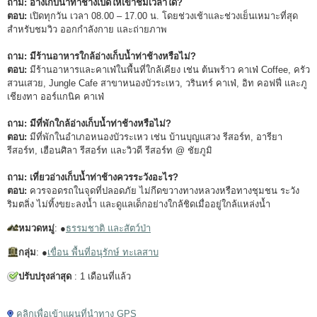
ถาม: อ่างเก็บน้ำท่าช้างเปิดให้เข้าชมเวลาใด?
ตอบ:
เปิดทุกวัน เวลา 08.00 – 17.00 น. โดยช่วงเช้าและช่วงเย็นเหมาะที่สุด
สำหรับชมวิว ออกกำลังกาย และถ่ายภาพ
ถาม: มีร้านอาหารใกล้อ่างเก็บน้ำท่าช้างหรือไม่?
ตอบ:
มีร้านอาหารและคาเฟ่ในพื้นที่ใกล้เคียง เช่น ต้นพร้าว คาเฟ่ Coffee, ครัว
สวนเสวย, Jungle Cafe สาขาหนองบัวระเหว, วรินทร์ คาเฟ่, อิท คอฟฟี่ และภู
เชียงทา ออร์แกนิค คาเฟ่
ถาม: มีที่พักใกล้อ่างเก็บน้ำท่าช้างหรือไม่?
ตอบ:
มีที่พักในอำเภอหนองบัวระเหว เช่น บ้านบุญแสวง รีสอร์ท, อารียา
รีสอร์ท, เฮือนศิลา รีสอร์ท และวิวดี รีสอร์ท @ ชัยภูมิ
ถาม: เที่ยวอ่างเก็บน้ำท่าช้างควรระวังอะไร?
ตอบ:
ควรจอดรถในจุดที่ปลอดภัย ไม่กีดขวางทางหลวงหรือทางชุมชน ระวัง
ริมตลิ่ง ไม่ทิ้งขยะลงน้ำ และดูแลเด็กอย่างใกล้ชิดเมื่ออยู่ใกล้แหล่งน้ำ
หมวดหมู่
: ●
ธรรมชาติ และสัตว์ป่า
กลุ่ม
: ●
เขื่อน พื้นที่อนุรักษ์ ทะเลสาบ
ปรับปรุงล่าสุด
: 1 เดือนที่แล้ว
คลิกเพื่อเข้าแผนที่นำทาง GPS