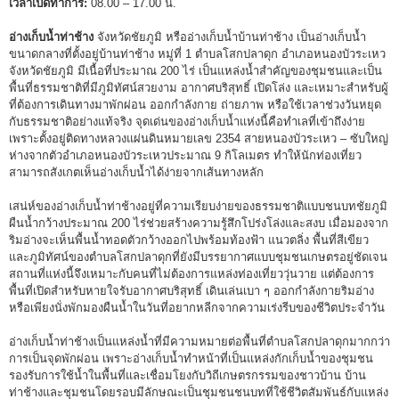
เวลาเปิดทำการ:
08.00 – 17.00 น.
อ่างเก็บน้ำท่าช้าง
จังหวัดชัยภูมิ หรืออ่างเก็บน้ำบ้านท่าช้าง เป็นอ่างเก็บน้ำ
ขนาดกลางที่ตั้งอยู่บ้านท่าช้าง หมู่ที่ 1 ตำบลโสกปลาดุก อำเภอหนองบัวระเหว
จังหวัดชัยภูมิ มีเนื้อที่ประมาณ 200 ไร่ เป็นแหล่งน้ำสำคัญของชุมชนและเป็น
พื้นที่ธรรมชาติที่มีภูมิทัศน์สวยงาม อากาศบริสุทธิ์ เปิดโล่ง และเหมาะสำหรับผู้
ที่ต้องการเดินทางมาพักผ่อน ออกกำลังกาย ถ่ายภาพ หรือใช้เวลาช่วงวันหยุด
กับธรรมชาติอย่างแท้จริง จุดเด่นของอ่างเก็บน้ำแห่งนี้คือทำเลที่เข้าถึงง่าย
เพราะตั้งอยู่ติดทางหลวงแผ่นดินหมายเลข 2354 สายหนองบัวระเหว – ซับใหญ่
ห่างจากตัวอำเภอหนองบัวระเหวประมาณ 9 กิโลเมตร ทำให้นักท่องเที่ยว
สามารถสังเกตเห็นอ่างเก็บน้ำได้ง่ายจากเส้นทางหลัก
เสน่ห์ของอ่างเก็บน้ำท่าช้างอยู่ที่ความเรียบง่ายของธรรมชาติแบบชนบทชัยภูมิ
ผืนน้ำกว้างประมาณ 200 ไร่ช่วยสร้างความรู้สึกโปร่งโล่งและสงบ เมื่อมองจาก
ริมอ่างจะเห็นพื้นน้ำทอดตัวกว้างออกไปพร้อมท้องฟ้า แนวตลิ่ง พื้นที่สีเขียว
และภูมิทัศน์ของตำบลโสกปลาดุกที่ยังมีบรรยากาศแบบชุมชนเกษตรอยู่ชัดเจน
สถานที่แห่งนี้จึงเหมาะกับคนที่ไม่ต้องการแหล่งท่องเที่ยววุ่นวาย แต่ต้องการ
พื้นที่เปิดสำหรับหายใจรับอากาศบริสุทธิ์ เดินเล่นเบา ๆ ออกกำลังกายริมอ่าง
หรือเพียงนั่งพักมองผืนน้ำในวันที่อยากหลีกจากความเร่งรีบของชีวิตประจำวัน
อ่างเก็บน้ำท่าช้างเป็นแหล่งน้ำที่มีความหมายต่อพื้นที่ตำบลโสกปลาดุกมากกว่า
การเป็นจุดพักผ่อน เพราะอ่างเก็บน้ำทำหน้าที่เป็นแหล่งกักเก็บน้ำของชุมชน
รองรับการใช้น้ำในพื้นที่และเชื่อมโยงกับวิถีเกษตรกรรมของชาวบ้าน บ้าน
ท่าช้างและชุมชนโดยรอบมีลักษณะเป็นชุมชนชนบทที่ใช้ชีวิตสัมพันธ์กับแหล่ง