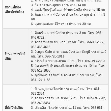
2. ศาลเจ้าพ่อหลวงอภัยเจ้าแม่อรพิม ประมาณ 9 กม.
3. วัดเขาตาเงาะอุดมพร ประมาณ 14 กม.
สถานที่ท่อง
4. แหล่งเรียนรู้ไดโนเสาร์บ้านพนังเสื่อ ประมาณ 15 กม.
เที่ยวใกล้เคียง
5. ต้นพร้าว คาเฟ่ Coffee ตำบลโสกปลาดุก ประมาณ 3
กม.
6. อุทยานแห่งชาติไทรทอง ประมาณ 30 กม.
1. ต้นพร้าว คาเฟ่ Coffee ประมาณ 3 กม. โทร. 085-
646-6762
2. ครัวสวนเสวย ประมาณ 12 กม. โทร. 044-052-172,
062-465-4615
3. Jungle Cafe สาขาหนองบัวระเหว ชัยภูมิ ประมาณ 9
ร้านอาหารใกล้
กม. โทร. 096-720-1811
เคียง
4. วรินทร์ คาเฟ่ ประมาณ 10 กม. โทร. 097-193-7919
5. อิท คอฟฟี่ @ หนองบัวระเหว ประมาณ 10 กม. โทร.
063-512-1858
6. ภูเชียงทา ออร์แกนิค คาเฟ่ ประมาณ 18 กม. โทร.
061-124-1188
1. บ้านบุญแสวง รีสอร์ท ประมาณ 9 กม. โทร. 061-
023-2334
2. อารียา รีสอร์ท ประมาณ 12 กม. โทร. 044-897-342,
087-242-8484
ที่พักใกล้เคียง
3. เฮือนศิลา รีสอร์ท ประมาณ 11 กม. โทร. 088-961-