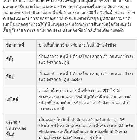
ในภาพรวม อ่างเก็บน้ำท่าช้าง จังหวัดชัยภูมิ เป็นจุดหมายที่เหมาะกับการพัก
ผ่อนแบบเรียบง่ายในอำเภอหนองบัวระเหว มีจุดแข็งเรื่องทำเลติดทางหลวง
หมายเลข 2354 เดินทางง่าย พื้นที่กว้างประมาณ 200 ไร่ วิวผืนน้ำสวย อากาศ
ดี และเหมาะกับการออกกำลังกายกับพักผ่อนช่วงวันหยุด ผู้ที่ชอบธรรมชาติ
แบบไม่แออัดสามารถใช้ที่นี่เป็นจุดแวะชมวิวระหว่างเส้นทางหรือจัดเป็นทริป
สั้นคู่กับร้านอาหาร คาเฟ่ วัด และแหล่งท่องเที่ยวใกล้เคียงได้อย่างลงตัว
ชื่อสถานที่
อ่างเก็บน้ำท่าช้าง หรือ อ่างเก็บน้ำบ้านท่าช้าง
บ้านท่าช้าง หมู่ที่ 1 ตำบลโสกปลาดุก อำเภอหนองบัวระ
ที่ตั้ง
เหว จังหวัดชัยภูมิ
บ้านท่าช้าง หมู่ที่ 1 ตำบลโสกปลาดุก อำเภอหนองบัวระ
ที่อยู่
เหว จังหวัดชัยภูมิ 36250
อ่างเก็บน้ำขนาดกลาง พื้นที่ประมาณ 200 ไร่ ติด
ทางหลวงหมายเลข 2354 มีภูมิทัศน์ผืนน้ำสวย อากาศ
ไฮไลต์
บริสุทธิ์ เหมาะกับการพักผ่อน ออกกำลังกาย และถ่าย
ภาพธรรมชาติ
เป็นแหล่งเก็บกักน้ำสำคัญของตำบลโสกปลาดุก ใช้
ประวัติ /
ประโยชน์ในระดับชุมชนและเป็นพื้นที่ธรรมชาติสำหรับ
บทบาทของ
พักผ่อนของคนในท้องถิ่นและนักท่องเที่ยวที่เดินทาง
พื้นที่
ผ่านเส้นทางหนองบัวระเหว – ซับใหญ่