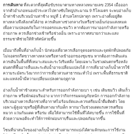
การเดินทาง
ที่สะดวกที่สุดคือขับรถมาตามทางหลวงหมายเลข 2354 เมื่อออก
จากตัวอำเภอหนองบัวระเหวไปทางซับใหญ่ประมาณ 9 กิโลเมตร จะพบอ่างเก็บ
น้ำท่าช้างบริเวณบ้านท่าช้าง หมู่ที่ 1 ตำบลโสกปลาดุก เพราะอ่างตั้งอยู่ติด
ทางหลวงจึงสังเกตได้ง่าย ควรเดินทางช่วงกลางวันหรือช่วงเย็นก่อนแสงหมด
เพื่อความปลอดภัยในการจอดรถและชมวิว หากต้องการมาออกกำลังกายหรือ
ถ่ายภาพ ควรเลือกช่วงเช้าหรือช่วงเย็น เพราะอากาศสบายกว่าและแสง
ธรรมชาติช่วยให้ทิวทัศน์สวยขึ้น
เมื่อมาถึงพื้นที่อ่างเก็บน้ำ นักท่องเที่ยวควรเลือกจุดจอดรถและจุดพักที่ปลอดภัย
ไม่จอดรถกีดขวางทางหลวงหรือทางเข้าออกของชุมชน หากต้องการเดินเล่น
ควรเดินในพื้นที่ที่เหมาะสมและระวังริมตลิ่ง โดยเฉพาะในช่วงฝนตกหรือหลัง
ฝนตกที่พื้นอาจลื่นและระดับน้ำอาจเปลี่ยนแปลงได้ การเที่ยวอ่างเก็บน้ำควรใช้
ความระมัดระวังมากกว่าการเที่ยวสวนสาธารณะทั่วไป เพราะพื้นที่ธรรมชาติ
และแหล่งน้ำมีความเปลี่ยนแปลงตามฤดูกาล
อ่างเก็บน้ำท่าช้างเหมาะสำหรับการออกกำลังกายเบา ๆ เช่น เดินชมวิว เดินเร็ว
ถ่ายภาพ หรือพักผ่อนริมอ่าง มากกว่ากิจกรรมผจญภัยหนัก การออกกำลังกาย
บริเวณอ่างควรเลือกช่วงที่อากาศไม่ร้อนจัดและควรเตรียมน้ำดื่มติดตัว โดย
เฉพาะผู้สูงอายุหรือผู้ที่เดินทางมากับเด็ก หากมาในช่วงแดดแรงควรเตรียม
หมวก แว่นกันแดด หรือร่ม เพื่อให้สามารถใช้พื้นที่ได้สบายขึ้น การใช้พื้นที่
ด้วยความพอดีจะทำให้การพักผ่อนราบรื่นและปลอดภัยมากขึ้น
โซนที่น่าสนใจของอ่างเก็บน้ำท่าช้างสามารถแบ่งได้ตามลักษณะการใช้งาน