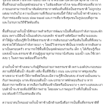
ชุมชน และความทรงจำของบ้านท่าช้าง คนในตำบลโสกปลาดุกสามารถใช้
พื้นที่รอบอ่างเป็นจุดพักผ่อนง่าย ๆ ไม่ต้องเดินทางไกล ขณะที่นักท่องเที่ยวจาก
ภายนอกสามารถเข้ามาสัมผัสบรรยากาศท้องถิ่นที่ยังเป็นธรรมชาติ ไม่ถูกปรุง
แต่งมากเกินไป ความเป็นสถานที่เรียบง่ายเช่นนี้ทำให้อ่างเก็บน้ำท่าช้างเหมาะ
กับการท่องเที่ยวแบบ slow travel และการเที่ยวเชิงชุมชนในรูปแบบที่สุภาพ
และไม่รบกวนวิถีชีวิตท้องถิ่น
พื้นที่รอบอ่างเก็บน้ำมีศักยภาพสำหรับการพัฒนาเป็นพื้นที่ออกกำลังกายและพัก
ผ่อน เพราะมีผืนน้ำเป็นองค์ประกอบหลัก ช่วยสร้างทัศนียภาพที่น่ามองและ
ทำให้ผู้มาเยือนรู้สึกใกล้ชิดธรรมชาติ การเดินรอบอ่างหรือเดินในพื้นที่ที่เหมาะ
สมช่วยให้ได้ออกกำลังกายเบา ๆ โดยมีวิวธรรมชาติเป็นฉากหลัง หากเดินทาง
มาเป็นครอบครัว สามารถใช้พื้นที่เป็นจุดพักผ่อนร่วมกัน เด็ก ๆ ได้เรียนรู้เรื่อง
แหล่งน้ำและธรรมชาติ ส่วนผู้สูงอายุสามารถมานั่งรับลม มองน้ำ และใช้เวลา
สงบ ๆ ในสภาพแวดล้อมที่ไม่เร่งรีบ
อ่างเก็บน้ำท่าช้างเหมาะกับผู้ที่ชอบถ่ายภาพธรรมชาติ เพราะองค์ประกอบของ
สถานที่มีทั้งผืนน้ำ ท้องฟ้า ตลิ่ง พื้นที่สีเขียว ถนน และบรรยากาศชุมชนริม
ทางหลวง ช่วงเช้าให้ภาพที่สดใสและมีความรู้สึกเงียบสงบ ส่วนช่วงเย็นเหมาะ
กับภาพแสงอุ่น เงาสะท้อนบนผืนน้ำ และบรรยากาศพักผ่อนริมอ่าง หาก
ต้องการภาพที่สวย ควรเลือกวันที่ท้องฟ้าเปิดหรือมีเมฆบาง ๆ เพราะแสงและเงา
บนผิวน้ำจะช่วยเพิ่มมิติให้ภาพถ่าย โดยเฉพาะภาพมุมกว้างที่เก็บผืนน้ำและ
แนวท้องฟ้าไว้ในเฟรมเดียวกัน
ความน่าสนใจของอ่างเก็บน้ำท่าช้างอีกด้านหนึ่งคือการเป็นพื้นที่ธรรมชาติที่