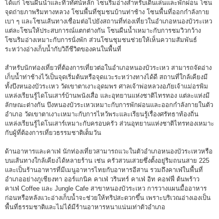
ได้แก่ โซนผืนน้ำและทิวทัศน์หลัก โซนริมอ่างสำหรับเดินเล่นและพักผ่อน โซน
จุดถ่ายภาพริมทางหลวง โซนพื้นที่ชุมชนบ้านท่าช้าง โซนพื้นที่ออกกำลังกาย
เบา ๆ และโซนเส้นทางเชื่อมต่อไปยังสถานที่ท่องเที่ยวในอำเภอหนองบัวระเหว
แต่ละโซนให้ประสบการณ์แตกต่างกัน โซนผืนน้ำเหมาะกับการชมวิวกว้าง
โซนริมอ่างเหมาะกับการนั่งพัก ส่วนโซนชุมชนช่วยให้เห็นความสัมพันธ์
ระหว่างอ่างเก็บน้ำกับวิถีชีวิตของคนในพื้นที่
สำหรับนักท่องเที่ยวที่ต้องการเที่ยวต่อในอำเภอหนองบัวระเหว สามารถจัดอ่าง
เก็บน้ำท่าช้างไว้เป็นจุดเริ่มต้นหรือจุดแวะระหว่างทางได้ดี สถานที่ใกล้เคียงมี
ทั้งบึงหนองบัวระเหว วัดเขาตาเงาะอุดมพร ศาลเจ้าพ่อหลวงอภัยเจ้าแม่อรพิม
แหล่งเรียนรู้ไดโนเสาร์บ้านพนังเสื่อ และอุทยานแห่งชาติไทรทอง แต่ละแห่งมี
ลักษณะต่างกัน บึงหนองบัวระเหวเหมาะกับการพักผ่อนและออกกำลังกายในตัว
อำเภอ วัดเขาตาเงาะเหมาะกับการไหว้พระและเรียนรู้เรื่องศรัทธาท้องถิ่น
แหล่งเรียนรู้ไดโนเสาร์เหมาะกับครอบครัว ส่วนอุทยานแห่งชาติไทรทองเหมาะ
กับผู้ที่ต้องการเที่ยวธรรมชาติเต็มวัน
ด้านอาหารและคาเฟ่ นักท่องเที่ยวสามารถแวะในตัวอำเภอหนองบัวระเหวหรือ
บนเส้นทางใกล้เคียงได้หลายร้าน เช่น ครัวสวนเสวยซึ่งตั้งอยู่ริมถนนสาย 225
และเป็นร้านอาหารที่มีเมนูอาหารไทยกับอาหารอีสาน รวมถึงคาเฟ่ในพื้นที่
อำเภออย่างภูเชียงทา ออร์แกนิค คาเฟ่ วรินทร์ คาเฟ่ อิท คอฟฟี่ ต้นพร้าว
คาเฟ่ Coffee และ Jungle Cafe สาขาหนองบัวระเหว การวางแผนมื้ออาหาร
ก่อนหรือหลังแวะอ่างเก็บน้ำจะช่วยให้ทริปสะดวกขึ้น เพราะบริเวณอ่างเองเป็น
พื้นที่ธรรมชาติและไม่ได้มีร้านอาหารหนาแน่นเท่าตัวอำเภอ