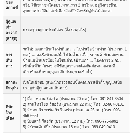
ของ
จริง, ใช้เวลาชมโดยประมาณราว 2 ชั่วโมง, อยู่ฝั่งตรงข้าม
สถานที่
อุทยานประวัติศาสตร์เมืองสิงห์จึงจัดทริปคู่กันได้สะดวก
ผู้ดูแล/
เจ้า
พระครูกาญจนประภัสสร (ตั้ง ปภสฺสโร)
อาวาส
(ล่าสุด)
รถไฟ: ลงสถานีรถไฟท่ากิเลน → ไปท่าเรือข้ามฟาก (ประมาณ 1
การ
กม.) → ลงเรือข้ามแม่น้ำไปวัดถ้ำมะเดื่อ; รถยนต์: ข้ามสะพาน
เดิน
ข้ามแม่น้ำแควน้อยในโซนตำบลบ้านเก่า → ไปต่อราว 2 กม.
ทาง
เข้าพื้นที่วัด (บางช่วงมีข้อมูลว่าอาจต้องติดต่อหน่วยงานที่
เกี่ยวข้องเพื่อขอกุญแจเปิดประตูทางเข้าถ้ำ)
สถานะ
เปิดให้เข้าชม (แนะนำตรวจสอบขั้นตอนการเข้าถ้ำ/กุญแจเปิด
ปัจจุบัน
ประตูกับผู้ดูแลก่อนเดินทาง)
1) ผึ้ง – หวาน รีสอร์ท (ประมาณ 20 กม.) โทร. 081-841-3504
2) สวนไทรโยค รีสอร์ท (ประมาณ 22 กม.) โทร. 02-967-8181
ที่พัก
3) วังนกแก้ว พาร์ค วิว รีสอร์ท (ประมาณ 25 กม.) โทร. 096-
ใกล้
456-6651
เคียง
4) ปิงปลาลี รีสอร์ท (ประมาณ 12 กม.) โทร. 096-776-6991
5) วังโพแค้มป์ปิ้ง (ประมาณ 18 กม.) โทร. 089-049-9410