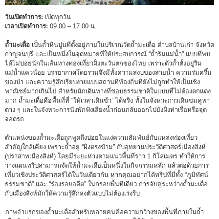
วันเปิดทำการ:
เปิดทุกวัน
เวลาเปิดทำการ:
09.00 – 17.00 น.
ถ้ำมะเดื่อ
เป็นถ้ำหินปูนที่ตั้งอยู่ภายในบริเวณวัดถ้ำมะเดื่อ ตำบลบ้านเก่า จังหวัด
กาญจนบุรี และเป็นหนึ่งในจุดหมายที่ให้ประสบการณ์ “ถ้ำริมแม่น้ำ” แบบที่พบ
ได้ไม่บ่อยนักในเส้นทางท่องเที่ยวฝั่งตะวันตกของไทย เพราะตัวถ้ำตั้งอยู่ริม
แม่น้ำแควน้อย บรรยากาศโดยรวมจึงมีทั้งความสงบของสายน้ำ ความร่มครึ้ม
ของป่า และความรู้สึกเรียบง่ายแบบสถานที่ท้องถิ่นที่ยังไม่ถูกทำให้เป็นเชิง
พาณิชย์มากเกินไป สำหรับนักเดินทางที่ชอบธรรมชาติในแบบที่ไม่ต้องตกแต่ง
มาก ถ้ำมะเดื่อคือพื้นที่ที่ “ให้เวลาเดินช้า” ได้จริง ทั้งในจังหวะการเดินชมคูหา
ต่าง ๆ และในจังหวะการนั่งพักฟังเสียงน้ำก่อนกลับออกไปยังฝั่งท่าเรือหรือจุด
จอดรถ
ตำแหน่งของถ้ำมะเดื่อถูกพูดถึงบ่อยในแง่ความสัมพันธ์กับแหล่งท่องเที่ยว
สำคัญใกล้เคียง เพราะถ้ำอยู่ “ฝั่งตรงข้าม” กับอุทยานประวัติศาสตร์เมืองสิงห์
(ปราสาทเมืองสิงห์) โดยมีระยะห่างตามแนวพื้นที่ราว 1 กิโลเมตร ทำให้การ
วางแผนทริปสามารถจัดให้ถ้ำมะเดื่อเป็นหนึ่งในกิจกรรมหลัก แล้วต่อด้วยการ
เที่ยวเชิงประวัติศาสตร์ได้ในวันเดียวกัน หากคุณอยากได้ทริปที่มีทั้ง “ภูมิทัศน์
ธรรมชาติ” และ “ร่องรอยอดีต” ในกรอบพื้นที่เดียว การจับคู่ระหว่างถ้ำมะเดื่อ
กับเมืองสิงห์มักให้ความรู้สึกลงตัวแบบไม่ต้องเร่งรีบ
ภาพจำแรกของถ้ำมะเดื่อสำหรับหลายคนคือความกว้างของพื้นที่ภายในถ้ำ