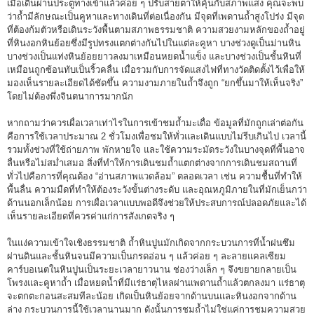
เมื่อเดินผ่านประตูทางเข้าแล้วค่อย ๆ ปรับสายตาให้คุ้นกับสภาพแสง คุณจะพบ
ว่าถ้ำมีลักษณะเป็นคูหาและทางเดินที่ต่อเนื่องกัน มีจุดที่เพดานถ้ำสูงโปร่ง มีจุด
ที่ต้องก้มตัวหรือเดินระวังพื้นตามสภาพธรรมชาติ ความสวยงามหลักของถ้ำอยู่
ที่หินงอกหินย้อยซึ่งมีรูปทรงแตกต่างกันไปในแต่ละคูหา บางช่วงดูเป็นม่านหิน
บางช่วงเป็นแท่งหินย้อยยาวลงมาเหมือนหยดน้ำแข็ง และบางช่วงเป็นชั้นหินที่
เหมือนถูกซ้อนทับเป็นริ้วคลื่น เมื่อรวมกับการจัดแสงไฟที่ทางวัดติดตั้งไว้เพื่อให้
มองเห็นรายละเอียดได้ชัดขึ้น ความงามภายในถ้ำจึงถูก “ยกขึ้นมาให้เห็นจริง”
โดยไม่ต้องพึ่งจินตนาการมากนัก
หากถามว่าควรเผื่อเวลาเท่าไรในการเข้าชมถ้ำมะเดื่อ ข้อมูลที่มักถูกเล่าต่อกัน
คือการใช้เวลาประมาณ 2 ชั่วโมงเพื่อชมให้ทั่วและเดินแบบไม่รีบเกินไป เวลานี้
รวมทั้งช่วงที่ใช้ถ่ายภาพ พักหายใจ และใช้ความระมัดระวังในบางจุดที่พื้นอาจ
ลื่นหรือไม่สม่ำเสมอ สิ่งที่ทำให้การเดินชมถ้ำแตกต่างจากการเดินชมสถานที่
ทั่วไปคือการที่คุณต้อง “อ่านสภาพแวดล้อม” ตลอดเวลา เช่น ความชื้นที่ทำให้
พื้นลื่น ความมืดที่ทำให้ต้องระวังขั้นต่างระดับ และอุณหภูมิภายในที่มักเย็นกว่า
ด้านนอกเล็กน้อย การเผื่อเวลาแบบพอดีจึงช่วยให้ประสบการณ์ปลอดภัยและได้
เห็นรายละเอียดที่ควรค่าแก่การสังเกตจริง ๆ
ในแง่ความเข้าใจเชิงธรรมชาติ ถ้ำหินปูนมักเกิดจากกระบวนการที่น้ำฝนซึม
ผ่านดินและชั้นหินจนมีความเป็นกรดอ่อน ๆ แล้วค่อย ๆ ละลายแคลเซียม
คาร์บอเนตในหินปูนเป็นระยะเวลายาวนาน ช่องว่างเล็ก ๆ จึงขยายกลายเป็น
โพรงและคูหาถ้ำ เมื่อหยดน้ำที่มีแร่ธาตุไหลผ่านเพดานถ้ำแล้วตกลงมา แร่ธาตุ
จะตกตะกอนสะสมทีละน้อย เกิดเป็นหินย้อยจากด้านบนและหินงอกจากด้าน
ล่าง กระบวนการนี้ใช้เวลานานมาก ดังนั้นการชมถ้ำไม่ใช่แค่การชมความสวย