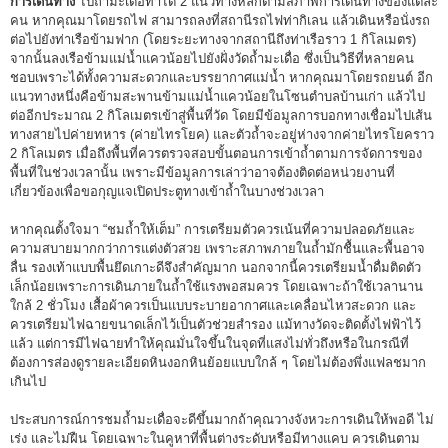
การเดินทาง
ไปถ้ำมะเดื่อทำได้ 2 แนวทางหลักตามสภาพการเดินทางของแต่ละ
คน หากคุณมาโดยรถไฟ สามารถลงที่สถานีรถไฟท่ากิเลน แล้วเดินหรือนั่งรถ
ต่อไปยังท่าเรือข้ามฟาก (โดยระยะทางจากสถานีถึงท่าเรือราว 1 กิโลเมตร)
จากนั้นลงเรือข้ามแม่น้ำแควน้อยไปยังฝั่งวัดถ้ำมะเดื่อ ซึ่งเป็นวิธีที่หลายคน
ชอบเพราะได้ทั้งความสะดวกและบรรยากาศแม่น้ำ หากคุณมาโดยรถยนต์ อีก
แนวทางหนึ่งคือข้ามสะพานข้ามแม่น้ำแควน้อยในโซนตำบลบ้านเก่า แล้วไป
ต่ออีกประมาณ 2 กิโลเมตรเข้าสู่พื้นที่วัด โดยมีข้อมูลการบอกทางเชื่อมไปเส้น
ทางสายไปค่ายทหาร (ค่ายไทรโยค) และตัวถ้ำจะอยู่ห่างจากค่ายไทรโยคราว
2 กิโลเมตร เมื่อถึงพื้นที่ควรตรวจสอบขั้นตอนการเข้าถ้ำตามการจัดการของ
พื้นที่ในช่วงเวลานั้น เพราะมีข้อมูลการเล่าว่าอาจต้องติดต่อหน่วยงานที่
เกี่ยวข้องเพื่อขอกุญแจเปิดประตูทางเข้าถ้ำในบางช่วงเวลา
หากคุณตั้งใจมา “ชมถ้ำให้เต็ม” การเตรียมตัวควรเน้นที่ความปลอดภัยและ
ความสบายมากกว่าการแต่งตัวสวย เพราะสภาพภายในถ้ำมักชื้นและพื้นอาจ
ลื่น รองเท้าแบบพื้นยึดเกาะดีจึงสำคัญมาก นอกจากนี้ควรเตรียมน้ำดื่มติดตัว
เล็กน้อยเพราะการเดินภายในถ้ำใช้แรงพอสมควร โดยเฉพาะถ้าใช้เวลานาน
ใกล้ 2 ชั่วโมง เสื้อผ้าควรเป็นแบบระบายอากาศและเคลื่อนไหวสะดวก และ
ควรเตรียมไฟฉายขนาดเล็กไว้เป็นตัวช่วยสำรอง แม้ทางวัดจะติดตั้งไฟฟ้าไว้
แล้ว แต่การมีไฟฉายทำให้คุณมั่นใจขึ้นในจุดที่แสงไม่ทั่วถึงหรือในกรณีที่
ต้องการส่องดูรายละเอียดหินงอกหินย้อยแบบใกล้ ๆ โดยไม่ต้องพึ่งแฟลชมาก
เกินไป
ประสบการณ์การชมถ้ำมะเดื่อจะดีขึ้นมากถ้าคุณวางจังหวะการเดินให้พอดี ไม่
เร่ง และไม่ฝืน โดยเฉพาะในคูหาที่พื้นต่างระดับหรือมีทางแคบ ควรเดินตาม