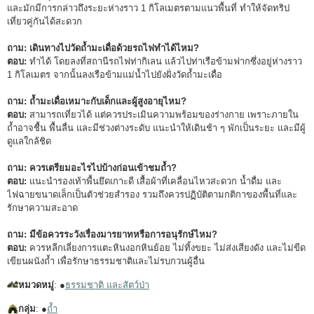
และมักมีการกล่าวถึงระยะห่างราว 1 กิโลเมตรตามแนวพื้นที่ ทำให้จัดทริป
เที่ยวคู่กันได้สะดวก
ถาม: เดินทางไปวัดถ้ำมะเดื่อด้วยรถไฟทำได้ไหม?
ตอบ:
ทำได้ โดยลงที่สถานีรถไฟท่ากิเลน แล้วไปท่าเรือข้ามฟากซึ่งอยู่ห่างราว
1 กิโลเมตร จากนั้นลงเรือข้ามแม่น้ำไปยังฝั่งวัดถ้ำมะเดื่อ
ถาม: ถ้ำมะเดื่อเหมาะกับเด็กและผู้สูงอายุไหม?
ตอบ:
สามารถเที่ยวได้ แต่ควรประเมินความพร้อมของร่างกาย เพราะภายใน
ถ้ำอาจชื้น พื้นลื่น และมีช่วงต่างระดับ แนะนำให้เดินช้า ๆ พักเป็นระยะ และมีผู้
ดูแลใกล้ชิด
ถาม: ควรเตรียมอะไรไปบ้างก่อนเข้าชมถ้ำ?
ตอบ:
แนะนำรองเท้าพื้นยึดเกาะดี เสื้อผ้าที่เคลื่อนไหวสะดวก น้ำดื่ม และ
ไฟฉายขนาดเล็กเป็นตัวช่วยสำรอง รวมถึงควรปฏิบัติตามกติกาของพื้นที่และ
รักษาความสะอาด
ถาม: มีข้อควรระวังเรื่องมารยาทหรือการอนุรักษ์ไหม?
ตอบ:
ควรหลีกเลี่ยงการแตะหินงอกหินย้อย ไม่ทิ้งขยะ ไม่ส่งเสียงดัง และไม่ขีด
เขียนผนังถ้ำ เพื่อรักษาธรรมชาติและไม่รบกวนผู้อื่น
หมวดหมู่
: ●
ธรรมชาติ และสัตว์ป่า
กลุ่ม
: ●
ถ้ำ