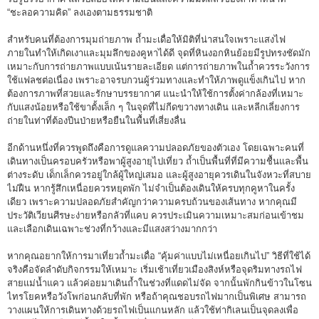
“ชะลอความคิด” ลงเองตามธรรมชาติ
สำหรับคนที่ต้องการมุมถ่ายภาพ ถ้ำมะเดื่อให้มิติที่น่าสนใจเพราะแสงไฟ
ภายในทำให้เกิดเงาและมุมลึกของคูหาได้ดี จุดที่หินงอกหินย้อยมีรูปทรงชัดมัก
เหมาะกับการถ่ายภาพแบบเน้นรายละเอียด แต่การถ่ายภาพในถ้ำควรระวังการ
ใช้แฟลชต่อเนื่อง เพราะอาจรบกวนผู้ร่วมทางและทำให้ภาพดูแข็งเกินไป หาก
ต้องการภาพที่สวยและรักษาบรรยากาศ แนะนำให้ใช้การตั้งค่ากล้องที่เหมาะ
กับแสงน้อยหรือใช้ขาตั้งเล็ก ๆ ในจุดที่ไม่กีดขวางทางเดิน และหลีกเลี่ยงการ
ถ่ายในท่าที่ต้องปีนป่ายหรือยืนในพื้นที่เสี่ยงลื่น
อีกด้านหนึ่งที่ควรพูดถึงคือการดูแลความปลอดภัยของตัวเอง โดยเฉพาะคนที่
เดินทางเป็นครอบครัวหรือพาผู้สูงอายุไปเที่ยว ถ้ำเป็นพื้นที่ที่มีความชื้นและพื้น
ต่างระดับ เด็กเล็กควรอยู่ใกล้ผู้ใหญ่เสมอ และผู้สูงอายุควรเดินในจังหวะที่สบาย
ไม่ฝืน หากรู้สึกเหนื่อยควรหยุดพัก ไม่จำเป็นต้องเดินให้ครบทุกคูหาในครั้ง
เดียว เพราะความปลอดภัยสำคัญกว่าความครบถ้วนของเส้นทาง หากคุณมี
ประวัติเวียนศีรษะง่ายหรือกลัวที่แคบ ควรประเมินความเหมาะสมก่อนเข้าชม
และเลือกเดินเฉพาะช่วงที่กว้างและมีแสงสว่างมากกว่า
หากคุณอยากให้การมาเที่ยวถ้ำมะเดื่อ “คุ้มค่าแบบไม่เหนื่อยเกินไป” วิธีที่ใช้ได้
จริงคือจัดลำดับกิจกรรมให้เหมาะ เริ่มเช้าเที่ยวเมืองสิงห์หรือจุดริมทางรถไฟ
สายแม่น้ำแคว แล้วค่อยมาเดินถ้ำในช่วงที่แดดไม่จัด จากนั้นพักกินข้าวในโซน
ไทรโยคหรือวังโพก่อนกลับที่พัก หรือถ้าคุณชอบรถไฟมากเป็นพิเศษ สามารถ
วางแผนให้การเดินทางด้วยรถไฟเป็นแกนหลัก แล้วใช้ท่ากิเลนเป็นจุดลงเพื่อ