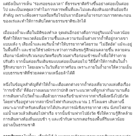
แต่ยังเป็นการเห็น “ร่องรอยของเวลา” ที่ธรรมชาติสร้างขึ้นอย่างค่อยเป็นค่อย
ไป และเป็นเหตุผลว่าทำไมการเคารพพื้นที่และไม่แตะต้องหินงอกหินย้อยจึง
สำคัญ เพราะเพียงคราบเหงื่อหรือไขมันจากมือคนก็อาจรบกวนการตกตะกอน
ของแร่และทำให้การเติบโตตามธรรมชาติชะงักได้
เมื่อมองถ้ำมะเดื่อในมิติของทำเล จุดเด่นอีกอย่างคือการอยู่ริมแม่น้ำแควน้อย
ซึ่งทำให้สภาพแวดล้อมมีความชื้นและความร่มเย็นต่างจากถ้ำที่อยู่กลางเขา
แบบแห้ง ๆ เสียงน้ำและลมริมน้ำทำให้บรรยากาศโดยรวม “ไม่อึดอัด” แม้จะอยู่
ในพื้นที่ถ้ำ และช่วยให้ช่วงพักระหว่างการเดินชมรู้สึกผ่อนคลายขึ้น หลายคน
เลือกมานั่งพักบริเวณรอบวัดหรือบริเวณท่าเรือก่อนเข้าชมถ้ำเพื่อให้ร่างกาย
ปรับตัว จากนั้นค่อยเริ่มเดินชมแบบค่อยเป็นค่อยไป วิธีนี้ทำให้การเดินในถ้ำ
รู้สึกสบายกว่า โดยเฉพาะในวันที่อากาศร้อน เพราะภายในถ้ำอาจให้ความเย็น
แบบธรรมชาติที่ช่วยลดความเหนื่อยล้าได้ดี
หนึ่งในข้อมูลสำคัญที่ทำให้ถ้ำมะเดื่อแตกต่างจากถ้ำท่องเที่ยวบางแห่งคือเรื่อง
“การเข้าถึง” ที่ต้องวางแผนมากกว่าปกติ เพราะแนวทางที่ถูกเล่ากันมานานคือ
การเดินทางไปวัดถ้ำมะเดื่อด้วยการลงเรือข้ามฟากจากท่าเรือฝั่งหนึ่งไปยังวัด
โดยท่าเรืออยู่ห่างจากสถานีรถไฟท่ากิเลนประมาณ 1 กิโลเมตร เส้นทางนี้
เหมาะมากสำหรับคนที่อยากได้ประสบการณ์เชิงบรรยากาศ เช่น นั่งรถไฟสาย
แม่น้ำแควแล้วเดินต่อไปท่าเรือ จากนั้นข้ามฟากไปยังวัด ซึ่งให้ความรู้สึกคล้าย
การเดินทางท้องถิ่นแบบช้า ๆ และเข้ากับคาแรกเตอร์ของพื้นที่ริมแควน้อย
อย่างเป็นธรรมชาติ