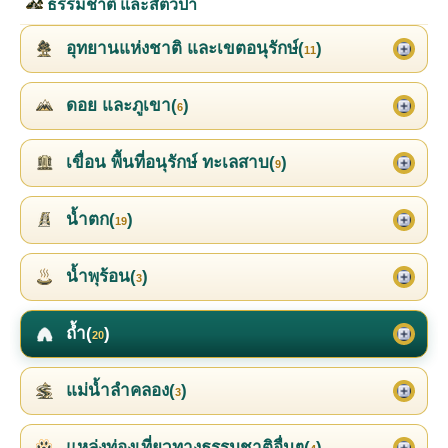
ธรรมชาติ และสัตว์ป่า
อุทยานแห่งชาติ และเขตอนุรักษ์(
)
11
ดอย และภูเขา(
)
6
เขื่อน พื้นที่อนุรักษ์ ทะเลสาบ(
)
9
น้ำตก(
)
19
น้ำพุร้อน(
)
3
ถ้ำ(
)
20
แม่น้ำลำคลอง(
)
3
แหล่งท่องเที่ยวทางธรรมชาติอื่นๆ(
)