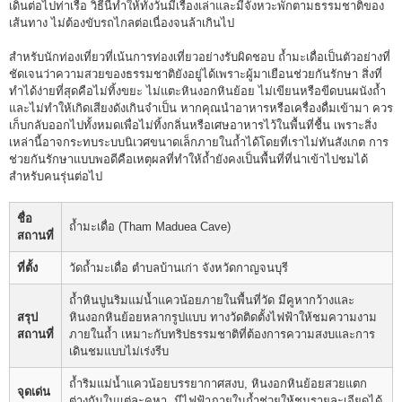
เดินต่อไปท่าเรือ วิธีนี้ทำให้ทั้งวันมีเรื่องเล่าและมีจังหวะพักตามธรรมชาติของ
เส้นทาง ไม่ต้องขับรถไกลต่อเนื่องจนล้าเกินไป
สำหรับนักท่องเที่ยวที่เน้นการท่องเที่ยวอย่างรับผิดชอบ ถ้ำมะเดื่อเป็นตัวอย่างที่
ชัดเจนว่าความสวยของธรรมชาติยังอยู่ได้เพราะผู้มาเยือนช่วยกันรักษา สิ่งที่
ทำได้ง่ายที่สุดคือไม่ทิ้งขยะ ไม่แตะหินงอกหินย้อย ไม่เขียนหรือขีดบนผนังถ้ำ
และไม่ทำให้เกิดเสียงดังเกินจำเป็น หากคุณนำอาหารหรือเครื่องดื่มเข้ามา ควร
เก็บกลับออกไปทั้งหมดเพื่อไม่ทิ้งกลิ่นหรือเศษอาหารไว้ในพื้นที่ชื้น เพราะสิ่ง
เหล่านี้อาจกระทบระบบนิเวศขนาดเล็กภายในถ้ำได้โดยที่เราไม่ทันสังเกต การ
ช่วยกันรักษาแบบพอดีคือเหตุผลที่ทำให้ถ้ำยังคงเป็นพื้นที่ที่น่าเข้าไปชมได้
สำหรับคนรุ่นต่อไป
ชื่อ
ถ้ำมะเดื่อ (Tham Maduea Cave)
สถานที่
ที่ตั้ง
วัดถ้ำมะเดื่อ ตำบลบ้านเก่า จังหวัดกาญจนบุรี
ถ้ำหินปูนริมแม่น้ำแควน้อยภายในพื้นที่วัด มีคูหากว้างและ
สรุป
หินงอกหินย้อยหลากรูปแบบ ทางวัดติดตั้งไฟฟ้าให้ชมความงาม
สถานที่
ภายในถ้ำ เหมาะกับทริปธรรมชาติที่ต้องการความสงบและการ
เดินชมแบบไม่เร่งรีบ
ถ้ำริมแม่น้ำแควน้อยบรรยากาศสงบ, หินงอกหินย้อยสวยแตก
จุดเด่น
ต่างกันในแต่ละคูหา, มีไฟฟ้าภายในถ้ำช่วยให้ชมรายละเอียดได้