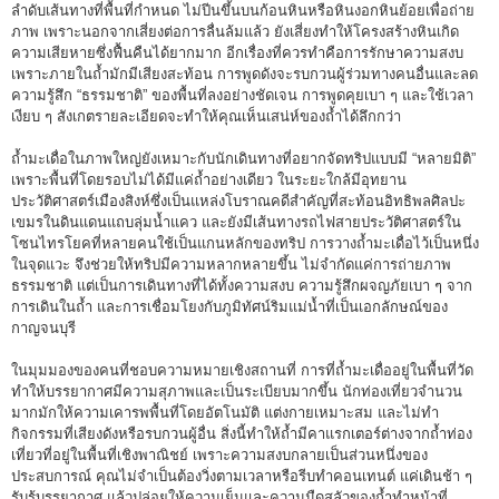
ลำดับเส้นทางที่พื้นที่กำหนด ไม่ปีนขึ้นบนก้อนหินหรือหินงอกหินย้อยเพื่อถ่าย
ภาพ เพราะนอกจากเสี่ยงต่อการลื่นล้มแล้ว ยังเสี่ยงทำให้โครงสร้างหินเกิด
ความเสียหายซึ่งฟื้นคืนได้ยากมาก อีกเรื่องที่ควรทำคือการรักษาความสงบ
เพราะภายในถ้ำมักมีเสียงสะท้อน การพูดดังจะรบกวนผู้ร่วมทางคนอื่นและลด
ความรู้สึก “ธรรมชาติ” ของพื้นที่ลงอย่างชัดเจน การพูดคุยเบา ๆ และใช้เวลา
เงียบ ๆ สังเกตรายละเอียดจะทำให้คุณเห็นเสน่ห์ของถ้ำได้ลึกกว่า
ถ้ำมะเดื่อในภาพใหญ่ยังเหมาะกับนักเดินทางที่อยากจัดทริปแบบมี “หลายมิติ”
เพราะพื้นที่โดยรอบไม่ได้มีแค่ถ้ำอย่างเดียว ในระยะใกล้มีอุทยาน
ประวัติศาสตร์เมืองสิงห์ซึ่งเป็นแหล่งโบราณคดีสำคัญที่สะท้อนอิทธิพลศิลปะ
เขมรในดินแดนแถบลุ่มน้ำแคว และยังมีเส้นทางรถไฟสายประวัติศาสตร์ใน
โซนไทรโยคที่หลายคนใช้เป็นแกนหลักของทริป การวางถ้ำมะเดื่อไว้เป็นหนึ่ง
ในจุดแวะ จึงช่วยให้ทริปมีความหลากหลายขึ้น ไม่จำกัดแค่การถ่ายภาพ
ธรรมชาติ แต่เป็นการเดินทางที่ได้ทั้งความสงบ ความรู้สึกผจญภัยเบา ๆ จาก
การเดินในถ้ำ และการเชื่อมโยงกับภูมิทัศน์ริมแม่น้ำที่เป็นเอกลักษณ์ของ
กาญจนบุรี
ในมุมมองของคนที่ชอบความหมายเชิงสถานที่ การที่ถ้ำมะเดื่ออยู่ในพื้นที่วัด
ทำให้บรรยากาศมีความสุภาพและเป็นระเบียบมากขึ้น นักท่องเที่ยวจำนวน
มากมักให้ความเคารพพื้นที่โดยอัตโนมัติ แต่งกายเหมาะสม และไม่ทำ
กิจกรรมที่เสียงดังหรือรบกวนผู้อื่น สิ่งนี้ทำให้ถ้ำมีคาแรกเตอร์ต่างจากถ้ำท่อง
เที่ยวที่อยู่ในพื้นที่เชิงพาณิชย์ เพราะความสงบกลายเป็นส่วนหนึ่งของ
ประสบการณ์ คุณไม่จำเป็นต้องวิ่งตามเวลาหรือรีบทำคอนเทนต์ แค่เดินช้า ๆ
รับรู้บรรยากาศ แล้วปล่อยให้ความเย็นและความมืดสลัวของถ้ำทำหน้าที่