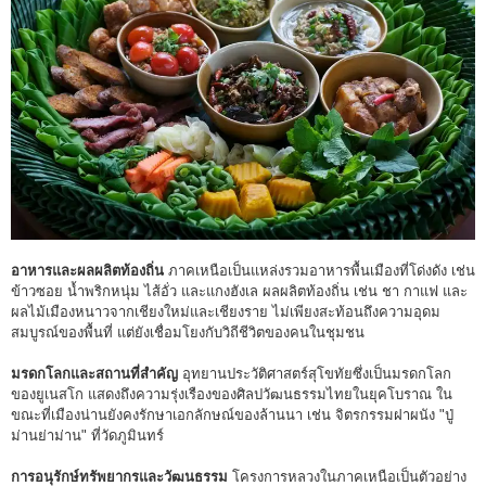
อาหารและผลผลิตท้องถิ่น
ภาคเหนือเป็นแหล่งรวมอาหารพื้นเมืองที่โด่งดัง เช่น
ข้าวซอย น้ำพริกหนุ่ม ไส้อั่ว และแกงฮังเล ผลผลิตท้องถิ่น เช่น ชา กาแฟ และ
ผลไม้เมืองหนาวจากเชียงใหม่และเชียงราย ไม่เพียงสะท้อนถึงความอุดม
สมบูรณ์ของพื้นที่ แต่ยังเชื่อมโยงกับวิถีชีวิตของคนในชุมชน
มรดกโลกและสถานที่สำคัญ
อุทยานประวัติศาสตร์สุโขทัยซึ่งเป็นมรดกโลก
ของยูเนสโก แสดงถึงความรุ่งเรืองของศิลปวัฒนธรรมไทยในยุคโบราณ ใน
ขณะที่เมืองน่านยังคงรักษาเอกลักษณ์ของล้านนา เช่น จิตรกรรมฝาผนัง "ปู่
ม่านย่าม่าน" ที่วัดภูมินทร์
การอนุรักษ์ทรัพยากรและวัฒนธรรม
โครงการหลวงในภาคเหนือเป็นตัวอย่าง