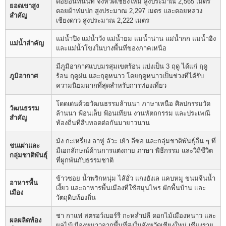
ดอยอินทนนท์ จังหวัดเชียงใหม่ สูงประมาณ 2,565 เมตร
ยอดเขาสูง
ดอยผ้าห่มปก สูงประมาณ 2,297 เมตร และดอยหลวง
สำคัญ
เชียงดาว สูงประมาณ 2,222 เมตร
แม่น้ำปิง แม่น้ำวัง แม่น้ำยม แม่น้ำน่าน แม่น้ำกก แม่น้ำอิง
แม่น้ำสำคัญ
และแม่น้ำโขงในบางพื้นที่ของภาคเหนือ
มีภูมิอากาศแบบมรสุมเขตร้อน แบ่งเป็น 3 ฤดู ได้แก่ ฤดู
ภูมิอากาศ
ร้อน ฤดูฝน และฤดูหนาว โดยฤดูหนาวเป็นช่วงที่ได้รับ
ความนิยมมากที่สุดสำหรับการท่องเที่ยว
โดดเด่นด้วยวัฒนธรรมล้านนา ภาษาเหนือ ศิลปกรรมวัด
วัฒนธรรม
ล้านนา ฟ้อนเล็บ ฟ้อนเทียน งานหัตถกรรม และประเพณี
สำคัญ
ท้องถิ่นที่สืบทอดต่อกันมายาวนาน
ม้ง กะเหรี่ยง ลาหู่ ลัวะ เย้า ลีซอ และกลุ่มชาติพันธุ์อื่น ๆ ที่
ชนเผ่าและ
มีเอกลักษณ์ด้านการแต่งกาย ภาษา พิธีกรรม และวิถีชีวิต
กลุ่มชาติพันธุ์
ที่ผูกพันกับธรรมชาติ
ข้าวซอย น้ำพริกหนุ่ม ไส้อั่ว แกงฮังเล แคบหมู ขนมจีนน้ำ
อาหารพื้น
เงี้ยว และอาหารพื้นเมืองที่ใช้สมุนไพร ผักพื้นบ้าน และ
เมือง
วัตถุดิบท้องถิ่น
ชา กาแฟ สตรอว์เบอร์รี กะหล่ำปลี ดอกไม้เมืองหนาว และ
ผลผลิตท้อง
ผลไม้เมืองหนาวจากพื้นที่สูงในจังหวัดเชียงใหม่ เชียงราย