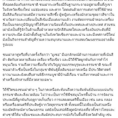
ที่สอดคล้องกับธรรมชาติ ชนเผ่ากะเหรี่ยงมีถิ่นฐานกระจายอยู่ตามพื้นที่ภูเขา
ในจังหวัดเชียงใหม่ แม่ฮ่องสอน และตาก โดดเด่นด้วยการแต่งกายที่ใช้ผ้าทอ
มือสีสันเรียบง่ายแต่มีความหมายลึกซึ้ง ผู้หญิงกะเหรี่ยงมักสวมชุดยาวสีขาวใน
ช่วงวัยสาวและเปลี่ยนเป็นสีเข้มเมื่อแต่งงานแล้ว งานหัตถกรรมผ้าทอกะเหรี่ยง
ถือเป็นมรดกภูมิปัญญาที่ได้รับความนิยมทั้งในประเทศและต่างประเทศ ส่วนชน
เผ่าม้งเป็นที่รู้จักในด้านเสื้อผ้าลวดลายปักสีสันสดใสและเครื่องเงินประดับที่มี
ความประณีต ม้งมักตั้งถิ่นฐานในจังหวัดเชียงรายและน่าน และมีเทศกาลปีใหม่
ม้งเป็นกิจกรรมสำคัญที่รวมความสนุกสนานและการแสดงวัฒนธรรมอย่างเต็ม
รูปแบบ
ชนเผ่าลาหู่หรือที่บางครั้งเรียกว่า “มูเซอ” มีเอกลักษณ์ด้านการแต่งกายที่เน้นสี
ดำ ตัดกับลวดลายสีแดง เหลือง หรือเขียว และมีวิถีชีวิตผูกพันกับการทำไร่
หมุนเวียน รวมถึงความเชื่อเกี่ยวกับวิญญาณบรรพบุรุษและธรรมชาติ ขณะที่
ชนเผ่าลัวะซึ่งเป็นหนึ่งในกลุ่มชาติพันธุ์ดั้งเดิมของภาคเหนือ มีประวัติศาสตร์
ยาวนานและยังคงสืบสานพิธีกรรมบูชาผีบ้านผีเรือน รวมถึงการทอผ้าและการ
ทำเครื่องจักสานที่มีลวดลายเฉพาะ
วิถีชีวิตของชนเผ่าต่าง ๆ ในภาคเหนือสะท้อนถึงความสัมพันธ์อันแนบแน่นกับ
ธรรมชาติและสิ่งแวดล้อม ไม่ว่าจะเป็นการใช้พืชสมุนไพรพื้นบ้าน การจัดงาน
ประเพณีที่ผูกพันกับฤดูกาลเก็บเกี่ยว การแสดงดนตรีพื้นเมือง เช่น แคน กลอง
หรือเครื่องดนตรีที่ประดิษฐ์จากวัสดุธรรมชาติ ทั้งหมดนี้ไม่เพียงเป็นส่วนหนึ่ง
ของอัตลักษณ์ทางวัฒนธรรม แต่ยังเป็นเสน่ห์ดึงดูดนักท่องเที่ยวทั้งชาวไทยและ
ต่างชาติให้มาเยี่ยมชมและสัมผัสประสบการณ์จริงในพื้นที่จังหวัดสำคัญ เช่น