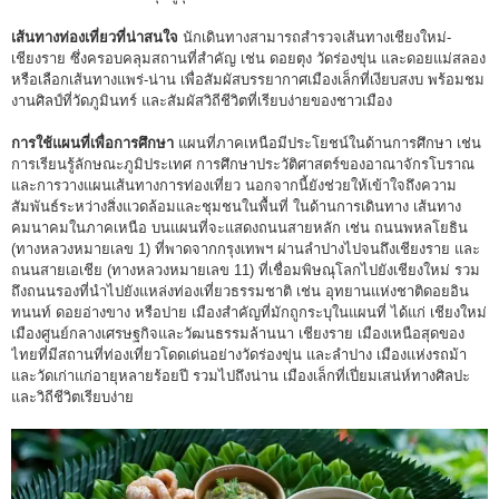
เส้นทางท่องเที่ยวที่น่าสนใจ
นักเดินทางสามารถสำรวจเส้นทางเชียงใหม่-
เชียงราย ซึ่งครอบคลุมสถานที่สำคัญ เช่น ดอยตุง วัดร่องขุ่น และดอยแม่สลอง
หรือเลือกเส้นทางแพร่-น่าน เพื่อสัมผัสบรรยากาศเมืองเล็กที่เงียบสงบ พร้อมชม
งานศิลป์ที่วัดภูมินทร์ และสัมผัสวิถีชีวิตที่เรียบง่ายของชาวเมือง
การใช้แผนที่เพื่อการศึกษา
แผนที่ภาคเหนือมีประโยชน์ในด้านการศึกษา เช่น
การเรียนรู้ลักษณะภูมิประเทศ การศึกษาประวัติศาสตร์ของอาณาจักรโบราณ
และการวางแผนเส้นทางการท่องเที่ยว นอกจากนี้ยังช่วยให้เข้าใจถึงความ
สัมพันธ์ระหว่างสิ่งแวดล้อมและชุมชนในพื้นที่ ในด้านการเดินทาง เส้นทาง
คมนาคมในภาคเหนือ บนแผนที่จะแสดงถนนสายหลัก เช่น ถนนพหลโยธิน
(ทางหลวงหมายเลข 1) ที่พาดจากกรุงเทพฯ ผ่านลำปางไปจนถึงเชียงราย และ
ถนนสายเอเชีย (ทางหลวงหมายเลข 11) ที่เชื่อมพิษณุโลกไปยังเชียงใหม่ รวม
ถึงถนนรองที่นำไปยังแหล่งท่องเที่ยวธรรมชาติ เช่น อุทยานแห่งชาติดอยอิน
ทนนท์ ดอยอ่างขาง หรือปาย เมืองสำคัญที่มักถูกระบุในแผนที่ ได้แก่ เชียงใหม่
เมืองศูนย์กลางเศรษฐกิจและวัฒนธรรมล้านนา เชียงราย เมืองเหนือสุดของ
ไทยที่มีสถานที่ท่องเที่ยวโดดเด่นอย่างวัดร่องขุ่น และลำปาง เมืองแห่งรถม้า
และวัดเก่าแก่อายุหลายร้อยปี รวมไปถึงน่าน เมืองเล็กที่เปี่ยมเสน่ห์ทางศิลปะ
และวิถีชีวิตเรียบง่าย