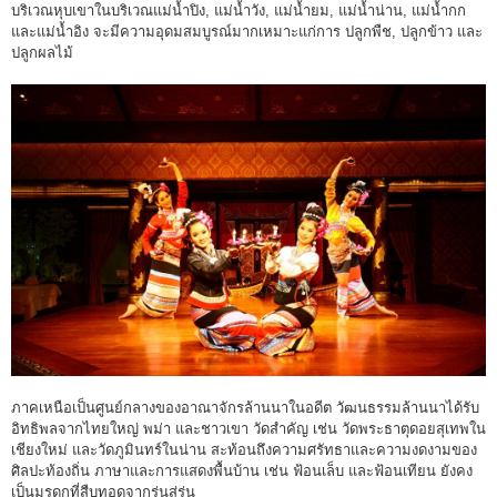
บริเวณหุบเขาในบริเวณแม่น้ำปิง, แม่น้ำวัง, แม่น้ำยม, แม่น้ำน่าน, แม่น้ำกก
และแม่น้ำอิง จะมีความอุดมสมบูรณ์มากเหมาะแก่การ ปลูกพืช, ปลูกข้าว และ
ปลูกผลไม้
ภาคเหนือเป็นศูนย์กลางของอาณาจักรล้านนาในอดีต วัฒนธรรมล้านนาได้รับ
อิทธิพลจากไทยใหญ่ พม่า และชาวเขา วัดสำคัญ เช่น วัดพระธาตุดอยสุเทพใน
เชียงใหม่ และวัดภูมินทร์ในน่าน สะท้อนถึงความศรัทธาและความงดงามของ
ศิลปะท้องถิ่น ภาษาและการแสดงพื้นบ้าน เช่น ฟ้อนเล็บ และฟ้อนเทียน ยังคง
เป็นมรดกที่สืบทอดจากรุ่นสู่รุ่น