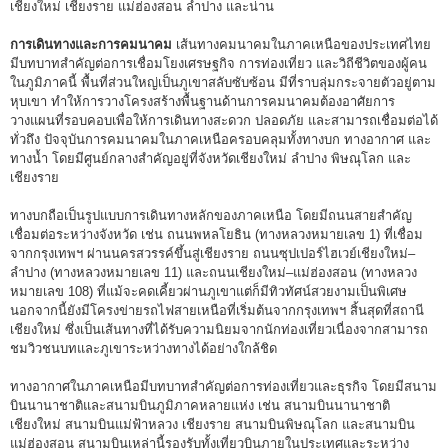
เชียงใหม่ เชียงราย แม่ฮ่องสอน ลำปาง และน่าน
การเดินทางและการคมนาคม
เส้นทางคมนาคมในภาคเหนือของประเทศไทย
มีบทบาทสำคัญต่อการเชื่อมโยงเศรษฐกิจ การท่องเที่ยว และวิถีชีวิตของผู้คน
ในภูมิภาคนี้ พื้นที่ส่วนใหญ่เป็นภูเขาสลับซับซ้อน มีที่ราบลุ่มกระจายตัวอยู่ตาม
หุบเขา ทำให้การวางโครงสร้างพื้นฐานด้านการคมนาคมต้องอาศัยการ
วางแผนที่รอบคอบเพื่อให้การเดินทางสะดวก ปลอดภัย และสามารถเชื่อมต่อได้
ทั่วถึง ปัจจุบันการคมนาคมในภาคเหนือครอบคลุมทั้งทางบก ทางอากาศ และ
ทางน้ำ โดยมีศูนย์กลางสำคัญอยู่ที่จังหวัดเชียงใหม่ ลำปาง พิษณุโลก และ
เชียงราย
ทางบกถือเป็นรูปแบบการเดินทางหลักของภาคเหนือ โดยมีถนนสายสำคัญ
เชื่อมต่อระหว่างจังหวัด เช่น ถนนพหลโยธิน (ทางหลวงหมายเลข 1) ที่เชื่อม
จากกรุงเทพฯ ผ่านนครสวรรค์ขึ้นสู่เชียงราย ถนนซุปเปอร์ไฮเวย์เชียงใหม่–
ลำปาง (ทางหลวงหมายเลข 11) และถนนเชียงใหม่–แม่ฮ่องสอน (ทางหลวง
หมายเลข 108) ที่แม้จะคดเคี้ยวผ่านภูเขาแต่ก็มีทิวทัศน์สวยงามเป็นพิเศษ
นอกจากนี้ยังมีโครงข่ายรถไฟสายเหนือที่เริ่มต้นจากกรุงเทพฯ สิ้นสุดที่สถานี
เชียงใหม่ ซึ่งเป็นเส้นทางที่ได้รับความนิยมจากนักท่องเที่ยวเนื่องจากสามารถ
ชมวิวชนบทและภูเขาระหว่างทางได้อย่างใกล้ชิด
ทางอากาศในภาคเหนือมีบทบาทสำคัญต่อการท่องเที่ยวและธุรกิจ โดยมีสนาม
บินนานาชาติและสนามบินภูมิภาคหลายแห่ง เช่น สนามบินนานาชาติ
เชียงใหม่ สนามบินแม่ฟ้าหลวง เชียงราย สนามบินพิษณุโลก และสนามบิน
แม่ฮ่องสอน สนามบินเหล่านี้รองรับทั้งเที่ยวบินภายในประเทศและระหว่าง