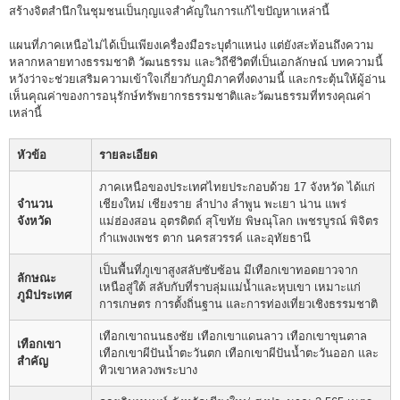
สร้างจิตสำนึกในชุมชนเป็นกุญแจสำคัญในการแก้ไขปัญหาเหล่านี้
แผนที่ภาคเหนือไม่ได้เป็นเพียงเครื่องมือระบุตำแหน่ง แต่ยังสะท้อนถึงความ
หลากหลายทางธรรมชาติ วัฒนธรรม และวิถีชีวิตที่เป็นเอกลักษณ์ บทความนี้
หวังว่าจะช่วยเสริมความเข้าใจเกี่ยวกับภูมิภาคที่งดงามนี้ และกระตุ้นให้ผู้อ่าน
เห็นคุณค่าของการอนุรักษ์ทรัพยากรธรรมชาติและวัฒนธรรมที่ทรงคุณค่า
เหล่านี้
หัวข้อ
รายละเอียด
ภาคเหนือของประเทศไทยประกอบด้วย 17 จังหวัด ได้แก่
จำนวน
เชียงใหม่ เชียงราย ลำปาง ลำพูน พะเยา น่าน แพร่
จังหวัด
แม่ฮ่องสอน อุตรดิตถ์ สุโขทัย พิษณุโลก เพชรบูรณ์ พิจิตร
กำแพงเพชร ตาก นครสวรรค์ และอุทัยธานี
เป็นพื้นที่ภูเขาสูงสลับซับซ้อน มีเทือกเขาทอดยาวจาก
ลักษณะ
เหนือสู่ใต้ สลับกับที่ราบลุ่มแม่น้ำและหุบเขา เหมาะแก่
ภูมิประเทศ
การเกษตร การตั้งถิ่นฐาน และการท่องเที่ยวเชิงธรรมชาติ
เทือกเขาถนนธงชัย เทือกเขาแดนลาว เทือกเขาขุนตาล
เทือกเขา
เทือกเขาผีปันน้ำตะวันตก เทือกเขาผีปันน้ำตะวันออก และ
สำคัญ
ทิวเขาหลวงพระบาง