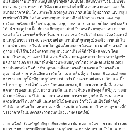
อื่น เนื่องจากพื้นที่ส่วนใหญ่เป็นภูเขาสูงสลับซับซ้อน สลับกับที่ราบลุ่มแม่น้ำซึ่ง
กระจายอยู่ตามหุบเขา ทำให้สภาพอากาศในพื้นที่มีความหลากหลายและเย็น
สบายกว่าภาคอื่น โดยเฉพาะในช่วงฤดูหนาว ภาคเหนือมีภูมิอากาศแบบมรสุม
เขตร้อนซึ่งได้รับอิทธิพลจากมรสุมตะวันตกเฉียงใต้ในช่วงฤดูฝน และมรสุม
ตะวันออกเฉียงเหนือในช่วงฤดูหนาว ฤดูกาลสามารถแบ่งออกเป็นสามช่วงหลัก
ได้แก่ ช่วงฤดูร้อนตั้งแต่กลางเดือนกุมภาพันธ์ถึงกลางเดือนพฤษภาคม อากาศ
ร้อนจัด โดยเฉพาะพื้นที่ราบในแอ่งกระทะ เช่น จังหวัดลำปางและจังหวัดแพร่ที่
อุณหภูมิอาจสูงกว่า 40 องศาเซลเซียส ส่วนพื้นที่ภูเขาสูงยังคงมีอากาศเย็นใน
ตอนเช้าและกลางคืน ต่อมาเป็นฤดูฝนตั้งแต่กลางเดือนพฤษภาคมถึงกลางเดือน
ตุลาคม ซึ่งได้รับอิทธิพลจากมรสุมตะวันตกเฉียงใต้ทำให้มีฝนตกชุก โดย
เฉพาะในเขตภูเขาและป่าไม้ ความชื้นในอากาศสูงเหมาะแก่การเพาะปลูกพืช
ผลทางการเกษตร แต่บางพื้นที่อาจประสบปัญหาน้ำท่วมฉับพลันหรือดินถล่ม
จากฝนตกหนัก ปิดท้ายด้วยฤดูหนาวตั้งแต่กลางเดือนตุลาคมถึงกลางเดือน
กุมภาพันธ์ อากาศเย็นถึงหนาวจัด โดยเฉพาะพื้นที่สูงอย่างดอยอินทนนท์ ดอย
อ่างขาง และภูชี้ฟ้าที่อุณหภูมิอาจลดต่ำกว่า 0 องศาเซลเซียสจนเกิดแม่คะนิ้ง
หรือปรากฏการณ์น้ำค้างแข็ง ลักษณะเด่นของภูมิอากาศภาคเหนือคือความ
แตกต่างของอุณหภูมิระหว่างกลางวันและกลางคืนค่อนข้างสูง พื้นที่ภูเขาสูงมัก
มีอากาศเย็นตลอดปี สภาพอากาศเหมาะแก่การเพาะปลูกพืชเมืองหนาว เช่น
สตรอว์เบอร์รี กะหล่ำปลี และดอกไม้เมืองหนาว อีกทั้งยังเป็นปัจจัยสำคัญที่
ทำให้ภาคเหนือเป็นจุดหมายท่องเที่ยวยอดนิยม โดยเฉพาะในช่วงฤดูหนาวที่มี
บรรยากาศโรแมนติกและวิวทิวทัศน์สวยงามตลอดทั้งปี
ภาคเหนือกำลังเผชิญกับปัญหาสิ่งแวดล้อม เช่น หมอกควันจากการเผาป่า และ
ผลกระทบจากการเปลี่ยนแปลงสภาพภูมิอากาศ การพัฒนาแบบยั่งยืนและการ