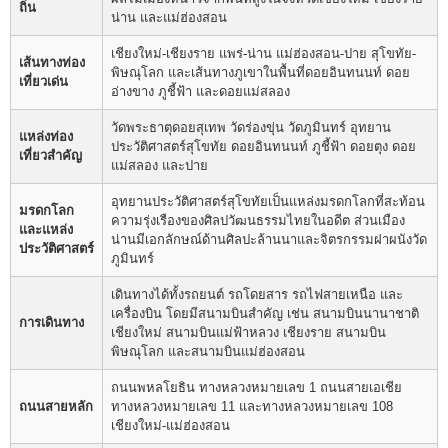
ถิ่น
น่าน และแม่ฮ่องสอน
เชียงใหม่-เชียงราย แพร่-น่าน แม่ฮ่องสอน-ปาย สุโขทัย-
เส้นทางท่อง
พิษณุโลก และเส้นทางภูเขาในพื้นที่ดอยอินทนนท์ ดอย
เที่ยวเด่น
อ่างขาง ภูชี้ฟ้า และดอยแม่สลอง
วัดพระธาตุดอยสุเทพ วัดร่องขุ่น วัดภูมินทร์ อุทยาน
แหล่งท่อง
ประวัติศาสตร์สุโขทัย ดอยอินทนนท์ ภูชี้ฟ้า ดอยตุง ดอย
เที่ยวสำคัญ
แม่สลอง และปาย
อุทยานประวัติศาสตร์สุโขทัยเป็นแหล่งมรดกโลกที่สะท้อน
มรดกโลก
ความรุ่งเรืองของศิลปวัฒนธรรมไทยในอดีต ส่วนเมือง
และแหล่ง
น่านมีเอกลักษณ์ด้านศิลปะล้านนาและจิตรกรรมฝาผนังวัด
ประวัติศาสตร์
ภูมินทร์
เดินทางได้ทั้งรถยนต์ รถโดยสาร รถไฟสายเหนือ และ
เครื่องบิน โดยมีสนามบินสำคัญ เช่น สนามบินนานาชาติ
การเดินทาง
เชียงใหม่ สนามบินแม่ฟ้าหลวง เชียงราย สนามบิน
พิษณุโลก และสนามบินแม่ฮ่องสอน
ถนนพหลโยธิน ทางหลวงหมายเลข 1 ถนนสายเอเชีย
ถนนสายหลัก
ทางหลวงหมายเลข 11 และทางหลวงหมายเลข 108
เชียงใหม่-แม่ฮ่องสอน