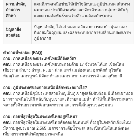
ความสำคัญ
แผนที่ภาคเหนือช่วยให้เข้าใจลักษณะภูมิประเทศ เส้นทาง
ด้านการ
คมนาคม ประวัติศาสตร์อาณาจักรล้านนา กลุ่มชาติพันธุ์
ศึกษา
และความสัมพันธ์ระหว่างสิ่งแวดล้อมกับชุมชน
ปัญหาสำคัญ ได้แก่ หมอกควันจากการเผาป่า ฝุ่นละออง
ปัญหาสิ่ง
ดินถล่มในฤดูฝน และผลกระทบจากการเปลี่ยนแปลงสภาพ
แวดล้อม
ภูมิอากาศ
คำถามที่พบบ่อย (FAQ)
ถาม: ภาคเหนือของประเทศไทยมีกี่จังหวัด?
ตอบ:
ภาคเหนือของประเทศไทยประกอบด้วย 17 จังหวัด ได้แก่ เชียงใหม่
เชียงราย ลำปาง ลำพูน พะเยา น่าน แพร่ แม่ฮ่องสอน อุตรดิตถ์ สุโขทัย
พิษณุโลก เพชรบูรณ์ พิจิตร กำแพงเพชร ตาก นครสวรรค์ และอุทัยธานี
ถาม: ภูมิประเทศของภาคเหนือมีลักษณะอย่างไร?
ตอบ:
ภาคเหนือมีภูมิประเทศส่วนใหญ่เป็นภูเขาสูงสลับซับซ้อน มีเทือกเขาทอด
ยาวจากเหนือไปใต้ สลับกับหุบเขาและที่ราบลุ่มแม่น้ำ ทำให้พื้นที่มีความหลาก
หลายทั้งด้านธรรมชาติ เกษตรกรรม และการตั้งถิ่นฐานของชุมชน
ถาม: ดอยที่สูงที่สุดในประเทศไทยอยู่ที่ไหน?
ตอบ:
ดอยที่สูงที่สุดในประเทศไทยคือดอยอินทนนท์ ตั้งอยู่ในจังหวัดเชียงใหม่
มีความสูงประมาณ 2,565 เมตรจากระดับน้ำทะเล และเป็นหนึ่งในแหล่งท่อง
เที่ยวธรรมชาติสำคัญของภาคเหนือ