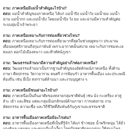
ถาม: ภาคเหนือมีแม่น้ำสำคัญอะไรบ้าง?
ตอบ:
แม่น้ำสำคัญของภาคเหนือ ได้แก่ แม่น้ำปิง แม่น้ำวัง แม่น้ำยม แม่น้ำ
น่าน แม่น้ำกก และแม่น้ำอิง โดยแม่น้ำปิง วัง ยม และน่านมีความสำคัญต่อ
ระบบลุ่มน้ำเจ้าพระยา
ถาม: ภาคเหนือเหมาะกับการท่องเที่ยวช่วงไหน?
ตอบ:
ภาคเหนือเหมาะกับการท่องเที่ยวมากที่สุดในช่วงฤดูหนาว ประมาณ
เดือนพฤศจิกายนถึงกุมภาพันธ์ เพราะอากาศเย็นสบาย เหมาะกับการชมทะเล
หมอก ดอกไม้เมืองหนาว และทิวทัศน์ภูเขา
ถาม: วัฒนธรรมล้านนามีความสำคัญอย่างไรต่อภาคเหนือ?
ตอบ:
วัฒนธรรมล้านนาเป็นรากฐานสำคัญของอัตลักษณ์ภาคเหนือ ทั้งด้าน
ภาษา ศิลปกรรม วัดวาอาราม ดนตรี การฟ้อนรำ อาหารพื้นเมือง และประเพณี
ท้องถิ่น เช่น ยี่เป็ง สงกรานต์ล้านนา และงานบุญต่าง ๆ
ถาม: ภาคเหนือมีชนเผ่าอะไรบ้าง?
ตอบ:
ภาคเหนือเป็นถิ่นอาศัยของหลายกลุ่มชาติพันธุ์ เช่น ม้ง กะเหรี่ยง ลาหู่
ลัวะ เย้า และลีซอ แต่ละกลุ่มมีเอกลักษณ์ด้านภาษา การแต่งกาย งาน
หัตถกรรม ความเชื่อ และวิถีชีวิตที่สัมพันธ์กับภูเขาและธรรมชาติ
ถาม: อาหารพื้นเมืองภาคเหนือมีอะไรเด่น?
ตอบ:
อาหารพื้นเมืองภาคเหนือที่เป็นที่รู้จัก ได้แก่ ข้าวซอย น้ำพริกหนุ่ม ไส้อั่ว
แกงฮังเล แคบหมู และขนมจีนน้ำเงี้ยว โดยมีรสชาติกลมกล่อม ใช้สมุนไพร