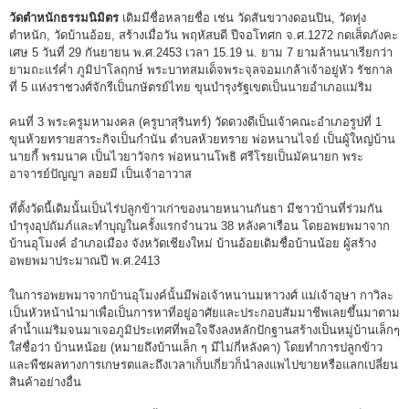
วัดตำหนักธรรมนิมิตร
เดิมมีชื่อหลายชื่อ เช่น วัดสันขวางดอนปิน, วัดทุ่ง
ตำหนัก, วัดบ้านอ้อย, สร้างเมื่อวัน พฤหัสบดี ปีจอโทศก จ.ศ.1272 กดเส็ดภังคะ
เศษ 5 วันที่ 29 กันยายน พ.ศ.2453 เวลา 15.19 น. ยาม 7 ยามล้านนาเรียกว่า
ยามถะแร๋ค่ำ ภูมิปาโลฤกษ์ พระบาทสมเด็จพระจุลจอมเกล้าเจ้าอยู่หัว รัชกาล
ที่ 5 แห่งราชวงศ์จักรีเป็นกษัตรย์ไทย ขุนบำรุงรัฐเขตเป็นนายอำเภอแม่ริม
คนที่ 3 พระครูมหามงคล (ครูบาสุรินทร์) วัดดวงดีเป็นเจ้าคณะอำเภอรูปที่ 1
ขุนห้วยทรายสาระกิจเป็นกำนัน ตำบลห้วยทราย พ่อหนานไจย์ เป็นผู้ใหญ่บ้าน
นายกี้ พรมนาค เป็นไวยาวัจกร พ่อหนานโพธิ ศรีโรยเป็นมัคนายก พระ
อาจารย์ปัญญา ลอยมี เป็นเจ้าอาวาส
ที่ตั้งวัดนี้เดิมนั้นเป็นไร่ปลูกข้าวเก่าของนายหนานกันธา มีชาวบ้านที่ร่วมกัน
บำรุงอุปถัมภ์และทำบุญในครั้งแรกจำนวน 38 หลังคาเรือน โดยอพยพมาจาก
บ้านอุโมงค์ อำเภอเมือง จังหวัดเชียงใหม่ บ้านอ้อยเดิมชื่อบ้านน้อย ผู้สร้าง
อพยพมาประมาณปี พ.ศ.2413
ในการอพยพมาจากบ้านอุโมงค์นั้นมีพ่อเจ้าหนานมหาวงศ์ แม่เจ้าอุษา กาวิละ
เป็นหัวหน้านำมาเพื่อเป็นการหาที่อยู่อาศัยและประกอบสัมมาชีพเลยขึ้นมาตาม
ลำน้ำแม่ริมจนมาเจอภูมิประเทศที่พอใจจึงลงหลักปักฐานสร้างเป็นหมู่บ้านเล็กๆ
ใส่ชื่อว่า บ้านหน้อย (หมายถึงบ้านเล็ก ๆ มีไม่กี่หลังคา) โดยทำการปลูกข้าว
และพืชผลทางการเกษรตและถึงเวลาเก็บเกี่ยวก็นำลงแพไปขายหรือแลกเปลี่ยน
สินค้าอย่างอื่น