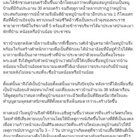
และได้ชักชวนครอบครัวอื่นขึ้นมาอีกโดยบอกว่าพบที่อุดมสมบูรณ์จนเป็นหมู
บ้านที่มีกันประมาณ 30 ครอบครัว จนถึงฤดูกาลน้ำหลากปรากฏว่าหมู่บ้าน
ประสพกับเหตุการณ์น้ำท่วมจึงมีมติย้ายหมู่บ้านเข้ามาอีกประมาณ 1 กิโลเมตร
คือที่ตั้งบ้านปัจจุบัน ตราบจนเจ้าพ่อชีวิตอ้าวซึ่งเป็นพระเจ้าลุงของพระราช
ชายาดารารัศมีในรัชกาลที่ 5 พร้อมด้วยข้าราชบริพารได้มาประพาสป่าและมา
พักที่บ้าน หน้อยหรือบ้านน้อย ประชาชน
ชาวบ้านทุกหลังคามีความยินดีมากที่เชื้อพระวงศ์เจ้าผู้นครมาพักในหมู่บ้านจึง
พร้อมใจกันสร้างตำหนักถวายเพื่อเป็นที่พักและได้นำเอาอ้อยที่มีอยู่ทั่วไปได้ตัด
มาถวายเพื่อเป็นอาหารของช้างที่นำมาประพาสป่าด้วยจนเป็นที่พอใจของ
พระองค์ จึงได้พูดกับหัวหน้าหมู่บ้านว่าต่อไปนี้ให้เปลี่ยนชื่อหมู่บ้านจากบ้าน
หน้อยมาเป็นบ้านอ้อยตามนามมงคลที่ได้เอาอ้อยถวายประกอบกับมีบ้านอยู่
หลายหลังไม่เหมาะสมที่จะชื่อบ้านหน้อยหรือบ้านน้อย
ตั้งแต่นั้นมาจึงได้เป็นบ้านอ้อยตั้งแต่นั้นมาจนถึงปัจจุบัน หลังจากที่ได้เปลี่ยนชื่อ
เป็นบ้านอ้อยแล้วพ่อหนานไชย์ แม่เที่ยงและชาวบ้านจำนวน 38 หลังคาเรือน
ได้พูดคุยกันว่าสมควรที่หมู่บ้านของเราจะมีวัดเพื่อเป็นที่ยึดเหนี่ยวจิตใจและ
ทำบุญตามพุทธศาสนิกชนที่ดีทั้งหลายจึงเห็นสมควรว่าจะสร้างวัดขึ้น
ทางคนนำในหมู่บ้านจึงทำพิธีสัจจะอธิษฐานขึ้นว่าสมควรที่จะสร้างวัดตรงใหน
โดยทำพิธีเสี่ยงทายแบบโบราณโดยให้มีเหตูการณ์เกิดขึ้นในทางที่ดีที่เป็นมงคล
เพื่อความก้าวหน้าและเป็นศิริมงคลแก่วัดที่จะสร้างใหม่และหมู่บ้านต่อไปให้มี
เหตุการณ์ปรากฏภายใน 3 – 7 วัน ปรากฏว่าเกิดเหตุที่ชาวบ้านปลื้มปิติยินดีเป็น
อันมากที่ตอนกลางคืนได้เห็นแสงที่งดงามมากเท่าดวงจันทร์ลอยลงมาตกที่ไร่