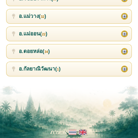
อ.แม่วาง(
)
32
อ.แม่ออน(
)
22
อ.ดอยหล่อ(
)
34
อ.กัลยาณิวัฒนา(
)
1
ภาษา :