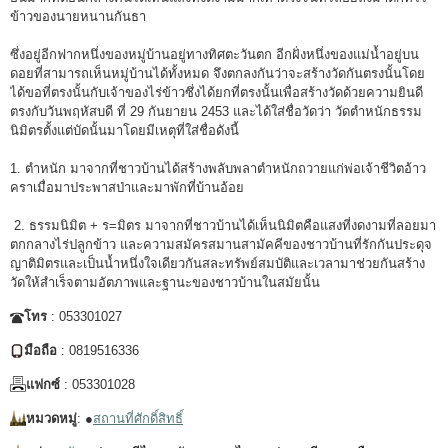
ข้าวของนายหนานกันธา
ซึ่งอยู่อีกฟากหนึ่งของหมู่บ้านอยู่ทางทิศตะวันตก อีกฝั่งหนึ่งของแม่น้ำอยู่บน
ดอยที่สามารถเห็นหมู่บ้านได้ทั้งหมด จึงตกลงกันว่าจะสร้างวัดกันตรงนั้นโดย
ได้ขอที่ตรงนั้นกับเจ้าของไร่ข้าวซึ่งได้ยกที่ตรงนั้นเพื่อสร้างวัดด้วยความยินดี
ตรงกับวันพฤหัสบดี ที่ 29 กันยายน 2453 และได้ใส่ชื่อวัดว่า วัดตำหนักธรรม
นิมิตรตั้งแต่บัดนั้นมาโดยมีเหตุที่ใส่ชื่อดังนี้
1. ตำหนัก มาจากที่ชาวบ้านได้สร้างพลับพลาตำหนักถวายแก่พ่อเจ้าชีวิตอ้าว
คราเมื่อมาประพาสป่าและมาพักที่บ้านอ้อย
2. ธรรมนิมิต + ร=มิตร มาจากที่ชาวบ้านได้เห็นนิมิตคือแสงที่งดงามที่ลอยมา
ตกกลางไร่ปลูกข้าว และความสมัครสมานสามัคคีของชาวบ้านที่รักกันประดุจ
ญาติมิตรและเป็นน้ำหนึ่งใจเดียวกันสละทรัพย์สมบัติและเวลามาช่วยกันสร้าง
วัดให้สำเร็จตามอัตภาพและฐานะของชาวบ้านในสมัยนั้น
โทร
: 053301027
มือถือ
: 0819516336
แฟกซ์
: 053301028
หมวดหมู่
: ●
สถานที่ศักดิ์สิทธิ์