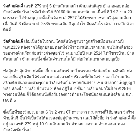
วัดห้วยดินจี่
เลขที่ 279 หมู่ 5 บ้านสันนกแก้ว ตำบลสันติสุข อำเภอดอยหล่อ
จังหวัดเชียงใหม่ รหัสไปษณีย์ 50160 นิกาย มหานิกาย เนื้อที่ 8 ไร่ 2 งาน 29
ตารางวา ได้รับอนุญาตตั้งเป็นวัด พ.ศ. 2527 ได้รับพระราชทานวิสุงคามสีมา
เมื่อวันที่ 3 เดือน พ.ศ. 2535 พระเฉลิม จิตฺตสํวโร จิตฺตสัวโร เจ้าอาวาสวัดห้วย
ดินจี่
วัดห้วยดินจี่
เดิมเป็นวัดโบราณ โดยสันนิษฐานว่าถูกสร้างเมื่อประมาณปี
พ.ศ.2339 หลังจากได้ถูกปล่อยทอดทิ้งไห้ร่างมาเป็นเวลานาน จนไม่เหลือร่อง
รอยทางด้านวัตถุก่อสร้างต่างๆเอาไว้ จนมาเมื่อปี พ.ศ.2514 ได้มีชาวบ้าน บ้าน
สันนกแก้ว จำนวนหนึ่ง ซึ่งในจำนวนนั้นก็มี พ่อกำนันเดช หลุยบุญเป็ง
พ่ออุ้ยคำ อุ้ยอ้าย พ่อติ๊บ เกี๋ยง พ่อจันทร์ นาโนพรหม พ่อน้อยจื่น วงอินต๊ะ พ่อ
หลวงปั๋น สุรินต๊ะ ได้ร่วมก้นมาแผ้วถางยังบริเวณที่เป็นวัดร้าง และได้ร่วมกัน
สร้างยังเสนาสนะต่างๆตามกำลังทรัพย์ มาช่วยกันสร้าง เช่น ศาลาบำเพ็ญบุญ 1
หลัง ห้องน้ำ 1 หลัง จำนวน 2 ห้อง กุฏิไม้ 2 ชั้น 1 หลัง พอมาในปี พ.ศ.2516
ทางกรมที่ดิน ก็ได้ออกหนังสือรับรองการทำประโยชน์ออกเป็นหนังสือ น.ส.ก.
เลขที่ 6
ซึ้งเนื้อที่ของวัดประมาณ 6 ไร่ 2 งาน 67 ตารางวา กระทรวงก็ได้ยกเอา วัดร้าง
ห้วยลิ้นจี่ ขึ้นให้เป็นวัดให้พระสงฆ์อยู่จำพรรษา และได้ตั้งชื่อว่า วัดห้วยดินจี่ ตั้ง
อยู่ ณ เลขที่ 279 หมู่ 10 บ้านสันนกแก้ว ตำบลยางคราม อำเภอจอมทอง
จังหวัดเชียงใหม่