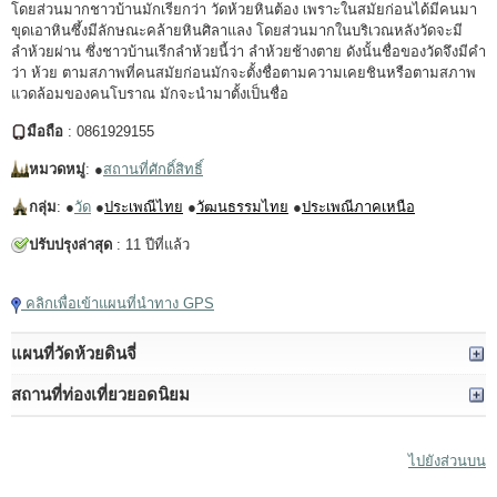
โดยส่วนมากชาวบ้านมักเรียกว่า วัดห้วยหินต้อง เพราะในสมัยก่อนได้มีคนมา
ขุดเอาหินซึ้งมีลักษณะคล้ายหินศิลาแลง โดยส่วนมากในบริเวณหลังวัดจะมี
ลำห้วยผ่าน ซึ่งชาวบ้านเรีกลำห้วยนี้ว่า ลำห้วยช้างตาย ดังนั้นชื่อของวัดจึงมีคำ
ว่า ห้วย ตามสภาพที่คนสมัยก่อนมักจะตั้งชื่อตามความเคยชินหรือตามสภาพ
แวดล้อมของคนโบราณ มักจะนำมาตั้งเป็นชื่อ
มือถือ
: 0861929155
หมวดหมู่
: ●
สถานที่ศักดิ์สิทธิ์
กลุ่ม
: ●
วัด
●
ประเพณีไทย
●
วัฒนธรรมไทย
●
ประเพณีภาคเหนือ
ปรับปรุงล่าสุด
: 11 ปีที่แล้ว
คลิกเพื่อเข้าแผนที่นำทาง GPS
แผนที่วัดห้วยดินจี่
สถานที่ท่องเที่ยวยอดนิยม
ไปยังส่วนบน