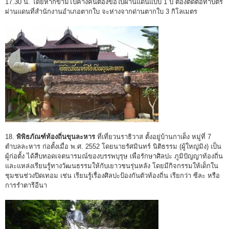
17.30 น. โดยหากข้ามไปค้างคืนต้องขอใบผ่านแดนแบบ 1 ปี ต้องติดต่อทำบัตร
ผ่านแดนที่สำนักงานอำเภอตากใบ จะห่างจากด่านตากใบ 3 กิโลเมตร
18.
พิพิธภัณฑ์ท้องถิ่นขุนละหาร
ที่เที่ยวนราธิวาส ตั้งอยู่บ้านกาเด็ง หมู่ที่ 7
ตำบลละหาร ก่อตั้งเมื่อ พ.ศ. 2552 โดยนายรัศมินทร์ นิติธรรม (ผู้ใหญ่มิง) เป็น
ผู้ก่อตั้ง ได้สืบทอดเจตนารมณ์ของบรรพบุรุษ เพื่อรักษาศิลปะ ภูมิปัญญาท้องถิ่น
และแหล่งเรียนรู้ทางวัฒนธรรมให้กับเยาวชนรุ่นหลัง โดยมีกิจกรรมให้เด็กใน
ชุมชนช่วงปิดเทอม เช่น เรียนรู้เรื่องศิลปะป้องกันตัวท้องถิ่น เรียกว่า ซีละ หรือ
การรำตารีอีนา