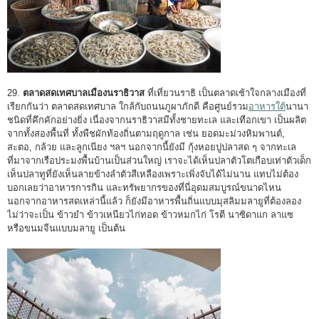
29.
ตลาดสดเทศบาลเมืองนราธิวาส
ที่เที่ยวนราธิ เป็นตลาดเช้าใจกลางเมืองที่
เรียกกันว่า ตลาดสดเทศบาล ใกล้กับถนนภูผาภักดี คือศูนย์รวม
อาหารใต้
นานา
ชนิดที่คึกคักอย่างยิ่ง เนื่องจากนราธิวาสมีทั้งชายทะเล และเทือกเขา เป็นผลิต
จากทั้งสองพื้นที่ ทั้งพืชผักท้องถิ่นตามฤดูกาล เช่น ยอดมะม่วงหิมพานต์,
สะตอ, กล้วย และลูกเนียง ฯลฯ นอกจากนี้ยังมี กุ้งหอยปูปลาสด ๆ จากทะเล
ที่มาจากเรือประมงพื้นบ้านเป็นส่วนใหญ่ เราจะได้เห็นปลาตัวโตเกือบเท่าตัวเด็ก
เห็นปลาทูที่ยังเห็นลายข้างลำตัวสีเหลืองเพราะเพิ่งจับได้ไม่นาน แทบไม่ต้อง
บอกเลยว่าอาหารการกิน และทรัพยากรของที่นี่อุดมสมบูรณ์ขนาดไหน
นอกจากอาหารสดเหล่านี้แล้ว ก็ยังมีอาหารพื้นถิ่นแบบมุสลิมมลายูที่ต้องลอง
ไม่ว่าจะเป็น ข้าวยำ ข้าวเหนียวไก่ทอด ข้าวหมกไก่ โรตี นาซิดาแก ลาแซ
หรือขนมจีนแบบมลายู เป็นต้น