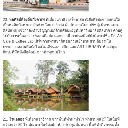
20.
หอศิลป์ท้องถิ่นกึ่งคาเฟ่
ที่เที่ยวนราธิวาสใหม่ สถานีสื่อศิลปะชายแดนใต้
เป็นหอศิลป์แห่งแรกในจังหวัดนราธิวาส ดำเนินงานโดย ปรัชญ์ พิมานแมน
ศิลปินหนุ่มซึ่งกำลังทำปริญญาเอกด้านศิลปะอยู่ที่มหาวิทยาลัยศิลปากร ควบคู่
ไปกับการเป็นอาจารย์สอนศิลปะ นอกจากนี้ ภายหอศิลป์ยังมีคาเฟ่ชื่อ De’ Art
Cafe & Coffee Lab เสิร์ฟกาแฟรสชาติหอมกรุ่นเย้ายวนชวนลิ้มรส ใน
บรรยากาศงานศิลป์สไตล์โมเดิร์นคลาสสิก และ ART LIBRARY ห้องสมุด
ศิลปะที่มีหนังสือศิลปะจากทั่วทุกมุมโลก
21.
ไร่แอลอง
ที่เที่ยวนราธิวาส จากพื้นที่ทำนาทำไร่ ทำสวนผลไม้ ในเนื้อที่
กว้างกว่า 80 ไร่ พัฒนาเป็นห้องพัก ห้องประชุมสัมมนา พื้นที่ทำกิจกรรมทั้ง