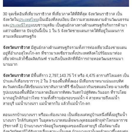
30 จุดเช็คอินที่เที่ยวนราธิวาส ที่เที่ยวภาคใต้ที่ดีที่สุด
จังหวัดนราธิวาส เป็น
จังหวัดใน
ประเทศไทย
เป็นเมืองที่สงบเงียบ มีความสวยสดงดงามด้านวัฒนธรรม
และ
ประเพณีไทย
แบบชาวมุสลิม เป็นศูนย์กลางทางด้านเศรษฐกิจกิจการค้ามา
แต่ว่าอดีตกาล ปัจจุบันนี้เป็น 1 ใน 5 จังหวัดชายแดนภาคใต้ที่อยู่ในแผนการ
สามเหลี่ยมเศรษฐกิจ
จังหวัดนราธิวาส
มีศูนย์กลางด้านเศรษฐกิจรวมทั้งการท่องเที่ยวเมืองชายแดน
อยู่ที่อำเภอสุไหงโก-ลก ที่ชาวมาเลเซียรวมทั้งประเทศสิงคโปร์นิยมมาท่อง
เที่ยวพักแล้วก็ซื้อผลิตภัณฑ์ รวมถึงเป็นหลักที่ที่มีการถ่ายทอดวัฒนธรรมมา
นานมาก
จังหวัดนราธิวาส
มีพื้นที่ราว 2,797,143.75 ไร่ หรือ 4,475 ตารางกิโลเมตร เป็น
ป่าและก็เทือกเขาราวๆ 2 ใน 3 ของพื้นที่ทั้งผอง มีเทือกเขาหนาแน่นแถบทิศ
ตะวันตกเฉียงใต้เขียนแนวเขาสันกาลาคีรี ซึ่งเป็นแถวกันเขตแดนไทย-มาเลเซีย
รูปแบบของพื้นที่มีความลาดเอียงจากทิศตะวันตกไปสู่ทิศตะวันออก ที่ราบโดย
มากอยู่ใกล้กับอ่าวไทย รวมทั้งที่ราบลุ่มรอบๆแม่น้ำ 4 สายหมายถึงแม่น้ำ
สายบุรี แม่น้ำบางนรา แม่น้ำตากใบ แล้วก็แม่น้ำโก-ลก
ตอนแรกบ้านบางนรา หรือมะท้องนาลอ เป็นเพียงแค่หมู่บ้านหนึ่งที่ตั้งอยู่ริมน้ำ
บางนรา ใกล้กับสมุทร ในยุคพระบาทสมเด็จพระพุทธยอดฟ้าจุฬาโลกมหาราช
(รัชกาลที่ 1) บ้านบางนราจัดอยู่ในเขตดูแลของเมืองสายบุรี เมื่อถัดมาเมื่อ
จังหวัดปัตตานีได้รับการเลื่อนฐานะเป็นเขต บ้านบางนราก็เลยย้ายมาขึ้นตรงต่อ