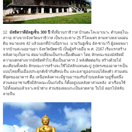
12.
มัสยิดวาดีอัลฮูเซ็น 300 ปี
ที่เที่ยวนราธิวาส บ้านตะโละมาเนาะ ตำบลลุโบะ
สาวอ ห่างจากจังหวัดนราธิวาส เป็นระยะทาง 25 กิโลเมตร ตามทางหลวงแผ่น
ดิน หมายเลข 42 แล้วแยกที่บ้านบือราแง นายวันฮูเซ็น อัส-ซานาวี ผู้อพยพมา
จากบ้านสะนอยานยา จังหวัดปัตตานี เป็นผู้สร้างเมื่อ พ.ศ. 2167 เริ่มแรกสร้าง
หลังคามุงใบลาน ต่อมาเปลี่ยนเป็นกระเบื้องดินเผา โดย ลักษณะของมัสยิดมี
ความแตกต่างจากมัสยิดทั่วไป คือเป็นอาคาร 2 หลังติดต่อกัน สร้างด้วยไม้
ตะเคียนทั้งหลัง ลักษณะการสร้างจะใช้ไม้สลักแทนตะปู รูปทรงของอาคารเป็น
แบบไทยพื้นเมืองประยุกต์เข้ากับศิลปะจีน และมลายูออกแบบได้ลงตัว ส่วนเด่น
ที่สุดของอาคาร คือ เหนือหลังคาจะมีฐานมารองรับจั่วบนหลังคาอยู่ชั้นหนึ่ง
ส่วนหออาซานซึ่งมีลักษณะเป็นเก๋งจีน ก็ตั้งอยู่บนหลังคาส่วนหลัง ฝาเรือนใช้
ไม้ทั้งแผ่นแล้วเจาะหน้าต่าง ส่วนช่องลมแกะเป็นลวดลาย ใบไม้ ดอกไม้สลับ
ลายจีน