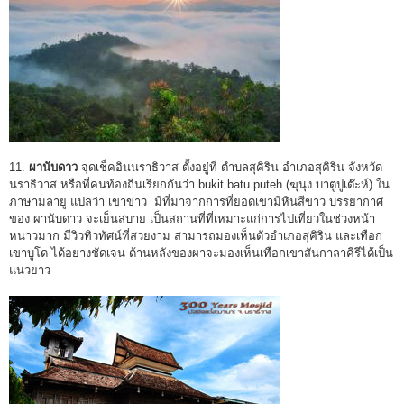
11.
ผานับดาว
จุดเช็คอินนราธิวาส ตั้งอยู่ที่ ตำบลสุคิริน อำเภอสุคิริน จังหวัด
นราธิวาส หรือที่คนท้องถิ่นเรียกกันว่า bukit batu puteh (ฆุนุง บาตูปูเต๊ะห์) ใน
ภาษามลายู แปลว่า เขาขาว มีที่มาจากการที่ยอดเขามีหินสีขาว บรรยากาศ
ของ ผานับดาว จะเย็นสบาย เป็นสถานที่ที่เหมาะแก่การไปเที่ยวในช่วงหน้า
หนาวมาก มีวิวทิวทัศน์ที่สวยงาม สามารถมองเห็นตัวอำเภอสุคิริน และเทือก
เขาบูโด ได้อย่างชัดเจน ด้านหลังของผาจะมองเห็นเทือกเขาสันกาลาคีรีได้เป็น
แนวยาว