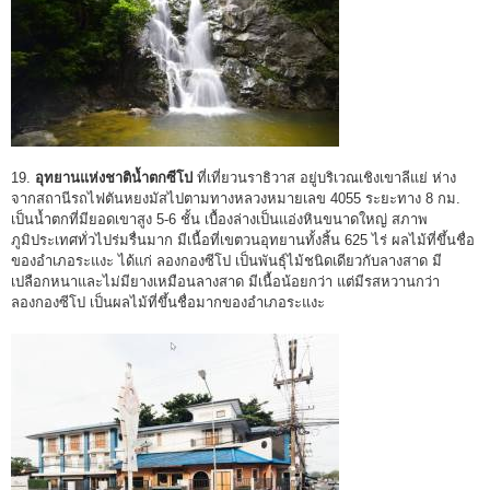
19.
อุทยานแห่งชาติน้ำตกซีโป
ที่เที่ยวนราธิวาส อยู่บริเวณเชิงเขาลีแย่ ห่าง
จากสถานีรถไฟตันหยงมัสไปตามทางหลวงหมายเลข 4055 ระยะทาง 8 กม.
เป็นน้ำตกที่มียอดเขาสูง 5-6 ชั้น เบื้องล่างเป็นแอ่งหินขนาดใหญ่ สภาพ
ภูมิประเทศทั่วไปร่มรื่นมาก มีเนื้อที่เขตวนอุทยานทั้งสิ้น 625 ไร่ ผลไม้ที่ขึ้นชื่อ
ของอำเภอระแงะ ได้แก่ ลองกองซีโป เป็นพันธุ์ไม้ชนิดเดียวกับลางสาด มี
เปลือกหนาและไม่มียางเหมือนลางสาด มีเนื้อน้อยกว่า แต่มีรสหวานกว่า
ลองกองซีโป เป็นผลไม้ที่ขึ้นชื่อมากของอำเภอระแงะ