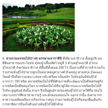
9.
สวนรวมพรรณไม้ป่า 60 พรรษามหาราชินี
ที่เที่ยวนราธิวาส ตั้งอยู่บริเวณ
ที่ดินสาธารณประโยชน์ ทุ่งหญ้าเลี้ยงสัตว์ หมู่ที่ 3 ตำบลสุไหงปาดี อำเภอ
สุไหงปาดี จังหวัดนราธิวาส มีพื้นที่ทั้งหมด 100 ไร่ เป็นสวนที่ทำการสำรวจเก็บ
รวบรวมพันธุ์ไม้ป่ามาปลูกเป็นหมวดหมู่ตามวงศ์ (Family) ตามสกุล (Genus)
โดยคำนึงถึงความเหมาะสมทางนิเวศวิทยาเป็นหลัก ในปัจจุบันมีพันธุ์ไม้
มากกว่า 700 ชนิด หลายชนิดเป็นไม้ที่มีศักยภาพที่จะพัฒนาเป็นพืชเศรษฐกิจ
บางชนิดเป็นพืชสมุนไพร บางชนิดเป็นไม้ที่หาดูได้ยากและบางชนิดเป็นไม้ที่
ใกล้จะสูญพันธุ์ ดังนั้น สวนฯ จึงเป็นศูนย์รวมของพันธุ์ไม้ป่าภาคใต้ที่น่าสนใจ
เหมาะแก่การศึกษาหาความรู้ และพักผ่อนหย่อนใจ นอกจากนั้น ยังสามารถ
หาความเพลิดเพลินจากกิจกรรมวาดรูป ถ่ายภาพพันธุ์ไม้หรือสนุกตื่นเต้นกับ
การสาธิตการปีนเก็บตัวอย่างพันธุ์ไม้ได้อีกด้วย