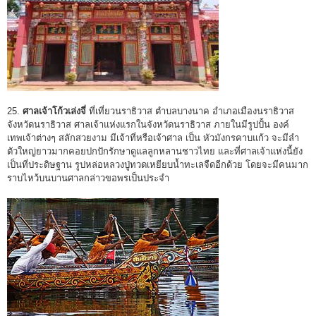
25.
ศาลเจ้าโก้วเล่งจี่
ที่เที่ยวนราธิวาส ตำบลบางนาค อำเภอเมืองนราธิวาส
จังหวัดนราธิวาส ศาลเจ้าแห่งแรกในจังหวัดนราธิวาส ภายในมีรูปปั้น องค์
เทพเจ้าต่างๆ สลักสวยงาม มีเจ้าที่หรือเจ้าศาล เป็น หัวมังกรคาบแก้ว จะมีลำ
ตัวใหญ่ยาวมากคอยปกปักรักษาดูแลลูกหลานชาวไทย และที่ศาลเจ้าแห่งนี้ยัง
เป็นที่ประดิษฐาน รูปหล่อหลวงปู่ทวดเหยียบน้ำทะเลจืดอีกด้วย โดยจะมีคนมาก
ราบไหว้บนบานศาลกล่าวขอพรเป็นประจำ