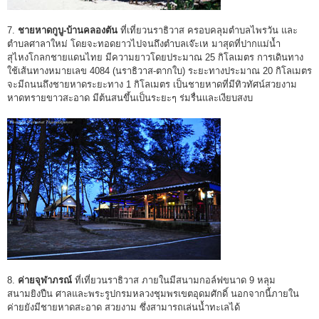
7.
ชายหาดกูบู-บ้านคลองตัน
ที่เที่ยวนราธิวาส ครอบคลุมตำบลไพรวัน และ
ตำบลศาลาใหม่ โดยจะทอดยาวไปจนถึงตำบลเจ๊ะเห มาสุดที่ปากแม่น้ำ
สุไหงโกลกชายแดนไทย มีความยาวโดยประมาณ 25 กิโลเมตร การเดินทาง
ใช้เส้นทางหมายเลข 4084 (นราธิวาส-ตากใบ) ระยะทางประมาณ 20 กิโลเมตร
จะมีถนนถึงชายหาดระยะทาง 1 กิโลเมตร เป็นชายหาดที่มีทิวทัศน์สวยงาม
หาดทรายขาวสะอาด มีต้นสนขึ้นเป็นระยะๆ ร่มรื่นและเงียบสงบ
8.
ค่ายจุฬาภรณ์
ที่เที่ยวนราธิวาส ภายในมีสนามกอล์ฟขนาด 9 หลุม
สนามยิงปืน ศาลและพระรูปกรมหลวงชุมพรเขตอุดมศักดิ์ นอกจากนี้ภายใน
ค่ายยังมีชายหาดสะอาด สวยงาม ซึ่งสามารถเล่นน้ำทะเลได้