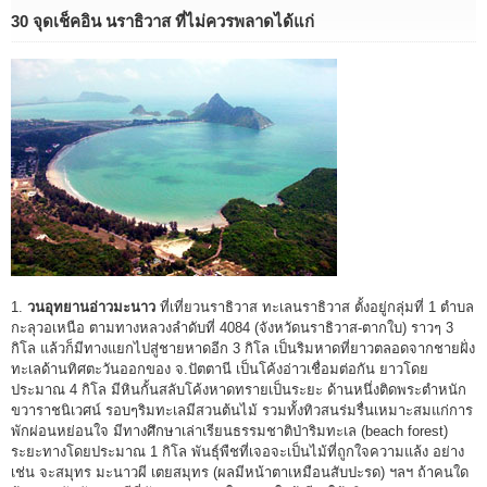
30 จุดเช็คอิน นราธิวาส ที่ไม่ควรพลาดได้แก่
1.
วนอุทยานอ่าวมะนาว
ที่เที่ยวนราธิวาส ทะเลนราธิวาส ตั้งอยู่กลุ่มที่ 1 ตำบล
กะลุวอเหนือ ตามทางหลวงลำดับที่ 4084 (จังหวัดนราธิวาส-ตากใบ) ราวๆ 3
กิโล แล้วก็มีทางแยกไปสู่ชายหาดอีก 3 กิโล เป็นริมหาดที่ยาวตลอดจากชายฝั่ง
ทะเลด้านทิศตะวันออกของ จ.ปัตตานี เป็นโค้งอ่าวเชื่อมต่อกัน ยาวโดย
ประมาณ 4 กิโล มีหินกั้นสลับโค้งหาดทรายเป็นระยะ ด้านหนึ่งติดพระตำหนัก
ขวาราชนิเวศน์ รอบๆริมทะเลมีสวนต้นไม้ รวมทั้งทิวสนร่มรื่นเหมาะสมแก่การ
พักผ่อนหย่อนใจ มีทางศึกษาเล่าเรียนธรรมชาติป่าริมทะเล (beach forest)
ระยะทางโดยประมาณ 1 กิโล พันธุ์พืชที่เจอจะเป็นไม้ที่ถูกใจความแล้ง อย่าง
เช่น จะสมุทร มะนาวผี เตยสมุทร (ผลมีหน้าตาเหมือนสับปะรด) ฯลฯ ถ้าคนใด