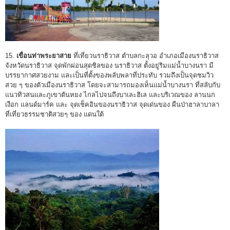
15.
เขื่อนท่าพระยาสาย
ที่เที่ยวนราธิวาส ตำบลกะลุวอ อำเภอเมืองนราธิวาส
จังหวัดนราธิวาส จุดพักผ่อนสุดชิลของ นราธิวาส ตั้งอยู่ริมแม่น้ำบางนรา มี
บรรยากาศสวยงาม และเป็นที่ตั้งของพลับพลาที่ประทับ รวมถึงเป็นจุดชมวิว
สวย ๆ ของตัวเมืองนราธิวาส โดยจะสามารถมองเห็นแม่น้ำบางนรา ที่สลับกับ
แนวทิวสนและภูเขาตันหยง ไกลไปจนถึงบาเละฮิเล และบริเวณของ ลานนก
เงือก แลนด์มาร์ค และ จุดเช็คอินของนราธิวาส จุดเด่นของ ผืนป่าฮาลาบาลา
ที่เที่ยวธรรมชาติสวยๆ ของ แดนใต้