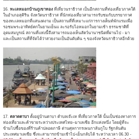
16.
ทะเลหมอกบ้านภูเขาทอง
ที่เที่ยวนราธิวาส เป็นอีกสถานที่ท่องเที่ยวภาคใต้
ในอำเภอสุคิริน จังหวัดนราธิวาส ที่นักท่องเที่ยวสามารถรับชมกับบรรยากาศ
ของทะเลหมอกที่แสนงดงาม เป็นสถานที่ที่เหมาะแก่การกางเต็นท์พักแรมเพื่อ
รอชมพระอาทิตย์ตกในยามเย็นแ ละรอรับไอหมอกในยามเช้า ธรรมชาติที่
อุดมสมบูรณ์ สถานที่แห่งนี้จึงสามารถมองเห็นสัตว์นานาชนิดที่ผ่านไป - มา
และเป็นสถานที่ที่จัดได้ว่าสวยงามเป็นอันดับต้น ๆ ของจังหวัดนราธิวาสอีกด้วย
17.
ตลาดตาบา
ตั้งอยู่บ้านตาบา ตำบลเจ๊ะเห ที่เที่ยวภาคใต้ นั้นเป็นช่องทางการ
ท่องเที่ยวและค้าขายระหว่างประเทศไทย–มาเลเซีย อีกแห่งหนึ่ง โดยผู้ที่จะ
ข้ามไปซื้อของที่ร้านค้าปลอดภาษี ด่านศุลกากรเพนกาลันกูโบ รัฐกลันตัน
ประเทศมาเลเซีย ซึ่งจะสามารถข้ามเช้าไป-เย็นกลับได้ ระหว่างเวลา 06.30 -