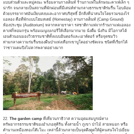
แบบส่วนตัวและหมู่คณะ พร้อมลานกางเต็นท์ ร้านกาแฟในลักษณะคาเฟ่เล็ก ๆ
น่ารัก จนกลายเป็นสถานที่พักผ่อนที่มีเสน่ห์ท่ามกลางธรรมชาติร่มรื่น โอบล้อม
ด้วยบรรยากาศอันเงียบสงบและอากาศบริสุทธิ์ อีกสิ่งที่น่าสนใจโดยรวมของไร่
แอลอง คือที่พักแบบโฮมสเตย์ (Homestay) ลานกางเต็นท์ (Camp Ground)
ห้องประชุม (Auditorium) หลากหลายราคา รสชาติกาแฟจากร้านกาแฟแอลอง
คาเฟ่ก็หอมกรุ่น พร้อมเมนูเบเกอรีให้เลือกมากมาย นั่งดื่ม นั่งกิน มีโอกาสได้
เอนตัวนอนมองวิวธรรมชาติทั้งแบบอินดอร์และเอาต์ดอร์ หรือจุดชมวิว
ท่ามกลางความร่มรื่นของผืนป่าแห่งเทือกเขาบูโดอย่างชัดเจน ชนิดที่เรียกได้
ว่าชาวแคมปิงไม่ควรพลาดอย่างมาก
22.
The garden camp
ที่เที่ยวนราธิวาส ความอุดมสมบูรณ์ทาง
ทรัพยากรธรรมชาติของอำเภอสุคิริน ทั้งสายน้ำ ภูเขา ป่าไม้ สายหมอก หรือ
ตำนานเหมืองทองโต๊ะโมะ เหล่านี้ล้วนกลายเป็นจุดดึงดูดให้ผู้คนสนใจไปเยี่ยม