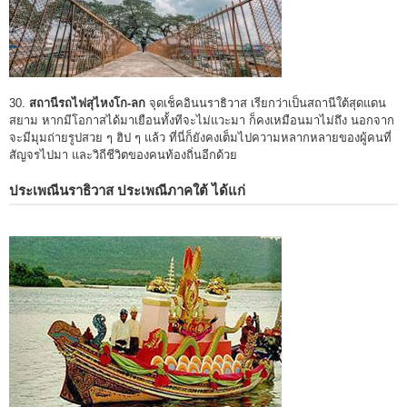
30.
สถานีรถไฟสุไหงโก-ลก
จุดเช็คอินนราธิวาส เรียกว่าเป็นสถานีใต้สุดแดน
สยาม หากมีโอกาสได้มาเยือนทั้งทีจะไม่แวะมา ก็คงเหมือนมาไม่ถึง นอกจาก
จะมีมุมถ่ายรูปสวย ๆ ฮิป ๆ แล้ว ที่นี่ก็ยังคงเต็มไปความหลากหลายของผู้คนที่
สัญจรไปมา และวิถีชีวิตของคนท้องถิ่นอีกด้วย
ประเพณีนราธิวาส ประเพณีภาคใต้ ได้แก่