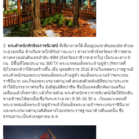
3.
พระตำหนักทักษิณราชนิเวศน์
ที่เที่ยวภาคใต้ ตั้งอยู่บนเขาตันหยงมัส ตำบล
กะลุวอเหนือ ด้านริมหาดใกล้กับอ่าวมะนาว ห่างจากตัวจังหวัดนราธิวาสตาม
ทางหลวงแผ่นดินเลขลำดับ 4084 (จังหวัดนราธิวาส-ตากใบ) เป็นระยะทาง 8
กม. มีพื้นที่โดยประมาณ 300 ไร่ พระบาทสมเด็จพระเจ้าอยู่หัว (รัชกาลที่
9)โปรดเกล้าฯให้ก่อสร้างขึ้น เมื่อ พุทธศักราช 2516 ด้านในเขตพระราชฐานมี
พระตำหนักของพระบาทสมเด็จพระเจ้าอยู่หัว สมเด็จพระนางเจ้าฯพระบรม
ราชินีนาถ และก็ของพระบรมวงศานุวงศ์ ตกแต่งด้วยพันธุ์พืชนานาประเภท
ทำให้มีบรรยากาศร่มรื่น ยังมีศูนย์ศิลปาชีพ ซึ่งเป็นแหล่งฝึกหัดงานเครื่อง
เคลือบแล้วก็เซรามิก แล้วก็ขายด้วย พระตำหนักขวาราชนิเวศน์เปิดให้นักเดิน
ทางเข้าชมได้ทุกเมื่อเชื่อวันระหว่างเวลา 8.30–16.30 น. เว้นเฉพาะตอนที่
พระบาทสมเด็จพระเจ้าอยู่หัวฯแล้วก็สมเด็จพระนางเจ้าฯพระบรมราชินีนาถ
และพระบรมวงศานุวงศ์เดินทางไปแปรพระราชฐานมาค้างคืนแค่นั้น ซึ่ง
ธรรมดาจะเป็นช่วงๆตุลาคม-ธ.ค.