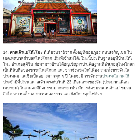
14.
ศาลเจ้าแม่โต๊ะโมะ
ที่เที่ยวนราธิวาส ตั้งอยู่ที่ซอยภูธร ถนนเจริญเขต ใน
เขตเทศบาลตำบลสุไหงโกลก เดิมทีเจ้าแม่โต๊ะโมะนี้ประดิษฐานอยู่ที่บ้านโต๊ะ
โมะ อำเภอสุคิริน ต่อมาชาวบ้านได้อัญเชิญมาประดิษฐานที่อำเภอสุไหงโกลก
เป็นที่นับถือของชาวสุไหงโกลก และชาวจังหวัดใกล้เคียง รวมทั้งชาวจีนใน
ประเทศมาเลเซียเป็นอย่างมากทุก ๆ ปี โดยจะมีการจัดงาน
ประเพณีภาคใต้
ประจำปีที่บริเวณศาลเจ้า ตรงกับวันที่ 23 เดือนสามของจีน (ประมาณเดือน
เมษายน) ในงานจะมีกิจกรรมมากมาย เช่น มีการจัดขบวนแห่เจ้าแม่ ขบวน
สิงโต ขบวนเอ็งกอ ขบวนกลองยาว และยังมีการลุยไฟด้วย