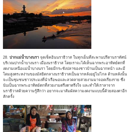
28.
ปากแม่น้ำบางนรา
จุดเช็คอินนราธิวาส ในทุกเย็นที่สะพานปรีดานราทัศน์
บริเวณปากน้ำบางนรา เมืองนราธิวาส โดยเราจะได้เห็นฉากพระอาทิตย์ตกที่
งดงามเหนือแม่น้ำบางนรา โดยมีกระชังปลาของชาวบ้านเป็นฉากหน้า และมี
โดมสูงตระหง่านของมัสยิดกลางนราธิวาสเป็นฉากหลังอยู่ไม่ไกล ด้านหลังนั้น
จะเป็นชุมชนชาวประมงที่นำเรือฆอและลวดลายสวยงามมาจอดเรียงราย ซึ่ง
นับเป็นฉากพระอาทิตย์ตกที่สวยงามตรึงตาตรึงใจ และทำให้เราลาจาก
นราธิวาสด้วยความรู้สึกว่า อยากจะมาสัมผัสความงดงามแบบนี้ด้วยสองตาอีก
สักครั้ง