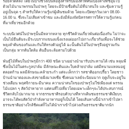
ร้อยลวดสลิง โดยในบางช่วงเป็นหอสูงสำหรับมองทิวทัศน์เบื้องล่างที่ชอุ่มไป
ด้วยไม้นานาพรรณในป่าพรุ โดยจะมีป้ายชื่อต้นไม้ที่น่าสนใจ และซุ้มความรู้
อยู่เป็นจุด ๆ สำหรับให้ความรู้แก่ผู้เดินชมด้วย โดยจะเปิดทุกวันเวลา 08.00-
16.00 น. ซึ่งจะไม่เสียค่าเข้าชม และยังมีห้องจัดนิทรรศการให้ความรู้แก่คน
ที่มาเที่ยวชมอีกด้วย
ระบบนิเวศน์ในป่าพรุนั้นมีหลากหลาย ทุกชีวิตล้วนเกี่ยวพันต่อเนื่องกัน ไม่ว่าจะ
เป็นไม้ยืนต้นจะมีระบบรากแขนงแข็งแรงแผ่ออกไปเกาะเกี่ยวกันเพื่อจะได้ช่วย
พยุงลำต้นของกันและกันให้ทรงตัวอยู่ได้ ฉะนั้นต้นไม้ในป่าพรุจึงอยู่รวมกัน
เป็นกลุ่ม หากต้นใดล้ม ต้นอื่นจะล้มตามไปด้วย
พันธุ์ไม้ที่พบในป่าพรุมีกว่า 400 ชนิด บางอย่างนำมารับประทานได้ เช่น หลุมพี
ซึ่งเป็นไม้ในตระกูลปาล์ม มีลักษณะต้นและใบคล้ายปาล์ม แต่มีหนามแหลมอยู่
ตลอดก้าน ผลมีลักษณะคล้ายระกำ แต่จะเล็กกว่า รสชาติออกเปรี้ยว โดยชาว
บ้านนำมาดองและส่งขายฝั่งมาเลเซีย ซึ่งคนมาเลย์จะนิยมมาก ฤดูเก็บจะอยู่ใน
ช่วงเดือน พฤศจิกายน-มีนาคม ความน่าสนใจของป่าพรุไม่ใช่เพียงแต่ พรรณ
ไม้แปลก ๆ สัตว์ป่าหายาก แต่คนที่ไปเที่ยวโดยเฉพาะเด็กๆจะได้ประสบการณ์
ชีวิตกลับไปมากมาย จากธรรมชาติรอบตัวบางทีหากเดินชมธรรมชาติเงียบๆ
อาจจะได้พบสัตว์ป่ากำลังหาอาหารอยู่ก็เป็นได้ โดยเส้นทางนี้นำเราเข้าไปหา
ธรรมชาติอย่างใกล้ชิดแต่ก็ไม่ได้นำเราเข้าไปล่วงเกินธรรมชาติมากนัก