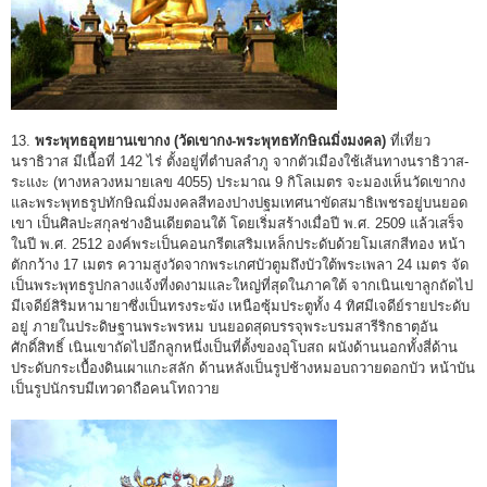
13.
พระพุทธอุทยานเขากง (วัดเขากง-พระพุทธทักษิณมิ่งมงคล)
ที่เที่ยว
นราธิวาส มีเนื้อที่ 142 ไร่ ตั้งอยู่ที่ตำบลลำภู จากตัวเมืองใช้เส้นทางนราธิวาส-
ระแงะ (ทางหลวงหมายเลข 4055) ประมาณ 9 กิโลเมตร จะมองเห็นวัดเขากง
และพระพุทธรูปทักษิณมิ่งมงคลสีทองปางปฐมเทศนาขัดสมาธิเพชรอยู่บนยอด
เขา เป็นศิลปะสกุลช่างอินเดียตอนใต้ โดยเริ่มสร้างเมื่อปี พ.ศ. 2509 แล้วเสร็จ
ในปี พ.ศ. 2512 องค์พระเป็นคอนกรีตเสริมเหล็กประดับด้วยโมเสกสีทอง หน้า
ตักกว้าง 17 เมตร ความสูงวัดจากพระเกศบัวตูมถึงบัวใต้พระเพลา 24 เมตร จัด
เป็นพระพุทธรูปกลางแจ้งที่งดงามและใหญ่ที่สุดในภาคใต้ จากเนินเขาลูกถัดไป
มีเจดีย์สิริมหามายาซึ่งเป็นทรงระฆัง เหนือซุ้มประตูทั้ง 4 ทิศมีเจดีย์รายประดับ
อยู่ ภายในประดิษฐานพระพรหม บนยอดสุดบรรจุพระบรมสารีริกธาตุอัน
ศักดิ์สิทธิ์ เนินเขาถัดไปอีกลูกหนึ่งเป็นที่ตั้งของอุโบสถ ผนังด้านนอกทั้งสี่ด้าน
ประดับกระเบื้องดินเผาแกะสลัก ด้านหลังเป็นรูปช้างหมอบถวายดอกบัว หน้าบัน
เป็นรูปนักรบมีเทวดาถือคนโทถวาย