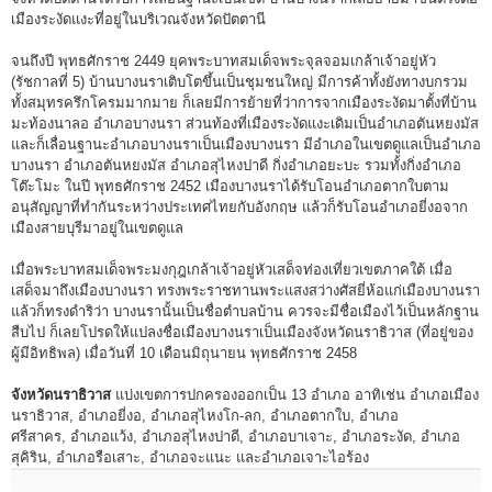
เมืองระงัดแงะที่อยู่ในบริเวณจังหวัดปัตตานี
จนถึงปี พุทธศักราช 2449 ยุคพระบาทสมเด็จพระจุลจอมเกล้าเจ้าอยู่หัว
(รัชกาลที่ 5) บ้านบางนราเติบโตขึ้นเป็นชุมชนใหญ่ มีการค้าทั้งยังทางบกรวม
ทั้งสมุทรครึกโครมมากมาย ก็เลยมีการย้ายที่ว่าการจากเมืองระงัดมาตั้งที่บ้าน
มะท้องนาลอ อำเภอบางนรา ส่วนท้องที่เมืองระงัดแงะเดิมเป็นอำเภอตันหยงมัส
และก็เลื่อนฐานะอำเภอบางนราเป็นเมืองบางนรา มีอำเภอในเขตดูแลเป็นอำเภอ
บางนรา อำเภอตันหยงมัส อำเภอสุไหงปาดี กิ่งอำเภอยะบะ รวมทั้งกิ่งอำเภอ
โต๊ะโมะ ในปี พุทธศักราช 2452 เมืองบางนราได้รับโอนอำเภอตากใบตาม
อนุสัญญาที่ทำกันระหว่างประเทศไทยกับอังกฤษ แล้วก็รับโอนอำเภอยี่งอจาก
เมืองสายบุรีมาอยู่ในเขตดูแล
เมื่อพระบาทสมเด็จพระมงกุฎเกล้าเจ้าอยู่หัวเสด็จท่องเที่ยวเขตภาคใต้ เมื่อ
เสด็จมาถึงเมืองบางนรา ทรงพระราชทานพระแสงสว่างศัสยี่ห้อแก่เมืองบางนรา
แล้วก็ทรงดำริว่า บางนรานั้นเป็นชื่อตำบลบ้าน ควรจะมีชื่อเมืองไว้เป็นหลักฐาน
สืบไป ก็เลยโปรดให้แปลงชื่อเมืองบางนราเป็นเมืองจังหวัดนราธิวาส (ที่อยู่ของ
ผู้มีอิทธิพล) เมื่อวันที่ 10 เดือนมิถุนายน พุทธศักราช 2458
จังหวัดนราธิวาส
แบ่งเขตการปกครองออกเป็น 13 อำเภอ อาทิเช่น อำเภอเมือง
นราธิวาส, อำเภอยี่งอ, อำเภอสุไหงโก-ลก, อำเภอตากใบ, อำเภอ
ศรีสาคร, อำเภอแว้ง, อำเภอสุไหงปาดี, อำเภอบาเจาะ, อำเภอระงัด, อำเภอ
สุคิริน, อำเภอรือเสาะ, อำเภอจะแนะ และอำเภอเจาะไอร้อง