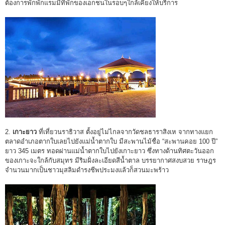
ต้องการพักพักแรมมีที่พักของเอกชนในรอบๆใกล้เคียงให้บริการ
2.
เกาะยาว
ที่เที่ยวนราธิวาส ตั้งอยู่ไม่ไกลจากวัดชลธาราสิงเห จากทางแยก
ตลาดอำเภอตากใบเลยไปยังแม่น้ำตากใบ มีสะพานไม้ชื่อ “สะพานคอย 100 ปี”
ยาว 345 เมตร ทอดผ่านแม่น้ำตากใบไปยังเกาะยาว ซึ่งทางด้านทิศตะวันออก
ของเกาะจะใกล้กับสมุทร มีริมฝั่งละเอียดสีน้ำตาล บรรยากาศสงบสวย ราษฎร
จำนวนมากเป็นชาวมุสลิมดำรงชีพประมงแล้วก็สวนมะพร้าว