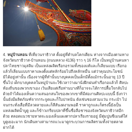
4.
หมู่บ้านทอน
ที่เที่ยวนราธิวาส ตั้งอยู่ที่ตำบลโคกเตียน ห่างจากเมืองตามทาง
จังหวัดนราธิวาส-บ้านทอน (ถนนหลวง 4136) ราว ๆ 16 กิโล เป็นหมู่บ้านคนหา
ปลาไทยชาวมุสลิม เป็นแหล่งผลิตเรือกอรวมทั้งของแท้และก็เลียนแบบ เรือกอ
แล้วก็เลียนแบบราคาแพงตั้งแต่หลักร้อยไปถึงหลักหมื่น แต่ว่าคุณประโยชน์
มิได้อยู่เท่านั้น เนื่องจากผู้ที่ทำนั้นบางบุคคลเป็นเด็กมีตั้งแม้กระนั้นอายุ 13 ปี
ขึ้นไป เด็กบางบุคคลในหมู่บ้านจะใช้เวลาว่างมานั่งฝึกฝนทำเรือกอแล้วก็ ศิลปะ
ท้องถิ่นของพวกเขาเอง เว้นเสียแต่เรือท่านบางทีก็อาจจะได้การปลื้มใจกลับไป
ด้วยถ้าได้มองเห็นความสนอกสนใจของพวกเขาที่มีต่องานศิลปะแบบนี้ ยิ่งกว่า
นั้นยังมีผลิตภัณฑ์จากกระจูดและก็ใบปาหนัน ดังเช่นซองสวมแว่น กระเป๋า ไป
จนกระทั่งเสื่อที่มีลวดลายและก็สีสันงดงามพอดี ราคาถูกและก็ตรงนี้ยังเป็น
แหล่งผลิตน้ำบูดู และก็ข้าวเกรียบปลาที่ขึ้นชื่อลือชาของจังหวัดนราธิวาสอีก
ด้วย ตลอดแนวชายหาดจะมองเห็นแผงตากปลาเรียงรายอยู่ มีตุ่มปูนซีเมนต์ใส่
บูดูเยอะมาก นักเดินทางสามารถแวะมาดูกระบวนการผลิตรวมทั้งจ่ายตลาด
ฝากได้