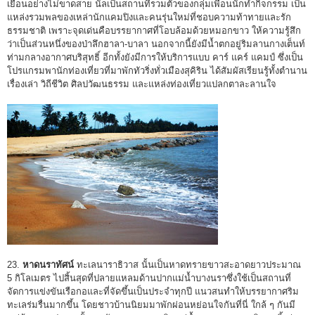
เยือนอย่างไม่ขาดสาย นัลเป็นสถานที่รวมตัวของกลุ่มเพื่อนนักทำกิจกรรม เป็น
แหล่งรวมพลของเหล่านักแคมปิงและคนรุ่นใหม่ที่ชอบความท้าทายและรัก
ธรรมชาติ เพราะจุดเด่นคือบรรยากาศที่โอบล้อมด้วยหมอกขาว ให้ความรู้สึก
ว่าเป็นส่วนหนึ่งของป่าลึกฮาลา-บาลา นอกจากนี้ยังมีน้ำตกอยู่ริมลานกางเต็นท์
ท่ามกลางอากาศบริสุทธิ์ อีกทั้งยังมีการให้บริการแบบ คาร์ แคร์ แคมป์ ซึ่งเป็น
โปรแกรมพานักท่องเที่ยวที่มาพักทัวริ่งทั่วเมืองสุคิริน ได้สัมผัสเรียนรู้ทั้งตำนาน
เรื่องเล่า วิถีชีวิต ศิลปวัฒนธรรม และแหล่งท่องเที่ยวแปลกตาละลานใจ
23.
หาดนราทัศน์
ทะเลนาราธิวาส นั้นเป็นหาดทรายขาวสะอาดยาวประมาณ
5 กิโลเมตร ไปสิ้นสุดที่ปลายแหลมด้านปากแม่น้ำบางนราซึ่งใช้เป็นสถานที่
จัดการแข่งขันเรือกอและที่จัดขึ้นเป็นประจำทุกปี แนวสนทำให้บรรยากาศริม
ทะเลร่มรื่นมากขึ้น โดยชาวบ้านนิยมมาพักผ่อนหย่อนใจกันที่นี่ ใกล้ ๆ กันมี