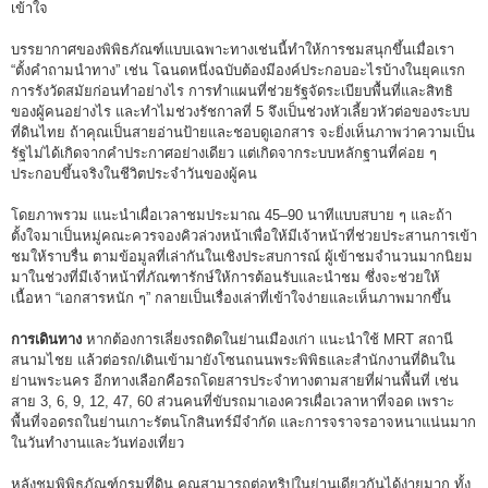
เข้าใจ
บรรยากาศของพิพิธภัณฑ์แบบเฉพาะทางเช่นนี้ทำให้การชมสนุกขึ้นเมื่อเรา
“ตั้งคำถามนำทาง” เช่น โฉนดหนึ่งฉบับต้องมีองค์ประกอบอะไรบ้างในยุคแรก
การรังวัดสมัยก่อนทำอย่างไร การทำแผนที่ช่วยรัฐจัดระเบียบพื้นที่และสิทธิ
ของผู้คนอย่างไร และทำไมช่วงรัชกาลที่ 5 จึงเป็นช่วงหัวเลี้ยวหัวต่อของระบบ
ที่ดินไทย ถ้าคุณเป็นสายอ่านป้ายและชอบดูเอกสาร จะยิ่งเห็นภาพว่าความเป็น
รัฐไม่ได้เกิดจากคำประกาศอย่างเดียว แต่เกิดจากระบบหลักฐานที่ค่อย ๆ
ประกอบขึ้นจริงในชีวิตประจำวันของผู้คน
โดยภาพรวม แนะนำเผื่อเวลาชมประมาณ 45–90 นาทีแบบสบาย ๆ และถ้า
ตั้งใจมาเป็นหมู่คณะควรจองคิวล่วงหน้าเพื่อให้มีเจ้าหน้าที่ช่วยประสานการเข้า
ชมให้ราบรื่น ตามข้อมูลที่เล่ากันในเชิงประสบการณ์ ผู้เข้าชมจำนวนมากนิยม
มาในช่วงที่มีเจ้าหน้าที่ภัณฑารักษ์ให้การต้อนรับและนำชม ซึ่งจะช่วยให้
เนื้อหา “เอกสารหนัก ๆ” กลายเป็นเรื่องเล่าที่เข้าใจง่ายและเห็นภาพมากขึ้น
การเดินทาง
หากต้องการเลี่ยงรถติดในย่านเมืองเก่า แนะนำใช้ MRT สถานี
สนามไชย แล้วต่อรถ/เดินเข้ามายังโซนถนนพระพิพิธและสำนักงานที่ดินใน
ย่านพระนคร อีกทางเลือกคือรถโดยสารประจำทางตามสายที่ผ่านพื้นที่ เช่น
สาย 3, 6, 9, 12, 47, 60 ส่วนคนที่ขับรถมาเองควรเผื่อเวลาหาที่จอด เพราะ
พื้นที่จอดรถในย่านเกาะรัตนโกสินทร์มีจำกัด และการจราจรอาจหนาแน่นมาก
ในวันทำงานและวันท่องเที่ยว
หลังชมพิพิธภัณฑ์กรมที่ดิน คุณสามารถต่อทริปในย่านเดียวกันได้ง่ายมาก ทั้ง