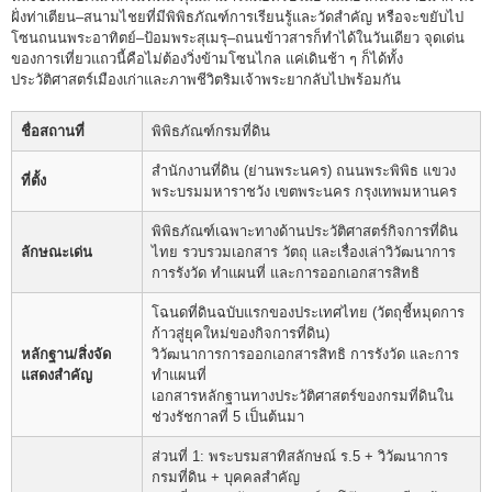
ฝั่งท่าเตียน–สนามไชยที่มีพิพิธภัณฑ์การเรียนรู้และวัดสำคัญ หรือจะขยับไป
โซนถนนพระอาทิตย์–ป้อมพระสุเมรุ–ถนนข้าวสารก็ทำได้ในวันเดียว จุดเด่น
ของการเที่ยวแถวนี้คือไม่ต้องวิ่งข้ามโซนไกล แค่เดินช้า ๆ ก็ได้ทั้ง
ประวัติศาสตร์เมืองเก่าและภาพชีวิตริมเจ้าพระยากลับไปพร้อมกัน
ชื่อสถานที่
พิพิธภัณฑ์กรมที่ดิน
สำนักงานที่ดิน (ย่านพระนคร) ถนนพระพิพิธ แขวง
ที่ตั้ง
พระบรมมหาราชวัง เขตพระนคร กรุงเทพมหานคร
พิพิธภัณฑ์เฉพาะทางด้านประวัติศาสตร์กิจการที่ดิน
ลักษณะเด่น
ไทย รวบรวมเอกสาร วัตถุ และเรื่องเล่าวิวัฒนาการ
การรังวัด ทำแผนที่ และการออกเอกสารสิทธิ
โฉนดที่ดินฉบับแรกของประเทศไทย (วัตถุชี้หมุดการ
ก้าวสู่ยุคใหม่ของกิจการที่ดิน)
หลักฐาน/สิ่งจัด
วิวัฒนาการการออกเอกสารสิทธิ การรังวัด และการ
แสดงสำคัญ
ทำแผนที่
เอกสารหลักฐานทางประวัติศาสตร์ของกรมที่ดินใน
ช่วงรัชกาลที่ 5 เป็นต้นมา
ส่วนที่ 1: พระบรมสาทิสลักษณ์ ร.5 + วิวัฒนาการ
กรมที่ดิน + บุคคลสำคัญ