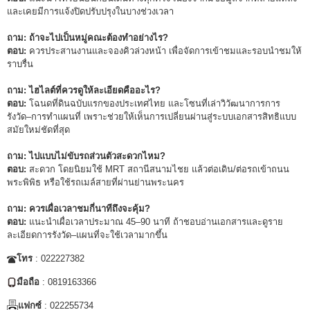
และเคยมีการแจ้งปิดปรับปรุงในบางช่วงเวลา
ถาม: ถ้าจะไปเป็นหมู่คณะต้องทำอย่างไร?
ตอบ:
ควรประสานงานและจองคิวล่วงหน้า เพื่อจัดการเข้าชมและรอบนำชมให้
ราบรื่น
ถาม: ไฮไลต์ที่ควรดูให้ละเอียดคืออะไร?
ตอบ:
โฉนดที่ดินฉบับแรกของประเทศไทย และโซนที่เล่าวิวัฒนาการการ
รังวัด–การทำแผนที่ เพราะช่วยให้เห็นการเปลี่ยนผ่านสู่ระบบเอกสารสิทธิแบบ
สมัยใหม่ชัดที่สุด
ถาม: ไปแบบไม่ขับรถส่วนตัวสะดวกไหม?
ตอบ:
สะดวก โดยนิยมใช้ MRT สถานีสนามไชย แล้วต่อเดิน/ต่อรถเข้าถนน
พระพิพิธ หรือใช้รถเมล์สายที่ผ่านย่านพระนคร
ถาม: ควรเผื่อเวลาชมกี่นาทีถึงจะคุ้ม?
ตอบ:
แนะนำเผื่อเวลาประมาณ 45–90 นาที ถ้าชอบอ่านเอกสารและดูราย
ละเอียดการรังวัด–แผนที่จะใช้เวลามากขึ้น
โทร
: 022227382
มือถือ
: 0819163366
แฟกซ์
: 022255734