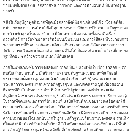
ปึกแผ่นขึ้นด้วยระบบเอกสารสิทธิ การรังวัด และการทำแผนที่ที่เป็นมาตรฐาน
มากขึ้น
หนึ่งในวัตถุที่ถูกพูดถึงมากที่สุดเมื่อกล่าวถึงพิพิธภัณฑ์แห่งนี้คือ “โฉนดที่ดิน
ฉบับแรกของประเทศไทย” ซึ่งมีคุณค่าทางประวัติศาสตร์ในฐานะหลักฐานของ
การก้าวเข้าสู่ยุคใหม่ของกิจการที่ดิน เพราะมันสะท้อนทั้งแนวคิดเรื่อง
กรรมสิทธิ์ การจัดทำเอกสารสิทธิแบบเป็นระบบ และการใช้แผนที่ประกอบการ
ระบุขอบเขตที่ดินอย่างชัดเจน เมื่อเราเดินดูเอกสารและวิวัฒนาการของการ
รังวัด เราจะเริ่มมองเห็นว่าเส้นบนแผนที่ไม่ได้เป็นแค่เส้น แต่เป็น “ระเบียบของ
รัฐ” ที่ค่อย ๆ สร้างความแน่นอนให้กับสังคม
ภายในพิพิธภัณฑ์มีการจัดแสดงแบ่งออกเป็น 4 ส่วนเพื่อให้เรื่องเล่าค่อย ๆ ต่อ
กันเป็นลำดับ ส่วนที่ 1 มักเริ่มจากแท่นประดิษฐานพระบรมสาทิสลักษณ์
พระบาทสมเด็จพระจุลจอมเกล้าเจ้าอยู่หัว (รัชกาลที่ 5) พร้อมภาพรวม
วิวัฒนาการของกรมที่ดินจากอดีตสู่ปัจจุบัน และบุคคลสำคัญที่เกี่ยวข้องกับ
กิจการที่ดินในช่วงต่าง ๆ ส่วนที่ 2 จะพาไปดูวัตถุและองค์ประกอบเชิง
สัญลักษณ์ เช่น พระคันธารราษฎร์ โต๊ะเสนาบดีกระทรวงเกษตราธิการ และตู้
โบราณที่จัดแสดงเอกสารที่ดิน ส่วนที่ 3 เป็นโซนที่คนชอบรายละเอียดมักใช้
เวลานานขึ้น เพราะเป็นส่วนที่เล่า “วิวัฒนาการ” ของการออกเอกสารสิทธิ การ
รังวัด การทำแผนที่ และการจดทะเบียนสิทธิและนิติกรรม รวมถึงการชวนมอง
ความหมายของโฉนดฉบับแรกในฐานะหลักฐานเปลี่ยนผ่านของสังคม ส่วนที่ 4
เป็นคลังพิพิธภัณฑ์สำหรับเก็บวัตถุที่ยังไม่จัดแสดงเพื่อการอนุรักษ์ และมีพื้นที่
การเรียนรู้/ห้องประชุมพร้อมหนังสือที่เกี่ยวข้องสำหรับคนที่อยากต่อยอดความ