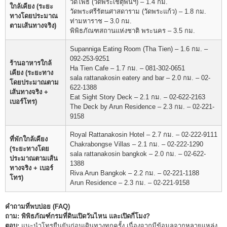
วัดโพธิ์ (วัดพระเชตุพนฯ) – 1.4 กม.
ใกล้เคียง (ระยะ
วัดพระศรีรัตนศาสดาราม (วัดพระแก้ว) – 1.8 กม.
ทางโดยประมาณ
ท่ามหาราช – 3.0 กม.
ตามเส้นทางจริง)
พิพิธภัณฑสถานแห่งชาติ พระนคร – 3.5 กม.
Supanniga Eating Room (Tha Tien) – 1.6 กม. –
092-253-9251
ร้านอาหารใกล้
Ha Tien Cafe – 1.7 กม. – 081-302-0651
เคียง (ระยะทาง
sala rattanakosin eatery and bar – 2.0 กม. – 02-
โดยประมาณตาม
622-1388
เส้นทางจริง +
Eat Sight Story Deck – 2.1 กม. – 02-622-2163
เบอร์โทร)
The Deck by Arun Residence – 2.3 กม. – 02-221-
9158
Royal Rattanakosin Hotel – 2.7 กม. – 02-222-9111
ที่พักใกล้เคียง
Chakrabongse Villas – 2.1 กม. – 02-222-1290
(ระยะทางโดย
sala rattanakosin bangkok – 2.0 กม. – 02-622-
ประมาณตามเส้น
1388
ทางจริง + เบอร์
Riva Arun Bangkok – 2.2 กม. – 02-221-1188
โทร)
Arun Residence – 2.3 กม. – 02-221-9158
คำถามที่พบบ่อย (FAQ)
ถาม: พิพิธภัณฑ์กรมที่ดินเปิดวันไหน และเปิดกี่โมง?
ตอบ:
แนะนำโทรยืนยันก่อนเดินทางทุกครั้ง เนื่องจากมีข้อมูลจากหลายแหล่ง