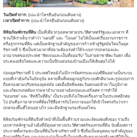
วันเปิดทำการ:
(แนะนำโทรยืนยันก่อนเดินทาง)
เวลาเปิดทำการ:
(แนะนำโทรยืนยันก่อนเดินทาง)
พิพิธภัณฑ์กรมที่ดิน
เป็นที่เที่ยวกรุงเทพฯสายประวัติศาสตร์รัฐและเอกสาร ที่
ชวนให้เราเห็นว่าคำว่า “แผนที่” และ “โฉนด” ไม่ได้เป็นแค่เรื่องงานราชการ
หรือธุรกรรมที่ดิน แต่เป็นหลักฐานสำคัญของการก้าวเข้าสู่รัฐสมัยใหม่ในยุค
รัชกาลที่ 5 ซึ่งเป็นช่วงเวลาที่สยามต้องเร่งทำให้ระบบการปกครองและ
อาณาเขตของประเทศ “ชัดเจนและเป็นที่ยอมรับ” ในสายตาชาติตะวันตก เพื่อ
ประคองอธิปไตยและความเป็นปึกแผ่นของบ้านเมืองให้เดินต่อไปได้
ก่อนยุครัชกาลที่ 5 ประเทศไทยยังไม่มีการจัดสรรและแบ่งที่ดินอย่างเป็นระบบ
แบบที่เราคุ้นกันในปัจจุบัน หลายพื้นที่เคยผูกอยู่กับระบบศักดินาและรูปแบบการ
ถือครองตามบริบทของยุคสมัย แต่เมื่ออิทธิพลตะวันตกแผ่เข้ามาในภูมิภาค
และเกิดแรงกดดันจากมหาอำนาจอย่างอังกฤษและฝรั่งเศส การทำให้
“ขอบเขต” และ “สิทธิในที่ดิน” เป็นระบบจึงไม่ใช่แค่เรื่องภายในประเทศอีกต่อ
ไป มันคือภาษาสากลที่ต้องใช้สื่อสารกับโลกภายนอกให้เข้าใจตรงกันว่าเรา
ปกครองพื้นที่ไหนอย่างไร และมีหลักฐานรองรับแค่ไหน
พิพิธภัณฑ์กรมที่ดินจึงทำหน้าที่เป็นพื้นที่รวบรวมและจัดแสดงสิ่งของ รวมถึง
เอกสารหลักฐานอ้างอิงที่มีคุณค่าทางประวัติศาสตร์ของกรมที่ดิน นับตั้งแต่การ
ประกาศตั้งกรมทะเบียนที่ดินในช่วงรัชกาลที่ 5 ซึ่งถือเป็นหมุดหมายสำคัญของ
กิจการที่ดินไทย และถูกมองว่าเป็นหนึ่งในจุดเริ่มต้นของการสร้างชาติให้เป็น