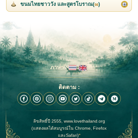
ขนมไทยชาววัง และสูตรโบราณ(
)
56
ภาษา :
ติดตาม :
ลิขสิทธิ์ปี 2555, www.lovethailand.org
(แสดงผลได้สมบูรณ์ใน Chrome, Firefox
และSafari)
*