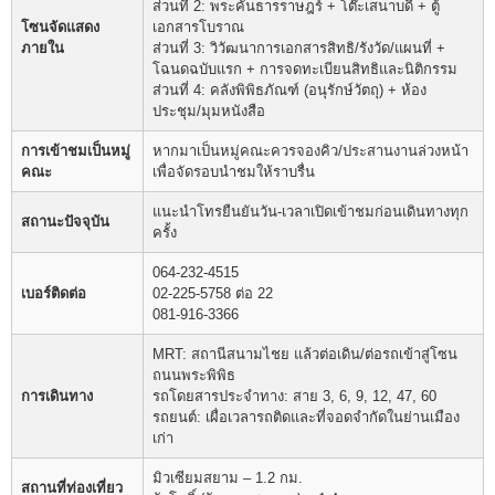
ส่วนที่ 2: พระคันธารราษฎร์ + โต๊ะเสนาบดี + ตู้
โซนจัดแสดง
เอกสารโบราณ
ภายใน
ส่วนที่ 3: วิวัฒนาการเอกสารสิทธิ/รังวัด/แผนที่ +
โฉนดฉบับแรก + การจดทะเบียนสิทธิและนิติกรรม
ส่วนที่ 4: คลังพิพิธภัณฑ์ (อนุรักษ์วัตถุ) + ห้อง
ประชุม/มุมหนังสือ
การเข้าชมเป็นหมู่
หากมาเป็นหมู่คณะควรจองคิว/ประสานงานล่วงหน้า
คณะ
เพื่อจัดรอบนำชมให้ราบรื่น
แนะนำโทรยืนยันวัน-เวลาเปิดเข้าชมก่อนเดินทางทุก
สถานะปัจจุบัน
ครั้ง
064-232-4515
เบอร์ติดต่อ
02-225-5758 ต่อ 22
081-916-3366
MRT: สถานีสนามไชย แล้วต่อเดิน/ต่อรถเข้าสู่โซน
ถนนพระพิพิธ
การเดินทาง
รถโดยสารประจำทาง: สาย 3, 6, 9, 12, 47, 60
รถยนต์: เผื่อเวลารถติดและที่จอดจำกัดในย่านเมือง
เก่า
มิวเซียมสยาม – 1.2 กม.
สถานที่ท่องเที่ยว