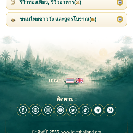
รีวิวท่องเที่ยว, รีวิวอาหาร(
)
21
ขนมไทยชาววัง และสูตรโบราณ(
)
56
ภาษา :
ติดตาม :
ลิขสิทธิ์ปี 2555, www.lovethailand.org