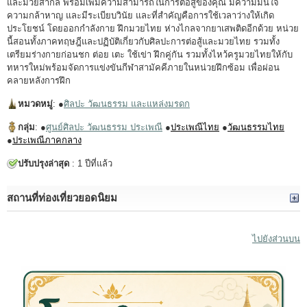
และมวยสากล พร้อมเพิ่มความสามารถในการต่อสู้ของคุณ มีความมั่นใจ
ความกล้าหาญ และมีระเบียบวินัย และที่สำคัญคือการใช้เวลาว่างให้เกิด
ประโยชน์ โดยออกกำลังกาย ฝึกมวยไทย ห่างไกลจากยาเสพติดอีกด้วย หน่วย
นี้สอนทั้งภาคทฤษฎีและปฏิบัติเกี่ยวกับศิลปะการต่อสู้และมวยไทย รวมทั้ง
เตรียมร่างกายก่อนชก ต่อย เตะ ใช้เข่า ฝึกคู่กัน รวมทั้งไหว้ครูมวยไทยให้กับ
ทหารใหม่พร้อมจัดการแข่งขันกีฬาสามัคคีภายในหน่วยฝึกซ้อม เพื่อผ่อน
คลายหลังการฝึก
หมวดหมู่
: ●
ศิลปะ วัฒนธรรม และแหล่งมรดก
กลุ่ม
: ●
ศูนย์ศิลปะ วัฒนธรรม ประเพณี
●
ประเพณีไทย
●
วัฒนธรรมไทย
●
ประเพณีภาคกลาง
ปรับปรุงล่าสุด
: 1 ปีที่แล้ว
แตะเพื่อเล่นวิดีโอ
สถานที่ท่องเที่ยวยอดนิยม
ไปยังส่วนบน