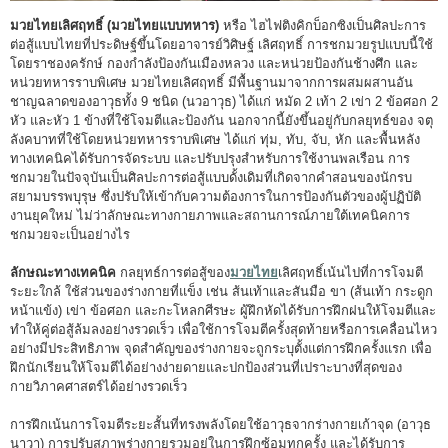
มวยไทยเลิศฤทธิ์ (มวยไทยแบบทหาร)
หรือ ไฮไฟติงคิกบ็อกซิงเป็นศิลปะการ
ต่อสู้แบบไทยที่ประดิษฐ์ขึ้นโดยอาจารย์วิศิษฐ์ เลิศฤทธิ์ การชกมวยรูปแบบนี้ใช้
โดยราชองครักษ์ กองกำลังป้องกันเมืองหลวง และหน่วยป้องกันช้างศึก และ
หน่วยทหารราบพิเศษ มวยไทยเลิศฤทธิ์ มีพื้นฐานมาจากการผสมผสานอัน
ชาญฉลาดของอาวุธทั้ง 9 ชนิด (นวอาวุธ) ได้แก่ หมัด 2 เท้า 2 เข่า 2 ข้อศอก 2
หัว และหัว 1 ข้างที่ใช้โจมตีและป้องกัน นอกจากนี้ยังขึ้นอยู่กับกลยุทธ์ของ จตุ
ลังคบาทที่ใช้โดยหน่วยทหารราบพิเศษ ได้แก่ ทุ่ม, ทับ, จับ, หัก และพื้นหลัง
ทางเทคนิคได้รับการจัดระบบ และปรับปรุงสำหรับการใช้งานพลเรือน การ
ชกมวยในปัจจุบันเป็นศิลปะการต่อสู้แบบดั้งเดิมที่เกิดจากคำสอนของนักรบ
สยามบรรพบุรุษ ซึ่งปรับให้เข้ากับความต้องการในการป้องกันตัวของผู้ปฏิบัติ
งานยุคใหม่ ไม่ว่าลักษณะทางกายภาพและสถานการณ์ภายใต้เทคนิคการ
ชกมวยจะเป็นอย่างไร
ลักษณะทางเทคนิค
กลยุทธ์การต่อสู้ของ
มวยไทย
เลิศฤทธิ์เน้นไปที่การโจมตี
ระยะใกล้ ใช้ส่วนของร่างกายที่แข็ง เช่น ส้นเท้าและสันมือ ขา (ส้นเท้า กระดูก
หน้าแข้ง) เข่า ข้อศอก และกะโหลกศีรษะ ผู้ฝึกหัดได้รับการฝึกฝนให้โจมตีและ
ทำให้คู่ต่อสู้ล้มลงอย่างรวดเร็ว เพื่อใช้การโจมตีครั้งสุดท้ายหรือการเคลื่อนไหว
อย่างมีประสิทธิภาพ จุดสำคัญของร่างกายจะถูกระบุตั้งแต่การฝึกครั้งแรก เพื่อ
ฝึกนักเรียนให้โจมตีได้อย่างง่ายดายและปกป้องส่วนที่เปราะบางที่สุดของ
กายวิภาคศาสตร์ได้อย่างรวดเร็ว
การฝึกเน้นการโจมตีระยะสั้นที่ทรงพลังโดยใช้อาวุธจากร่างกายเก้าจุด (อาวุธ
นาวา) การปรับสภาพร่างกายรวมอยู่ในการฝึกซ้อมทุกครั้ง และได้รับการ