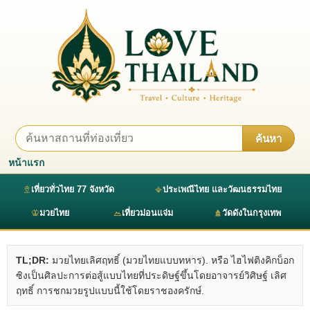
ค้นหา
หน้าแรก
เที่ยวทั่วไทย 77 จังหวัด
ประเพณีไทย และวัฒนธรรมไทย
มวยไทย
เที่ยวม่อนแจ่ม
วัดดังในกรุงเทพ
TL;DR:
มวยไทยเลิศฤทธิ์ (มวยไทยแบบทหาร). หรือ ไฮไฟติงคิกบ็อก
ซิงเป็นศิลปะการต่อสู้แบบไทยที่ประดิษฐ์ขึ้นโดยอาจารย์วิศิษฐ์ เลิศ
ฤทธิ์ การชกมวยรูปแบบนี้ใช้โดยราชองครักษ์.