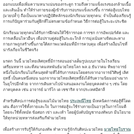
ออกแบบเพื่อเพิ่มความหนาแน่นของกระดูก รวมถึงความแข็งแรงของกล้ามเนื้อ
และเส้นเอ็น ทำให้ร่างกายของผู้เข้ารับการอบรมแข็งแรงขึ้น การต่อสู้แบบไทย
(มวยปล้ำ) ถือเป็นแนวทางปฏิบัติหลักของนักเรียนมวยทุกคน: จำเป็นต้องเรียนรู้
การแก้ปัญหาร่วมกับคู่ฝึกที่ไม่ตรงตามข้อกำหนด วิธีการต่อสู้ในระยะประชิด
นักเรียนมวยทุกคนได้รับการฝึกฝนให้ใช้การกอด การชก การอัพเปอร์คัต และ
การเคลื่อนไหวอื่นๆ เพื่อปราบคู่ต่อสู้ในระยะใกล้ การมุ่งเน้นทางจิตและทาง
กายภาพถูกสร้างขึ้นภายใต้สภาพแวดล้อมที่มีการควบคุม เพื่อสร้างเงื่อนไขที่
น่ารังเกียจในชีวิตจริง
มรดก วันนี้ มวยไทยเลิศฤทธิ์มีการสอนอย่างเต็มรูปแบบภายในโรงเรียน
เตรียมทหาร และที่สมาคมสหพันธ์มวยไทยโลก พล.อ.ธันวาคม ทิพยาจารย์
หนึ่งในนักเรียนไม่กี่คนสุดท้ายที่ได้รับการสอนโดยตรงจากอาจารย์วิศิษฐ์ เลิศ
ฤทธิ์ เป็นคนหนึ่งสอน นอกจากมวยไทยเลิศฤทธิ์ยังได้รับความนิยมอย่างมาก
ในยุโรปอีกด้วย จากการเดินทางไปนำเสนอผลงานโดยบุคคลต่าง ๆ เช่น โดย
ภาคบุคคล เช่น อาจารย์ มาร์โก เด เชซาริส จากประเทศอิตาลี
สำหรับศิลปะการต่อสู้ของแม่ไม้มวยไทย
ประเพณีไทย
มีเทคนิคการต่อสู้ที่โดด
เด่น คือการใช้ทั้งกายและใจ ในการต่อสู้จะใช้ร่างกายเป็นอาวุธในการโจมตี
โดยจะใช้ทั้งหมัด ข้อศอก เข่า และเท้า โดยผู้บังคับบัญชากองทัพบก มีนโยบาย
ให้ทุกหน่วยทหารส่งเสริมกีฬามวยไทย
เพื่อสร้างการรับรู้ให้กับกองทัพ ทำความรู้จักกับศิลปะมวยไทย
มวยไทยโบราณ