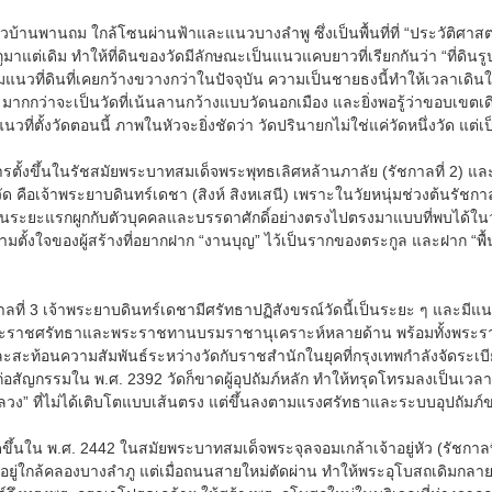
บ้านพานถม ใกล้โซนผ่านฟ้าและแนวบางลำพู ซึ่งเป็นพื้นที่ที่ “ประวัติศาสตร์เม
แต่เดิม ทำให้ที่ดินของวัดมีลักษณะเป็นแนวแคบยาวที่เรียกกันว่า “ที่ดิน
นวที่ดินที่เคยกว้างขวางกว่าในปัจจุบัน ความเป็นชายธงนี้ทำให้เวลาเดินในว
มากกว่าจะเป็นวัดที่เน้นลานกว้างแบบวัดนอกเมือง และยิ่งพอรู้ว่าขอบเขตเ
ี่ตั้งวัดตอนนี้ ภาพในหัวจะยิ่งชัดว่า วัดปรินายกไม่ใช่แค่วัดหนึ่งวัด แต่เป็น
ตั้งขึ้นในรัชสมัยพระบาทสมเด็จพระพุทธเลิศหล้านภาลัย (รัชกาลที่ 2) และในช
งวัด คือเจ้าพระยาบดินทร์เดชา (สิงห์ สิงหเสนี) เพราะในวัยหนุ่มช่วงต้นรัชกาล
ัดในระยะแรกผูกกับตัวบุคคลและบรรดาศักดิ์อย่างตรงไปตรงมาแบบที่พบได้ในว
ามตั้งใจของผู้สร้างที่อยากฝาก “งานบุญ” ไว้เป็นรากของตระกูล และฝาก “พ
ลที่ 3 เจ้าพระยาบดินทร์เดชามีศรัทธาปฏิสังขรณ์วัดนี้เป็นระยะ ๆ และมีแ
พระราชศรัทธาและพระราชทานบรมราชานุเคราะห์หลายด้าน พร้อมทั้งพระราชทาน
ะสะท้อนความสัมพันธ์ระหว่างวัดกับราชสำนักในยุคที่กรุงเทพกำลังจัดระเบีย
่อสัญกรรมใน พ.ศ. 2392 วัดก็ขาดผู้อุปถัมภ์หลัก ทำให้ทรุดโทรมลงเป็นเวล
ลวง” ที่ไม่ได้เติบโตแบบเส้นตรง แต่ขึ้นลงตามแรงศรัทธาและระบบอุปถัมภ์
ิดขึ้นใน พ.ศ. 2442 ในสมัยพระบาทสมเด็จพระจุลจอมเกล้าเจ้าอยู่หัว (รัชกาล
งอยู่ใกล้คลองบางลำภู แต่เมื่อถนนสายใหม่ตัดผ่าน ทำให้พระอุโบสถเดิมกลา