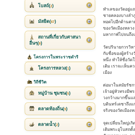
โบสถ์(
)
2
ทำเลของวัดอยู่แถว
ชายคลองบางลำภูมา
มัสยิด(
)
ทอดไปอีกด้านตามแ
67
ของวัดเมืองหลวง 
มหากาฬไปจนถึงแนวท
สถานที่เกี่ยวกับศาสนา
อื่นๆ(
)
8
วัดปรินายกวรวิหาร
กับชื่อของผู้สร้า
โครงการในพระราชดำริ
หนึ่ง ทำให้ชื่อว
เดิม เราจะเห็นคว
โครงการหลวง(
)
1
เมือง
วิถีชีวิต
ต่อมาในสมัยรัชกา
เจ้าอยู่หัวทรงมี
หมู่บ้าน ชุมชน(
)
5
วงกว้างมากขึ้นแล
บดินทร์เดชาถึงแก
ตลาดท้องถิ่น(
)
9
จริงของวัดเมืองห
จุดเปลี่ยนใหญ่เก
ตลาดน้ำ(
)
2
เดิมพระอุโบสถตั้