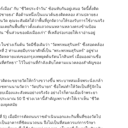
ือง” กับ “ชีวิตประจำวัน” ซ้อนทับกันอยู่เสมอ วัดนี้ตั้งติด
รูปชายธง” คือด้านหนึ่งเป็นแนวต้นธงติดคลอง ส่วนปลายธง
ัด คุณจะสัมผัสได้ว่าพื้นที่ถูกจัดวางให้รองรับการใช้งานจริง
ดิมเคยกินพื้นที่ยาวตั้งแต่แถวถนนหลานหลวงตรงข้ามป้อม
 “ชิ้นส่วนของผังเมืองเก่า” ที่เหลือร่องรอยให้เราอ่านอยู่
่วงเริ่มต้น วัดมีชื่อเดิมว่า “วัดพรหมสุรินทร์” ซึ่งสอดคล้อง
ที่ 2 ท่านเคยมีบรรดาศักดิ์เป็น “พระพรหมสุรินทร์” อยู่ช่วง
ัดหลายแห่งของกรุงเทพยุคต้นรัตนโกสินทร์ เมื่อมองผ่านชื่อ
ื้นที่ศรัทธา” ไว้ในย่านที่กำลังเติบโตตามแนวคลองสำคัญของ
นวคิดจะขยายวัดให้กว้างขวางขึ้น พระบาทสมเด็จพระนั่งเกล้า
นามวัดว่า “วัดปรินายก” ชื่อใหม่ทำให้วัดเป็นที่รู้จักใน
บเมืองและสังคมอย่างจริงจัง อย่างไรก็ตามเมื่อเจ้าพระยา
าประมาณ 50 ปี ช่วงเวลานี้สำคัญเพราะทำให้เราเห็น “ชีวิต
ของยุคสมัย
ที่ 5) เมื่อมีการตัดถนนราชดำเนินนอกและกินพื้นที่ของวัดไป
ยเป็นอาคารที่ชิดแนวถนน จึงไม่เป็นที่สมควรแก่การรักษา