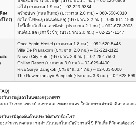
ทิพย์สมัย ผัดไทยประตูผี (ประมาณ 1.7 กม.) – 02-226-6666
เจ๊ไฝ (ประมาณ 1.9 กม.) – 02-223-9384
คียง
ครัวอัปษร (ถนนดินสอ) (ประมาณ 2.0 กม.) – 080-550-0310
ร์โทร)
ผัดไทยไฟทะลุ (ถนนดินสอ) (ประมาณ 2.2 กม.) – 089-811-1888
โกปี๊เฮี้ยะไถ่กี่ ณ เสาชิงช้า (ประมาณ 2.1 กม.) – 062-678-3003
มนต์นมสด (เสาชิงช้า) (ประมาณ 2.0 กม.) – 02-224-1147
Once Again Hostel (ประมาณ 1.8 กม.) – 092-620-5445
Villa De Pranakorn (ประมาณ 2.0 กม.) – 02-221-1122
ระยะ
Nouvo City Hotel (ประมาณ 2.9 กม.) – 02-282-7500
)
Chillax Resort (ประมาณ 3.0 กม.) – 02-629-4400
Riva Surya Bangkok (ประมาณ 3.4 กม.) – 02-633-5000
The Raweekanlaya Bangkok (ประมาณ 3.6 กม.) – 02-628-599
(FAQ)
วรวิหารอยู่แถวไหนของกรุงเทพฯ?
 1 ถนนปรินายก แขวงบ้านพานถม เขตพระนคร ใกล้สะพานผ่านฟ้าลีลาศและแ
วรวิหารมีจุดเด่นด้านประวัติศาสตร์อะไร?
ื่องเล่าการตัดถนนราชดำเนินนอกในสมัยรัชกาลที่ 5 ที่กินพื้นที่วัดจนต้องสร้
ๆ