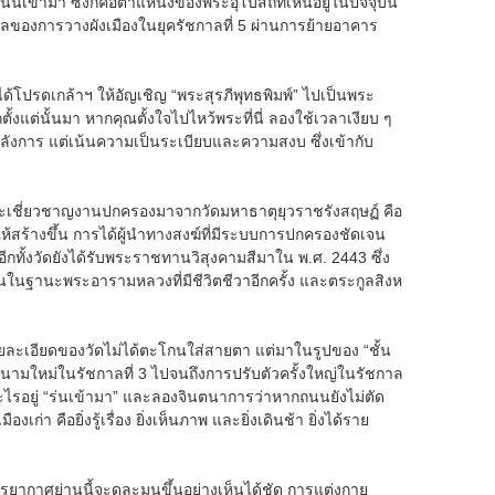
ข้ามา ซึ่งก็คือตำแหน่งของพระอุโบสถที่เห็นอยู่ในปัจจุบัน
นผลของการวางผังเมืองในยุครัชกาลที่ 5 ผ่านการย้ายอาคาร
น ได้โปรดเกล้าฯ ให้อัญเชิญ “พระสุรภีพุทธพิมพ์” ไปเป็นพระ
แต่นั้นมา หากคุณตั้งใจไปไหว้พระที่นี่ ลองใช้เวลาเงียบ ๆ
มอลังการ แต่เน้นความเป็นระเบียบและความสงบ ซึ่งเข้ากับ
และเชี่ยวชาญงานปกครองมาจากวัดมหาธาตุยุวราชรังสฤษฏ์ คือ
ห้สร้างขึ้น การได้ผู้นำทางสงฆ์ที่มีระบบการปกครองชัดเจน
กทั้งวัดยังได้รับพระราชทานวิสุงคามสีมาใน พ.ศ. 2443 ซึ่ง
นในฐานะพระอารามหลวงที่มีชีวิตชีวาอีกครั้ง และตระกูลสิงห
ยละเอียดของวัดไม่ได้ตะโกนใส่สายตา แต่มาในรูปของ “ชั้น
ด้รับนามใหม่ในรัชกาลที่ 3 ไปจนถึงการปรับตัวครั้งใหญ่ในรัชกาล
อะไรอยู่ “ร่นเข้ามา” และลองจินตนาการว่าหากถนนยังไม่ตัด
า คือยิ่งรู้เรื่อง ยิ่งเห็นภาพ และยิ่งเดินช้า ยิ่งได้ราย
ยากาศย่านนี้จะดูละมุนขึ้นอย่างเห็นได้ชัด การแต่งกาย