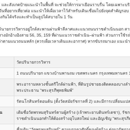
บา และสังเกตป้ายแนะนำในพื้นที่ จะช่วยให้การมาเยือนราบรื่น โดยเฉพาะบ
นที่อยากเที่ยวต่อ แนะนำให้เผื่อเวลาไว้สำหรับเดินเชื่อมไปยังจุดสำคัญร
ถึงกันได้จริงและทำเป็นลูปได้สบายใน 1 วัน
รินายกวรวิหารอยู่ใกล้สะพานผ่านฟ้าลีลาศและแนวถนนราชดำเนินนอก สาม
ดินทางมักอ้างอิงสาย 56, 35, 159 ที่ผ่านแนวราชดำเนิน–ผ่านฟ้า ส่วนการ
งเก่าตามแนวถนนหลัก (ควรเผื่อเวลาเดินและอากาศ) หากขับรถมาเอง แนะนำเผ
วัดปรินายกวรวิหาร
1 ถนนปรินายก แขวงบ้านพานถม เขตพระนคร กรุงเทพมหานคร 
พระอารามหลวงชั้นตรีใกล้ผ่านฟ้า, ที่ดินรูปชายธงติดคลองบางลำ
พระประธาน “พระสุรภีพุทธพิมพ์”
รัตนโกสินทร์ตอนต้น (ตั้งวัดสมัยรัชกาลที่ 2) และมีการเปลี่ยนแป
็น
เดิมชื่อวัดพรหมสุรินทร์ตามผู้สร้าง (เจ้าพระยาบดินทร์เดชา), รั
ราชดำเนินนอกทำให้ต้องสร้างอุโบสถใหม่ และอัญเชิญ “พระสุรภี
ชื่อเดิม “วัดพรหมสุรินทร์” ตามบรรดาศักดิ์ของผู้สร้าง ต่อมารัช