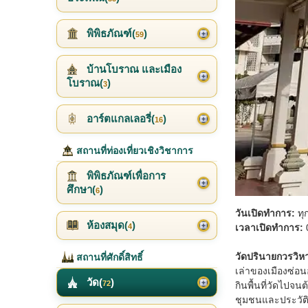
พิพิธภัณฑ์(
)
59
บ้านโบราณ และเมือง
โบราณ(
)
3
อาร์ตแกลเลอรี่(
)
16
สถานที่ท่องเที่ยวเชิงวิชาการ
พิพิธภัณฑ์เพื่อการ
ศึกษา(
)
6
วันเปิดทำการ:
ทุ
ห้องสมุด(
)
4
เวลาเปิดทำการ:
0
วัดปรินายกวรวิห
สถานที่ศักดิ์สิทธิ์
เล่าของเมืองซ่อน
วัด(
)
72
กินพื้นที่วัดไปจ
ชุมชนและประวัติศ