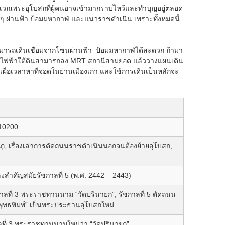
ริเวณพระอุโบสถที่ผู้คนอาจเข้ามากราบไหว้และทำบุญอยู่ตลอด
อบ ๆ ผ่านฟ้า ป้อมมหากาฬ และแนวราชดำเนิน เพราะทั้งหมดนี้
ารถเดินเชื่อมจากโซนผ่านฟ้า–ป้อมมหากาฬได้สะดวก ถ้ามา
ใช้รถไฟฟ้าใต้ดินสามารถลง MRT สถานีสามยอด แล้ววางแผนเดิน
ื่อเวลาหาที่จอดในย่านเมืองเก่า และใช้การเดินเป็นหลักจะ
10200
ภู, เรื่องเล่าการตัดถนนราชดำเนินนอกจนต้องย้ายอุโบสถ,
ลงสำคัญสมัยรัชกาลที่ 5 (พ.ศ. 2442 – 2443)
ชกาลที่ 3 พระราชทานนาม “วัดปรินายก”, รัชกาลที่ 5 ตัดถนน
พุทธพิมพ์” เป็นพระประธานอุโบสถใหม่
กาลที่ 3 พระราชทานนามใหม่ว่า “วัดปรินายก”