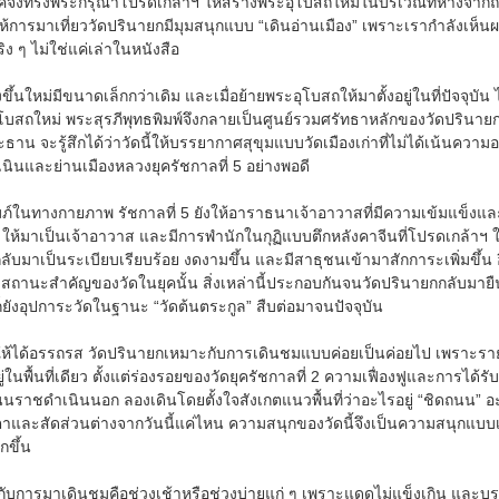
จึงทรงพระกรุณาโปรดเกล้าฯ ให้สร้างพระอุโบสถใหม่ในบริเวณที่ห่างจากถนนเ
ห้การมาเที่ยววัดปรินายกมีมุมสนุกแบบ “เดินอ่านเมือง” เพราะเรากำลังเห็
จริง ๆ ไม่ใช่แค่เล่าในหนังสือ
ขึ้นใหม่มีขนาดเล็กกว่าเดิม และเมื่อย้ายพระอุโบสถให้มาตั้งอยู่ในที่ปัจจุบั
ถใหม่ พระสุรภีพุทธพิมพ์จึงกลายเป็นศูนย์รวมศรัทธาหลักของวัดปรินายกตั้ง
ธาน จะรู้สึกได้ว่าวัดนี้ให้บรรยากาศสุขุมแบบวัดเมืองเก่าที่ไม่ได้เน้นควา
ินและย่านเมืองหลวงยุครัชกาลที่ 5 อย่างพอดี
ภ์ในทางกายภาพ รัชกาลที่ 5 ยังให้อาราธนาเจ้าอาวาสที่มีความเข้มแข็ง
 ให้มาเป็นเจ้าอาวาส และมีการพำนักในกุฏิแบบตึกหลังคาจีนที่โปรดเกล้าฯ ใ
บมาเป็นระเบียบเรียบร้อย งดงามขึ้น และมีสาธุชนเข้ามาสักการะเพิ่มขึ้น อี
งสถานะสำคัญของวัดในยุคนั้น สิ่งเหล่านี้ประกอบกันจนวัดปรินายกกลับมายื
ก็ยังอุปการะวัดในฐานะ “วัดต้นตระกูล” สืบต่อมาจนปัจจุบัน
วให้ได้อรรถรส วัดปรินายกเหมาะกับการเดินชมแบบค่อยเป็นค่อยไป เพราะรา
ยู่ในพื้นที่เดียว ตั้งแต่ร่องรอยของวัดยุครัชกาลที่ 2 ความเฟื่องฟูและการไ
นนราชดำเนินนอก ลองเดินโดยตั้งใจสังเกตแนวพื้นที่ว่าอะไรอยู่ “ชิดถนน” 
าและสัดส่วนต่างจากวันนี้แค่ไหน ความสนุกของวัดนี้จึงเป็นความสนุกแบบเมืองเก่
กขึ้น
กับการมาเดินชมคือช่วงเช้าหรือช่วงบ่ายแก่ ๆ เพราะแดดไม่แข็งเกิน และบรร