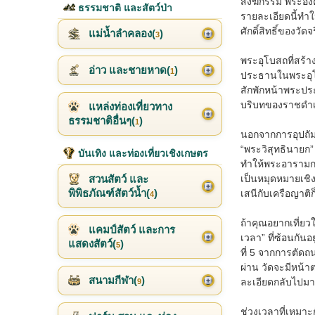
สังฆกรรม พระองค์
ธรรมชาติ และสัตว์ป่า
รายละเอียดนี้ทำใ
ศักดิ์สิทธิ์ของวัด
แม่น้ำลำคลอง(
)
3
พระอุโบสถที่สร้าง
อ่าว และชายหาด(
)
1
ประธานในพระอุโบส
สักพักหน้าพระประ
บริบทของราชดำเน
แหล่งท่องเที่ยวทาง
ธรรมชาติอื่นๆ(
)
1
นอกจากการอุปถัม
“พระวิสุทธินายก”
บันเทิง และท่องเที่ยวเชิงเกษตร
ทำให้พระอารามกลั
สวนสัตว์ และ
เป็นหมุดหมายเชิ
พิพิธภัณฑ์สัตว์น้ำ(
)
เสนีกับเครือญาติ
4
ถ้าคุณอยากเที่ย
แคมป์สัตว์ และการ
เวลา” ที่ซ้อนกันอ
แสดงสัตว์(
)
5
ที่ 5 จากการตัดถ
ผ่าน วัดจะมีหน้าต
สนามกีฬา(
)
ละเอียดกลับไปมา
9
ช่วงเวลาที่เหมาะ