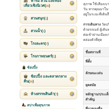
ฟาร์ม สวน และท่อง
สุภาพ ใช้เสียงเ
เที่ยวเชิงนิเวศ(
)
20
วัน หากคุณมาในวั
อยู่ในระยะที่เดิน
สวนสนุก(
)
1
การเดินทาง
วัดป
ด้วยรถเมล์ ผู้เ
สวนน้ำ(
)
1
ต่อเข้าย่านเมือ
คล่องตัวที่สุด
โรงละคร(
)
7
ชื่อสถานที่
โรงภาพยนตร์(
)
1
ที่ตั้ง
ช้อปปิ้ง
ลักษณะเด่น
ช้อปปิ้ง และตลาดกลาง
คืน(
)
20
ยุคสมัย
ห้างสรรพสินค้า(
)
หลักฐาน/ประเด
7
สำคัญ
สปาเพื่อสุขภาพ
ที่มาของชื่อ