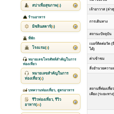
สปาเพื่อสุขภาพ(
)
1
เจ้าอาวาส (ล่าส
ร้านอาหาร
การเดินทาง
มิชลินสตาร์(
)
5
สถานะปัจจุบัน
ที่พัก
เบอร์ติดต่อวัด (
โรงแรม(
)
3
ได้)
ค่าเข้าชม
หมายเลขโทรศัพท์สำคัญในการ
ท่องเที่ยว
สิ่งอำนวยความ
หมายเลขสำคัญในการ
ท่องเที่ยว(
)
1
สถานที่ท่องเที่ย
บทความท่องเที่ยว, สูตรอาหาร
เคียง (ระยะทาง
รีวิวท่องเที่ยว, รีวิว
อาหาร(
)
21