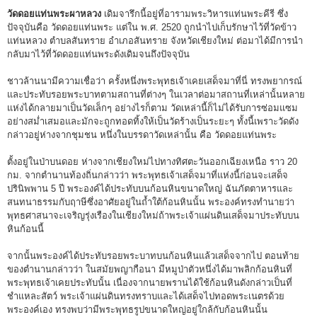
วัดดอยแท่นพระผาหลวง
เดิมจารึกนี้อยู่ที่อารามพระวิหารแท่นพระคีรี ซึ่ง
ปัจจุบันคือ วัดดอยแท่นพระ แต่ใน พ.ศ. 2520 ถูกนำไปเก็บรักษาไว้ที่วัดข้าว
แท่นหลวง ตำบลสันทราย อำเภอสันทราย จังหวัดเชียงใหม่ ต่อมาได้มีการนำ
กลับมาไว้ที่วัดดอยแท่นพระดังเดิมจนถึงปัจจุบัน
ชาวล้านนามีความเชื่อว่า ครั้งหนึ่งพระพุทธเจ้าเคยเสด็จมาที่นี่ ทรงพยากรณ์
และประทับรอยพระบาทตามสถานที่ต่างๆ ในเวลาต่อมาสถานที่เหล่านั้นหลาย
แห่งได้กลายมาเป็นวัดเล็กๆ อย่างไรก็ตาม วัดเหล่านี้ก็ไม่ได้รับการซ่อมแซม
อย่างสม่ำเสมอและมักจะถูกทอดทิ้งให้เป็นวัดร้างเป็นระยะๆ ทั้งนี้เพราะวัดดัง
กล่าวอยู่ห่างจากชุมชน หนึ่งในบรรดาวัดเหล่านั้น คือ วัดดอยแท่นพระ
ตั้งอยู่ในป่าบนดอย ห่างจากเชียงใหม่ไปทางทิศตะวันออกเฉียงเหนือ ราว 20
กม. จากตำนานท้องถิ่นกล่าวว่า พระพุทธเจ้าเสด็จมาที่แห่งนี้ก่อนจะเสด็จ
ปรินิพพาน 5 ปี พระองค์ได้ประทับบนก้อนหินขนาดใหญ่ ฉันภัตตาหารและ
สนทนาธรรมกับฤาษีซึ่งอาศัยอยู่ในถ้ำใต้ก้อนหินนั้น พระองค์ทรงทำนายว่า
พุทธศาสนาจะเจริญรุ่งเรืองในเชียงใหม่ถ้าพระเจ้าแผ่นดินเสด็จมาประทับบน
หินก้อนนี้
จากนั้นพระองค์ได้ประทับรอยพระบาทบนก้อนหินแล้วเสด็จจากไป ตอนท้าย
ของตำนานกล่าวว่า ในสมัยพญากือนา มีหมูป่าตัวหนึ่งได้มาพลิกก้อนหินที่
พระพุทธเจ้าเคยประทับนั้น เนื่องจากนายพรานได้ใช้ก้อนหินดังกล่าวเป็นที่
ชำแหละสัตว์ พระเจ้าแผ่นดินทรงทราบและได้เสด็จไปทอดพระเนตรด้วย
พระองค์เอง ทรงพบว่ามีพระพุทธรูปขนาดใหญ่อยู่ใกล้กับก้อนหินนั้น