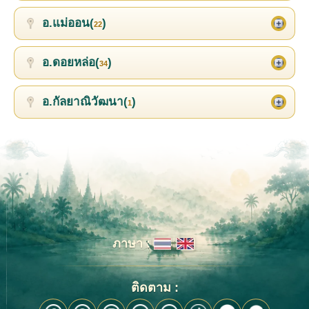
อ.แม่ออน(
)
22
อ.ดอยหล่อ(
)
34
อ.กัลยาณิวัฒนา(
)
1
ภาษา :
ติดตาม :