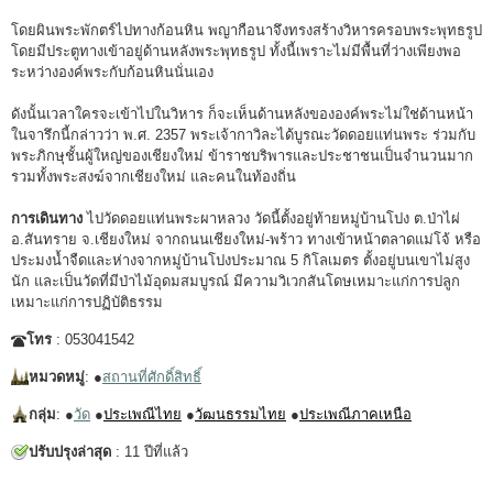
โดยผินพระพักตร์ไปทางก้อนหิน พญากือนาจึงทรงสร้างวิหารครอบพระพุทธรูป
โดยมีประตูทางเข้าอยู่ด้านหลังพระพุทธรูป ทั้งนี้เพราะไม่มีพื้นที่ว่างเพียงพอ
ระหว่างองค์พระกับก้อนหินนั่นเอง
ดังนั้นเวลาใครจะเข้าไปในวิหาร ก็จะเห็นด้านหลังขององค์พระไม่ใช่ด้านหน้า
ในจารึกนี้กล่าวว่า พ.ศ. 2357 พระเจ้ากาวิละได้บูรณะวัดดอยแท่นพระ ร่วมกับ
พระภิกษุชั้นผู้ใหญ่ของเชียงใหม่ ข้าราชบริพารและประชาชนเป็นจำนวนมาก
รวมทั้งพระสงฆ์จากเชียงใหม่ และคนในท้องถิ่น
การเดินทาง
ไปวัดดอยแท่นพระผาหลวง วัดนี้ตั้งอยู่ท้ายหมู่บ้านโปง ต.ป่าไผ่
อ.สันทราย จ.เชียงใหม่ จากถนนเชียงใหม่-พร้าว ทางเข้าหน้าตลาดแม่โจ้ หรือ
ประมงน้ำจืดและห่างจากหมู่บ้านโปงประมาณ 5 กิโลเมตร ตั้งอยู่บนเขาไม่สูง
นัก และเป็นวัดที่มีป่าไม้อุดมสมบูรณ์ มีความวิเวกสันโดษเหมาะแก่การปลูก
เหมาะแก่การปฏิบัติธรรม
โทร
: 053041542
หมวดหมู่
: ●
สถานที่ศักดิ์สิทธิ์
กลุ่ม
: ●
วัด
●
ประเพณีไทย
●
วัฒนธรรมไทย
●
ประเพณีภาคเหนือ
ปรับปรุงล่าสุด
: 11 ปีที่แล้ว