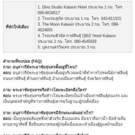
1. Dino Studio Kalasin Hotel ประมาณ 1 กม. โทร.
095-6634517
2. โรงแรมสุภัค ประมาณ 1 กม. โทร. 043-811315
3. The Moon Kalasin ประมาณ 2 กม. โทร. 099-
ที่พักใกล้เคียง
4624655
4. โรงแรมคิวบิส กาฬสินธุ์ QBiZ Hotel Kalasin
ประมาณ 2 กม. โทร. 080-4545929
5. บุหงานครวิลเลจ ประมาณ 3 กม.
คำถามที่พบบ่อย (FAQ)
ถาม: อนุสาวรีย์พระยาชัยสุนทรตั้งอยู่ที่ไหน?
ตอบ:
อนุสาวรีย์พระยาชัยสุนทรตั้งอยู่บริเวณหน้าที่ทำการไปรษณีย์กาฬสินธุ์
ถนนกาฬสินธุ์ ตำบลกาฬสินธุ์ อำเภอเมืองกาฬสินธุ์ จังหวัดกาฬสินธุ์
ถาม: พระยาชัยสุนทรหรือท้าวโสมพะมิตรคือใคร?
ตอบ:
พระยาชัยสุนทรหรือท้าวโสมพะมิตรเป็นเจ้าเมืองกาฬสินธุ์คนแรก และ
เป็นบุคคลสำคัญที่ชาวกาฬสินธุ์เคารพในฐานะผู้ก่อตั้งเมือง
ถาม: อนุสาวรีย์พระยาชัยสุนทรมีลักษณะเด่นอย่างไร?
ตอบ:
เป็นรูปหล่อสัมฤทธิ์เท่าตัวจริง ยืนบนแท่น มือขวาถือกาน้ำ มือซ้ายถือ
ดาบอาญาสิทธิ์ สื่อถึงบทบาทของผู้ก่อตั้งเมืองและเจ้าเมืองผู้ดูแลบ้านเมือง