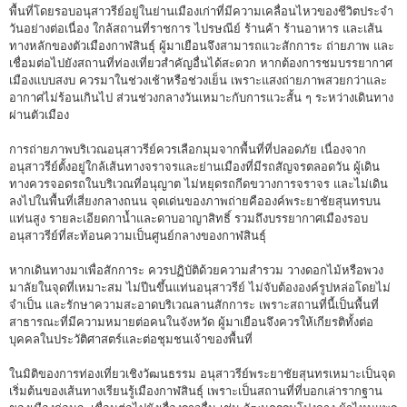
พื้นที่โดยรอบอนุสาวรีย์อยู่ในย่านเมืองเก่าที่มีความเคลื่อนไหวของชีวิตประจำ
วันอย่างต่อเนื่อง ใกล้สถานที่ราชการ ไปรษณีย์ ร้านค้า ร้านอาหาร และเส้น
ทางหลักของตัวเมืองกาฬสินธุ์ ผู้มาเยือนจึงสามารถแวะสักการะ ถ่ายภาพ และ
เชื่อมต่อไปยังสถานที่ท่องเที่ยวสำคัญอื่นได้สะดวก หากต้องการชมบรรยากาศ
เมืองแบบสงบ ควรมาในช่วงเช้าหรือช่วงเย็น เพราะแสงถ่ายภาพสวยกว่าและ
อากาศไม่ร้อนเกินไป ส่วนช่วงกลางวันเหมาะกับการแวะสั้น ๆ ระหว่างเดินทาง
ผ่านตัวเมือง
การถ่ายภาพบริเวณอนุสาวรีย์ควรเลือกมุมจากพื้นที่ที่ปลอดภัย เนื่องจาก
อนุสาวรีย์ตั้งอยู่ใกล้เส้นทางจราจรและย่านเมืองที่มีรถสัญจรตลอดวัน ผู้เดิน
ทางควรจอดรถในบริเวณที่อนุญาต ไม่หยุดรถกีดขวางการจราจร และไม่เดิน
ลงไปในพื้นที่เสี่ยงกลางถนน จุดเด่นของภาพถ่ายคือองค์พระยาชัยสุนทรบน
แท่นสูง รายละเอียดกาน้ำและดาบอาญาสิทธิ์ รวมถึงบรรยากาศเมืองรอบ
อนุสาวรีย์ที่สะท้อนความเป็นศูนย์กลางของกาฬสินธุ์
หากเดินทางมาเพื่อสักการะ ควรปฏิบัติด้วยความสำรวม วางดอกไม้หรือพวง
มาลัยในจุดที่เหมาะสม ไม่ปีนขึ้นแท่นอนุสาวรีย์ ไม่จับต้ององค์รูปหล่อโดยไม่
จำเป็น และรักษาความสะอาดบริเวณลานสักการะ เพราะสถานที่นี้เป็นพื้นที่
สาธารณะที่มีความหมายต่อคนในจังหวัด ผู้มาเยือนจึงควรให้เกียรติทั้งต่อ
บุคคลในประวัติศาสตร์และต่อชุมชนเจ้าของพื้นที่
ในมิติของการท่องเที่ยวเชิงวัฒนธรรม อนุสาวรีย์พระยาชัยสุนทรเหมาะเป็นจุด
เริ่มต้นของเส้นทางเรียนรู้เมืองกาฬสินธุ์ เพราะเป็นสถานที่ที่บอกเล่ารากฐาน