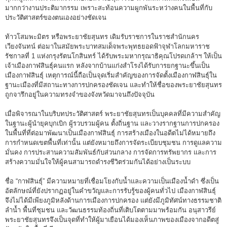
มากกว่างานประติมากรรม เพราะสะท้อนความผูกพันระหว่างคนในพื้นที่กับ
ประวัติศาสตร์ของตนเองอย่างชัดเจน
ท้าวโสมพะมิตร หรือพระยาชัยสุนทร เดิมรับราชการในราชสำนักนคร
เวียงจันทน์ ต่อมาในสมัยพระบาทสมเด็จพระพุทธยอดฟ้าจุฬาโลกมหาราช
รัชกาลที่ 1 แห่งกรุงรัตนโกสินทร์ ได้รับพระมหากรุณาธิคุณโปรดเกล้าฯ ให้เป็น
เจ้าเมืองกาฬสินธุ์คนแรก หลังจากบ้านแก่งสำโรงได้รับการยกฐานะขึ้นเป็น
เมืองกาฬสินธุ์ เหตุการณ์นี้ถือเป็นจุดเริ่มสำคัญของการจัดตั้งเมืองกาฬสินธุ์ใน
ฐานะเมืองที่มีสถานะทางการปกครองชัดเจน และทำให้ชื่อของพระยาชัยสุนทร
ถูกจารึกอยู่ในความทรงจำของจังหวัดมาจนถึงปัจจุบัน
เมื่อพิจารณาในบริบทประวัติศาสตร์ พระยาชัยสุนทรเป็นบุคคลที่มีความสำคัญ
ในฐานะผู้นำยุคบุกเบิก ผู้รวบรวมผู้คน ตั้งถิ่นฐาน และวางรากฐานการปกครอง
ในพื้นที่ที่ต่อมาพัฒนาเป็นเมืองกาฬสินธุ์ การสร้างเมืองในอดีตไม่ได้หมายถึง
การกำหนดเขตพื้นที่เท่านั้น แต่ยังหมายถึงการจัดระเบียบชุมชน การดูแลความ
มั่นคง การประสานความสัมพันธ์กับส่วนกลาง การจัดการทรัพยากร และการ
สร้างความมั่นใจให้ผู้คนสามารถดำรงชีวิตร่วมกันได้อย่างเป็นระบบ
ชื่อ “กาฬสินธุ์” มีความหมายที่เชื่อมโยงกับน้ำและความเป็นเมืองน้ำดำ ซึ่งเป็น
อัตลักษณ์ที่ยังปรากฏอยู่ในคำขวัญและการรับรู้ของผู้คนทั่วไป เมืองกาฬสินธุ์
จึงไม่ได้มีเพียงภูมิหลังด้านการเมืองการปกครอง แต่ยังมีภูมิทัศน์ทางธรรมชาติ
ลำน้ำ พื้นที่ชุมชน และวัฒนธรรมท้องถิ่นที่เติบโตตามมาพร้อมกัน อนุสาวรีย์
พระยาชัยสุนทรจึงเป็นจุดที่ทำให้ผู้มาเยือนได้มองเห็นภาพของเมืองจากอดีตสู่