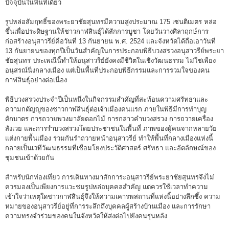
ปัจจุบันในพื้นที่เดียว
รูปหล่อสัมฤทธิ์ของพระยาชัยสุนทรมีความสูงประมาณ 175 เซนติเมตร หล่อ
ขึ้นเพื่อประดิษฐานให้ชาวกาฬสินธุ์ได้สักการบูชา โดยวันวางศิลาฤกษ์การ
ก่อสร้างอนุสาวรีย์คือวันที่ 13 กันยายน พ.ศ. 2524 และจังหวัดได้ถือเอาวันที่
13 กันยายนของทุกปีเป็นวันสำคัญในการประกอบพิธีบวงสรวงอนุสาวรีย์พระยา
ชัยสุนทร ประเพณีนี้ทำให้อนุสาวรีย์ยังคงมีชีวิตในเชิงวัฒนธรรม ไม่ใช่เพียง
อนุสรณ์นิ่งกลางเมือง แต่เป็นพื้นที่ประกอบพิธีกรรมและการรวมใจของคน
กาฬสินธุ์อย่างต่อเนื่อง
พิธีบวงสรวงประจำปีเป็นหนึ่งในกิจกรรมสำคัญที่สะท้อนความศรัทธาและ
ความกตัญญูของชาวกาฬสินธุ์ต่อเจ้าเมืองคนแรก ภายในพิธีมีการทำบุญ
ตักบาตร การถวายพวงมาลัยดอกไม้ การกล่าวคำบวงสรวง การถวายเครื่อง
สังเวย และการรำบวงสรวงโดยประชาชนในพื้นที่ ภาพของผู้คนจากหลายวัย
แต่งกายพื้นเมือง ร่วมกันรำถวายหน้าอนุสาวรีย์ ทำให้พื้นที่กลางเมืองแห่งนี้
กลายเป็นเวทีวัฒนธรรมที่เชื่อมโยงประวัติศาสตร์ ศรัทธา และอัตลักษณ์ของ
ชุมชนเข้าด้วยกัน
สำหรับนักท่องเที่ยว การเดินทางมาสักการะอนุสาวรีย์พระยาชัยสุนทรจึงไม่
ควรมองเป็นเพียงการแวะชมรูปหล่อบุคคลสำคัญ แต่ควรใช้เวลาทำความ
เข้าใจว่าเหตุใดชาวกาฬสินธุ์จึงให้ความเคารพสถานที่แห่งนี้อย่างลึกซึ้ง ความ
หมายของอนุสาวรีย์อยู่ที่การระลึกถึงบุคคลผู้สร้างบ้านเมือง และการรักษา
ความทรงจำร่วมของคนในจังหวัดให้ส่งต่อไปยังคนรุ่นหลัง