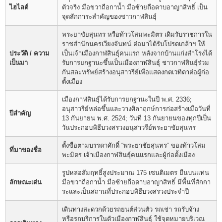
ไฮไลต์
ตัวจริง มือขวาถือกาน้ำ มือซ้ายถือดาบอาญาสิทธิ์ เป็น
จุดสักการะสำคัญของชาวกาฬสินธุ์
พระยาชัยสุนทร หรือท้าวโสมพะมิตร เดิมรับราชการใน
ราชสำนักนครเวียงจันทน์ ต่อมาได้รับโปรดเกล้าฯ ให้
ประวัติ / ความ
เป็นเจ้าเมืองกาฬสินธุ์คนแรก หลังจากบ้านแก่งสำโรงได้
เป็นมา
รับการยกฐานะขึ้นเป็นเมืองกาฬสินธุ์ ชาวกาฬสินธุ์ร่วม
กันสละทรัพย์สร้างอนุสาวรีย์เพื่อแสดงกตเวทิตาต่อผู้ก่อ
ตั้งเมือง
เมืองกาฬสินธุ์ได้รับการยกฐานะในปี พ.ศ. 2336;
อนุสาวรีย์หล่อขึ้นและวางศิลาฤกษ์การก่อสร้างเมื่อวันที่
ปีสำคัญ
13 กันยายน พ.ศ. 2524; วันที่ 13 กันยายนของทุกปีเป็น
วันประกอบพิธีบวงสรวงอนุสาวรีย์พระยาชัยสุนทร
ตั้งชื่อตามบรรดาศักดิ์ “พระยาชัยสุนทร” ของท้าวโสม
ที่มาของชื่อ
พะมิตร เจ้าเมืองกาฬสินธุ์คนแรกและผู้ก่อตั้งเมือง
รูปหล่อสัมฤทธิ์สูงประมาณ 175 เซนติเมตร ยืนบนแท่น
ลักษณะเด่น
มือขวาถือกาน้ำ มือซ้ายถือดาบอาญาสิทธิ์ มีพื้นที่สักกา
ระและเป็นสถานที่ประกอบพิธีบวงสรวงประจำปี
เดินทางสะดวกด้วยรถยนต์ส่วนตัว รถเช่า รถรับจ้าง
หรือรถบริการในตัวเมืองกาฬสินธุ์ ใช้จุดหมายบริเวณ