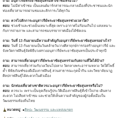
ถาม: อนุสาวรีย์พระยาชัยสุนทรมีค่าเข้าชมหรือไม่?
ตอบ:
ไม่มีค่าเข้าชม เป็นแลนด์มาร์กสาธารณะกลางเมืองที่ประชาชนและนัก
ท่องเที่ยวสามารถผ่านชมและสักการะได้ทุกวัน
ถาม: ควรไปสักการะอนุสาวรีย์พระยาชัยสุนทรช่วงเวลาใด?
ตอบ:
ช่วงเช้าและช่วงเย็นเหมาะที่สุด เพราะอากาศไม่ร้อนเกินไป แสงเหมาะ
กับการถ่ายภาพ และสามารถชมบรรยากาศเมืองได้ชัดเจน
ถาม: วันที่ 13 กันยายนมีความสำคัญกับอนุสาวรีย์พระยาชัยสุนทรอย่างไร?
ตอบ:
วันที่ 13 กันยายนเป็นวันคล้ายวันวางศิลาฤกษ์การก่อสร้างอนุสาวรีย์ และ
จังหวัดกาฬสินธุ์จัดพิธีบวงสรวงอนุสาวรีย์พระยาชัยสุนทรเป็นประจำทุกปี
ถาม: สามารถเที่ยวอนุสาวรีย์พระยาชัยสุนทรร่วมกับสถานที่ใดได้บ้าง?
ตอบ:
สามารถเที่ยวร่วมกับวงเวียนโปงลาง วัดกลางพระอารามหลวง วัดใต้โพธิ์
ค้ำ พิพิธภัณฑ์ของดีเมืองกาฬสินธุ์ สวนสาธารณะกุดน้ำกิน และวิทยาลัยนาฏ
ศิลปกาฬสินธุ์ได้สะดวกในตัวเมือง
ถาม: นักท่องเที่ยวต่างชาติควรแวะอนุสาวรีย์พระยาชัยสุนทรหรือไม่?
ตอบ:
ควรแวะ เพราะเป็นจุดเรียนรู้ประวัติเมืองกาฬสินธุ์ที่เข้าใจง่าย เดินทาง
สะดวก ไม่เสียค่าเข้าชม และช่วยให้เห็นความสำคัญของผู้ก่อตั้งเมืองใน
วัฒนธรรมท้องถิ่นไทย
หมวดหมู่
: ●
ศิลปะ วัฒนธรรม และแหล่งมรดก