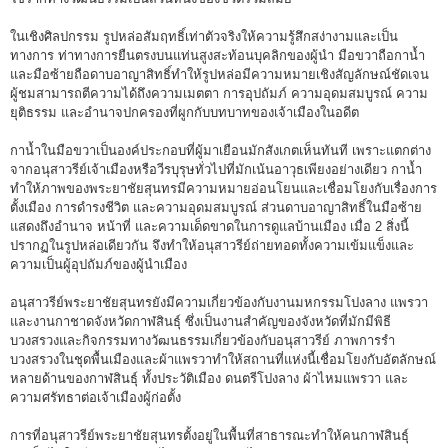
ในเชิงศิลปกรรม รูปหล่อสัมฤทธิ์เท่าตัวจริงให้ความรู้สึกสง่างามและเป็น
ทางการ ท่าทางการยืนตรงบนแท่นสูงสะท้อนบุคลิกของผู้นำ มือขวาถือกาน้ำ
และมือซ้ายถือดาบอาญาสิทธิ์ทำให้รูปหล่อมีความหมายเชิงสัญลักษณ์ชัดเจน
ผู้ชมสามารถตีความได้ถึงความเมตตา การอุปถัมภ์ ความอุดมสมบูรณ์ ความ
ยุติธรรม และอำนาจปกครองที่ผูกกับบทบาทของเจ้าเมืองในอดีต
กาน้ำในมือขวาเป็นองค์ประกอบที่ผู้มาเยือนมักสังเกตเห็นทันที เพราะแตกต่าง
จากอนุสาวรีย์เจ้าเมืองหรือวีรบุรุษทั่วไปที่มักเน้นอาวุธเพียงอย่างเดียว กาน้ำ
ทำให้ภาพของพระยาชัยสุนทรมีความหมายอ่อนโยนและเชื่อมโยงกับเรื่องการ
ตั้งเมือง การดำรงชีวิต และความอุดมสมบูรณ์ ส่วนดาบอาญาสิทธิ์ในมือซ้าย
แสดงถึงอำนาจ หน้าที่ และความเด็ดขาดในการดูแลบ้านเมือง เมื่อ 2 สิ่งนี้
ปรากฏในรูปหล่อเดียวกัน จึงทำให้อนุสาวรีย์ถ่ายทอดทั้งความเข้มแข็งและ
ความเป็นผู้อุปถัมภ์ของผู้นำเมือง
อนุสาวรีย์พระยาชัยสุนทรยังมีความเกี่ยวข้องกับงานมหกรรมโปงลาง แพรวา
และงานกาชาดจังหวัดกาฬสินธุ์ ซึ่งเป็นงานสำคัญของจังหวัดที่มักมีพิธี
บวงสรวงและกิจกรรมทางวัฒนธรรมเกี่ยวข้องกับอนุสาวรีย์ ภาพการรำ
บวงสรวงในชุดพื้นเมืองและผ้าแพรวาทำให้สถานที่แห่งนี้เชื่อมโยงกับอัตลักษณ์
หลายด้านของกาฬสินธุ์ ทั้งประวัติเมือง ดนตรีโปงลาง ผ้าไหมแพรวา และ
ความศรัทธาต่อเจ้าเมืองผู้ก่อตั้ง
การที่อนุสาวรีย์พระยาชัยสุนทรตั้งอยู่ในพื้นที่สาธารณะทำให้คนกาฬสินธุ์