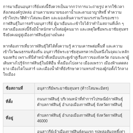
การมาเยือนอนุสาวรีย์แห่งนี้จึงควรเป็นมากกว่าการแวะถ่ายรูป หากใช้เวลา
สังเกตองค์รูปหล่อ อ่านความหมายของกาน้ำและดาบอาญาสิทธิ์ ทำความ
เข้าใจประวัติท้าวโสมพะมิตร และมองเห็นความร่วมแรงร่วมใจของชาว
กาฬสินธุ์ในการสร้างอนุสาวรีย์ ผู้มาเยือนจะเข้าใจได้ว่าทำไมสถานที่เล็ก ๆ
กลางเมืองแห่งนี้จึงมีน้ำหนักทางใจต่อผู้คนมาก และเหตุใดชื่อพระยาชัยสุนทร
จึงยังคงอยู่คู่เมืองกาฬสินธุ์อย่างมั่นคง
หากต้องการเที่ยวกาฬสินธุ์ให้ได้ทั้งความรู้ ความเคารพต่อพื้นที่ และความ
เข้าใจวัฒนธรรมท้องถิ่น อนุสาวรีย์พระยาชัยสุนทรควรเป็นหนึ่งในจุดแวะหลัก
ของทริป เพราะที่นี่ทำหน้าที่เหมือนประตูเข้าสู่เรื่องราวของจังหวัด ก่อนจะพาผู้
เดินทางไปรู้จักกาฬสินธุ์ในมิติอื่น ทั้งเมืองโปงลาง เมืองแพรวา เมืองฟ้าแดดสง
ยาง เมืองไดโนเสาร์ และเมืองน้ำดำที่ยังรักษาความทรงจำของผู้ก่อตั้งไว้กลาง
ใจเมือง
ชื่อสถานที่
อนุสาวรีย์พระยาชัยสุนทร (ท้าวโสมพะมิตร)
ถนนกาฬสินธุ์ บริเวณหน้าที่ทำการไปรษณีย์กาฬสินธุ์
ที่ตั้ง
ตำบลกาฬสินธุ์ อำเภอเมืองกาฬสินธุ์ จังหวัดกาฬสินธุ์
ตำบลกาฬสินธุ์ อำเภอเมืองกาฬสินธุ์ จังหวัดกาฬสินธุ์
ที่อยู่
46000
อนุสาวรีย์เจ้าเมืองกาฬสินธุ์คนแรก รูปหล่อสัมฤทธิ์เท่า