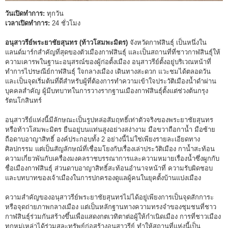
วันเปิดทำการ:
ทุกวัน
เวลาเปิดทำการ:
24 ชั่วโมง
อนุสาวรีย์พระยาชัยสุนทร (ท้าวโสมพะมิตร)
จังหวัดกาฬสินธุ์ เป็นหนึ่งใน
แลนด์มาร์กสำคัญที่สุดของตัวเมืองกาฬสินธุ์ และเป็นสถานที่ที่ชาวกาฬสินธุ์ให้
ความเคารพในฐานะอนุสรณ์ของผู้ก่อตั้งเมือง อนุสาวรีย์ตั้งอยู่บริเวณหน้าที่
ทำการไปรษณีย์กาฬสินธุ์ ใจกลางเมือง เดินทางสะดวก แวะชมได้ตลอดวัน
และเป็นจุดเริ่มต้นที่ดีสำหรับผู้ที่ต้องการทำความเข้าใจประวัติเมืองน้ำดำผ่าน
บุคคลสำคัญ ผู้มีบทบาทในการวางรากฐานเมืองกาฬสินธุ์ตั้งแต่ช่วงต้นกรุง
รัตนโกสินทร์
อนุสาวรีย์แห่งนี้มีลักษณะเป็นรูปหล่อสัมฤทธิ์เท่าตัวจริงของพระยาชัยสุนทร
หรือท้าวโสมพะมิตร ยืนอยู่บนแท่นสูงอย่างสง่างาม มือขวาถือกาน้ำ มือซ้าย
ถือดาบอาญาสิทธิ์ องค์ประกอบทั้ง 2 อย่างนี้ไม่ใช่เพียงรายละเอียดทาง
ศิลปกรรม แต่เป็นสัญลักษณ์ที่เชื่อมโยงกับเรื่องเล่าประวัติเมือง กาน้ำสะท้อน
ความเกี่ยวพันกับเครื่องมงคลราชบรรณาการและความหมายเรื่องน้ำซึ่งผูกกับ
ชื่อเมืองกาฬสินธุ์ ส่วนดาบอาญาสิทธิ์สะท้อนอำนาจหน้าที่ ความรับผิดชอบ
และบทบาทของเจ้าเมืองในการปกครองดูแลผู้คนในยุคตั้งบ้านแปงเมือง
ความสำคัญของอนุสาวรีย์พระยาชัยสุนทรไม่ได้อยู่เพียงการเป็นจุดสักการะ
หรือจุดถ่ายภาพกลางเมือง แต่เป็นหลักฐานทางความทรงจำของชุมชนที่ชาว
กาฬสินธุ์ร่วมกันสร้างขึ้นเพื่อแสดงกตเวทิตาต่อผู้ให้กำเนิดเมือง การที่ชาวเมือง
ทุกหมู่เหล่าได้ร่วมสละทรัพย์ก่อสร้างอนุสาวรีย์ ทำให้สถานที่แห่งนี้เป็น