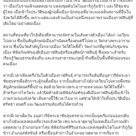
ของเมืองก่อนจะเชื่อมต่อไปยังเรื่องราวอื่น เช่น วัฒนธรรมโปงลาง ผ้าไหมแพร
วา เมืองโบราณฟ้าแดดสงยาง แหล่งขุดค้นไดโนเสาร์ภูกุ้มข้าว และวิถีชุมชน
ผู้ไทย เมื่อเข้าใจประวัติของผู้ก่อตั้งเมือง นักท่องเที่ยวจะมองเห็นสถานที่อื่นใน
จังหวัดได้ลึกขึ้น เพราะแต่ละแห่งล้วนเป็นส่วนหนึ่งของภาพรวมเมืองกาฬสินธุ์ที่
เติบโตมาอย่างต่อเนื่อง
สถานที่ท่องเที่ยวใกล้เคียงที่สามารถจัดร่วมในเส้นทางตัวเมือง ได้แก่ วงเวียน
โปงลาง ซึ่งเป็นสัญลักษณ์เมืองกำเนิดเครื่องดนตรีโปงลาง วัดกลางพระอาราม
หลวง ซึ่งเป็นวัดสำคัญใจกลางเมือง วัดใต้โพธิ์ค้ำ วัดเก่าแก่ที่ผูกพันกับชุมชน
เมือง พิพิธภัณฑ์ของดีเมืองกาฬสินธุ์หรือหอศิลป์กาฬสินธุ์ ซึ่งเหมาะสำหรับ
เรียนรู้วัฒนธรรมท้องถิ่น และสวนสาธารณะกุดน้ำกินซึ่งเป็นพื้นที่พักผ่อนของ
คนเมือง
หากมีเวลาเพียงครึ่งวันในตัวเมืองกาฬสินธุ์ สามารถเริ่มต้นที่อนุสาวรีย์พระยา
ชัยสุนทรเพื่อสักการะผู้ก่อตั้งเมือง จากนั้นเดินทางไปยังวงเวียนโปงลางเพื่อชม
สัญลักษณ์ดนตรีพื้นบ้าน ต่อด้วยวัดกลางพระอารามหลวงและวัดใต้โพธิ์ค้ำ
สำหรับการไหว้พระ แล้วปิดท้ายด้วยพิพิธภัณฑ์ของดีเมืองกาฬสินธุ์เพื่อเข้าใจ
ภาพรวมของจังหวัด เส้นทางนี้ใช้เวลาไม่มาก แต่ช่วยให้เข้าใจทั้งประวัติเมือง
ศรัทธา ดนตรี และวัฒนธรรมท้องถิ่นได้ครบถ้วน
หากมีเวลาเต็มวัน อนุสาวรีย์พระยาชัยสุนทรสามารถเป็นจุดเริ่มก่อนออกเดิน
ทางไปยังแหล่งท่องเที่ยวรอบจังหวัด เช่น พระธาตุยาคูในเขตเมืองโบราณฟ้า
แดดสงยาง อำเภอกมลาไสย พิพิธภัณฑ์สิรินธรและแหล่งขุดค้นไดโนเสาร์ภูกุ้ม
ข้าว อำเภอสหัสขันธ์ หรือเขื่อนลำปาวในอำเภอยางตลาด การเริ่มจาก