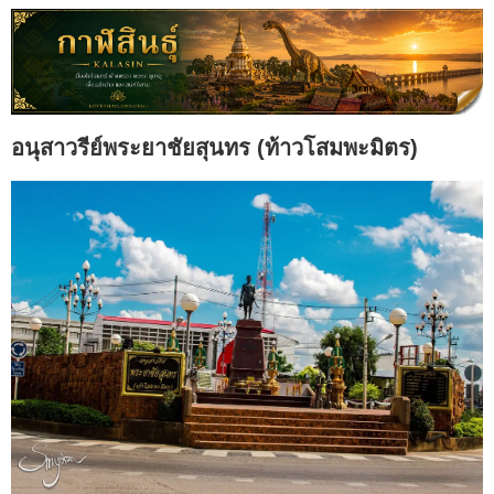
อนุสาวรีย์พระยาชัยสุนทร (ท้าวโสมพะมิตร)