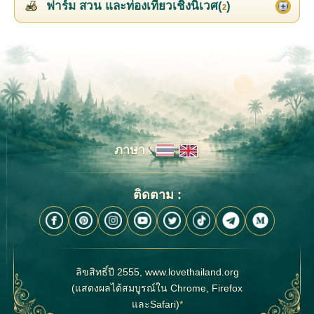
ฟาร์ม สวน และท่องเที่ยวเชิงนิเวศ(
)
2
ภาษา :
ติดตาม :
ลิขสิทธิ์ปี 2555, www.lovethailand.org
(แสดงผลได้สมบูรณ์ใน Chrome, Firefox
และSafari)
*