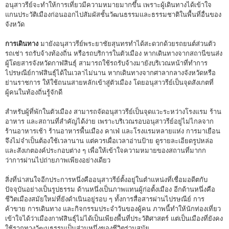
อนุสาวรีย์จะทำให้การเที่ยวมีความหมายมากขึ้น เพราะผู้เดินทางได้เข้าใจ
แกนประวัติเมืองก่อนออกไปสัมผัสชั้นวัฒนธรรมและธรรมชาติในพื้นที่อื่นของ
จังหวัด
การเดินทาง
มายังอนุสาวรีย์พระยาชัยสุนทรทำได้สะดวกด้วยรถยนต์ส่วนตัว
รถเช่า รถรับจ้างท้องถิ่น หรือรถบริการในตัวเมือง หากเดินทางจากสถานีขนส่ง
ผู้โดยสารจังหวัดกาฬสินธุ์ สามารถใช้รถรับจ้างมายังบริเวณหน้าที่ทำการ
ไปรษณีย์กาฬสินธุ์ได้ในเวลาไม่นาน หากเดินทางจากศาลากลางจังหวัดหรือ
ย่านราชการ ให้ใช้ถนนสายหลักเข้าสู่ตัวเมือง โดยอนุสาวรีย์เป็นจุดสังเกตที่
ผู้คนในท้องถิ่นรู้จักดี
สำหรับผู้ที่พักในตัวเมือง สามารถจัดอนุสาวรีย์เป็นจุดแวะระหว่างโรงแรม ร้าน
อาหาร และสถานที่สำคัญได้ง่าย เพราะบริเวณรอบอนุสาวรีย์อยู่ไม่ไกลจาก
ร้านอาหารเช้า ร้านอาหารพื้นเมือง คาเฟ่ และโรงแรมหลายแห่ง การมาเยือน
จึงไม่จำเป็นต้องใช้เวลานาน แต่ควรเผื่อเวลาอ่านป้าย ดูรายละเอียดรูปหล่อ
และสังเกตองค์ประกอบต่าง ๆ เพื่อให้เข้าใจความหมายของสถานที่มากก
ว่าการผ่านไปถ่ายภาพเพียงอย่างเดียว
สิ่งที่น่าสนใจอีกประการหนึ่งคืออนุสาวรีย์ตั้งอยู่ในตำแหน่งที่เชื่อมอดีตกับ
ปัจจุบันอย่างเป็นรูปธรรม ด้านหนึ่งเป็นภาพแทนผู้ก่อตั้งเมือง อีกด้านหนึ่งคือ
ชีวิตเมืองสมัยใหม่ที่ยังดำเนินอยู่รอบ ๆ ทั้งการสื่อสารผ่านไปรษณีย์ การ
ค้าขาย การเดินทาง และกิจกรรมประจำวันของผู้คน ภาพนี้ทำให้นักท่องเที่ยว
เข้าใจได้ว่าเมืองกาฬสินธุ์ไม่ได้เป็นเพียงพื้นที่ประวัติศาสตร์ แต่เป็นเมืองที่ยังคง
ใช้รากทางวัฒนธรรมเป็นส่วนหนึ่งของชีวิตร่วมสมัย