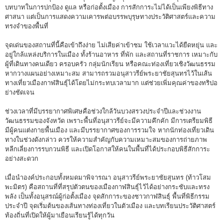
บทบาทในการปกป้อง ดูแล หรือก่อตั้งเมือง การสักการะไม่ได้เป็นเพียงพิธีทาง
ศาสนา แต่เป็นการแสดงความเคารพต่อบรรพบุรุษทางประวัติศาสตร์และความ
ทรงจำของพื้นที่
จุดเด่นของสถานที่นี้คือเข้าถึงง่าย ไม่เสียค่าเข้าชม ใช้เวลาแวะได้ยืดหยุ่น และ
อยู่ใกล้แหล่งบริการในเมือง ทั้งร้านอาหาร ที่พัก และสถานที่ราชการ เหมาะกับ
ผู้ที่เดินทางคนเดียว ครอบครัว กลุ่มนักเรียน หรือคณะท่องเที่ยวเชิงวัฒนธรรม
หากวางแผนอย่างเหมาะสม สามารถรวมอนุสาวรีย์พระยาชัยสุนทรไว้ในเส้น
ทางเที่ยวเมืองกาฬสินธุ์ได้โดยไม่กระทบเวลามาก แต่ช่วยเพิ่มคุณค่าของทริปอ
ย่างชัดเจน
ช่วงเวลาที่มีบรรยากาศพิเศษคือช่วงใกล้วันบวงสรวงประจำปีและช่วงงาน
วัฒนธรรมของจังหวัด เพราะพื้นที่อนุสาวรีย์จะมีความคึกคัก มีการเตรียมพิธี
มีผู้คนแต่งกายพื้นเมือง และมีบรรยากาศของการรวมใจ หากนักท่องเที่ยวเดิน
ทางในช่วงดังกล่าว ควรให้ความสำคัญกับความเหมาะสมของการถ่ายภาพ
หลีกเลี่ยงการรบกวนพิธี และเปิดโอกาสให้คนในพื้นที่ได้ประกอบพิธีสักการะ
อย่างสะดวก
เมื่อนำองค์ประกอบทั้งหมดมาพิจารณา อนุสาวรีย์พระยาชัยสุนทร (ท้าวโสม
พะมิตร) คือสถานที่ที่สรุปตัวตนของเมืองกาฬสินธุ์ไว้ได้อย่างกระชับและทรง
พลัง เป็นทั้งอนุสรณ์ผู้ก่อตั้งเมือง จุดสักการะของชาวกาฬสินธุ์ พื้นที่พิธีกรรม
ประจำปี จุดเริ่มต้นของเส้นทางท่องเที่ยวในตัวเมือง และบทเรียนประวัติศาสตร์
ท้องถิ่นที่เปิดให้ผู้มาเยือนเรียนรู้ได้ทุกวัน