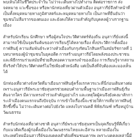
พบเห็นได้ในชีวิตประจำวัน ไม่ว่าจะเดินทางไปทำงาน ติดต่อราชการ ส่ง
จดหมาย แวะซื้อของ หรือพานักท่องเที่ยวผ่านตัวเมือง อนุสาวรีย์จึงทำหน้าที่
เป็นทั้งหมุดหมายทางภูมิศาสตร์และหมุดหมายทางใจ เป็นภาพที่ยืนยันว่า
ชุมชนไม่ลืมรากของตนเอง และยังคงให้ความสำคัญกับบุคคลผู้วางรากฐาน
เมือง
สำหรับนักเรียน นักศึกษา หรือผู้สนใจประวัติศาสตร์ท้องถิ่น อนุสาวรีย์แห่งนี้
สามารถใช้เป็นจุดเริ่มต้นของการเรียนรู้ได้หลายเรื่อง ทั้งประวัติการตั้งเมือง
กาฬสินธุ์ ความสัมพันธ์ระหว่างหัวเมืองกับกรุงรัตนโกสินทร์ในสมัยรัชกาลที่ 1
บทบาทของผู้นำชุมชนในยุคอดีต การสร้างอนุสาวรีย์โดยพลังของประชาชน
และพิธีกรรมร่วมสมัยที่ช่วยสืบทอดความทรงจำของเมือง การเรียนรู้จากสถาน
ที่จริงทำให้ประวัติศาสตร์ไม่ใช่เพียงตัวหนังสือ แต่เป็นสิ่งที่จับต้องและมองเห็น
ได้
นักท่องเที่ยวต่างจังหวัดที่มาเยือนกาฬสินธุ์ครั้งแรกควรแวะที่นี่ก่อนเดินทางต่อ
เพราะอนุสาวรีย์พระยาชัยสุนทรช่วยตอบคำถามพื้นฐานว่าเมืองกาฬสินธุ์เริ่ม
ต้นจากใคร มีความทรงจำร่วมสำคัญอย่างไร และเหตุใดผู้คนจึงยังคงมาสักกา
ระเจ้าเมืองคนแรกจนถึงปัจจุบัน การเข้าใจเรื่องนี้จะช่วยให้การเที่ยวกาฬสินธุ์
ลึกซึ้งขึ้น ไม่ว่าจะเดินทางต่อไปยังวัด แหล่งโบราณคดี พิพิธภัณฑ์ หรือหมู่บ้าน
วัฒนธรรม
สำหรับนักท่องเที่ยวต่างชาติ อนุสาวรีย์พระยาชัยสุนทรเป็นจุดเรียนรู้ที่ดีเกี่ยว
กับแนวคิดเรื่องผู้ก่อตั้งเมืองในวัฒนธรรมไทยและอีสาน หลายเมืองใน
ประเทศไทยมีอนุสาวรีย์ของบุคคลสำคัญที่ชุมชนเคารพ เพราะบุคคลเหล่านี้มี