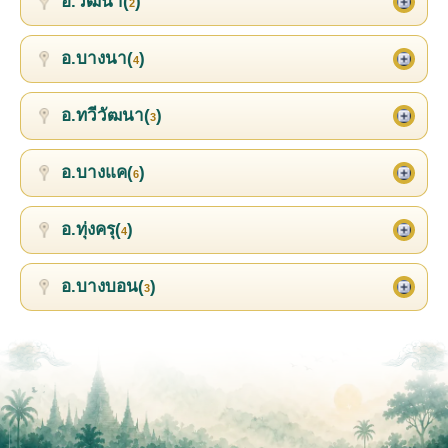
อ.วัฒนา(
)
2
อ.บางนา(
)
4
อ.ทวีวัฒนา(
)
3
อ.บางแค(
)
6
อ.ทุ่งครุ(
)
4
อ.บางบอน(
)
3