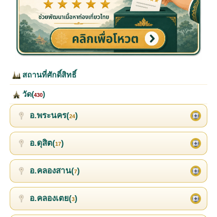
สถานที่ศักดิ์สิทธิ์
วัด(
)
430
อ.พระนคร(
)
24
อ.ดุสิต(
)
17
อ.คลองสาน(
)
7
อ.คลองเตย(
)
3