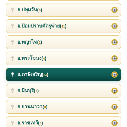
อ.ปทุมวัน(
)
6
อ.ป้อมปราบศัตรูพ่าย(
)
11
อ.พญาไท(
)
1
อ.พระโขนง(
)
4
อ.ภาษีเจริญ(
)
23
อ.มีนบุรี(
)
7
อ.ยานนาวา(
)
8
อ.ราชเทวี(
)
4