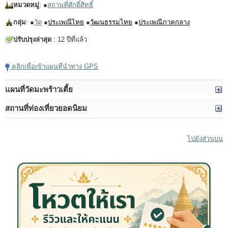
หมวดหมู่
: ●
สถานที่ศักดิ์สิทธิ์
กลุ่ม
: ●
วัด
●
ประเพณีไทย
●
วัฒนธรรมไทย
●
ประเพณีภาคกลาง
ปรับปรุงล่าสุด
: 12 ปีที่แล้ว
คลิกเพื่อเข้าแผนที่นำทาง GPS
แผนที่วัดมะพร้าวเตี้ย
สถานที่ท่องเที่ยวยอดนิยม
ไปยังส่วนบน