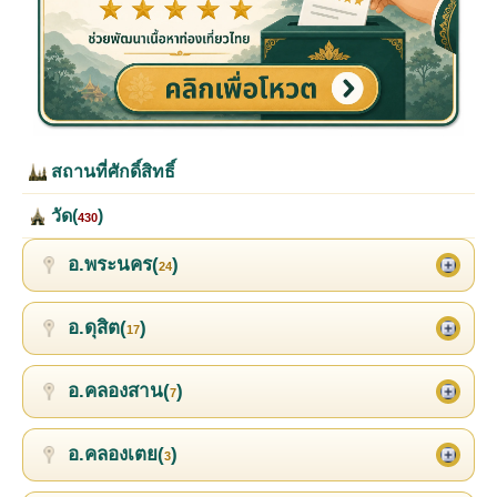
สถานที่ศักดิ์สิทธิ์
วัด(
)
430
อ.พระนคร(
)
24
อ.ดุสิต(
)
17
อ.คลองสาน(
)
7
อ.คลองเตย(
)
3