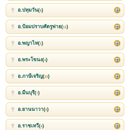
อ.ปทุมวัน(
)
6
อ.ป้อมปราบศัตรูพ่าย(
)
11
อ.พญาไท(
)
1
อ.พระโขนง(
)
4
อ.ภาษีเจริญ(
)
23
อ.มีนบุรี(
)
7
อ.ยานนาวา(
)
8
อ.ราชเทวี(
)
4