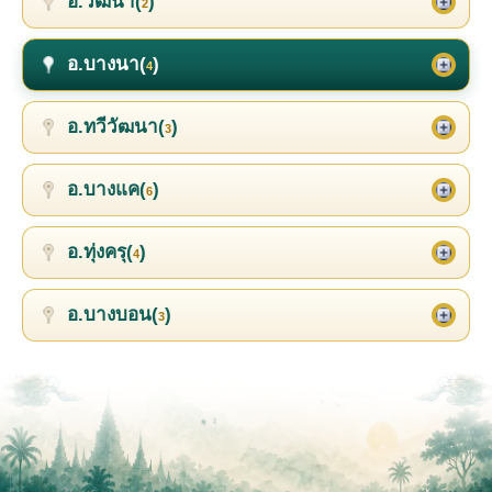
อ.วัฒนา(
)
2
อ.บางนา(
)
4
อ.ทวีวัฒนา(
)
3
อ.บางแค(
)
6
อ.ทุ่งครุ(
)
4
อ.บางบอน(
)
3