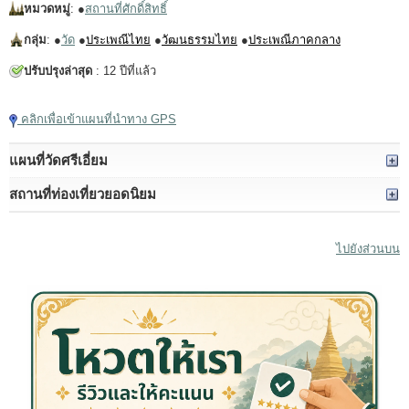
หมวดหมู่
: ●
สถานที่ศักดิ์สิทธิ์
กลุ่ม
: ●
วัด
●
ประเพณีไทย
●
วัฒนธรรมไทย
●
ประเพณีภาคกลาง
ปรับปรุงล่าสุด
: 12 ปีที่แล้ว
คลิกเพื่อเข้าแผนที่นำทาง GPS
แผนที่วัดศรีเอี่ยม
สถานที่ท่องเที่ยวยอดนิยม
ไปยังส่วนบน