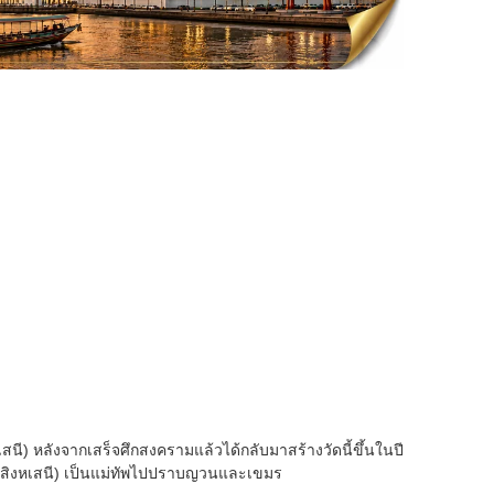
เสนี) หลังจากเสร็จศึกสงครามแล้วได้กลับมาสร้างวัดนี้ขึ้นในปี
ห์ สิงหเสนี) เป็นแม่ทัพไปปราบญวนและเขมร