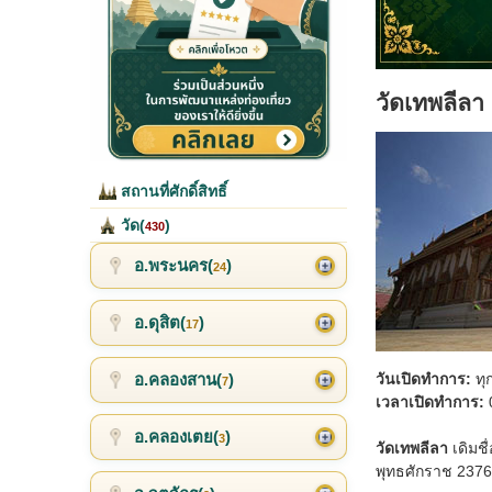
วัดเทพลีลา 
สถานที่ศักดิ์สิทธิ์
วัด(
)
430
อ.พระนคร(
)
24
อ.ดุสิต(
)
17
อ.คลองสาน(
)
วันเปิดทำการ:
ทุ
7
เวลาเปิดทำการ:
0
อ.คลองเตย(
)
3
วัดเทพลีลา
เดิมชื
พุทธศักราช 2376