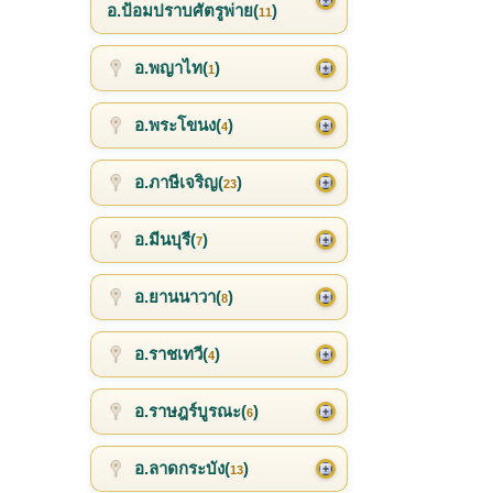
อ.ป้อมปราบศัตรูพ่าย(
)
11
อ.พญาไท(
)
1
อ.พระโขนง(
)
4
อ.ภาษีเจริญ(
)
23
อ.มีนบุรี(
)
7
อ.ยานนาวา(
)
8
อ.ราชเทวี(
)
4
อ.ราษฎร์บูรณะ(
)
6
อ.ลาดกระบัง(
)
13