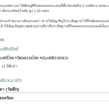
กกรุงเทพฯ และได้พักอยู่ที่ริมคลองแสนแสบ(ที่ตั้งวัดเทพลีลา) แม่ทัพ น
า ศิลปะสมัยสุโขทัย สูง 1.20 เมตร
ท่านเจ้าพระยาบดินทรเดชา ท่านได้อัญเชิญไประดิษฐานไว้ที่ริมฝั่งคลองแสนแส
แล้วได้อัญเชิญพระพุทธรูปปางลีลาที่ประดิษฐานที่ริมคลองแสนแสบองค์นั้น
069
ที่ศักดิ์สิทธิ์
ะเพณีไทย
●
วัฒนธรรมไทย
●
ประเพณีภาคกลาง
: 11 ปีที่แล้ว
ผนที่นำทาง GPS
ลา (วัดตึก)
ยวยอดนิยม