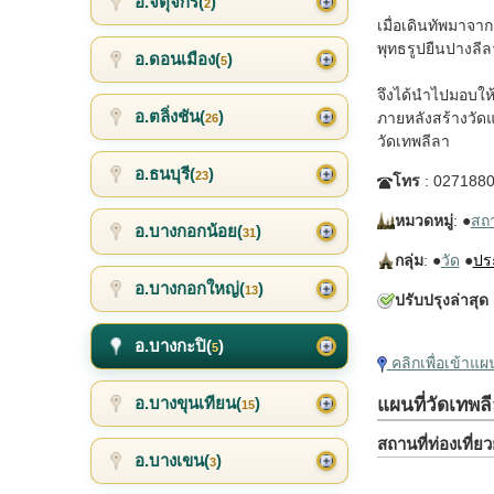
อ.จตุจักร(
)
2
เมื่อเดินทัพมาจา
พุทธรูปยืนปางลีล
อ.ดอนเมือง(
)
5
จึงได้นำไปมอบให้
อ.ตลิ่งชัน(
)
ภายหลังสร้างวัด
26
วัดเทพลีลา
อ.ธนบุรี(
)
23
โทร
: 027188
หมวดหมู่
: ●
สถาน
อ.บางกอกน้อย(
)
31
กลุ่ม
: ●
วัด
●
ปร
อ.บางกอกใหญ่(
)
13
ปรับปรุงล่าสุด
อ.บางกะปิ(
)
5
คลิกเพื่อเข้าแ
อ.บางขุนเทียน(
)
แผนที่วัดเทพลี
15
สถานที่ท่องเที่
อ.บางเขน(
)
3