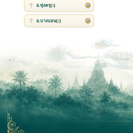
อ.ทุ่งครุ(
)
4
อ.บางบอน(
)
3