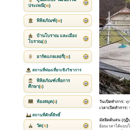
ประเพณี(
)
35
พิพิธภัณฑ์(
)
59
บ้านโบราณ และเมือง
โบราณ(
)
3
อาร์ตแกลเลอรี่(
)
16
สถานที่ท่องเที่ยวเชิงวิชาการ
พิพิธภัณฑ์เพื่อการ
ศึกษา(
)
6
ห้องสมุด(
)
วันเปิดทำการ:
ทุ
4
เวลาเปิดทำการ:
ข
สถานที่ศักดิ์สิทธิ์
มัสยิดต้นสน (กุฎี
วัด(
)
ย้อนเวลาได้แบบไ
72