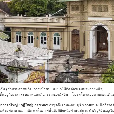
กวัน (สำหรับศาสนกิจ; การเข้าชมแนะนำให้ติดต่อ/นัดหมายล่วงหน้า)
ึ้นอยู่กับเวลาละหมาดและกิจกรรมของมัสยิด – โปรดโทรสอบถามก่อนเดิน
บางกอกใหญ่ / กุฎีใหญ่) กรุงเทพฯ
ถ้าพูดถึงย่านฝั่งธนบุรี หลายคนจะนึกถึงวั
ม่ต้องพยายามมากนัก แต่ในภาพนั้นยังมีอีกหนึ่งศาสนสถานสำคัญที่ยืนอยู่