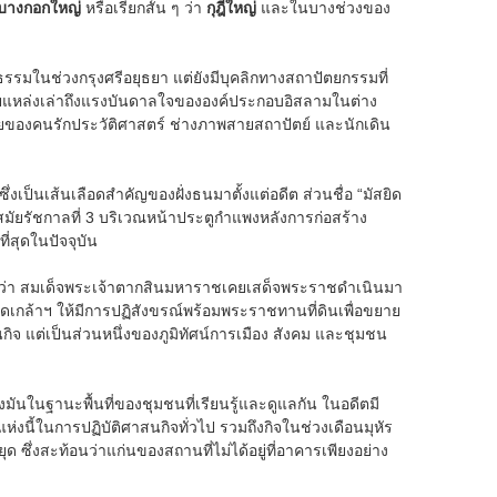
ีบางกอกใหญ่
หรือเรียกสั้น ๆ ว่า
กุฎีใหญ่
และในบางช่วงของ
ทรงธรรมในช่วงกรุงศรีอยุธยา แต่ยังมีบุคลิกทางสถาปัตยกรรมที่
ยแหล่งเล่าถึงแรงบันดาลใจขององค์ประกอบอิสลามในต่าง
มายของคนรักประวัติศาสตร์ ช่างภาพสายสถาปัตย์ และนักเดิน
งเป็นเส้นเลือดสำคัญของฝั่งธนมาตั้งแต่อดีต ส่วนชื่อ “มัสยิด
ในสมัยรัชกาลที่ 3 บริเวณหน้าประตูกำแพงหลังการก่อสร้าง
ี่สุดในปัจจุบัน
นมาว่า สมเด็จพระเจ้าตากสินมหาราชเคยเสด็จพระราชดำเนินมา
ดเกล้าฯ ให้มีการปฏิสังขรณ์พร้อมพระราชทานที่ดินเพื่อขยาย
นกิจ แต่เป็นส่วนหนึ่งของภูมิทัศน์การเมือง สังคม และชุมชน
ันในฐานะพื้นที่ของชุมชนที่เรียนรู้และดูแลกัน ในอดีตมี
แห่งนี้ในการปฏิบัติศาสนกิจทั่วไป รวมถึงกิจในช่วงเดือนมุหัร
่งสะท้อนว่าแก่นของสถานที่ไม่ได้อยู่ที่อาคารเพียงอย่าง