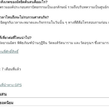
วรสังเกตของมัสยิดต้นสนคืออะไร?
วมองค์ประกอบสถาปัตยกรรมเป็นเอกลักษณ์ รวมถึงบริบทความเป็นศูนย์กลาง
เวลาไหนถึงจะไม่รบกวนศาสนกิจ?
ิดผูกกับเวลาละหมาดและกิจกรรมในวันนั้น ๆ ทางที่ดีคือโทรสอบถามก่อน เพื
ี่เที่ยวต่อที่ไหนน่าไป?
กัลยาณมิตร พิพิธภัณฑ์บ้านกุฎีจีน วัดหงส์รัตนาราม และวัดอรุณฯ ซึ่งสามารถ
ที่ศักดิ์สิทธิ์
: 7 เดือนที่แล้ว
แตะเพื่อเล่นวิดีโอ
ผนที่นำทาง GPS
้นสน
ยวยอดนิยม