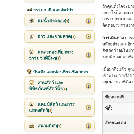
ถ้าคุณตั้งใจจะมาเ
ธรรมชาติ และสัตว์ป่า
อย่างไรก็ตามควรเ
การรบกวนช่วงเวล
แม่น้ำลำคลอง(
)
3
ติดต่อประสานงานล
อ่าว และชายหาด(
)
1
การเดินทาง
การ
หลักอย่างถนนอิสร
สังเกตว่าอยู่ใน
แหล่งท่องเที่ยวทาง
รอบมีช่วงเวลาที
ธรรมชาติอื่นๆ(
)
1
เมื่อมาถึงแล้ว คุ
บันเทิง และท่องเที่ยวเชิงเกษตร
เจ้าพระยา หรือข้า
อยู่เยอะกว่าที่คิ
สวนสัตว์ และ
พิพิธภัณฑ์สัตว์น้ำ(
)
4
ชื่อสถานที่
แคมป์สัตว์ และการ
ที่ตั้ง
แสดงสัตว์(
)
5
ลักษณะเด่น
สนามกีฬา(
)
9