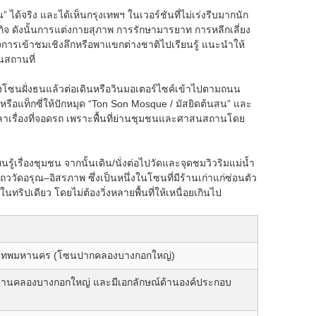
” ได้จริง และได้เห็นกรุงเทพฯ ในเวอร์ชันที่ไม่เร่งรีบมากนัก
นกิจ ดังนั้นการแต่งกายสุภาพ การรักษามารยาท การหลีกเลี่ยง
ารเข้าชมเชิงลึกหรือพาแขกต่างชาติไปเรียนรู้ แนะนำให้
นสถานที่
นฝั่งธนแล้วต่อเดินหรือวินมอเตอร์ไซค์เข้าไปตามถนน
รือแท็กซี่ให้ปักหมุด “Ton Son Mosque / มัสยิดต้นสน” และ
ลาเรื่องที่จอดรถ เพราะพื้นที่ย่านชุมชนและศาสนสถานโดย
รู้เรื่องชุมชน จากนั้นเดิน/นั่งต่อไปวัดและจุดชมวิวริมแม่น้ำ
ถววัดอรุณ–อิสรภาพ ซึ่งเป็นหนึ่งในโซนที่มีร้านเก่าแก่ซ่อนตัว
นทริปเดียว โดยไม่ต้องวิ่งหลายพื้นที่ให้เหนื่อยเกินไป
ุงเทพมหานคร (โซนปากคลองบางกอกใหญ่)
มในย่านคลองบางกอกใหญ่ และมีเอกลักษณ์ด้านองค์ประกอบ