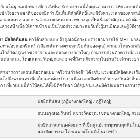
ยือนในฐานะนักท่องเที่ยว สิ่งที่น่ารักของย่านนี้คือคุณสามารถ “เที่ยวแบบเดิน
ข้าใจธรรมชาติของมัสยิดว่าเป็นพื้นที่ศักดิ์สิทธิ์และมีจังหวะเวลาของศาส
าละหมาด และการสอบถามก่อนถ่ายภาพบางจุดเป็นเรื่องสำคัญ และถ้าต้องก
่วงหน้าเพื่อให้การเข้าชมเป็นไปอย่างเหมาะสมกับทั้งผู้มาเยือนและผู้ใช้งา
มา
มัสยิดต้นสน
ทำได้หลายแบบ ถ้าคุณถนัดระบบรางสามารถใช้ MRT มาลงโซ
ภาพ/อรุณอมรินทร์ (เลือกเส้นทางตามจุดเริ่มต้นของคุณ) หากมาโดยรถเมล์ห
ย่านใกล้วัดอรุณราชวรารามและคลองบางกอกใหญ่ ถ้ามารถส่วนตัวควรเผื่อเว
่คนหนาแน่น โดยเฉพาะวันหยุดและช่วงที่มีงานกิจกรรมในย่านริมเจ้าพระยา
ณสามารถวางแผนเที่ยวต่อแบบ “ครึ่งวันกำลังดี” ได้ เช่น แวะชมมัสยิดและเรียน
มไปฝั่งพระนครเพื่อเก็บแลนด์มาร์กเก่าเมือง และปิดท้ายด้วยของกินเจ้าถิ่นแ
ด การเที่ยวแบบนี้ทำให้คุณได้ทั้งมิติศรัทธา มิติชุมชน และมิติวัฒนธรรมอาหารใ
มัสยิดต้นสน (กุฎีบางกอกใหญ่ / กุฎีใหญ่)
ถนนอรุณอมรินทร์ แขวงวัดอรุณ เขตบางกอกใหญ่ กร
มัสยิดเก่าแก่ของฝั่งธนฯ ที่เป็นศูนย์รวมชุมชนมุสลิ
สถาปัตยกรรม โดยเฉพาะโดมที่เป็นภาพจำ