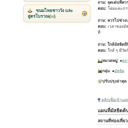
ถาม: จุดเด่นที่ค
ตอบ:
โดมและภาพร
ขนมไทยชาววัง และ
สูตรโบราณ(
)
56
ถาม: ควรไปช่วง
ตอบ:
เวลาของมัสย
ที่
ถาม: ใกล้มัสยิดมีท
ตอบ:
ใกล้ ๆ มีวัด
หมวดหมู่
: ●
สถาน
กลุ่ม
: ●
มัสยิด
ปรับปรุงล่าสุด
คลิกเพื่อเข้าแ
แผนที่มัสยิดต
สถานที่ท่องเที่