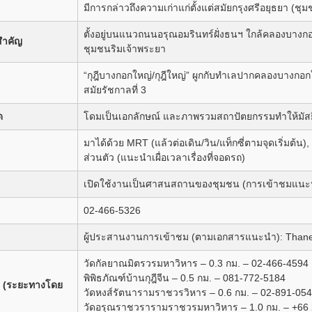
มีการกล่าวถึงความเก่าแก่ตั้งแต่สมัยกรุงศรีอยุธยา (ช
ตั้งอยู่บนแนวถนนอรุณอมรินทร์ฝั่งธนฯ ใกล้คลองบา
สำคัญ
ชุมชนริมเจ้าพระยา
“กุฎีบางกอกใหญ่/กุฎีใหญ่” ผูกกับทำเลปากคลองบางกอกให
สมัยรัชกาลที่ 3
ด
โดมเป็นเอกลักษณ์ และภาพรวมสถาปัตยกรรมทำให้มัสย
มาได้ด้วย MRT (แล้วต่อเดิน/วิน/แท็กซี่ตามจุดเริ่มต้น)
ส่วนตัว (แนะนำเผื่อเวลาเรื่องที่จอดรถ)
เปิดใช้งานเป็นศาสนสถานของชุมชน (การเข้าชมแนะนำ
02-466-5326
ผู้ประสานงานการเข้าชม (ตามเอกสารแนะนำ): Thane
วัดกัลยาณมิตรวรมหาวิหาร – 0.3 กม. – 02-466-4594
พิพิธภัณฑ์บ้านกุฎีจีน – 0.5 กม. – 081-772-5184
ยง (ระยะทางโดย
วัดหงส์รัตนารามราชวรวิหาร – 0.6 กม. – 02-891-05
วัดอรุณราชวรารามราชวรมหาวิหาร – 1.0 กม. – +66 