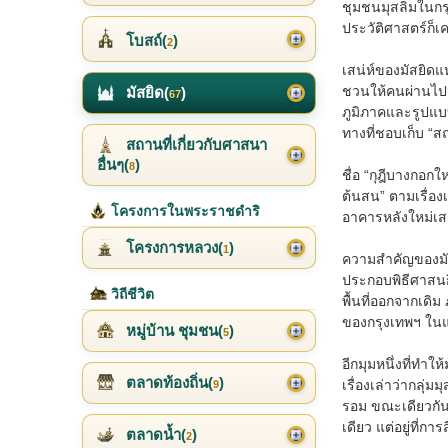
ชุมชนมุสลิมในกร
ประวัติศาสตร์ก็เค
โบสถ์(
)
2
เสน่ห์ของมัสยิดแห
ชวนให้คนผ่านไปม
มัสยิด(
)
67
ภูมิภาคและรูปแบบ
ทางที่ชอบเก็บ “สถ
สถานที่เกี่ยวกับศาสนา
อื่นๆ(
)
8
ชื่อ “กุฎีบางกอก
ต้นสน” ตามเรื่อง
โครงการในพระราชดำริ
อาคารหลังใหม่เสร็
โครงการหลวง(
)
1
ความสำคัญของมัส
ประกอบพิธีศาสนกิ
วิถีชีวิต
พื้นที่ออกจากเดิ
ของกรุงเทพฯ ในแ
หมู่บ้าน ชุมชน(
)
5
อีกมุมหนึ่งที่ทำ
ตลาดท้องถิ่น(
)
เรื่องเล่าว่ากลุ่
9
รอม ขณะเดียวกันม
เดียว แต่อยู่ที่
ตลาดน้ำ(
)
2