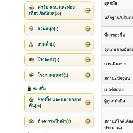
ยุคสมัย
ฟาร์ม สวน และท่อง
เที่ยวเชิงนิเวศ(
)
20
หลักฐาน/บริบท
สวนสนุก(
)
1
ที่มาของชื่อ
สวนน้ำ(
)
1
จุดเด่นของมัสยิ
โรงละคร(
)
7
การเดินทาง
โรงภาพยนตร์(
)
1
สถานะปัจจุบัน
ช้อปปิ้ง
เบอร์ติดต่อ
ช้อปปิ้ง และตลาดกลาง
ผู้ดูแลมัสยิด
คืน(
)
20
ห้างสรรพสินค้า(
)
สถานที่ใกล้เคี
7
ประมาณ)