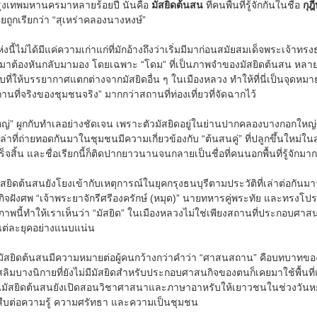
ุงเทพมหานครมาหลายร้อยปี นั่นคือ
มัสยิดต้นสน
ที่คนพื้นที่รู้จักกันในชื่อ
กุฎ
ยถูกเรียกว่า “สุเหร่าคลองนางหงษ์”
่งนี้ไม่ได้มีแค่ความเก่าแก่ที่มักอ้างถึงว่าเริ่มมีมาก่อนสมัยสมเด็จพระเจ้า
าต้องหันกลับมามอง โดยเฉพาะ “โดม” ที่เป็นภาพจำของมัสยิดต้นสน หลา
ที่ให้บรรยากาศแตกต่างจากมัสยิดอื่น ๆ ในเมืองหลวง ทำให้ที่นี่เป็นจุดห
านที่จริงของชุมชนจริง” มากกว่าสถานที่ท่องเที่ยวที่จัดฉากไว้
ใหญ่” ผูกกับทำเลอย่างชัดเจน เพราะตัวมัสยิดอยู่ในย่านปากคลองบางกอกใหญ่ซึ่
เล่าที่ถ่ายทอดกันมาในชุมชนมีความเกี่ยวข้องกับ “ต้นสนคู่” ที่ปลูกขึ้นใหม่
จสิ้น และชื่อเรียกนี้ก็ติดปากยาวนานจนกลายเป็นชื่อที่คนนอกพื้นที่รู้จักมากท
ยิดต้นสนยังโยงเข้ากับเหตุการณ์ในยุคกรุงธนบุรีตามประวัติที่เล่าต่อกั
จฝังศพ “เจ้าพระยาจักรีศรีองครักษ์ (หมุด)” นายทหารคู่พระทัย และทรงโปร
ม ภาพนี้ทำให้เราเห็นว่า “มัสยิด” ในเมืองหลวงไม่ใช่เพียงสถานที่ประกอบศาส
ต่ละยุคอย่างแนบแน่น
ให้มัสยิดต้นสนมีความหมายต่อผู้คนกว้างกว่าคำว่า “ศาสนสถาน” คือบทบาทของม
มมุสลิมบางนิกายที่ยังไม่มีมัสยิดสำหรับประกอบศาสนกิจของตนก็เคยมาใช้พื้นที่
ัสยิดต้นสนยังเปิดสอนวิชาศาสนาและภาษาอาหรับให้เยาวชนในช่วงวันหยุด ซึ
การสืบต่อความรู้ ความศรัทธา และความเป็นชุมชน