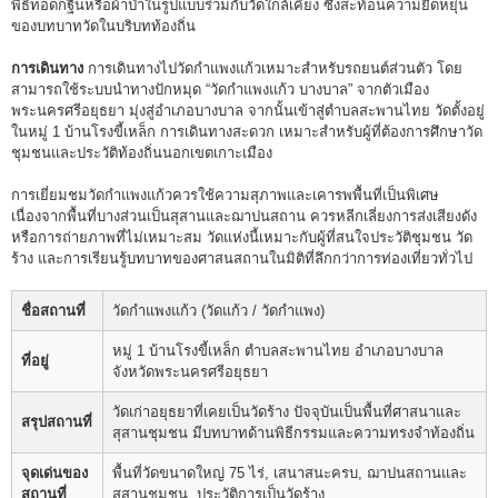
พิธีทอดกฐินหรือผ้าป่าในรูปแบบร่วมกับวัดใกล้เคียง ซึ่งสะท้อนความยืดหยุ่น
ของบทบาทวัดในบริบทท้องถิ่น
การเดินทาง
การเดินทางไปวัดกำแพงแก้วเหมาะสำหรับรถยนต์ส่วนตัว โดย
สามารถใช้ระบบนำทางปักหมุด “วัดกำแพงแก้ว บางบาล” จากตัวเมือง
พระนครศรีอยุธยา มุ่งสู่อำเภอบางบาล จากนั้นเข้าสู่ตำบลสะพานไทย วัดตั้งอยู่
ในหมู่ 1 บ้านโรงขี้เหล็ก การเดินทางสะดวก เหมาะสำหรับผู้ที่ต้องการศึกษาวัด
ชุมชนและประวัติท้องถิ่นนอกเขตเกาะเมือง
การเยี่ยมชมวัดกำแพงแก้วควรใช้ความสุภาพและเคารพพื้นที่เป็นพิเศษ
เนื่องจากพื้นที่บางส่วนเป็นสุสานและฌาปนสถาน ควรหลีกเลี่ยงการส่งเสียงดัง
หรือการถ่ายภาพที่ไม่เหมาะสม วัดแห่งนี้เหมาะกับผู้ที่สนใจประวัติชุมชน วัด
ร้าง และการเรียนรู้บทบาทของศาสนสถานในมิติที่ลึกกว่าการท่องเที่ยวทั่วไป
ชื่อสถานที่
วัดกำแพงแก้ว (วัดแก้ว / วัดกำแพง)
หมู่ 1 บ้านโรงขี้เหล็ก ตำบลสะพานไทย อำเภอบางบาล
ที่อยู่
จังหวัดพระนครศรีอยุธยา
วัดเก่าอยุธยาที่เคยเป็นวัดร้าง ปัจจุบันเป็นพื้นที่ศาสนาและ
สรุปสถานที่
สุสานชุมชน มีบทบาทด้านพิธีกรรมและความทรงจำท้องถิ่น
จุดเด่นของ
พื้นที่วัดขนาดใหญ่ 75 ไร่, เสนาสนะครบ, ฌาปนสถานและ
สถานที่
สุสานชุมชน, ประวัติการเป็นวัดร้าง