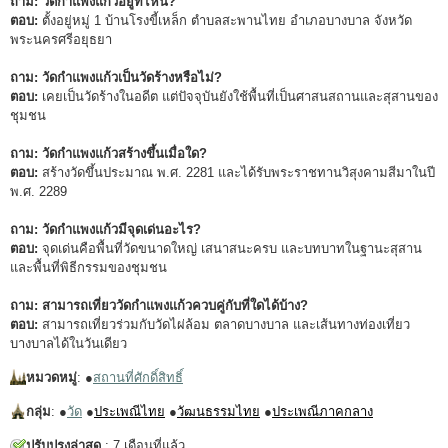
ถาม: วัดกำแพงแก้วอยู่ที่ไหน?
ตอบ:
ตั้งอยู่หมู่ 1 บ้านโรงขี้เหล็ก ตำบลสะพานไทย อำเภอบางบาล จังหวัด
พระนครศรีอยุธยา
ถาม: วัดกำแพงแก้วเป็นวัดร้างหรือไม่?
ตอบ:
เคยเป็นวัดร้างในอดีต แต่ปัจจุบันยังใช้พื้นที่เป็นศาสนสถานและสุสานของ
ชุมชน
ถาม: วัดกำแพงแก้วสร้างขึ้นเมื่อใด?
ตอบ:
สร้างวัดขึ้นประมาณ พ.ศ. 2281 และได้รับพระราชทานวิสุงคามสีมาในปี
พ.ศ. 2289
ถาม: วัดกำแพงแก้วมีจุดเด่นอะไร?
ตอบ:
จุดเด่นคือพื้นที่วัดขนาดใหญ่ เสนาสนะครบ และบทบาทในฐานะสุสาน
และพื้นที่พิธีกรรมของชุมชน
ถาม: สามารถเที่ยววัดกำแพงแก้วควบคู่กับที่ใดได้บ้าง?
ตอบ:
สามารถเที่ยวร่วมกับวัดไผ่ล้อม ตลาดบางบาล และเส้นทางท่องเที่ยว
บางบาลได้ในวันเดียว
หมวดหมู่
: ●
สถานที่ศักดิ์สิทธิ์
กลุ่ม
: ●
วัด
●
ประเพณีไทย
●
วัฒนธรรมไทย
●
ประเพณีภาคกลาง
ปรับปรุงล่าสุด
: 7 เดือนที่แล้ว