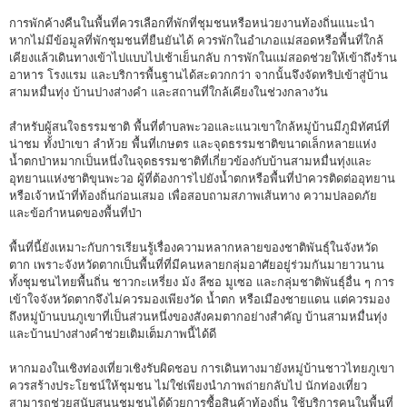
การพักค้างคืนในพื้นที่ควรเลือกที่พักที่ชุมชนหรือหน่วยงานท้องถิ่นแนะนำ
หากไม่มีข้อมูลที่พักชุมชนที่ยืนยันได้ ควรพักในอำเภอแม่สอดหรือพื้นที่ใกล้
เคียงแล้วเดินทางเข้าไปแบบไปเช้าเย็นกลับ การพักในแม่สอดช่วยให้เข้าถึงร้าน
อาหาร โรงแรม และบริการพื้นฐานได้สะดวกกว่า จากนั้นจึงจัดทริปเข้าสู่บ้าน
สามหมื่นทุ่ง บ้านปางส่างคำ และสถานที่ใกล้เคียงในช่วงกลางวัน
สำหรับผู้สนใจธรรมชาติ พื้นที่ตำบลพะวอและแนวเขาใกล้หมู่บ้านมีภูมิทัศน์ที่
น่าชม ทั้งป่าเขา ลำห้วย พื้นที่เกษตร และจุดธรรมชาติขนาดเล็กหลายแห่ง
น้ำตกป่าหมากเป็นหนึ่งในจุดธรรมชาติที่เกี่ยวข้องกับบ้านสามหมื่นทุ่งและ
อุทยานแห่งชาติขุนพะวอ ผู้ที่ต้องการไปยังน้ำตกหรือพื้นที่ป่าควรติดต่ออุทยาน
หรือเจ้าหน้าที่ท้องถิ่นก่อนเสมอ เพื่อสอบถามสภาพเส้นทาง ความปลอดภัย
และข้อกำหนดของพื้นที่ป่า
พื้นที่นี้ยังเหมาะกับการเรียนรู้เรื่องความหลากหลายของชาติพันธุ์ในจังหวัด
ตาก เพราะจังหวัดตากเป็นพื้นที่ที่มีคนหลายกลุ่มอาศัยอยู่ร่วมกันมายาวนาน
ทั้งชุมชนไทยพื้นถิ่น ชาวกะเหรี่ยง ม้ง ลีซอ มูเซอ และกลุ่มชาติพันธุ์อื่น ๆ การ
เข้าใจจังหวัดตากจึงไม่ควรมองเพียงวัด น้ำตก หรือเมืองชายแดน แต่ควรมอง
ถึงหมู่บ้านบนภูเขาที่เป็นส่วนหนึ่งของสังคมตากอย่างสำคัญ บ้านสามหมื่นทุ่ง
และบ้านปางส่างคำช่วยเติมเต็มภาพนี้ได้ดี
หากมองในเชิงท่องเที่ยวเชิงรับผิดชอบ การเดินทางมายังหมู่บ้านชาวไทยภูเขา
ควรสร้างประโยชน์ให้ชุมชน ไม่ใช่เพียงนำภาพถ่ายกลับไป นักท่องเที่ยว
สามารถช่วยสนับสนุนชุมชนได้ด้วยการซื้อสินค้าท้องถิ่น ใช้บริการคนในพื้นที่