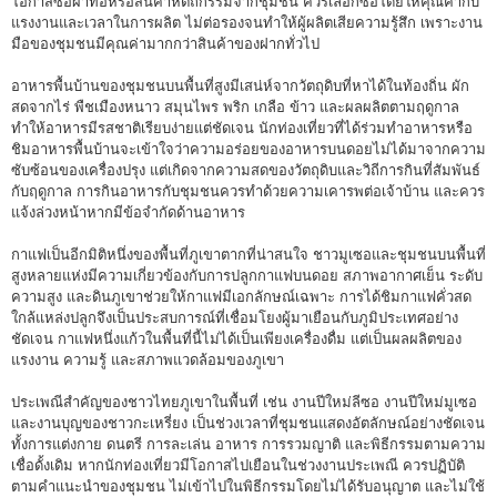
โอกาสซื้อผ้าทอหรือสินค้าหัตถกรรมจากชุมชน ควรเลือกซื้อโดยให้คุณค่ากับ
แรงงานและเวลาในการผลิต ไม่ต่อรองจนทำให้ผู้ผลิตเสียความรู้สึก เพราะงาน
มือของชุมชนมีคุณค่ามากกว่าสินค้าของฝากทั่วไป
อาหารพื้นบ้านของชุมชนบนพื้นที่สูงมีเสน่ห์จากวัตถุดิบที่หาได้ในท้องถิ่น ผัก
สดจากไร่ พืชเมืองหนาว สมุนไพร พริก เกลือ ข้าว และผลผลิตตามฤดูกาล
ทำให้อาหารมีรสชาติเรียบง่ายแต่ชัดเจน นักท่องเที่ยวที่ได้ร่วมทำอาหารหรือ
ชิมอาหารพื้นบ้านจะเข้าใจว่าความอร่อยของอาหารบนดอยไม่ได้มาจากความ
ซับซ้อนของเครื่องปรุง แต่เกิดจากความสดของวัตถุดิบและวิถีการกินที่สัมพันธ์
กับฤดูกาล การกินอาหารกับชุมชนควรทำด้วยความเคารพต่อเจ้าบ้าน และควร
แจ้งล่วงหน้าหากมีข้อจำกัดด้านอาหาร
กาแฟเป็นอีกมิติหนึ่งของพื้นที่ภูเขาตากที่น่าสนใจ ชาวมูเซอและชุมชนบนพื้นที่
สูงหลายแห่งมีความเกี่ยวข้องกับการปลูกกาแฟบนดอย สภาพอากาศเย็น ระดับ
ความสูง และดินภูเขาช่วยให้กาแฟมีเอกลักษณ์เฉพาะ การได้ชิมกาแฟคั่วสด
ใกล้แหล่งปลูกจึงเป็นประสบการณ์ที่เชื่อมโยงผู้มาเยือนกับภูมิประเทศอย่าง
ชัดเจน กาแฟหนึ่งแก้วในพื้นที่นี้ไม่ได้เป็นเพียงเครื่องดื่ม แต่เป็นผลผลิตของ
แรงงาน ความรู้ และสภาพแวดล้อมของภูเขา
ประเพณีสำคัญของชาวไทยภูเขาในพื้นที่ เช่น งานปีใหม่ลีซอ งานปีใหม่มูเซอ
และงานบุญของชาวกะเหรี่ยง เป็นช่วงเวลาที่ชุมชนแสดงอัตลักษณ์อย่างชัดเจน
ทั้งการแต่งกาย ดนตรี การละเล่น อาหาร การรวมญาติ และพิธีกรรมตามความ
เชื่อดั้งเดิม หากนักท่องเที่ยวมีโอกาสไปเยือนในช่วงงานประเพณี ควรปฏิบัติ
ตามคำแนะนำของชุมชน ไม่เข้าไปในพิธีกรรมโดยไม่ได้รับอนุญาต และไม่ใช้