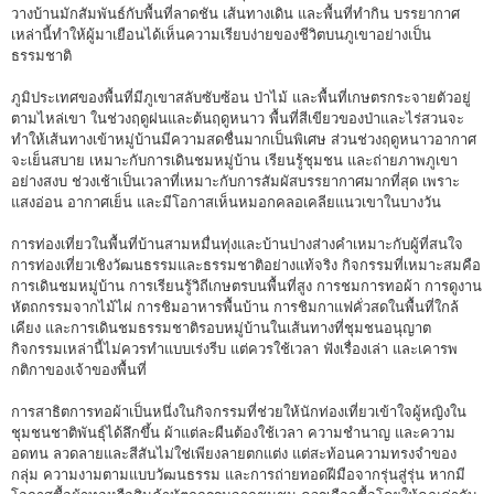
วางบ้านมักสัมพันธ์กับพื้นที่ลาดชัน เส้นทางเดิน และพื้นที่ทำกิน บรรยากาศ
เหล่านี้ทำให้ผู้มาเยือนได้เห็นความเรียบง่ายของชีวิตบนภูเขาอย่างเป็น
ธรรมชาติ
ภูมิประเทศของพื้นที่มีภูเขาสลับซับซ้อน ป่าไม้ และพื้นที่เกษตรกระจายตัวอยู่
ตามไหล่เขา ในช่วงฤดูฝนและต้นฤดูหนาว พื้นที่สีเขียวของป่าและไร่สวนจะ
ทำให้เส้นทางเข้าหมู่บ้านมีความสดชื่นมากเป็นพิเศษ ส่วนช่วงฤดูหนาวอากาศ
จะเย็นสบาย เหมาะกับการเดินชมหมู่บ้าน เรียนรู้ชุมชน และถ่ายภาพภูเขา
อย่างสงบ ช่วงเช้าเป็นเวลาที่เหมาะกับการสัมผัสบรรยากาศมากที่สุด เพราะ
แสงอ่อน อากาศเย็น และมีโอกาสเห็นหมอกคลอเคลียแนวเขาในบางวัน
การท่องเที่ยวในพื้นที่บ้านสามหมื่นทุ่งและบ้านปางส่างคำเหมาะกับผู้ที่สนใจ
การท่องเที่ยวเชิงวัฒนธรรมและธรรมชาติอย่างแท้จริง กิจกรรมที่เหมาะสมคือ
การเดินชมหมู่บ้าน การเรียนรู้วิถีเกษตรบนพื้นที่สูง การชมการทอผ้า การดูงาน
หัตถกรรมจากไม้ไผ่ การชิมอาหารพื้นบ้าน การชิมกาแฟคั่วสดในพื้นที่ใกล้
เคียง และการเดินชมธรรมชาติรอบหมู่บ้านในเส้นทางที่ชุมชนอนุญาต
กิจกรรมเหล่านี้ไม่ควรทำแบบเร่งรีบ แต่ควรใช้เวลา ฟังเรื่องเล่า และเคารพ
กติกาของเจ้าของพื้นที่
การสาธิตการทอผ้าเป็นหนึ่งในกิจกรรมที่ช่วยให้นักท่องเที่ยวเข้าใจผู้หญิงใน
ชุมชนชาติพันธุ์ได้ลึกขึ้น ผ้าแต่ละผืนต้องใช้เวลา ความชำนาญ และความ
อดทน ลวดลายและสีสันไม่ใช่เพียงลายตกแต่ง แต่สะท้อนความทรงจำของ
กลุ่ม ความงามตามแบบวัฒนธรรม และการถ่ายทอดฝีมือจากรุ่นสู่รุ่น หากมี