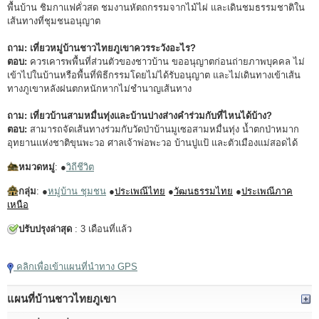
พื้นบ้าน ชิมกาแฟคั่วสด ชมงานหัตถกรรมจากไม้ไผ่ และเดินชมธรรมชาติใน
เส้นทางที่ชุมชนอนุญาต
ถาม: เที่ยวหมู่บ้านชาวไทยภูเขาควรระวังอะไร?
ตอบ:
ควรเคารพพื้นที่ส่วนตัวของชาวบ้าน ขออนุญาตก่อนถ่ายภาพบุคคล ไม่
เข้าไปในบ้านหรือพื้นที่พิธีกรรมโดยไม่ได้รับอนุญาต และไม่เดินทางเข้าเส้น
ทางภูเขาหลังฝนตกหนักหากไม่ชำนาญเส้นทาง
ถาม: เที่ยวบ้านสามหมื่นทุ่งและบ้านปางส่างคำร่วมกับที่ไหนได้บ้าง?
ตอบ:
สามารถจัดเส้นทางร่วมกับวัดป่าบ้านมูเซอสามหมื่นทุ่ง น้ำตกป่าหมาก
อุทยานแห่งชาติขุนพะวอ ศาลเจ้าพ่อพะวอ บ้านปูแป้ และตัวเมืองแม่สอดได้
หมวดหมู่
: ●
วิถีชีวิต
กลุ่ม
: ●
หมู่บ้าน ชุมชน
●
ประเพณีไทย
●
วัฒนธรรมไทย
●
ประเพณีภาค
เหนือ
ปรับปรุงล่าสุด
: 3 เดือนที่แล้ว
คลิกเพื่อเข้าแผนที่นำทาง GPS
แผนที่บ้านชาวไทยภูเขา