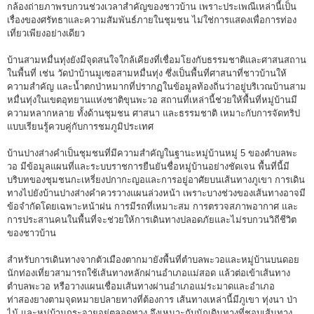
กล้องถ่ายภาพรบกวนช่วงเวลาสำคัญของชาวบ้าน เพราะประเพณีเหล่านี้เป็น
เรื่องของศรัทธาและความสัมพันธ์ภายในชุมชน ไม่ใช่การแสดงเพื่อการท่อง
เที่ยวเพียงอย่างเดียว
บ้านสามหมื่นทุ่งยังมีจุดสนใจใกล้เคียงที่เชื่อมโยงกับธรรมชาติและศาสนสถาน
ในพื้นที่ เช่น วัดป่าบ้านมูเซอสามหมื่นทุ่ง ซึ่งเป็นพื้นที่ศาสนาที่ชาวบ้านให้
ความสำคัญ และน้ำตกป่าหมากที่ปรากฏในข้อมูลท้องถิ่นว่าอยู่บริเวณบ้านสาม
หมื่นทุ่งในเขตอุทยานแห่งชาติขุนพะวอ สถานที่เหล่านี้ช่วยให้พื้นที่หมู่บ้านมี
ความหลากหลาย ทั้งด้านชุมชน ศาสนา และธรรมชาติ เหมาะกับการจัดทริป
แบบเรียนรู้ควบคู่กับการชมภูมิประเทศ
บ้านปางส่างคำเป็นชุมชนที่มีความสำคัญในฐานะหมู่บ้านหมู่ 5 ของตำบลพะ
วอ มีข้อมูลแผนที่และระบบราชการยืนยันชื่อหมู่บ้านอย่างชัดเจน พื้นที่นี้มี
บริบทของชุมชนกะเหรี่ยงปกากะญอและการอยู่อาศัยบนเส้นทางภูเขา การเดิน
ทางไปยังบ้านปางส่างคำควรวางแผนล่วงหน้า เพราะบางช่วงของเส้นทางอาจมี
ข้อจำกัดโดยเฉพาะหน้าฝน การมีรถที่เหมาะสม การตรวจสภาพอากาศ และ
การประสานคนในพื้นที่จะช่วยให้การเดินทางปลอดภัยและไม่รบกวนวิถีชีวิต
ของชาวบ้าน
สำหรับการเดินทางจากตัวเมืองตากมายังพื้นที่ตำบลพะวอและหมู่บ้านบนดอย
นักท่องเที่ยวสามารถใช้เส้นทางหลักผ่านอำเภอแม่สอด แล้วต่อเข้าเส้นทาง
ตำบลพะวอ หรือวางแผนเชื่อมเส้นทางผ่านอำเภอแม่ระมาดและอำเภอ
ท่าสองยางตามจุดหมายปลายทางที่ต้องการ เส้นทางเหล่านี้มีภูเขา ทุ่งนา ป่า
ไม้ และหมู่บ้านกระจายอยู่ตลอดทาง จึงเหมาะกับนักเดินทางที่ชอบเส้นทาง