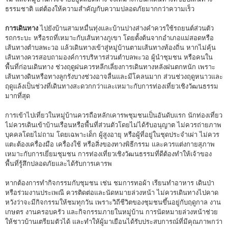
ธรรมชาติ แต่ต้องให้ความสำคัญกับความปลอดภัยมากกว่าความเร็ว
การเดินทาง
ไปยังบ้านสามหมื่นทุ่งและบ้านปางส่างคำควรใช้รถยนต์ส่วนตัว
รถกระบะ หรือรถที่เหมาะกับเส้นทางภูเขา โดยตั้งต้นจากอำเภอแม่สอดหรือ
เส้นทางตำบลพะวอ แล้วเดินทางเข้าสู่หมู่บ้านตามเส้นทางท้องถิ่น หากไม่คุ้น
เส้นทางควรสอบถามองค์การบริหารส่วนตำบลพะวอ ผู้นำชุมชน หรือคนใน
พื้นที่ก่อนเดินทาง ช่วงฤดูฝนควรหลีกเลี่ยงการเดินทางหลังฝนตกหนัก เพราะ
เส้นทางดินหรือทางลูกรังบางช่วงอาจลื่นและมีโคลนมาก ส่วนช่วงฤดูหนาวและ
ฤดูแล้งเป็นช่วงที่เดินทางสะดวกกว่าและเหมาะกับการท่องเที่ยวเชิงวัฒนธรรม
มากที่สุด
การเข้าไปเที่ยวในหมู่บ้านควรถือหลักเคารพชุมชนเป็นอันดับแรก นักท่องเที่ยว
ไม่ควรเดินเข้าบ้านเรือนหรือพื้นที่ส่วนตัวโดยไม่ได้รับอนุญาต ไม่ควรถ่ายภาพ
บุคคลโดยไม่ถาม โดยเฉพาะเด็ก ผู้สูงอายุ หรือผู้ที่อยู่ในชุดประจำเผ่า ไม่ควร
แตะต้องเครื่องมือ เครื่องใช้ หรือสิ่งของทางพิธีกรรม และควรแต่งกายสุภาพ
เหมาะกับการเยี่ยมชุมชน การท่องเที่ยวเชิงวัฒนธรรมที่ดีต้องทำให้เจ้าของ
พื้นที่รู้สึกปลอดภัยและได้รับการเคารพ
หากต้องการทำกิจกรรมกับชุมชน เช่น ชมการทอผ้า เรียนทำอาหาร เดินป่า
หรือร่วมงานประเพณี ควรติดต่อและนัดหมายล่วงหน้า ไม่ควรเดินทางไปคาด
หวังว่าจะมีกิจกรรมให้ชมทุกวัน เพราะวิถีชีวิตของชุมชนขึ้นอยู่กับฤดูกาล งาน
เกษตร งานครอบครัว และกิจกรรมภายในหมู่บ้าน การนัดหมายล่วงหน้าช่วย
ให้ชาวบ้านเตรียมตัวได้ และทำให้ผู้มาเยือนได้รับประสบการณ์ที่มีคุณภาพกว่า