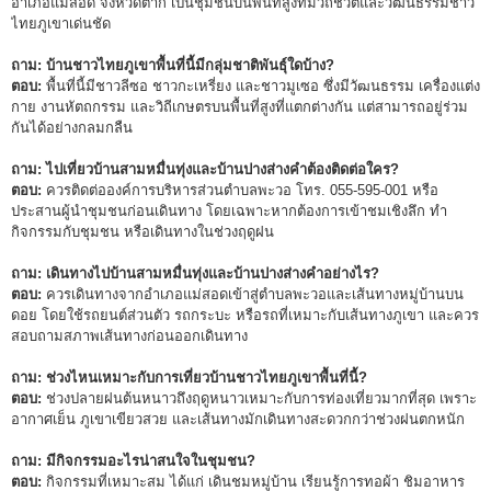
อำเภอแม่สอด จังหวัดตาก เป็นชุมชนบนพื้นที่สูงที่มีวิถีชีวิตและวัฒนธรรมชาว
ไทยภูเขาเด่นชัด
ถาม: บ้านชาวไทยภูเขาพื้นที่นี้มีกลุ่มชาติพันธุ์ใดบ้าง?
ตอบ:
พื้นที่นี้มีชาวลีซอ ชาวกะเหรี่ยง และชาวมูเซอ ซึ่งมีวัฒนธรรม เครื่องแต่ง
กาย งานหัตถกรรม และวิถีเกษตรบนพื้นที่สูงที่แตกต่างกัน แต่สามารถอยู่ร่วม
กันได้อย่างกลมกลืน
ถาม: ไปเที่ยวบ้านสามหมื่นทุ่งและบ้านปางส่างคำต้องติดต่อใคร?
ตอบ:
ควรติดต่อองค์การบริหารส่วนตำบลพะวอ โทร. 055-595-001 หรือ
ประสานผู้นำชุมชนก่อนเดินทาง โดยเฉพาะหากต้องการเข้าชมเชิงลึก ทำ
กิจกรรมกับชุมชน หรือเดินทางในช่วงฤดูฝน
ถาม: เดินทางไปบ้านสามหมื่นทุ่งและบ้านปางส่างคำอย่างไร?
ตอบ:
ควรเดินทางจากอำเภอแม่สอดเข้าสู่ตำบลพะวอและเส้นทางหมู่บ้านบน
ดอย โดยใช้รถยนต์ส่วนตัว รถกระบะ หรือรถที่เหมาะกับเส้นทางภูเขา และควร
สอบถามสภาพเส้นทางก่อนออกเดินทาง
ถาม: ช่วงไหนเหมาะกับการเที่ยวบ้านชาวไทยภูเขาพื้นที่นี้?
ตอบ:
ช่วงปลายฝนต้นหนาวถึงฤดูหนาวเหมาะกับการท่องเที่ยวมากที่สุด เพราะ
อากาศเย็น ภูเขาเขียวสวย และเส้นทางมักเดินทางสะดวกกว่าช่วงฝนตกหนัก
ถาม: มีกิจกรรมอะไรน่าสนใจในชุมชน?
ตอบ:
กิจกรรมที่เหมาะสม ได้แก่ เดินชมหมู่บ้าน เรียนรู้การทอผ้า ชิมอาหาร