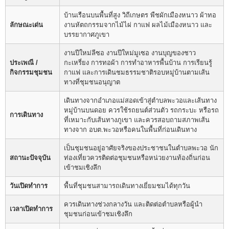
บ้านเรือนบนพื้นที่สูง วิถีเกษตร พืชผักเมืองหนาว ผ้าทอ
ลักษณะเด่น
งานหัตถกรรมจากไม้ไผ่ กาแฟ ผลไม้เมืองหนาว และ
บรรยากาศภูเขา
งานปีใหม่ลีซอ งานปีใหม่มูเซอ งานบุญของชาว
ประเพณี /
กะเหรี่ยง การทอผ้า การทำอาหารพื้นบ้าน การเรียนรู้
กิจกรรมชุมชน
กาแฟ และการเดินชมธรรมชาติรอบหมู่บ้านตามเส้น
ทางที่ชุมชนอนุญาต
เดินทางจากอำเภอแม่สอดเข้าสู่ตำบลพะวอและเส้นทาง
หมู่บ้านบนดอย ควรใช้รถยนต์ส่วนตัว รถกระบะ หรือรถ
การเดินทาง
ที่เหมาะกับเส้นทางภูเขา และควรสอบถามสภาพเส้น
ทางจาก อบต.พะวอหรือคนในพื้นที่ก่อนเดินทาง
เป็นชุมชนอยู่อาศัยจริงของประชาชนในตำบลพะวอ นัก
สถานะปัจจุบัน
ท่องเที่ยวควรติดต่อชุมชนหรือหน่วยงานท้องถิ่นก่อน
เข้าชมเชิงลึก
วันเปิดทำการ
พื้นที่ชุมชนสามารถเดินทางเยี่ยมชมได้ทุกวัน
ควรเดินทางช่วงกลางวัน และติดต่อตำบลหรือผู้นำ
เวลาเปิดทำการ
ชุมชนก่อนเข้าชมเชิงลึก