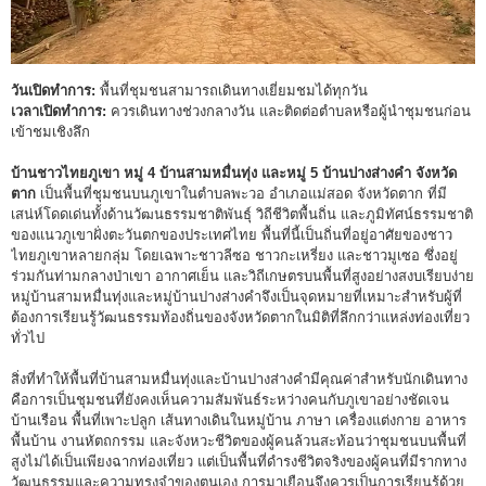
วันเปิดทำการ:
พื้นที่ชุมชนสามารถเดินทางเยี่ยมชมได้ทุกวัน
เวลาเปิดทำการ:
ควรเดินทางช่วงกลางวัน และติดต่อตำบลหรือผู้นำชุมชนก่อน
เข้าชมเชิงลึก
บ้านชาวไทยภูเขา หมู่ 4 บ้านสามหมื่นทุ่ง และหมู่ 5 บ้านปางส่างคำ จังหวัด
ตาก
เป็นพื้นที่ชุมชนบนภูเขาในตำบลพะวอ อำเภอแม่สอด จังหวัดตาก ที่มี
เสน่ห์โดดเด่นทั้งด้านวัฒนธรรมชาติพันธุ์ วิถีชีวิตพื้นถิ่น และภูมิทัศน์ธรรมชาติ
ของแนวภูเขาฝั่งตะวันตกของประเทศไทย พื้นที่นี้เป็นถิ่นที่อยู่อาศัยของชาว
ไทยภูเขาหลายกลุ่ม โดยเฉพาะชาวลีซอ ชาวกะเหรี่ยง และชาวมูเซอ ซึ่งอยู่
ร่วมกันท่ามกลางป่าเขา อากาศเย็น และวิถีเกษตรบนพื้นที่สูงอย่างสงบเรียบง่าย
หมู่บ้านสามหมื่นทุ่งและหมู่บ้านปางส่างคำจึงเป็นจุดหมายที่เหมาะสำหรับผู้ที่
ต้องการเรียนรู้วัฒนธรรมท้องถิ่นของจังหวัดตากในมิติที่ลึกกว่าแหล่งท่องเที่ยว
ทั่วไป
สิ่งที่ทำให้พื้นที่บ้านสามหมื่นทุ่งและบ้านปางส่างคำมีคุณค่าสำหรับนักเดินทาง
คือการเป็นชุมชนที่ยังคงเห็นความสัมพันธ์ระหว่างคนกับภูเขาอย่างชัดเจน
บ้านเรือน พื้นที่เพาะปลูก เส้นทางเดินในหมู่บ้าน ภาษา เครื่องแต่งกาย อาหาร
พื้นบ้าน งานหัตถกรรม และจังหวะชีวิตของผู้คนล้วนสะท้อนว่าชุมชนบนพื้นที่
สูงไม่ได้เป็นเพียงฉากท่องเที่ยว แต่เป็นพื้นที่ดำรงชีวิตจริงของผู้คนที่มีรากทาง
วัฒนธรรมและความทรงจำของตนเอง การมาเยือนจึงควรเป็นการเรียนรู้ด้วย