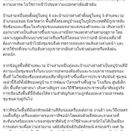
ความเคารพ ไม่ใช่การเข้าไปชมความแปลกตาเพียงผิวเผิน
บ้านสามหมื่นทุ่งตั้งอยู่ในหมู่ 4 และบ้านปางส่างคำตั้งอยู่ในหมู่ 5 ตำบลพะวอ
อำเภอแม่สอด จังหวัดตาก พื้นที่ทั้งสองหมู่บ้านอยู่ในภูมิประเทศที่มีภูเขาสลับ
ซับซ้อนและเชื่อมโยงกับชุมชนบนดอยหลายแห่งของตำบลพะวอ เส้นทางเข้า
ออกบางช่วงเป็นเส้นทางขึ้นเขาและอาจมีสภาพแตกต่างกันตามฤดูกาล โดย
เฉพาะฤดูฝนที่ถนนบางช่วงอาจลื่นหรือมีโคลนมากกว่าปกติ นักท่องเที่ยวที่
ต้องการเดินทางเข้าไปยังชุมชนจึงควรตรวจสอบสภาพเส้นทางล่วงหน้า และ
ควรใช้รถที่เหมาะกับเส้นทางภูเขาหากเดินทางในช่วงฝนตกหรือหลังฝน
ตกหนัก
จากข้อมูลพื้นที่ตำบลพะวอ บ้านสามหมื่นทุ่งและบ้านปางส่างคำเป็นหมู่บ้านที่มี
สถานะเป็นชุมชนจริงในระบบการปกครองท้องถิ่นและระบบสาธารณสุขของ
พื้นที่ ไม่ใช่เพียงชื่อแหล่งท่องเที่ยวที่ถูกสร้างขึ้นเพื่อการประชาสัมพันธ์ ชุมชน
เหล่านี้จึงมีทั้งมิติของหมู่บ้าน การพัฒนาโครงสร้างพื้นฐาน โรงเรียน ศูนย์เด็ก
เล็ก พื้นที่ทางศาสนา เส้นทางสัญจร และวิถีชีวิตของประชาชนที่อาศัยอยู่จริง
การเขียนถึงพื้นที่นี้จึงต้องให้ความสำคัญกับความถูกต้องและความเคารพต่อ
ชุมชนควบคู่กันไป
ชาวลีซอในพื้นที่มีเอกลักษณ์ด้านสีสันของเครื่องแต่งกาย งานผ้า และวิถีเกษตร
บนพื้นที่สูง เครื่องแต่งกายของชาวลีซอมักโดดเด่นด้วยสีสดและลวดลายที่
สะท้อนรสนิยมเฉพาะของกลุ่มชาติพันธุ์ การใช้ผ้าและลายปักไม่ได้เป็นเพียง
การแต่งกายเพื่อความสวยงาม แต่ยังสัมพันธ์กับอัตลักษณ์ ครอบครัว เพศ วัย