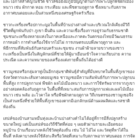
และโอกาสสำคัญในชีวิต ชาวลีซอยังมีภูมิปัญญาด้านการเพาะปลูกพืชผักเมือง
หนาว เช่น ผักกาด หอม กระเทียม และพืชตามฤดูกาล ซึ่งเหมาะกับสภาพ
อากาศบนดอยและเป็นส่วนหนึ่งของเศรษฐกิจครัวเรือน
ชาวกะเหรี่ยงหรือปกากะญอในพื้นที่บ้านปางส่างคำและบริเวณใกล้เคียงมีวิถี
ชีวิตที่ผูกพันกับป่า ภูเขา ผืนดิน และความเชื่อเรื่องการอยู่ร่วมกับธรรมชาติ
ชุมชนกะเหรี่ยงหลายแห่งในภาคเหนือและภาคตะวันตกของไทยมีวัฒนธรรม
การทอผ้า การทำเครื่องใช้จากไม้ไผ่ การเกษตรแบบพึ่งพาฤดูกาล และ
พิธีกรรมที่สัมพันธ์กับครอบครัวและชุมชน งานผ้าฝ้ายลายขวางของชาว
กะเหรี่ยงเป็นหนึ่งในสัญลักษณ์ที่ช่วยให้ผู้มาเยือนเข้าใจความเรียบง่าย ความ
ประณีต และความหมายของเครื่องแต่งกายพื้นถิ่นได้อย่างดี
ชาวมูเซอหรือกลุ่มลาหู่เป็นอีกกลุ่มชาติพันธุ์สำคัญที่มีบทบาทในพื้นที่ภูเขาของ
จังหวัดตากและเส้นทางดอยมูเซอ ชาวมูเซอมีความสัมพันธ์กับการเพาะปลูกบน
พื้นที่สูง การปลูกกาแฟ พืชผัก ผลไม้เมืองหนาว และการใช้ทรัพยากรจากภูเขา
อย่างสอดคล้องกับฤดูกาล ในพื้นที่ที่เหมาะสมกับการปลูกกาแฟและผลไม้เมือง
หนาว เช่น พลัม อะโวคาโด หรือพืชผักตามฤดูกาล วิถีเกษตรของชาวมูเซอจึง
เป็นส่วนหนึ่งที่ช่วยให้พื้นที่ภูเขาของตากมีเอกลักษณ์ด้านผลผลิตและรสชาติ
ท้องถิ่น
เสน่ห์ของบ้านสามหมื่นทุ่งและบ้านปางส่างคำไม่ได้อยู่ที่การมีสิ่งปลูกสร้าง
ขนาดใหญ่ แต่เป็นเสน่ห์ของวิถีชีวิตที่ค่อย ๆ เผยตัวผ่านรายละเอียดของ
หมู่บ้าน บ้านเรือนบางหลังใช้วัสดุท้องถิ่น เช่น ไม้ ไม้ไผ่ และวัสดุที่หาได้ใน
พื้นที่ หลังคาบางหลังใช้สังกะสีหรือวัสดุที่เหมาะกับสภาพอากาศบนดอย การจัด