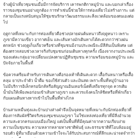
จ้างผู้นำเที่ยวชุมชนเมื่อมีการจัดบริการ เคารพกติกาหมู่บ้าน และบอกเล่าเรื่อง
ราวของชุมชนอย่างถูกต้อง การทำเช่นนี้ช่วยให้การท่องเที่ยวไม่สร้างภาระ แต่
กลายเป็นแรงสนับสนุนให้ชุมชนรักษาวัฒนธรรมและสิ่งแวดล้อมของตนเองต่อ
ไป
ฤดูกาลที่เหมาะกับการท่องเที่ยวคือช่วงปลายฝนต้นหนาวถึงฤดูหนาว เพราะ
ภูเขามีความเขียว อากาศเย็น และเส้นทางมักเดินทางได้สะดวกกว่าช่วงฝน
ตกหนัก ช่วงฤดูเก็บเกี่ยวหรือช่วงที่ชุมชนมีงานประเพณีจะมีสีสันเป็นพิเศษ แต่
ต้องตรวจสอบช่วงเวลาจริงกับชุมชนก่อนเดินทางทุกครั้ง เนื่องจากงานประเพณี
ของแต่ละกลุ่มอาจเปลี่ยนแปลงตามปฏิทินชุมชน ความพร้อมของหมู่บ้าน และ
ปัจจัยภายในพื้นที่
ข้อควรเตรียมสำหรับการเดินทางคือรองเท้าที่เดินสะดวก เสื้อกันหนาวหรือเสื้อ
คลุม ยาประจำตัว น้ำดื่ม ของใช้ส่วนตัว และเงินสด เพราะพื้นที่หมู่บ้านอาจ
ไม่มีบริการอิเล็กทรอนิกส์หรือสัญญาณอินเทอร์เน็ตที่เสถียรทุกจุด ควรเติม
น้ำมันให้เพียงพอก่อนเข้าเส้นทางภูเขา และควรแจ้งคนใกล้ชิดหรือที่พักเกี่ยว
กับแผนเดินทางหากเข้าไปในพื้นที่ห่างไกล
บ้านสามหมื่นทุ่งและบ้านปางส่างคำจึงเป็นจุดหมายที่เหมาะกับนักท่องเที่ยวที่
ต้องการสัมผัสชีวิตจริงของชุมชนบนภูเขา ไม่ใช่แหล่งท่องเที่ยวที่มีสิ่งอำนวย
ความสะดวกครบแบบเมืองใหญ่ แต่เป็นพื้นที่ที่มีคุณค่าจากความเรียบง่าย
ความเป็นชุมชน ความหลากหลายทางชาติพันธุ์ และธรรมชาติที่โอบล้อมอยู่
รอบตัว ผู้ที่มาเยือนด้วยความเข้าใจจะได้รับประสบการณ์ที่ลึกและน่าจดจำกว่า