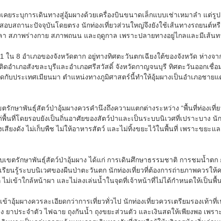
งเคยระบุการเดินทางสู่อุ้มผางด้วยเครื่องบินขนาดเล็กแบบเช่าเหมาลำ แต่
สอบสถานะปัจจุบันโดยตรง นักท่องเที่ยวส่วนใหญ่จึงยังใช้เส้นทางรถยนต์หรื
า สภาพร่างกาย สภาพถนน และฤดูกาล เพราะปลายทางอยู่ไกลและมีเส้นทาง
น 1 ใน 8 อำเภอของจังหวัดตาก อยู่ทางทิศตะวันตกเฉียงใต้ของจังหวัด ห่า
้ติดอำเภอสังขละบุรีและอำเภอศรีสวัสดิ์ จังหวัดกาญจนบุรี ทิศตะวันออกเชื่
ิดกับประเทศเมียนมา ตำแหน่งทางภูมิศาสตร์นี้ทำให้อุ้มผางเป็นอำเภอชาย
ตรักษาพันธุ์สัตว์ป่าอุ้มผางควรคำนึงถึงความแตกต่างระหว่าง “พื้นที่ท่องเที่ยว
 แต่พื้นที่โดยรอบยังเป็นถิ่นอาศัยของสัตว์ป่าและเป็นระบบนิเวศที่เปราะบาง นั
งเสียงดัง ไม่เก็บพืช ไม่ให้อาหารสัตว์ และไม่ทิ้งขยะไว้ในพื้นที่ เพราะขย
ับเขตรักษาพันธุ์สัตว์ป่าอุ้มผาง ได้แก่ การเดินศึกษาธรรมชาติ การชมน้ำต
รียนรู้ระบบนิเวศของผืนป่าตะวันตก นักท่องเที่ยวที่ต้องการถ่ายภาพควรใ
 ไม่เข้าใกล้หน้าผา และไม่ลงเล่นน้ำในจุดที่เจ้าหน้าที่ไม่ได้กำหนดให้เป็นพื้
เข้าอุ้มผางควรละเอียดกว่าการเที่ยวทั่วไป นักท่องเที่ยวควรเตรียมรองเท้าท
ง ยาประจำตัว ไฟฉาย ถุงกันน้ำ ถุงขยะส่วนตัว และเงินสดให้เพียงพอ เพ