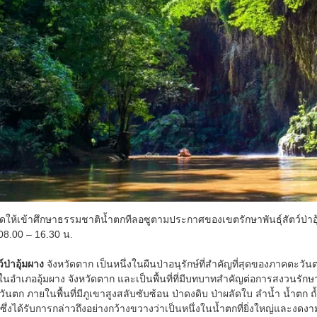
ิดให้เข้าศึกษาธรรมชาติน้ำตกทีลอซูตามประกาศของเขตรักษาพันธุ์สัตว์ป่าอ
8.00 – 16.30 น.
์ป่าอุ้มผาง
จังหวัดตาก เป็นหนึ่งในผืนป่าอนุรักษ์ที่สำคัญที่สุดของภาคต
ู่ในอำเภออุ้มผาง จังหวัดตาก และเป็นพื้นที่ที่มีบทบาทสำคัญต่อการสงวนร
ันตก ภายในพื้นที่มีภูเขาสูงสลับซับซ้อน ป่าดงดิบ ป่าผลัดใบ ลำน้ำ น้ำตก
 ซึ่งได้รับการกล่าวถึงอย่างกว้างขวางว่าเป็นหนึ่งในน้ำตกที่ยิ่งใหญ่และงด