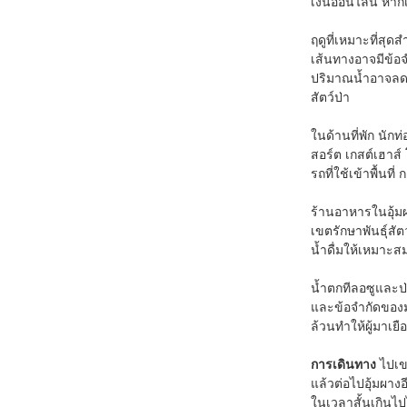
เงินออนไลน์ หากเ
ฤดูที่เหมาะที่สุด
เส้นทางอาจมีข้อจ
ปริมาณน้ำอาจลด
สัตว์ป่า
ในด้านที่พัก นักท่
สอร์ต เกสต์เฮาส์
รถที่ใช้เข้าพื้นท
ร้านอาหารในอุ้มผ
เขตรักษาพันธุ์สั
น้ำดื่มให้เหมาะส
น้ำตกทีลอซูและป่
และข้อจำกัดของมน
ล้วนทำให้ผู้มาเย
การเดินทาง
ไปเขต
แล้วต่อไปอุ้มผางอ
ในเวลาสั้นเกินไ