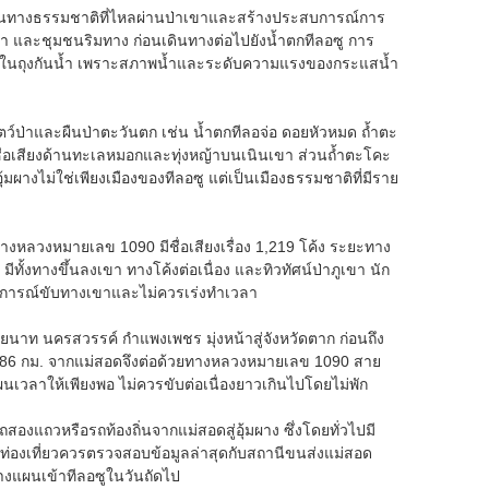
ส้นทางธรรมชาติที่ไหลผ่านป่าเขาและสร้างประสบการณ์การ
้ำ ป่า และชุมชนริมทาง ก่อนเดินทางต่อไปยังน้ำตกทีลอซู การ
นิกส์ในถุงกันน้ำ เพราะสภาพน้ำและระดับความแรงของกระแสน้ำ
สัตว์ป่าและผืนป่าตะวันตก เช่น น้ำตกทีลอจ่อ ดอยหัวหมด ถ้ำตะ
ชื่อเสียงด้านทะเลหมอกและทุ่งหญ้าบนเนินเขา ส่วนถ้ำตะโคะ
ุ้มผางไม่ใช่เพียงเมืองของทีลอซู แต่เป็นเมืองธรรมชาติที่มีราย
ทางหลวงหมายเลข 1090 มีชื่อเสียงเรื่อง 1,219 โค้ง ระยะทาง
ั้งทางขึ้นลงเขา ทางโค้งต่อเนื่อง และทิวทัศน์ป่าภูเขา นัก
ะสบการณ์ขับทางเขาและไม่ควรเร่งทำเวลา
าท นครสวรรค์ กำแพงเพชร มุ่งหน้าสู่จังหวัดตาก ก่อนถึง
86 กม. จากแม่สอดจึงต่อด้วยทางหลวงหมายเลข 1090 สาย
เวลาให้เพียงพอ ไม่ควรขับต่อเนื่องยาวเกินไปโดยไม่พัก
ถวหรือรถท้องถิ่นจากแม่สอดสู่อุ้มผาง ซึ่งโดยทั่วไปมี
กท่องเที่ยวควรตรวจสอบข้อมูลล่าสุดกับสถานีขนส่งแม่สอด
วางแผนเข้าทีลอซูในวันถัดไป