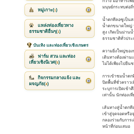
กว้าง มีอาหารเพี
มนุษย์กระทบต่อถิ
หมู่เกาะ(
)
1
น้ำตกทีลอซูเป็นสถ
แหล่งท่องเที่ยวทาง
น้ำตกขนาดใหญ่ น้
ธรรมชาติอื่นๆ(
)
สูง เกิดเป็นม่า
1
ธรรมชาติทั่วประ
บันเทิง และท่องเที่ยวเชิงเกษตร
ความยิ่งใหญ่ของน้
ฟาร์ม สวน และท่อง
เดินทางต้องผ่านเ
เที่ยวเชิงนิเวศ(
)
5
ไม่ได้เพียงไปยืน
การเข้าชมน้ำตกท
กิจกรรมกลางแจ้ง และ
ปิดพื้นที่ชั่วคร
ผจญภัย(
)
4
ระบุการเปิดเข้าศ
เท่านั้น นักท่อง
เส้นทางสู่น้ำตกท
เข้าสู่จุดจอดหรื
กลองร่วมกับการเด
หน้าที่ก่อนเสมอ