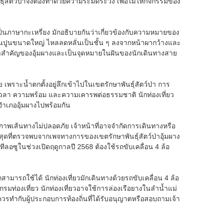
์สัตว์ป่าจึงต้องทำด้วยความระมัดระวัง เพื่อไม่ให้กิจกรรมของ
” เป็นภาษากะเหรี่ยง มักอธิบายกันว่าเกี่ยวข้องกับความหมายของ
าหินปูนขนาดใหญ่ ไหลลดหลั่นเป็นชั้น ๆ ลงจากหน้าผากว้างและ
พจำสำคัญของอุ้มผางและเป็นจุดหมายในฝันของนักเดินทางสาย
 เพราะน้ำตกตั้งอยู่ลึกเข้าไปในเขตรักษาพันธุ์สัตว์ป่า การ
ช้เวลา ความพร้อม และความเคารพต่อธรรมชาติ นักท่องเที่ยว
อำเภออุ้มผางไปพร้อมกัน
าพเส้นทางไม่ปลอดภัย เจ้าหน้าที่อาจจำกัดการเดินทางหรือ
าสุดที่ตรวจพบจากเพจทางการของเขตรักษาพันธุ์สัตว์ป่าอุ้มผาง
ีลอซูในช่วงเปิดฤดูกาลปี 2568 ต้องใช้รถขับเคลื่อน 4 ล้อ
ามารถใช้ได้ นักท่องเที่ยวมักเดินทางด้วยรถขับเคลื่อน 4 ล้อ
รมท่องเที่ยว นักท่องเที่ยวอาจใช้การล่องเรือยางในลำน้ำแม่
รทำกับผู้ประกอบการท้องถิ่นที่ได้รับอนุญาตหรือสอบถามเจ้า