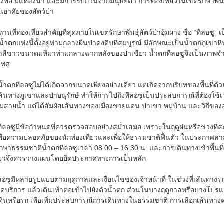
ยงพอ มีแหล่งน้ำ และมีการรบกวนจากมนุษย์ต่ำ การท่องเที่ยวในเขตรักษาพันธุ
่นอาศัยของสัตว์ป่า
านที่ท่องเที่ยวสำคัญที่สุดภายในเขตรักษาพันธุ์สัตว์ป่าอุ้มผาง ชื่อ “ทีลอซู
ำตกแห่งนี้ตั้งอยู่ท่ามกลางผืนป่าดงดิบที่สมบูรณ์ มีลักษณะเป็นน้ำตกภูเข
นน้ำสีขาวขนาดมหึมาท่ามกลางฉากหลังของป่าเขียว น้ำตกทีลอซูจึงเป็นภา
เทศ
ำตกทีลอซูไม่ได้เกิดจากขนาดเพียงอย่างเดียว แต่เกิดจากบริบทของพื้นที่ด้วย
ส้นทางภูเขาและป่าอนุรักษ์ ทำให้การไปถึงทีลอซูเป็นประสบการณ์ที่ต้องใ
ชมสายน้ำ แต่ได้สัมผัสเส้นทางของเมืองชายแดน ป่าเขา หมู่บ้าน และวิถีของ
ีลอซูมีข้อกำหนดที่ควรตรวจสอบอย่างสม่ำเสมอ เพราะในฤดูฝนหรือช่วงที่สภ
าวเพื่อความปลอดภัยของนักท่องเที่ยวและเพื่อให้ธรรมชาติฟื้นตัว ในประกาศล่
ึกษาธรรมชาติน้ำตกทีลอซูเวลา 08.00 – 16.30 น. และการเดินทางเข้าพื้นที่ท
เที่ยวจึงควรวางแผนโดยยึดประกาศทางการเป็นหลัก
ีลอซูมีหลายรูปแบบตามฤดูกาลและเงื่อนไขของเจ้าหน้าที่ ในช่วงที่เส้นทางรถส
อจุดบริการ แล้วเดินเท้าต่อเข้าไปยังตัวน้ำตก ส่วนในบางฤดูกาลหรือบางโปรแก
ินหรือรถ เพื่อเพิ่มประสบการณ์การเดินทางในธรรมชาติ การเลือกเส้นทางคว