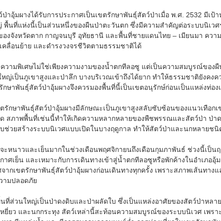
ว์ป่าอุ้มผางได้รับการประกาศเป็นเขตรักษาพันธุ์สัตว์ป่าเมื่อ พ.ศ. 2532 มีเ
ญ่ พื้นที่แห่งนี้เป็นส่วนหนึ่งของผืนป่าตะวันตก ซึ่งมีความสำคัญต่อระบบนิ
ของจังหวัดตาก กาญจนบุรี อุทัยธานี และพื้นที่ชายแดนไทย – เมียนมา ความ
าศัย เคลื่อนย้าย และดำรงวงจรชีวิตตามธรรมชาติได้
ผางมีความพิเศษไม่ใช่เพียงความงามของน้ำตกทีลอซู แต่เป็นความสมบูรณ์ของผ
วนใหญ่เป็นภูเขาสูงและป่าลึก บางบริเวณเข้าถึงได้ยาก ทำให้ธรรมชาติยังคงความ
กษาพันธุ์สัตว์ป่าอุ้มผางจึงควรมองพื้นที่นี้เป็นเขตอนุรักษ์ก่อนเป็นแหล่งท่อ
รักษาพันธุ์สัตว์ป่าอุ้มผางมีลักษณะเป็นภูเขาสูงสลับซับซ้อนของแนวเทือกเขา
ุด สภาพพื้นที่เช่นนี้ทำให้เกิดความหลากหลายของพืชพรรณและสัตว์ป่า ป่
ใบช่วยสร้างระบบนิเวศแบบเปิดในบางฤดูกาล ทำให้สัตว์ป่าและนกหลายชนิด
ะหนาวและเย็นมากในช่วงเดือนพฤศจิกายนถึงเดือนกุมภาพันธ์ ช่วงนี้เป็นฤดู
าศเย็น และเหมาะกับการเดินทางเข้าสู่น้ำตกทีลอซูหรือพักค้างในอำเภออุ้มผาง
กเขตรักษาพันธุ์สัตว์ป่าอุ้มผางก่อนเดินทางทุกครั้ง เพราะสภาพเส้นทางแ
วามปลอดภัย
นที่ส่วนใหญ่เป็นป่าดงดิบและป่าผลัดใบ ซึ่งเป็นแหล่งอาศัยของสัตว์ป่าหลายช
เหยี่ยว และนกกระทุง สัตว์เหล่านี้สะท้อนความสมบูรณ์ของระบบนิเวศ เพราะสั