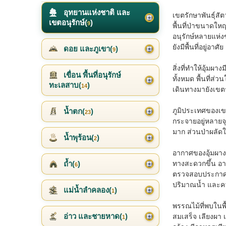
อุทยานแห่งชาติ และ
เขตรักษาพันธุ์สัต
เขตอนุรักษ์(
)
9
พื้นที่ป่าขนาดให
อนุรักษ์หลายแห่ง
ยังมีพื้นที่อยู่อ
ดอย และภูเขา(
)
9
สิ่งที่ทำให้อุ้ม
เขื่อน พื้นที่อนุรักษ์
ทั้งหมด พื้นที่ส่
ทะเลสาบ(
)
14
เดินทางมายังเขตรั
ภูมิประเทศของเขต
น้ำตก(
)
23
กระจายอยู่หลายจ
มาก ส่วนป่าผลัด
น้ำพุร้อน(
)
2
อากาศของอุ้มผางจ
ถ้ำ(
)
ทางสะดวกขึ้น อาก
6
ตรวจสอบประกาศจา
ปริมาณน้ำ และค
แม่น้ำลำคลอง(
)
1
พรรณไม้ที่พบในพื้
อ่าว และชายหาด(
)
สมเสร็จ เลียงผา 
1