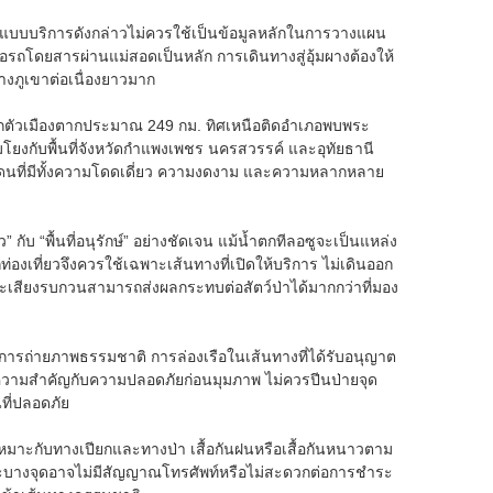
รูปแบบบริการดังกล่าวไม่ควรใช้เป็นข้อมูลหลักในการวางแผน
อรถโดยสารผ่านแม่สอดเป็นหลัก การเดินทางสู่อุ้มผางต้องให้
ภูเขาต่อเนื่องยาวมาก
งจากตัวเมืองตากประมาณ 249 กม. ทิศเหนือติดอำเภอพบพระ
อมโยงกับพื้นที่จังหวัดกำแพงเพชร นครสวรรค์ และอุทัยธานี
แดนที่มีทั้งความโดดเดี่ยว ความงดงาม และความหลากหลาย
” กับ “พื้นที่อนุรักษ์” อย่างชัดเจน แม้น้ำตกทีลอซูจะเป็นแหล่ง
กท่องเที่ยวจึงควรใช้เฉพาะเส้นทางที่เปิดให้บริการ ไม่เดินออก
ะและเสียงรบกวนสามารถส่งผลกระทบต่อสัตว์ป่าได้มากกว่าที่มอง
ก การถ่ายภาพธรรมชาติ การล่องเรือในเส้นทางที่ได้รับอนุญาต
ห้ความสำคัญกับความปลอดภัยก่อนมุมภาพ ไม่ควรปีนป่ายจุด
นที่ปลอดภัย
ี่เหมาะกับทางเปียกและทางป่า เสื้อกันฝนหรือเสื้อกันหนาวตาม
ราะบางจุดอาจไม่มีสัญญาณโทรศัพท์หรือไม่สะดวกต่อการชำระ