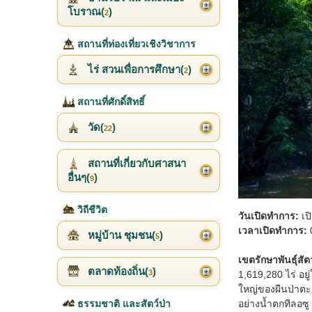
โบราณ(
)
2
สถานที่ท่องเที่ยวเชิงวิชาการ
ไร่ สวนเพื่อการศึกษา(
)
2
สถานที่ศักดิ์สิทธิ์
วัด(
)
22
สถานที่เกี่ยวกับศาสนา
อื่นๆ(
)
9
วิถีชีวิต
วันเปิดทำการ:
เป
เวลาเปิดทำการ:
0
หมู่บ้าน ชุมชน(
)
5
เขตรักษาพันธุ์สัตว
ตลาดท้องถิ่น(
)
3
1,619,280 ไร่ อย
ใหญ่ของผืนป่าตะว
ธรรมชาติ และสัตว์ป่า
อย่างน้ำตกทีลอซู