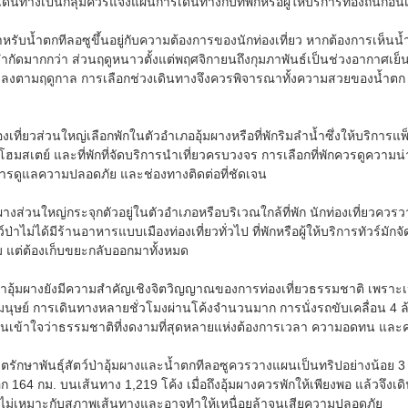
ดินทางเป็นกลุ่มควรแจ้งแผนการเดินทางกับที่พักหรือผู้ให้บริการท้องถิ่นก่
สำหรับน้ำตกทีลอซูขึ้นอยู่กับความต้องการของนักท่องเที่ยว หากต้องการเห็นน
ำกัดมากกว่า ส่วนฤดูหนาวตั้งแต่พฤศจิกายนถึงกุมภาพันธ์เป็นช่วงอากาศเย็
ลงตามฤดูกาล การเลือกช่วงเดินทางจึงควรพิจารณาทั้งความสวยของน้ำตก
องเที่ยวส่วนใหญ่เลือกพักในตัวอำเภออุ้มผางหรือที่พักริมลำน้ำซึ่งให้บริการแพ็กเก
 โฮมสเตย์ และที่พักที่จัดบริการนำเที่ยวครบวงจร การเลือกที่พักควรดูความน
ี่ การดูแลความปลอดภัย และช่องทางติดต่อที่ชัดเจน
างส่วนใหญ่กระจุกตัวอยู่ในตัวอำเภอหรือบริเวณใกล้ที่พัก นักท่องเที่ยวควร
ตว์ป่าไม่ได้มีร้านอาหารแบบเมืองท่องเที่ยวทั่วไป ที่พักหรือผู้ให้บริการทั
ม แต่ต้องเก็บขยะกลับออกมาทั้งหมด
าอุ้มผางยังมีความสำคัญเชิงจิตวิญญาณของการท่องเที่ยวธรรมชาติ เพราะเป็น
ุษย์ การเดินทางหลายชั่วโมงผ่านโค้งจำนวนมาก การนั่งรถขับเคลื่อน 4 ล้
ือนเข้าใจว่าธรรมชาติที่งดงามที่สุดหลายแห่งต้องการเวลา ความอดทน และค
รักษาพันธุ์สัตว์ป่าอุ้มผางและน้ำตกทีลอซูควรวางแผนเป็นทริปอย่างน้อย 3 
ีก 164 กม. บนเส้นทาง 1,219 โค้ง เมื่อถึงอุ้มผางควรพักให้เพียงพอ แล้วจึง
ปไม่เหมาะกับสภาพเส้นทางและอาจทำให้เหนื่อยล้าจนเสียความปลอดภัย