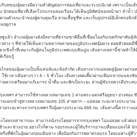
ริบทของอุ้มผางมีความสำคัญต่อการท่องเที่ยวและระบบนิเวศ เพราะเป็นเ
เสียง นักท่องเที่ยวที่เลือกโปรแกรมล่องเรือจะได้เห็นภูมิทัศน์ของหน้าผา ลำน
ัติตามคำแนะนำของผู้ควบคุมเรือ สวมเสื้อชูชีพ และเก็บอุปกรณ์อิเล็กทรอ
ามฤดูกาล
ูแล้ว อำเภออุ้มผางยังมีสถานที่ธรรมชาติอื่นที่เชื่อมโยงกับเขตรักษาพันธุ์
ิวต่าง ๆ ที่ช่วยให้เห็นความหลากหลายของภูมิประเทศอุ้มผาง ดอยหัวหมดมี
ี่ยวเชิงถ้ำที่เหมาะกับผู้สนใจภูมิประเทศแบบหินปูน เส้นทางเหล่านี้ช่วยทำให้อ
เรียนรู้
งไกลของอุ้มผางเป็นทั้งเสน่ห์และข้อจำกัด เส้นทางจากแม่สอดสู่อุ้มผางผ่าน
ช้เวลาเดินทางราว 4 – 5 ชั่วโมง เส้นทางคดเคี้ยวผ่านเทือกเขาถนนธงชัย มีท
รถง่ายควรเตรียมยาแก้เมารถ น้ำดื่ม และพักเป็นระยะ ส่วนผู้ขับรถควรมีปร
ุงเทพฯ สามารถใช้ทางหลวงหมายเลข 1 ผ่านพระนครศรีอยุธยา อ่างทอง ชัยน
ีทางแยกเข้าสู่ทางหลวงหมายเลข 105 สายตาก – แม่สอด ระยะทางประมาณ 
 รวมระยะทางจากกรุงเทพฯ ถึงอุ้มผางประมาณ 668 กม. เส้นทางนี้ควรวางแผน
งโดยรถสาธารณะ สามารถนั่งรถโดยสารจากกรุงเทพฯ ไปแม่สอด แล้วต่อรถสองแ
้าและช่วงบ่าย อย่างไรก็ตาม รอบรถและผู้ให้บริการอาจเปลี่ยนแปลงได้ นั
 หรือที่พักในอุ้มผางก่อนเดินทาง เพื่อป้องกันการพลาดรอบรถ โดยเฉพาะผู้ที่