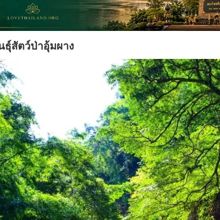
ุ์สัตว์ป่าอุ้มผาง