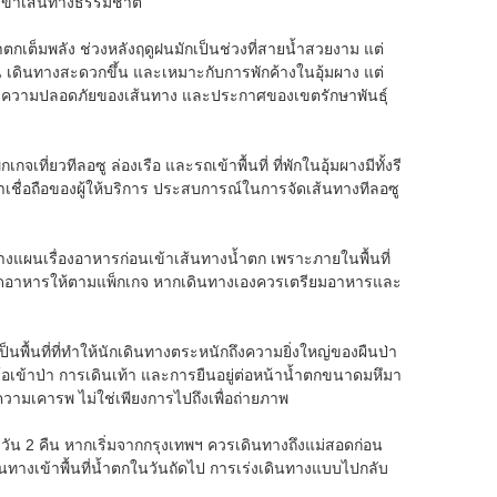
อนเข้าเส้นทางธรรมชาติ
้ำตกเต็มพลัง ช่วงหลังฤดูฝนมักเป็นช่วงที่สายน้ำสวยงาม แต่
น เดินทางสะดวกขึ้น และเหมาะกับการพักค้างในอุ้มผาง แต่
 ความปลอดภัยของเส้นทาง และประกาศของเขตรักษาพันธุ์
จเที่ยวทีลอซู ล่องเรือ และรถเข้าพื้นที่ ที่พักในอุ้มผางมีทั้งรี
่าเชื่อถือของผู้ให้บริการ ประสบการณ์ในการจัดเส้นทางทีลอซู
วางแผนเรื่องอาหารก่อนเข้าเส้นทางน้ำตก เพราะภายในพื้นที่
วร์มักจัดอาหารให้ตามแพ็กเกจ หากเดินทางเองควรเตรียมอาหารและ
พื้นที่ที่ทำให้นักเดินทางตระหนักถึงความยิ่งใหญ่ของผืนป่า
อเข้าป่า การเดินเท้า และการยืนอยู่ต่อหน้าน้ำตกขนาดมหึมา
วามเคารพ ไม่ใช่เพียงการไปถึงเพื่อถ่ายภาพ
วัน 2 คืน หากเริ่มจากกรุงเทพฯ ควรเดินทางถึงแม่สอดก่อน
เดินทางเข้าพื้นที่น้ำตกในวันถัดไป การเร่งเดินทางแบบไปกลับ