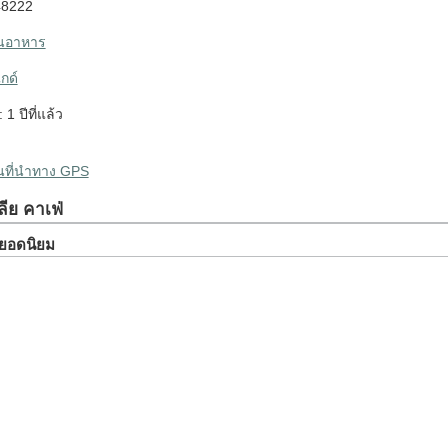
48222
านอาหาร
กด์
 1 ปีที่แล้ว
ผนที่นำทาง GPS
ีย คาเฟ่
ยวยอดนิยม