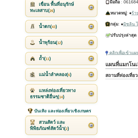
มือถือ
: 06168
เขื่อน พื้นที่อนุรักษ์
ทะเลสาบ(
)
26
หมวดหมู่
: ●
ร้
กลุ่ม
: ●
มิชลิน ไ
น้ำตก(
)
43
ปรับปรุงล่าสุด
:
น้ำพุร้อน(
)
12
คลิกเพื่อเข้าแ
ถ้ำ(
)
11
แผนที่แมกโนเล
แม่น้ำลำคลอง(
)
สถานที่ท่องเที่
6
แหล่งท่องเที่ยวทาง
ธรรมชาติอื่นๆ(
)
14
บันเทิง และท่องเที่ยวเชิงเกษตร
สวนสัตว์ และ
พิพิธภัณฑ์สัตว์น้ำ(
)
2