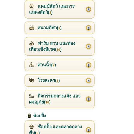
แคมป์สัตว์ และการ
แสดงสัตว์(
)
3
สนามกีฬา(
)
1
ฟาร์ม สวน และท่อง
เที่ยวเชิงนิเวศ(
)
19
สวนน้ำ(
)
2
โรงละคร(
)
1
กิจกรรมกลางแจ้ง และ
ผจญภัย(
)
10
ช้อปปิ้ง
ช้อปปิ้ง และตลาดกลาง
คืน(
)
6