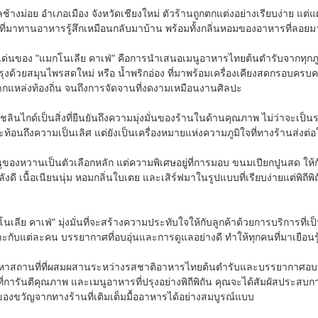
บลช้างม่อย อำเภอเมือง จังหวัดเชียงใหม่ ตัวร้านถูกตกแต่งอย่างเรียบง่าย 
้งที่มาทานอาหารรู้สึกเหมือนกลับมาบ้าน พร้อมทั้งกลิ่นหอมของอาหารที่ลอยมา
ด่นของ "แมกโนเลีย คาเฟ่" คือการนำเสนอเมนูอาหารไทยต้นตำรับจากทุกภูม
รปรุงด้วยสมุนไพรสดใหม่ หรือ น้ำพริกอ่อง ที่มาพร้อมเครื่องเคียงสดกรอบครบค
ยมจากแหล่งท้องถิ่น จนถึงการจัดจานที่งดงามเหมือนงานศิลปะ
ิชลินไกด์เป็นสิ่งที่ยืนยันถึงความมุ่งมั่นของร้านในด้านคุณภาพ ไม่ว่าจะ
สะท้อนถึงความเป็นเลิศ แต่ยังเป็นเครื่องหมายแห่งความภูมิใจที่ทางร้านส่งต่อใ
นูของหวานเป็นตัวเลือกหลัก แต่ความพิเศษอยู่ที่การมอบ ขนมเปียกปูนสด ให้กั
งดี เนื้อเนียนนุ่ม หอมกลิ่นใบเตย และเสิร์ฟมาในรูปแบบที่เรียบง่ายแต่พิถ
เลีย คาเฟ่" มุ่งมั่นที่จะสร้างความประทับใจให้กับลูกค้าด้วยการบริการที่เ
ะกับแต่ละคน บรรยากาศที่อบอุ่นและการดูแลอย่างดี ทำให้ทุกคนที่มาเยือนรู
าสถานที่ที่ผสมผสานระหว่างรสชาติอาหารไทยต้นตำรับและบรรยากาศอบอุ่น
ที่การันตีคุณภาพ และเมนูอาหารที่ปรุงอย่างพิถีพิถัน คุณจะได้สัมผัสประสบ
นของขวัญจากทางร้านที่เติมเต็มมื้ออาหารได้อย่างสมบูรณ์แบบ