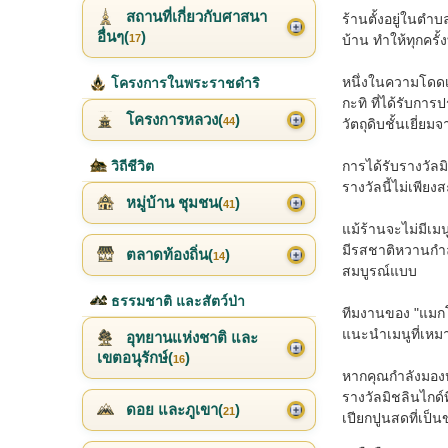
สถานที่เกี่ยวกับศาสนา
ร้านตั้งอยู่ในตำ
อื่นๆ(
)
บ้าน ทำให้ทุกครั
17
หนึ่งในความโดดเ
โครงการในพระราชดำริ
กะทิ ที่ได้รับกา
โครงการหลวง(
)
44
วัตถุดิบชั้นเยี่
การได้รับรางวัลม
วิถีชีวิต
รางวัลนี้ไม่เพียง
หมู่บ้าน ชุมชน(
)
41
แม้ร้านจะไม่มีเม
มีรสชาติหวานกำลั
ตลาดท้องถิ่น(
)
14
สมบูรณ์แบบ
ธรรมชาติ และสัตว์ป่า
ทีมงานของ "แมกโน
แนะนำเมนูที่เหมา
อุทยานแห่งชาติ และ
เขตอนุรักษ์(
)
16
หากคุณกำลังมองห
รางวัลมิชลินไกด์
ดอย และภูเขา(
)
21
เปียกปูนสดที่เป็