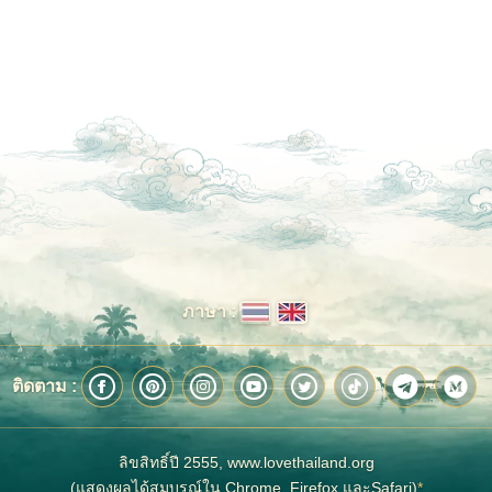
ภาษา :
ติดตาม :
ลิขสิทธิ์ปี 2555, www.lovethailand.org
(แสดงผลได้สมบูรณ์ใน Chrome, Firefox และSafari)
*