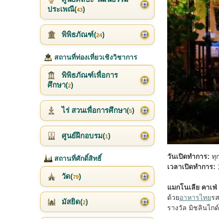
ประเพณี(
)
43
พิพิธภัณฑ์(
)
24
สถานที่ท่องเที่ยวเชิงวิชาการ
พิพิธภัณฑ์เพื่อการ
ศึกษา(
)
2
ไร่ สวนเพื่อการศึกษา(
)
5
ศูนย์ฝึกอบรม(
)
1
วันเปิดทำการ:
ทุก
สถานที่ศักดิ์สิทธิ์
เวลาเปิดทำการ:
1
วัด(
)
79
แมกโนเลีย คาเฟ่
ด้วย
อาหารไทย
รส
มัสยิด(
)
2
รางวัล มิชลินไก