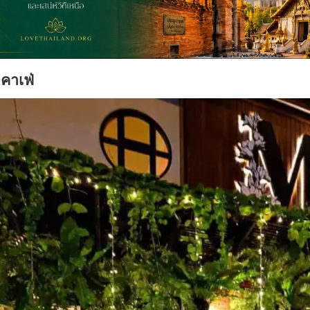
คาเฟ่