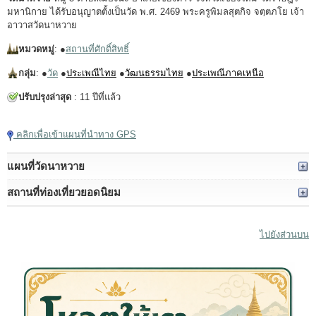
มหานิกาย ได้รับอนุญาตตั้งเป็นวัด พ.ศ. 2469 พระครูพิมลสุตกิจ จตฺตภโย เจ้า
อาวาสวัดนาหวาย
หมวดหมู่
: ●
สถานที่ศักดิ์สิทธิ์
กลุ่ม
: ●
วัด
●
ประเพณีไทย
●
วัฒนธรรมไทย
●
ประเพณีภาคเหนือ
ปรับปรุงล่าสุด
: 11 ปีที่แล้ว
คลิกเพื่อเข้าแผนที่นำทาง GPS
แผนที่วัดนาหวาย
สถานที่ท่องเที่ยวยอดนิยม
ไปยังส่วนบน