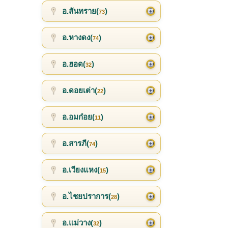
อ.สันทราย(
)
73
อ.หางดง(
)
74
อ.ฮอด(
)
32
อ.ดอยเต่า(
)
22
อ.อมก๋อย(
)
11
อ.สารภี(
)
74
อ.เวียงแหง(
)
15
อ.ไชยปราการ(
)
28
อ.แม่วาง(
)
32