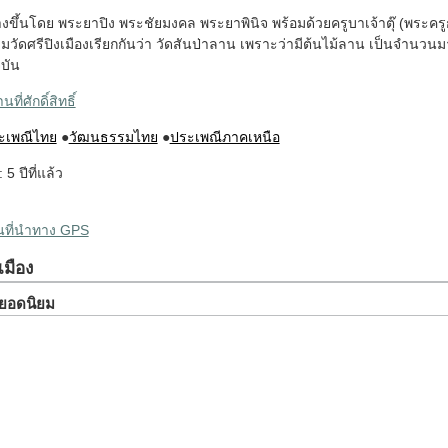
งขึ้นโดย พระยาปิง พระชัยมงคล พระยาพินิจ พร้อมด้วยครูบาเจ้าตุ๊ (พระคร
ิมวัดศรีปิงเมืองเรียกกันว่า วัดสันป่าลาน เพราะว่ามีต้นไม้ลาน เป็นจำนวนมาก
ุบัน
ที่ศักดิ์สิทธิ์
ะเพณีไทย
●
วัฒนธรรมไทย
●
ประเพณีภาคเหนือ
 5 ปีที่แล้ว
ผนที่นำทาง GPS
เมือง
ยวยอดนิยม