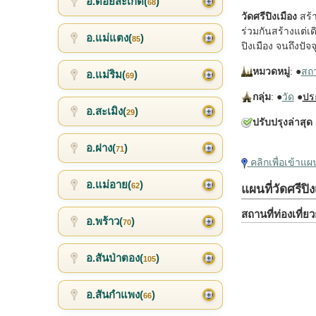
อ.ดอยสะเก็ด(
)
68
วัดศรีปิงเมือง
สร้า
ร่วมกันสร้างแต่เด
อ.แม่แตง(
)
85
ปิงเมือง จนถึงปัจจ
หมวดหมู่
: ●
สถาน
อ.แม่ริม(
)
69
กลุ่ม
: ●
วัด
●
ปร
อ.สะเมิง(
)
29
ปรับปรุงล่าสุด
:
อ.ฝาง(
)
71
คลิกเพื่อเข้าแ
อ.แม่อาย(
)
62
แผนที่วัดศรีปิง
สถานที่ท่องเที่
อ.พร้าว(
)
70
อ.สันป่าตอง(
)
105
อ.สันกำแพง(
)
66