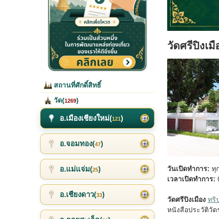
วัดศรีปิงเมื
สถานที่ศักดิ์สิทธิ์
วัด(
)
1269
อ.เมืองเชียงใหม่(
)
121
อ.จอมทอง(
)
47
อ.แม่แจ่ม(
)
วันเปิดทำการ:
ทุ
25
เวลาเปิดทำการ:
0
อ.เชียงดาว(
)
33
วัดศรีปิงเมือง
ทริ
หนังสือประวัติวั