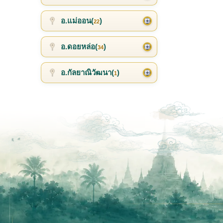
อ.แม่ออน(
)
22
อ.ดอยหล่อ(
)
34
อ.กัลยาณิวัฒนา(
)
1