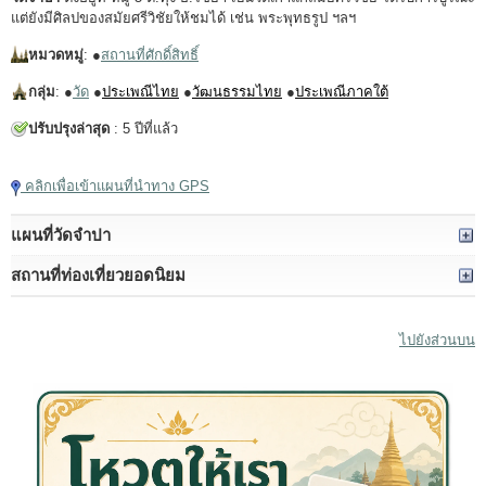
แต่ยังมีศิลปของสมัยศรีวิชัยให้ชมได้ เช่น พระพุทธรูป ฯลฯ
หมวดหมู่
: ●
สถานที่ศักดิ์สิทธิ์
กลุ่ม
: ●
วัด
●
ประเพณีไทย
●
วัฒนธรรมไทย
●
ประเพณีภาคใต้
ปรับปรุงล่าสุด
: 5 ปีที่แล้ว
คลิกเพื่อเข้าแผนที่นำทาง GPS
แผนที่วัดจำปา
สถานที่ท่องเที่ยวยอดนิยม
ไปยังส่วนบน