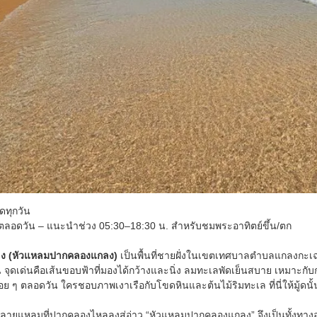
ดทุกวัน
ลอดวัน – แนะนำช่วง 05:30–18:30 น. สำหรับชมพระอาทิตย์ขึ้น/ตก
ง (หัวแหลมปากคลองแกลง)
เป็นพื้นที่ชายฝั่งในเขตเทศบาลตำบลแกลงกะเฉ
จุดเด่นคือเส้นขอบฟ้าที่มองได้กว้างและนิ่ง ลมทะเลพัดเย็นสบาย เหมาะกับ
่อย ๆ ตลอดวัน ใครชอบภาพเงาเรือกับโขดหินและต้นไม้ริมทะเล ที่นี่ให้มู้ดนั้
ิเวณปลายแหลมที่ปากคลองไหลลงสู่อ่าว “หัวแหลมปากคลองแกลง” จึงเป็นทั้ง