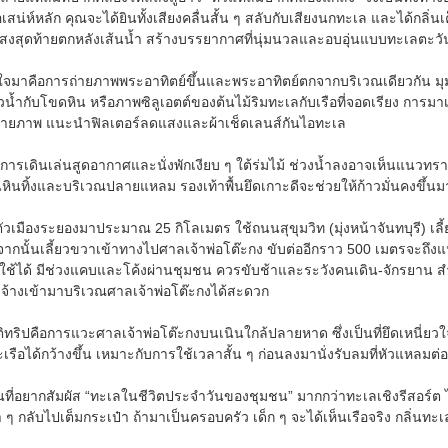
น่ห์หลัก คุณจะได้ยินทั้งเสียงคลื่นสั้น ๆ สลับกับเสียงนกทะเล และได้กลิ่นเ
แสงสุดท้ายตกหลังเส้นน้ำ สร้างบรรยากาศที่นุ่มนวลและอบอุ่นแบบทะเลตะว
้งใจมาคือการถ่ายภาพพระอาทิตย์ขึ้นและพระอาทิตย์ตกจากบริเวณเดียวกัน ม
วน้ำกับโขดหิน หรือภาพซิลูเอตต์ของต้นไม้ริมทะเลกับเรือที่จอดเรียง การ
จถ่ายภาพ แนะนำฟิลเตอร์ลดแสงและผ้าเช็ดเลนส์กันไอทะเล
ารเดินเล่นสูดอากาศและนั่งพักเงียบ ๆ ใต้ร่มไม้ ช่วงน้ำลงอาจเห็นแนวทร
หินทิ้งและบริเวณปลายแหลม รองเท้าพื้นยึดเกาะดีจะช่วยให้ก้าวมั่นคงขึ้นม
วเมืองระยองมาประมาณ 25 กิโลเมตร ใช้ถนนสุขุมวิท (มุ่งหน้าจันทบุรี) เล
นั้นเลี้ยวขวาเข้าทางไปศาลเจ้าพ่อโต๊ะกง ขับต่ออีกราว 500 เมตรจะถึ
ใช้ได้ มีช่วงแคบและโค้งผ่านชุมชน ควรขับช้าและระวังคนเดิน-จักรยา
บจ้างเข้ามาบริเวณศาลเจ้าพ่อโต๊ะกงได้สะดวก
สชาติทริปคือการแวะศาลเจ้าพ่อโต๊ะกงบนเนินใกล้ปลายหาด ซึ่งเป็นที่ยึดเ
อได้กว้างขึ้น เหมาะกับการใช้เวลาสั้น ๆ ก่อนลงมานั่งรับลมที่หัวแหลมต่อ 
นที่อยากสัมผัส “ทะเลในชีวิตประจำวันของชุมชน” มากกว่าทะเลเชิงรีสอร์ต ไม่
กลับไปเต็มกระเป๋า ถ้ามาเป็นครอบครัว เด็ก ๆ จะได้เห็นเรือจริง กลิ่นทะเลจร