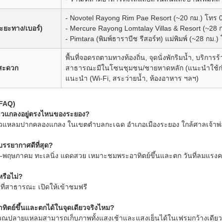
- Novotel Rayong Rim Pae Resort (~20 กม.) โทร
(ระยะทาง/เบอร์)
- Mercure Rayong Lomtalay Villas & Resort (~28 
- Pimtara (พิมพ์ธาราบีช รีสอร์ท) แม่พิมพ์ (~28 กม
พื้นที่จอดรถตามทางท้องถิ่น, จุดนั่งพักริมน้ำ, บริ
สะดวก
สาธารณะมีในโซนชุมชน/ชายหาดหลัก (แนะนำใช้ก่อนเข
แนะนำ (Wi-Fi, สระว่ายน้ำ, ห้องอาหาร ฯลฯ)
(FAQ)
าวแกลงอยู่ตรงไหนของระยอง?
หัวแหลมปากคลองแกลง ในเขตตำบลกะเฉด อำเภอเมืองระยอง ใกล้ศาลเจ้า
รรยากาศดีที่สุด?
พฤษภาคม ทะเลนิ่ง แดดสวย เหมาะชมพระอาทิตย์ขึ้นและตก วันที่ลมแรงควร
หรือไม่?
้นที่สาธารณะ เปิดให้เข้าชมฟรี
ทิตย์ขึ้นและตกได้ในจุดเดียวจริงไหม?
เวณปลายแหลมสามารถเก็บภาพทั้งแสงเช้าและแสงเย็นได้ในเฟรมกว้างเดียวก