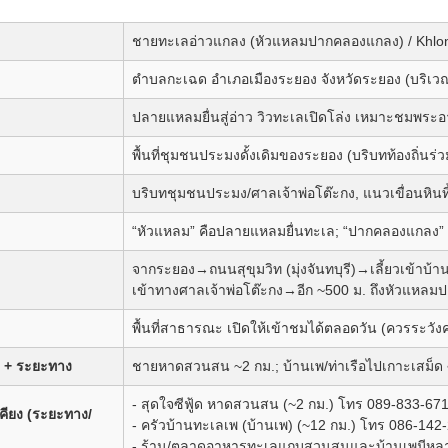
ชายทะเลอ่าวแกลง (หัวแหลมปากคลองแกลง) / Khlon
ตำบลกะเฉด อำเภอเมืองระยอง จังหวัดระยอง (บริเ
ปลายแหลมยื่นสู่อ่าว วิวทะเลเปิดโล่ง เหมาะชมพระ
พื้นที่ชุมชนประมงดั้งเดิมของระยอง (บริบทท้องถิ่นร่ว
บริบทชุมชนประมง/ศาลเจ้าพ่อโต๊ะกง, แนวเขื่อนหิ
“หัวแหลม” คือปลายแหลมยื่นทะเล; “ปากคลองแกลง” ค
จากระยอง→ถนนสุขุมวิท (มุ่งจันทบุรี)→เลี้ยวเข้
เข้าทางศาลเจ้าพ่อโต๊ะกง→อีก ~500 ม. ถึงหัวแหล
พื้นที่สาธารณะ เปิดให้เข้าชมได้ตลอดวัน (ควรระวังค
ยง + ระยะทาง
ชายหาดสวนสน ~2 กม.; บ้านเพ/ท่าเรือไปเกาะเสม็ด 
- สุดใจซีฟู้ด หาดสวนสน (~2 กม.) โทร 089-833-67
คียง (ระยะทาง/
- ครัวบ้านทะเลเพ (บ้านเพ) (~12 กม.) โทร 086-142
- ร้าน/ตลาดอาหารทะเลแถบสวนสนและบ้านเพมีหลา