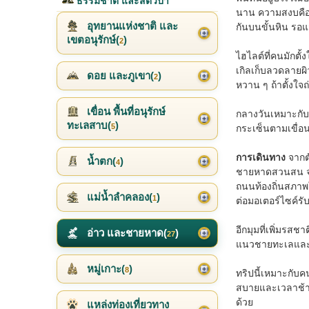
ธรรมชาติ และสัตว์ป่า
นาน ความสงบคือเส
อุทยานแห่งชาติ และ
กันบนขั้นหิน รอ
เขตอนุรักษ์(
)
2
ไฮไลต์ที่คนมักตั
เกิลเก็บลวดลายผิ
ดอย และภูเขา(
)
2
หวาน ๆ ถ้าตั้งใ
เขื่อน พื้นที่อนุรักษ์
กลางวันเหมาะกับก
ทะเลสาบ(
)
5
กระเซ็นตามเขื่อน
การเดินทาง
จากตั
น้ำตก(
)
4
ชายหาดสวนสน จาก
ถนนท้องถิ่นสภาพ
แม่น้ำลำคลอง(
)
1
ต่อมอเตอร์ไซค์รั
อีกมุมที่เพิ่มร
อ่าว และชายหาด(
)
27
แนวชายทะเลและเรื
หมู่เกาะ(
)
8
ทริปนี้เหมาะกับค
สบายและเวลาช้า ๆ 
ด้วย
แหล่งท่องเที่ยวทาง