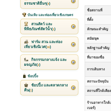
ธรรมชาติอื่นๆ(
)
4
ชื่อสถานที่
บันเทิง และท่องเที่ยวเชิงเกษตร
ที่ตั้ง
สวนสัตว์ และ
พิพิธภัณฑ์สัตว์น้ำ(
)
ลักษณะสำคัญ
1
สมัย/ยุค
ฟาร์ม สวน และท่อง
เที่ยวเชิงนิเวศ(
)
16
หลักฐานสำคัญ
ที่มาของชื่อ
กิจกรรมกลางแจ้ง และ
ผจญภัย(
)
2
การเดินทาง
ช้อปปิ้ง
สถานะปัจจุบัน
ช้อปปิ้ง และตลาดกลาง
คืน(
)
สถานที่ใกล้เคี
1
ร้านอาหารใกล้เ
เบอร์)