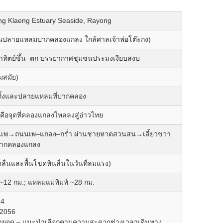
g Klaeng Estuary Seaside, Rayong
วณปลายแหลมปากคลองแกลง ใกล้ศาลเจ้าพ่อโต๊ะกง)
อาทิตย์ขึ้น–ตก บรรยากาศชุมชนประมงเงียบสงบ
มสมัย)
นทิ้งและปลายแหลมที่ปากคลอง
ือจุดที่คลองแกลงไหลลงสู่อ่าวไทย
าบ้านเพ→ถนนเพ–แกลง–กร่ำ ผ่านชายหาดสวนสน→เลี้ยวขวา
มปากคลองแกลง
ลื่นและพื้นโขดหินลื่นในวันที่ลมแรง)
~12 กม.; แหลมแม่พิมพ์ ~28 กม.
14
-2056
ยจุด – แนะนำเลือกตามความสะดวกช่วงเวลาเดินทาง