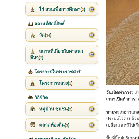
ไร่ สวนเพื่อการศึกษา(
)
2
สถานที่ศักดิ์สิทธิ์
วัด(
)
34
สถานที่เกี่ยวกับศาสนา
อื่นๆ(
)
7
โครงการในพระราชดำริ
โครงการหลวง(
)
1
วันเปิดทำการ:
เปิ
วิถีชีวิต
เวลาเปิดทำการ:
ต
หมู่บ้าน ชุมชน(
)
2
ชายทะเลอ่าวแกล
ประมงไว้ครบถ้วน 
ตลาดท้องถิ่น(
)
เปลี่ยนเฉดสีไปเรื
3
พื้นที่นี้อยู่บร