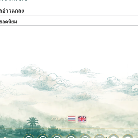
ลอ่าวแกลง
ยวยอดนิยม
ภาษา :