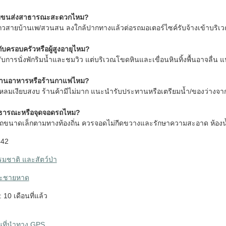
้วยขนส่งสาธารณะสะดวกไหม?
วสายบ้านเพ/สวนสน ลงใกล้ปากทางแล้วต่อรถมอเตอร์ไซค์รับจ้างเข้าบริเว
กับครอบครัวหรือผู้สูงอายุไหม?
การนั่งพักริมน้ำและชมวิว แต่บริเวณโขดหินและเขื่อนหินทิ้งพื้นอาจลื่น 
ีร้านอาหารหรือร้านกาแฟไหม?
หลมเงียบสงบ ร้านค้ามีไม่มาก แนะนำรับประทานหรือเตรียมน้ำ/ของว่างจา
สาธารณะหรือจุดจอดรถไหม?
อดรถขนาดเล็กตามทางท้องถิ่น ควรจอดไม่กีดขวางและรักษาความสะอาด ห้องน
442
มชาติ และสัตว์ป่า
ละชายหาด
: 10 เดือนที่แล้ว
ผนที่นำทาง GPS