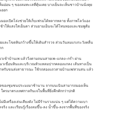
ค็มอ่อน ๆ ของลมทะเลที่คุ้นเคย บางเย็นจะเห็นชาวบ้านนั่งคุย
ันออก
ุมมองเปิดโล่งช่วยให้เก็บเฟรมได้หลากหลาย ทั้งภาพโลว์แอง
มาเช้าให้แสงใสเย็นตา ส่วนยามเย็นจะได้โทนทองและชมพูส้ม
ายและโขดหินกว้างขึ้นให้เดินสำรวจ ส่วนวันลมแรงระวังคลื่น
าก
ี้ยวเข้าบ้านเพ แล้ววิ่งตามถนนสายเพ–แกลง–กร่ำ ผ่าน
งแนวเขื่อนหินและบริเวณหัวแหลมปากคลองแกลง เส้นทางเป็น
น สำหรับขนส่งสาธารณะ ใช้รถสองแถวสายบ้านเพ/สวนสน แล้ว
หนี่ยวใจของชุมชนประมงมาช้านาน จากบนเนินสามารถมองเห็น
ใครมาตรงเทศกาลกินเจในพื้นที่ยิ่งคึกคักกว่าปกติ
มีเครื่องเล่นเสียงดัง ไม่มีร้านรวงแน่น ๆ แต่ได้ความเบา
ิง และเรียนรู้เรื่องลมขึ้น-ลง น้ำขึ้น-ลงจากพื้นที่ของจริง