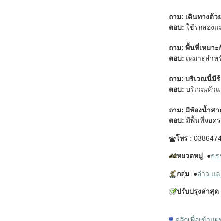
ถาม: เดินทางด
ตอบ:
ใช้รถสองแถ
ถาม: พื้นที่เหมาะ
ตอบ:
เหมาะสำหรับ
ถาม: บริเวณนี้ม
ตอบ:
บริเวณหัวแ
ถาม: มีห้องน้ำ
ตอบ:
มีพื้นที่จ
โทร
: 038647
หมวดหมู่
: ●
ธรร
กลุ่ม
: ●
อ่าว แ
ปรับปรุงล่าสุด
คลิกเพื่อเข้าแ