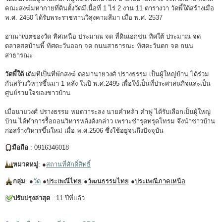
คณะสงฆ์มหากายที่ดินตั้งวัดมีเนื้อที่ 1 ไร่ 2 งาน 11 ตารางวา วัดพี้ใต้สร้างเมื่อ
พ.ศ. 2450 ได้รับพระราชทานวิสุงคามสีมา เมื่อ พ.ศ. 2537
อาณาเขตของวัด ทิศเหนือ ประมาณ จด ที่ดินเอกชน ทิศใต้ ประมาณ จด
ตลาดสดบ้านพี้ ทิศตะวันออก จด ถนนสาธารณะ ทิศตะวันตก จด ถนน
สาธารณะ
วัดพี้ใต้
เดิมทีเป็นที่พักสงฆ์ ต่อมานายวงศ์ ปรางธรรม เป็นผู้ใหญ่บ้าน ได้ร่วม
กันสร้างวิหารขึ้นมา 1 หลัง ในปี พ.ศ.2495 เพื่อใช้เป็นที่ประศาสนกิจและเป็น
ศูนย์รวมใจของชาวบ้าน
เมื่อนายวงศ์ ปรางธรรม หมดวาระลง นายคำหล้า คำฟู ได้รับเลือกเป็นผู้ใหญ่
บ้าน ได้ทำการรื้อถอนวิหารหลังดังกล่าว เพราะชำรุดทรุดโทรม จึงนำชาวบ้าน
ก่อสร้างวิหารขึ้นใหม่ เมื่อ พ.ศ.2506 ซึ่งใช้อยู่จนถึงปัจจุบัน
มือถือ
: 0916346018
หมวดหมู่
: ●
สถานที่ศักดิ์สิทธิ์
กลุ่ม
: ●
วัด
●
ประเพณีไทย
●
วัฒนธรรมไทย
●
ประเพณีภาคเหนือ
ปรับปรุงล่าสุด
: 11 ปีที่แล้ว