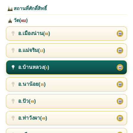
สถานที่ศักดิ์สิทธิ์
วัด(
)
402
อ.เมืองน่าน(
)
66
อ.แม่จริม(
)
13
อ.บ้านหลวง(
)
6
อ.นาน้อย(
)
35
อ.ปัว(
)
49
อ.ท่าวังผา(
)
49