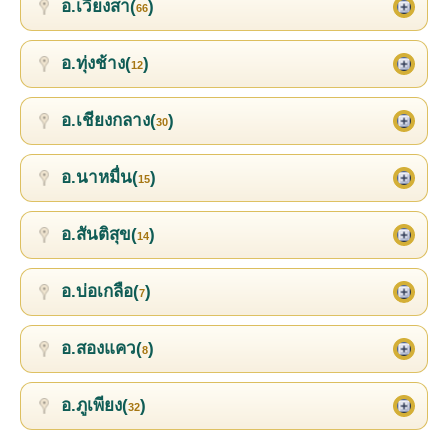
อ.เวียงสา(
)
66
อ.ทุ่งช้าง(
)
12
อ.เชียงกลาง(
)
30
อ.นาหมื่น(
)
15
อ.สันติสุข(
)
14
อ.บ่อเกลือ(
)
7
อ.สองแคว(
)
8
อ.ภูเพียง(
)
32