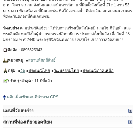
อ.ท่าวังผา จ.น่าน สังกัดคณะสงฆ์มหาวนิกาย ที่ดินตั้งวัดเนื้อที่ 2ไร่ 1 งาน 53
ตารางวา ทิศเหนือจดที่ดินเอกชน ทิศใต้จดร่องน้ำ ทิศตะวันออกจดถนนวรนคร
ทิศตะวันตกจดที่ดินเอกมชน
วัดสบย่าง
ตามประวัติแจ้งว่า ได้รับการสร้างเป็นวัดโดยมี นายใจ ภิรัญคำ และ
พระอินต๊ะ พุฒปีเป็นผู้นำ กระทรวงศึกษาธิการ ประกาศตั้งเป็นวัด เมื่อวันที่ 25
มกราคม พ.ศ.2440 พระครูพินิจนันทมการ ปภสฺสโร เจ้าอาวาสวัดสบย่าง
มือถือ
: 0895525343
หมวดหมู่
: ●
สถานที่ศักดิ์สิทธิ์
กลุ่ม
: ●
วัด
●
ประเพณีไทย
●
วัฒนธรรมไทย
●
ประเพณีภาคเหนือ
ปรับปรุงล่าสุด
: 11 ปีที่แล้ว
คลิกเพื่อเข้าแผนที่นำทาง GPS
แผนที่วัดสบย่าง
สถานที่ท่องเที่ยวยอดนิยม