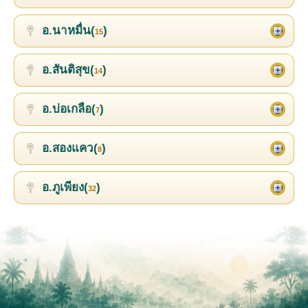
อ.นาหมื่น(
)
15
อ.สันติสุข(
)
14
อ.บ่อเกลือ(
)
7
อ.สองแคว(
)
8
อ.ภูเพียง(
)
32