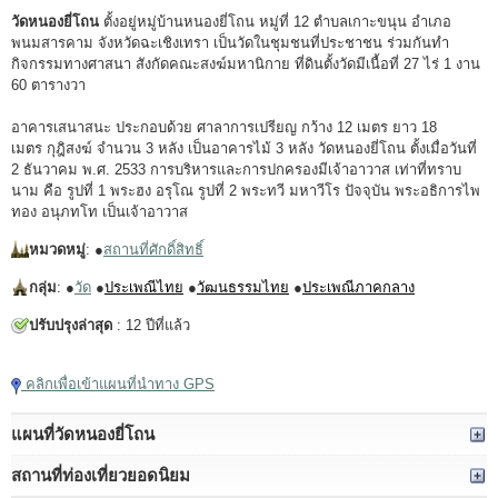
วัดหนองยี่โถน
ตั้งอยู่หมู่บ้านหนองยี่โถน หมู่ที่ 12 ตำบลเกาะขนุน อำเภอ
พนมสารคาม จังหวัดฉะเชิงเทรา เป็นวัดในชุมชนที่ประชาชน ร่วมกันทำ
กิจกรรมทางศาสนา สังกัดคณะสงฆ์มหานิกาย ที่ดินตั้งวัดมีเนื้อที่ 27 ไร่ 1 งาน
60 ตารางวา
อาคารเสนาสนะ ประกอบด้วย ศาลาการเปรียญ กว้าง 12 เมตร ยาว 18
เมตร กุฎิสงฆ์ จำนวน 3 หลัง เป็นอาคารไม้ 3 หลัง วัดหนองยี่โถน ตั้งเมื่อวันที่
2 ธันวาคม พ.ศ. 2533 การบริหารและการปกครองมีเจ้าอาวาส เท่าที่ทราบ
นาม คือ รูปที่ 1 พระฮง อรุโณ รูปที่ 2 พระทวี มหาวีโร ปัจจุบัน พระอธิการไพ
ทอง อนุภทโท เป็นเจ้าอาวาส
หมวดหมู่
: ●
สถานที่ศักดิ์สิทธิ์
กลุ่ม
: ●
วัด
●
ประเพณีไทย
●
วัฒนธรรมไทย
●
ประเพณีภาคกลาง
ปรับปรุงล่าสุด
: 12 ปีที่แล้ว
คลิกเพื่อเข้าแผนที่นำทาง GPS
แผนที่วัดหนองยี่โถน
สถานที่ท่องเที่ยวยอดนิยม