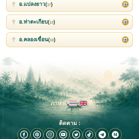
อ.แปลงยาว(
)
17
อ.ท่าตะเกียบ(
)
13
อ.คลองเขื่อน(
)
10
ภาษา :
ติดตาม :