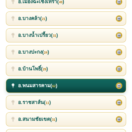
อ.เมืองฉะเชิงเทรา(
)
49
อ.บางคล้า(
)
21
อ.บางน้ำเปรี้ยว(
)
31
อ.บางปะกง(
)
24
อ.บ้านโพธิ์(
)
29
อ.พนมสารคาม(
)
62
อ.ราชสาส์น(
)
11
อ.สนามชัยเขต(
)
31