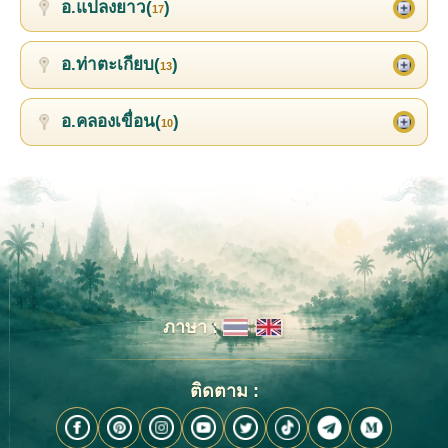
อ.แปลงยาว(
)
17
อ.ท่าตะเกียบ(
)
13
อ.คลองเขื่อน(
)
10
ภาษา :
ติดตาม :