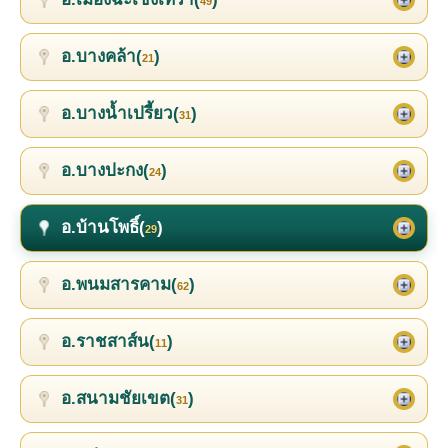
49
อ.บางคล้า(
)
21
อ.บางน้ำเปรี้ยว(
)
31
อ.บางปะกง(
)
24
อ.บ้านโพธิ์(
)
29
อ.พนมสารคาม(
)
62
อ.ราชสาส์น(
)
11
อ.สนามชัยเขต(
)
31