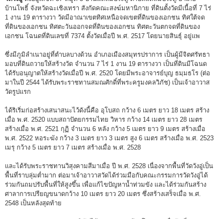
บ้านโพธิ์ จังหวัดฉะเชิงเทรา สังกัดคณะสงฆ์มหานิกาย ที่ดินตั้งวัดมีเนื้อที่ 7 ไร่
1 งาน 19 ตารางวา วัดมีอาณาเขตทิศเหนือจดเขตที่ดินของเอกชน ทิศใต้จด
ที่ดินของเอกชน ทิศตะวันออกจดที่ดินของเอกชน ทิศตะวันตกจดที่ดินของ
เอกชน โฉนดที่ดินเลขที่ 7374 ตั้งวัดเมื่อปี พ.ศ. 2517 โดยนายสินธุ์ อยู่แพ
ซึ่งมีภูมิลำเนาอยู่ที่ตำบลบางด้วน อำเภอเมืองสมุทรปราการ เป็นผู้มีจิตศรัทธา
มอบที่ดินถวายให้สร้างวัด จำนวน 7 ไร่ 1 งาน 19 ตารางวา เป็นที่ดินมีโฉนด
ได้รับอนุญาตให้สร้างวัดเมื่อปี พ.ศ. 2520 โดยมีพระอาจารย์บุญ ธมฺมธโร (ต่อ
มาในปี 2544 ได้รับพระราชทานสมณศักดิ์ที่พระครูมงคลวิภัช) เป็นเจ้าอาวาส
วัดรูปแรก
ได้ริเริ่มก่อสร้างเสนาสนะไว้ดังนี้คือ อุโบสถ กว้าง 6 เมตร ยาว 18 เมตร สร้าง
เมื่อ พ.ศ. 2520 แบบสถาปัตยกรรมไทย วิหาร กว้าง 14 เมตร ยาว 28 เมตร
สร้างเมื่อ พ.ศ. 2521 กุฏิ จำนวน 6 หลัง กว้าง 5 เมตร ยาว 9 เมตร สร้างเมื่อ
พ.ศ. 2522 หอระฆัง กว้าง 3 เมตร ยาว 3 เมตร สูง 6 เมตร สร้างเมื่อ พ.ศ. 2523
เมรุ กว้าง 5 เมตร ยาว 7 เมตร สร้างเมื่อ พ.ศ. 2528
และได้รับพระราชทานวิสุงคามสีมาเมื่อ ปี พ.ศ. 2528 เนื่องจากพื้นที่วัดวังอู่เป็น
พื้นที่ราบลุ่มต่ำมาก ต่อมาเจ้าอาวาสวัดได้ร่วมมือกับคณะกรรมการวัดวังอู่ได้
ร่วมกันถมปรับพื้นที่ให้สูงขึ้น เพื่อแก้ไขปัญหาน้ำท่วมขัง และได้ร่วมกันสร้าง
ศาลาการเปรียญขนาดกว้าง 10 เมตร ยาว 20 เมตร ซึ่งสร้างเสร็จเมื่อ พ.ศ.
2548 เป็นหลังสุดท้าย