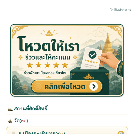
ไปยังส่วนบน
สถานที่ศักดิ์สิทธิ์
วัด(
)
298
อ.เมืองฉะเชิงเทรา(
)