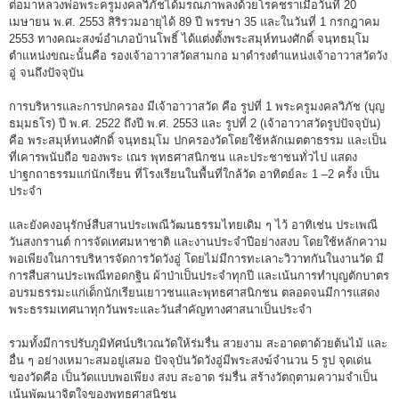
ต่อมาหลวงพ่อพระครูมงคลวิภัชได้มรณภาพลงด้วยโรคชราเมื่อวันที่ 20
เมษายน พ.ศ. 2553 สิริรวมอายุได้ 89 ปี พรรษา 35 และในวันที่ 1 กรกฎาคม
2553 ทางคณะสงฆ์อำเภอบ้านโพธิ์ ได้แต่งตั้งพระสมุห์ทนงศักดิ์ จนฺทธมฺโม
ตำแหน่งขณะนั้นคือ รองเจ้าอาวาสวัดสามกอ มาดำรงตำแหน่งเจ้าอาวาสวัดวัง
อู่ จนถึงปัจจุบัน
การบริหารและการปกครอง มีเจ้าอาวาสวัด คือ รูปที่ 1 พระครูมงคลวิภัช (บุญ
ธมฺมธโร) ปี พ.ศ. 2522 ถึงปี พ.ศ. 2553 และ รูปที่ 2 (เจ้าอาวาสวัดรูปปัจจุบัน)
คือ พระสมุห์ทนงศักดิ์ จนฺทธมฺโม ปกครองวัดโดยใช้หลักเมตตาธรรม และเป็น
ที่เคารพนับถือ ของพระ เณร พุทธศาสนิกชน และประชาชนทั่วไป แสดง
ปาฐกถาธรรมแก่นักเรียน ที่โรงเรียนในพื้นที่ใกล้วัด อาทิตย์ละ 1 –2 ครั้ง เป็น
ประจำ
และยังคงอนุรักษ์สืบสานประเพณีวัฒนธรรมไทยเดิม ๆ ไว้ อาทิเช่น ประเพณี
วันสงกรานต์ การจัดเทศมหาชาติ และงานประจำปีอย่างสงบ โดยใช้หลักความ
พอเพียงในการบริหารจัดการวัดวังอู่ โดยไม่มีการทะเลาะวิวาทกันในงานวัด มี
การสืบสานประเพณีทอดกฐิน ผ้าป่าเป็นประจำทุกปี และเน้นการทำบุญตักบาตร
อบรมธรรมะแก่เด็กนักเรียนเยาวชนและพุทธศาสนิกชน ตลอดจนมีการแสดง
พระธรรมเทศนาทุกวันพระและวันสำคัญทางศาสนาเป็นประจำ
รวมทั้งมีการปรับภูมิทัศน์บริเวณวัดให้ร่มรื่น สวยงาม สะอาดตาด้วยต้นไม้ และ
อื่น ๆ อย่างเหมาะสมอยู่เสมอ ปัจจุบันวัดวังอู่มีพระสงฆ์จำนวน 5 รูป จุดเด่น
ของวัดคือ เป็นวัดแบบพอเพียง สงบ สะอาด ร่มรื่น สร้างวัตถุตามความจำเป็น
เน้นพัฒนาจิตใจของพุทธศาสนิชน