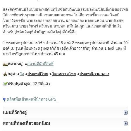
และจัดศาสนพิธีแบบประหยัด แต่ไม่ขัดกับวัฒนธรรมประเพณีอันดีงามของไทย
ให้การต้อนรับพุทธศาสนิกชนแบบเสมอภาค ไม่เลือกชนชั้นวรรณะ โดยมี
ไวยาวัจกรชื่อ นายละออง พลอยแหวน นายละออง พลอยแหวน นายประสพ
ศรีษะเกษ นายจรินทร์ ศรีเกษม นายพล หมื่นอินกูด และนายสมศักดิ์ ชินใย
สำหรับปูชนียวัตถุที่สำคัญของวัดวังอู่ มีดังนี้คือ
1.พระพุทธรูปปางมารวิชัย จำนวน 15 องค์ 2.พระพุทธรูปปางสมาธิ จำนวน 20
องค์ 3. รูปเหมือนพระครูมงคลวิภัช (อดีตเจ้าอาวาสวัด) จำนวน 1 องค์ และ มี
พระไตรปิฎกภาษาไทย จำนวน 45 เล่ม
หมวดหมู่
: ●
สถานที่ศักดิ์สิทธิ์
กลุ่ม
: ●
วัด
●
ประเพณีไทย
●
วัฒนธรรมไทย
●
ประเพณีภาคกลาง
ปรับปรุงล่าสุด
: 12 ปีที่แล้ว
คลิกเพื่อเข้าแผนที่นำทาง GPS
แผนที่วัดวังอู่
สถานที่ท่องเที่ยวยอดนิยม