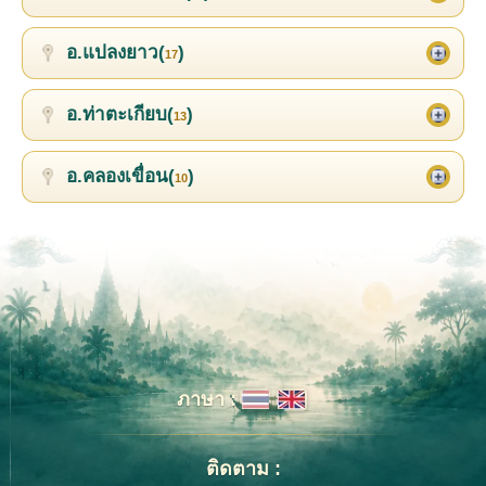
อ.แปลงยาว(
)
17
อ.ท่าตะเกียบ(
)
13
อ.คลองเขื่อน(
)
10
ภาษา :
ติดตาม :