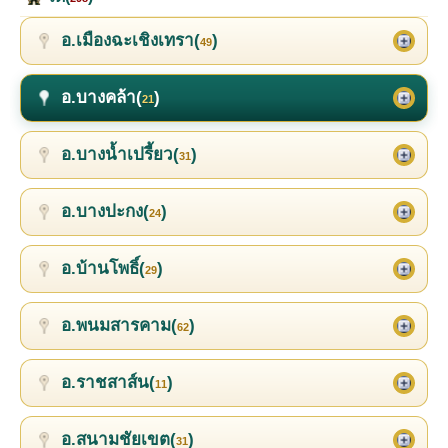
อ.เมืองฉะเชิงเทรา(
)
49
อ.บางคล้า(
)
21
อ.บางน้ำเปรี้ยว(
)
31
อ.บางปะกง(
)
24
อ.บ้านโพธิ์(
)
29
อ.พนมสารคาม(
)
62
อ.ราชสาส์น(
)
11
อ.สนามชัยเขต(
)
31