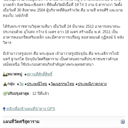
บางคล้า จังหวัดฉะเชิงเทรา ที่ดินตั้งวัดมีเนื้อที่ 19 ไร่ 3 งาน 6 ตารางวา วัดตั้ง
เมื่อวันที่ 30 สิงหาคม 2504 ผู้บริจาคที่ดินสร้างวัด คือ นายสี พรมศิริ และนาย
ทองใบ วงษ์ภักดี
ได้รับพระราชทานวิสุงคามสีมา เมื่อวันที่ 24 มีนาคม 2512 อาคารเสนาสนะ
ประกอบด้วย อุโบสถ กว้าง 6 เมตร ยาว 18 เมตร สร้างเมื่อ พ.ศ. 2511 เป็น
อาคารคอนกรีตเสริมเหล็ก และมีศาลาการเปรียญ หอสวดมนต์ กุฏิสงฆ์ 5 หลัง
วิหาร
มีเจ้าอาวาสรูปแรก คือ พระสุเมธ เจ้าอาวาสรูปปัจจุบัน คือ พระอธิการโกมิ
นทร์ ฐานรโต ปัจจุบันวัดศรีสุตาราม เป็นศาสนสถานที่ประชาชนชาวตำบล
เสม็ดเหนือ ใช้ประกอบศาสนกิจสำคัญทางพระพุทธศาสนา
หมวดหมู่
: ●
สถานที่ศักดิ์สิทธิ์
กลุ่ม
: ●
วัด
●
ประเพณีไทย
●
วัฒนธรรมไทย
●
ประเพณีภาคกลาง
ปรับปรุงล่าสุด
: 12 ปีที่แล้ว
คลิกเพื่อเข้าแผนที่นำทาง GPS
แผนที่วัดศรีสุตาราม