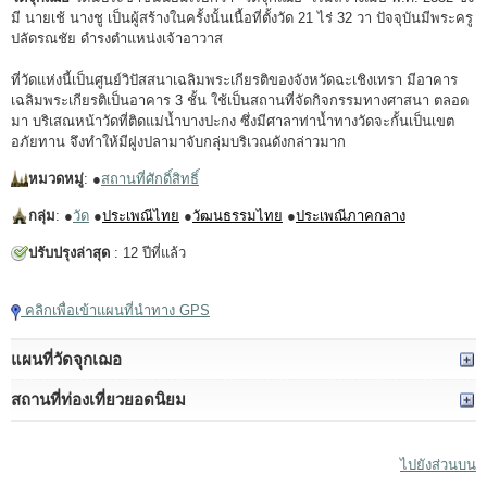
มี นายเช้ นางชู เป็นผู้สร้างในครั้งนั้นเนื้อที่ตั้งวัด 21 ไร่ 32 วา ปัจจุบันมีพระครู
ปลัดรณชัย ดำรงตำแหน่งเจ้าอาวาส
ที่วัดแห่งนี้เป็นศูนย์วิปัสสนาเฉลิมพระเกียรติของจังหวัดฉะเชิงเทรา มีอาคาร
เฉลิมพระเกียรติเป็นอาคาร 3 ชั้น ใช้เป็นสถานที่จัดกิจกรรมทางศาสนา ตลอด
มา บริเสณหน้าวัดที่ติดแม่น้ำบางปะกง ซึ่งมีศาลาท่าน้ำทางวัดจะกั้นเป็นเขต
อภัยทาน จึงทำให้มีฝูงปลามาจับกลุ่มบริเวณดังกล่าวมาก
หมวดหมู่
: ●
สถานที่ศักดิ์สิทธิ์
กลุ่ม
: ●
วัด
●
ประเพณีไทย
●
วัฒนธรรมไทย
●
ประเพณีภาคกลาง
ปรับปรุงล่าสุด
: 12 ปีที่แล้ว
คลิกเพื่อเข้าแผนที่นำทาง GPS
แผนที่วัดจุกเฌอ
สถานที่ท่องเที่ยวยอดนิยม
ไปยังส่วนบน