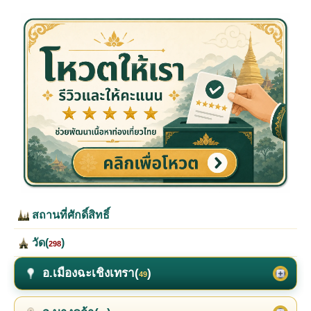
สถานที่ศักดิ์สิทธิ์
วัด(
)
298
อ.เมืองฉะเชิงเทรา(
)
49