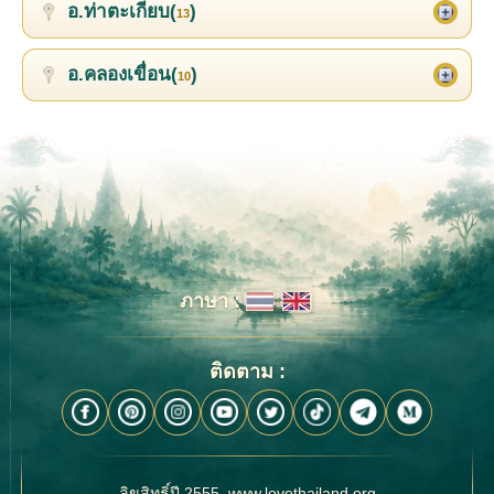
อ.ท่าตะเกียบ(
)
13
อ.คลองเขื่อน(
)
10
ภาษา :
ติดตาม :
ลิขสิทธิ์ปี 2555, www.lovethailand.org