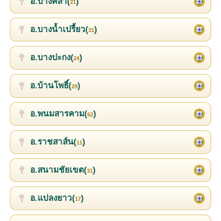
อ.บางคล้า(
)
21
อ.บางน้ำเปรี้ยว(
)
31
อ.บางปะกง(
)
24
อ.บ้านโพธิ์(
)
29
อ.พนมสารคาม(
)
62
อ.ราชสาส์น(
)
11
อ.สนามชัยเขต(
)
31
อ.แปลงยาว(
)
17