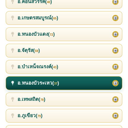
อ.คอนสวรรค์(
)
40
อ.เกษตรสมบูรณ์(
)
65
อ.หนองบัวแดง(
)
72
อ.จัตุรัส(
)
59
อ.บำเหน็จณรงค์(
)
43
อ.หนองบัวระเหว(
)
37
อ.เทพสถิต(
)
78
อ.ภูเขียว(
)
79