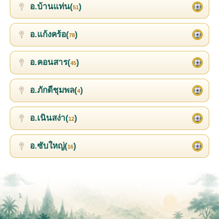
อ.บ้านแท่น(
)
51
อ.แก้งคร้อ(
)
78
อ.คอนสาร(
)
45
อ.ภักดีชุมพล(
)
4
อ.เนินสง่า(
)
12
อ.ซับใหญ่(
)
16