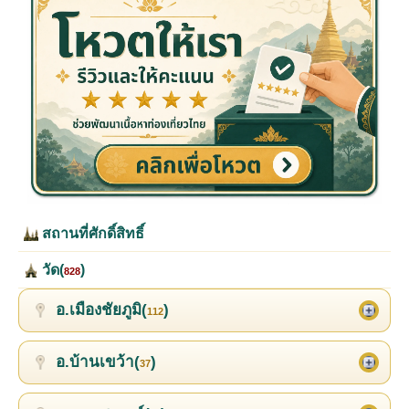
สถานที่ศักดิ์สิทธิ์
วัด(
)
828
อ.เมืองชัยภูมิ(
)
112
อ.บ้านเขว้า(
)
37