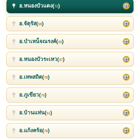
อ.หนองบัวแดง(
)
72
อ.จัตุรัส(
)
59
อ.บำเหน็จณรงค์(
)
43
อ.หนองบัวระเหว(
)
37
อ.เทพสถิต(
)
78
อ.ภูเขียว(
)
79
อ.บ้านแท่น(
)
51
อ.แก้งคร้อ(
)
78