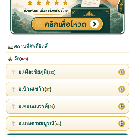
สถานที่ศักดิ์สิทธิ์
วัด(
)
828
อ.เมืองชัยภูมิ(
)
112
อ.บ้านเขว้า(
)
37
อ.คอนสวรรค์(
)
40
อ.เกษตรสมบูรณ์(
)
65