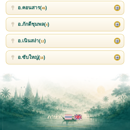
อ.คอนสาร(
)
45
อ.ภักดีชุมพล(
)
4
อ.เนินสง่า(
)
12
อ.ซับใหญ่(
)
16
ภาษา :