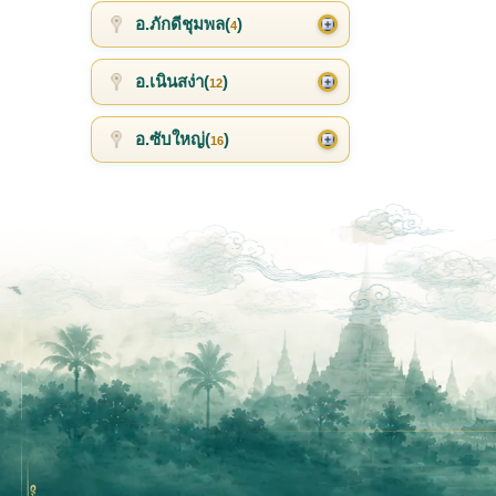
อ.ภักดีชุมพล(
)
4
อ.เนินสง่า(
)
12
อ.ซับใหญ่(
)
16