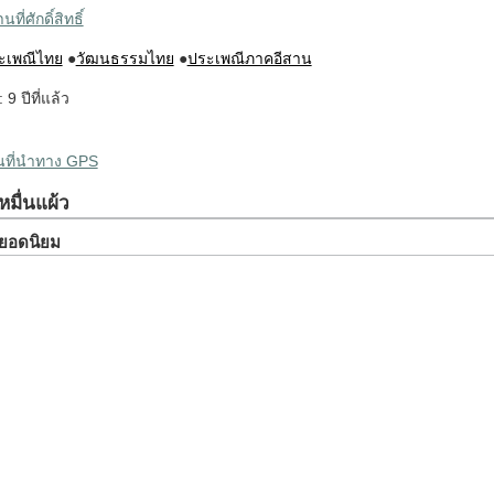
ที่ศักดิ์สิทธิ์
ะเพณีไทย
●
วัฒนธรรมไทย
●
ประเพณีภาคอีสาน
 9 ปีที่แล้ว
ผนที่นำทาง GPS
หมื่นแผ้ว
ยวยอดนิยม