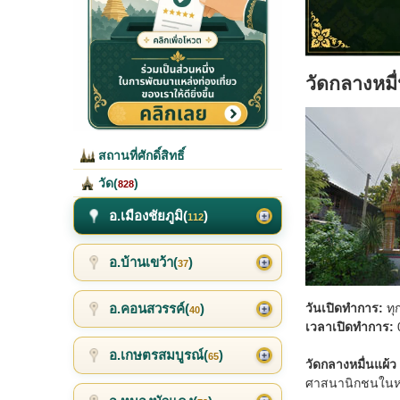
วัดกลางหมื
สถานที่ศักดิ์สิทธิ์
วัด(
)
828
อ.เมืองชัยภูมิ(
)
112
อ.บ้านเขว้า(
)
37
อ.คอนสวรรค์(
)
วันเปิดทำการ:
ทุ
40
เวลาเปิดทำการ:
0
อ.เกษตรสมบูรณ์(
)
65
วัดกลางหมื่นแผ้ว
ศาสนานิกชนในหมู