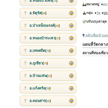
อ.หนองบัวแดง(
)
72
หมวดหมู่
: ●
สถาน
อ.จัตุรัส(
)
กลุ่ม
: ●
วัด
●
ปร
59
ปรับปรุงล่าสุด
:
อ.บำเหน็จณรงค์(
)
43
คลิกเพื่อเข้าแ
อ.หนองบัวระเหว(
)
37
แผนที่วัดกลาง
อ.เทพสถิต(
)
78
สถานที่ท่องเที่
อ.ภูเขียว(
)
79
อ.บ้านแท่น(
)
51
อ.แก้งคร้อ(
)
78
อ.คอนสาร(
)
45