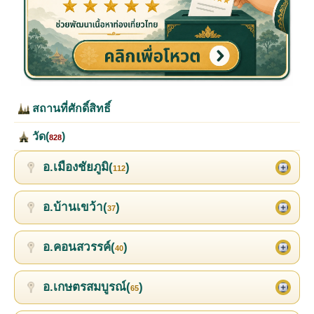
สถานที่ศักดิ์สิทธิ์
วัด(
)
828
อ.เมืองชัยภูมิ(
)
112
อ.บ้านเขว้า(
)
37
อ.คอนสวรรค์(
)
40
อ.เกษตรสมบูรณ์(
)
65