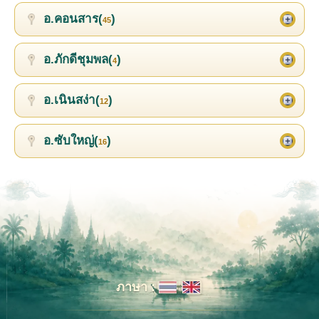
อ.คอนสาร(
)
45
อ.ภักดีชุมพล(
)
4
อ.เนินสง่า(
)
12
อ.ซับใหญ่(
)
16
ภาษา :