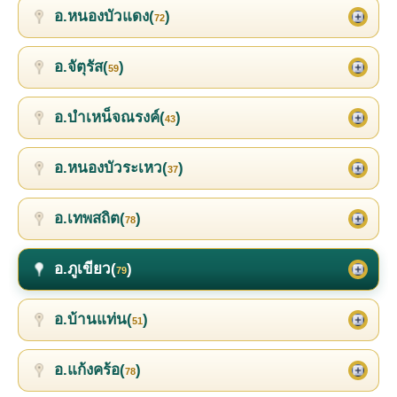
อ.หนองบัวแดง(
)
72
อ.จัตุรัส(
)
59
อ.บำเหน็จณรงค์(
)
43
อ.หนองบัวระเหว(
)
37
อ.เทพสถิต(
)
78
อ.ภูเขียว(
)
79
อ.บ้านแท่น(
)
51
อ.แก้งคร้อ(
)
78