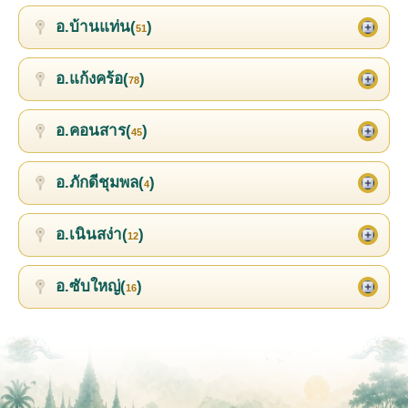
อ.บ้านแท่น(
)
51
อ.แก้งคร้อ(
)
78
อ.คอนสาร(
)
45
อ.ภักดีชุมพล(
)
4
อ.เนินสง่า(
)
12
อ.ซับใหญ่(
)
16