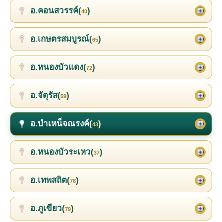
อ.คอนสวรรค์(
)
40
อ.เกษตรสมบูรณ์(
)
65
อ.หนองบัวแดง(
)
72
อ.จัตุรัส(
)
59
อ.บำเหน็จณรงค์(
)
43
อ.หนองบัวระเหว(
)
37
อ.เทพสถิต(
)
78
อ.ภูเขียว(
)
79