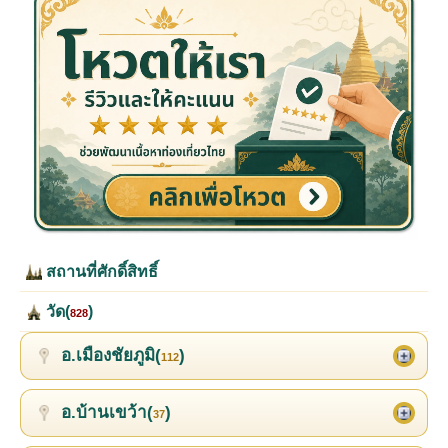
สถานที่ศักดิ์สิทธิ์
วัด(
)
828
อ.เมืองชัยภูมิ(
)
112
อ.บ้านเขว้า(
)
37