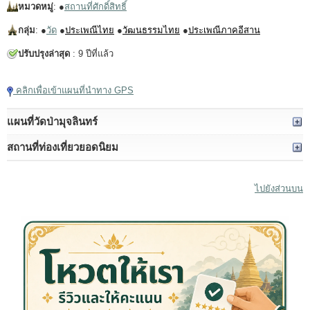
หมวดหมู่
: ●
สถานที่ศักดิ์สิทธิ์
กลุ่ม
: ●
วัด
●
ประเพณีไทย
●
วัฒนธรรมไทย
●
ประเพณีภาคอีสาน
ปรับปรุงล่าสุด
: 9 ปีที่แล้ว
คลิกเพื่อเข้าแผนที่นำทาง GPS
แผนที่วัดป่ามุจลินทร์
สถานที่ท่องเที่ยวยอดนิยม
ไปยังส่วนบน