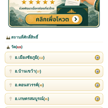
สถานที่ศักดิ์สิทธิ์
วัด(
)
828
อ.เมืองชัยภูมิ(
)
112
อ.บ้านเขว้า(
)
37
อ.คอนสวรรค์(
)
40
อ.เกษตรสมบูรณ์(
)
65