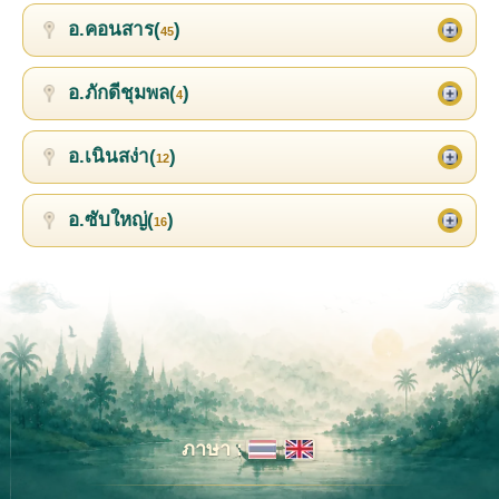
อ.คอนสาร(
)
45
อ.ภักดีชุมพล(
)
4
อ.เนินสง่า(
)
12
อ.ซับใหญ่(
)
16
ภาษา :