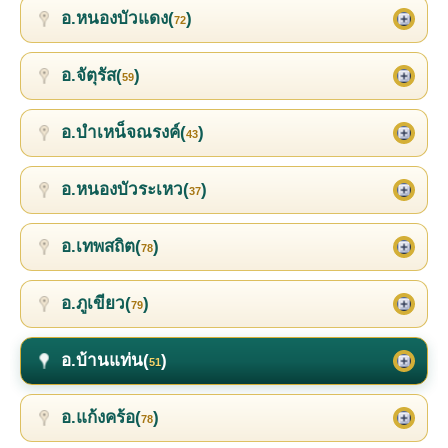
อ.หนองบัวแดง(
)
72
อ.จัตุรัส(
)
59
อ.บำเหน็จณรงค์(
)
43
อ.หนองบัวระเหว(
)
37
อ.เทพสถิต(
)
78
อ.ภูเขียว(
)
79
อ.บ้านแท่น(
)
51
อ.แก้งคร้อ(
)
78