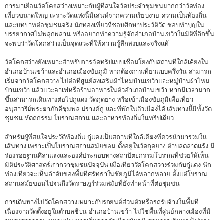
การมาเยือนวัดโคกสว่างเหมาะกับผู้ที่สนใจวัดประจำชุมชนมากกว่าวัดท่อง
เที่ยวขนาดใหญ่ เพราะวัดแห่งนี้มีเสน่ห์จากความเรียบง่าย ความเป็นท้องถิ่น
และบทบาทต่อชุมชนจริง นักท่องเที่ยวที่ชอบศึกษาประวัติวัด ชอบทำบุญใน
บรรยากาศไม่พลุกพล่าน หรืออยากทำความรู้จักอำเภอบ้านเขว้าในมิติที่ลึกขึ้น
จะพบว่าวัดโคกสว่างเป็นจุดแวะที่ให้ความรู้สึกสงบและจริงแท้
วัดโคกสว่างยังเหมาะสำหรับการจัดทริปแบบเชื่อมโยงกับสถานที่ใกล้เคียงใน
อำเภอบ้านเขว้าและอำเภอเมืองชัยภูมิ หากต้องการเที่ยวแบบครึ่งวัน สามารถ
เริ่มจากวัดโคกสว่าง ไปต่อที่ศูนย์ส่งเสริมผ้าไหมบ้านเขว้าและหมู่บ้านผ้าไหม
บ้านเขว้า แล้วแวะคาเฟ่หรือร้านอาหารในตัวอำเภอบ้านเขว้า หากมีเวลามาก
ขึ้นสามารถเดินทางต่อไปกู่แดง วัดกุดยาง หรือเข้าเมืองชัยภูมิเพื่อเที่ยว
อนุสาวรีย์พระยาภักดีชุมพล ปรางค์กู่ และที่พักในตัวเมืองได้ เส้นทางนี้มีทั้งวัด
ชุมชน หัตถกรรม โบราณสถาน และอาหารท้องถิ่นในทริปเดียว
สำหรับผู้ที่สนใจประวัติท้องถิ่น กู่แดงเป็นสถานที่ใกล้เคียงที่ควรนำมารวมใน
เส้นทาง เพราะเป็นโบราณสถานสมัยขอม ตั้งอยู่ในวัดกุดยาง ตำบลตลาดแร้ง มี
ร่องรอยฐานศิลาแลงและองค์ประกอบทางสถาปัตยกรรมโบราณที่ช่วยให้เห็น
มิติประวัติศาสตร์เก่ากว่าชุมชนปัจจุบัน เมื่อเที่ยววัดโคกสว่างร่วมกับกู่แดง นัก
ท่องเที่ยวจะเห็นลำดับของพื้นที่ศรัทธาในชัยภูมิได้หลากหลาย ตั้งแต่โบราณ
สถานสมัยขอมไปจนถึงวัดราษฎร์ร่วมสมัยที่ยังทำหน้าที่ต่อชุมชน
การเดินทางไปวัดโคกสว่างเหมาะกับรถยนต์ส่วนตัวหรือรถรับจ้างในพื้นที่
เนื่องจากวัดตั้งอยู่ในตำบลชีบน อำเภอบ้านเขว้า ไม่ใช่พื้นที่ศูนย์กลางเมืองที่มี