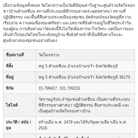
เมื่อรวมข้อมูลทั้งหมด วัดโคกสว่างเป็นวัดที่มีคุณค่าในฐานะศูนย์รวมจิตใจของ
ชาวบ้านตำบลชีบน สถานที่ประกอบพิธีกรรมทางพระพุทธศาสนา สถานที่
ปฏิบัติธรรม และพื้นที่สืบสานประเพณีของชุมชน อัตลักษณ์ของวัดอยู่ที่ความ
เรียบง่าย ความต่อเนื่องของศรัทธา และบทบาทที่ยังดำรงอยู่ในชีวิตประจำวัน
ของผู้คน การเดินทางมาวัดแห่งนี้จึงไม่ใช่เพียงการมาไหว้พระ แต่เป็นการมอง
เห็นหัวใจของวัดไทยในระดับหมู่บ้าน ซึ่งยังทำหน้าที่เป็นที่พึ่งทางใจและ
ศูนย์กลางของชุมชนอย่างมั่นคง
ชื่อสถานที่
วัดโคกสว่าง
ที่ตั้ง
หมู่ 5 ตำบลชีบน อำเภอบ้านเขว้า จังหวัดชัยภูมิ
ที่อยู่
หมู่ 5 ตำบลชีบน อำเภอบ้านเขว้า จังหวัดชัยภูมิ 36170
พิกัด
15.799417, 101.795215
วัดราษฎร์ประจำชุมชนตำบลชีบน เป็นสถานที่ประกอบ
ไฮไลต์
พิธีกรรมทางศาสนา ปฏิบัติธรรม สืบสานประเพณี และ
เป็นศูนย์รวมจิตใจของชาวบ้าน
ประวัติ / สมัย /
สร้างเมื่อ พ.ศ. 2479 และได้รับวิสุงคามสีมาเมื่อ พ.ศ.
ยุค
2516