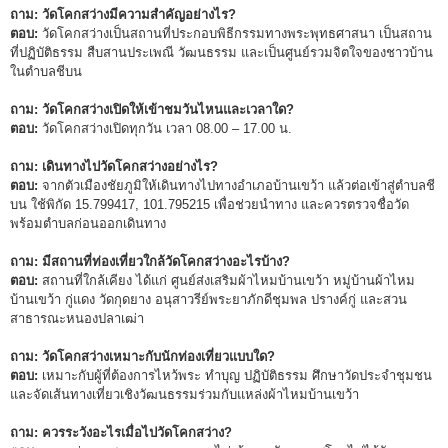
ถาม: วัดโคกสว่างมีความสำคัญอย่างไร?
ตอบ:
วัดโคกสว่างเป็นสถานที่ประกอบพิธีกรรมทางพระพุทธศาสนา เป็นสถาน
ที่ปฏิบัติธรรม สืบสานประเพณี วัฒนธรรม และเป็นศูนย์รวมจิตใจของชาวบ้าน
ในตำบลชีบน
ถาม: วัดโคกสว่างเปิดให้เข้าชมวันไหนและเวลาใด?
ตอบ:
วัดโคกสว่างเปิดทุกวัน เวลา 08.00 – 17.00 น.
ถาม: เดินทางไปวัดโคกสว่างอย่างไร?
ตอบ:
จากตัวเมืองชัยภูมิให้เดินทางไปทางอำเภอบ้านเขว้า แล้วต่อเข้าสู่ตำบลชี
บน ใช้พิกัด 15.799417, 101.795215 เพื่อช่วยนำทาง และควรตรวจชื่อวัด
พร้อมตำบลก่อนออกเดินทาง
ถาม: มีสถานที่ท่องเที่ยวใกล้วัดโคกสว่างอะไรบ้าง?
ตอบ:
สถานที่ใกล้เคียง ได้แก่ ศูนย์ส่งเสริมผ้าไหมบ้านเขว้า หมู่บ้านผ้าไหม
บ้านเขว้า กู่แดง วัดกุดยาง อนุสาวรีย์พระยาภักดีชุมพล ปรางค์กู่ และสวน
สาธารณะหนองปลาเฒ่า
ถาม: วัดโคกสว่างเหมาะกับนักท่องเที่ยวแบบใด?
ตอบ:
เหมาะกับผู้ที่ต้องการไหว้พระ ทำบุญ ปฏิบัติธรรม ศึกษาวัดประจำชุมชน
และจัดเส้นทางเที่ยวเชิงวัฒนธรรมร่วมกับแหล่งผ้าไหมบ้านเขว้า
ถาม: ควรระวังอะไรเมื่อไปวัดโคกสว่าง?