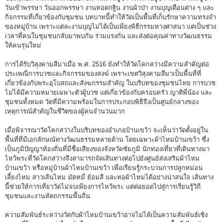
วันเข้าพรรษา วันออกพรรษา งานทอดกฐิน งานผ้าป่า งานบุญเดือนต่าง ๆ และ
กิจกรรมที่เกี่ยวข้องกับชุมชน บทบาทนี้ทำให้วัดเป็นพื้นที่เก็บรักษาความทรงจำ
ของหมู่บ้าน เพราะแต่ละงานบุญไม่ได้เป็นเพียงพิธีกรรมทางศาสนา แต่เป็นช่วง
เวลาที่คนในชุมชนกลับมาพบกัน ร่วมแรงกัน และส่งต่อคุณค่าทางวัฒนธรรม
ให้คนรุ่นใหม่
การได้รับวิสุงคามสีมาเมื่อ พ.ศ. 2516 ยังทำให้วัดโคกสว่างมีความสำคัญต่อ
ประเพณีการบวชและกิจกรรมของสงฆ์ เพราะเขตวิสุงคามสีมาเป็นพื้นที่ที่
เกี่ยวข้องกับพระอุโบสถและสังฆกรรมสำคัญ ในบริบทของชุมชนไทย การบวช
ไม่ได้มีความหมายเฉพาะตัวผู้บวช แต่เกี่ยวข้องกับครอบครัว ญาติพี่น้อง และ
ชุมชนทั้งหมด วัดที่มีความพร้อมในการประกอบพิธีจึงเป็นศูนย์กลางของ
เหตุการณ์สำคัญในชีวิตของผู้คนจำนวนมาก
เมื่อพิจารณาวัดโคกสว่างในบริบทของอำเภอบ้านเขว้า จะเห็นว่าวัดตั้งอยู่ใน
พื้นที่ที่มีเอกลักษณ์ทางวัฒนธรรมหลายด้าน โดยเฉพาะผ้าไหมบ้านเขว้า ซึ่ง
เป็นภูมิปัญญาท้องถิ่นที่มีชื่อเสียงของจังหวัดชัยภูมิ นักท่องเที่ยวที่เดินทางมา
ไหว้พระที่วัดโคกสว่างจึงสามารถจัดเส้นทางต่อไปยังศูนย์ส่งเสริมผ้าไหม
บ้านเขว้า หรือหมู่บ้านผ้าไหมบ้านเขว้า เพื่อเรียนรู้กระบวนการปลูกหม่อน
เลี้ยงไหม สาวเส้นไหม มัดหมี่ ย้อมสี และทอผ้าไหมได้อย่างน่าสนใจ เส้นทาง
นี้ช่วยให้การเที่ยววัดไม่จบเพียงการไหว้พระ แต่ต่อยอดไปสู่การเรียนรู้วิถี
ชุมชนและงานหัตถกรรมพื้นถิ่น
ความสัมพันธ์ระหว่างวัดกับผ้าไหมบ้านเขว้าอาจไม่ได้เป็นความสัมพันธ์เชิง