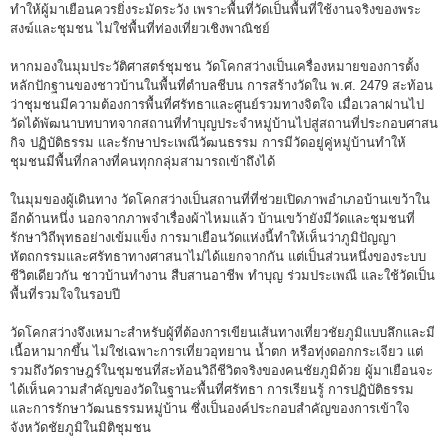
ทำให้ผู้มาเยือนควรยิ่งระมัดระวัง เพราะพื้นที่วัดเป็นพื้นที่ใช้งานจริงของพระ
สงฆ์และชุมชน ไม่ใช่พื้นที่ท่องเที่ยวเชิงพาณิชย์
หากมองในมุมประวัติศาสตร์ชุมชน วัดโคกสว่างเป็นเครื่องหมายของการตั้ง
หลักปักฐานของชาวบ้านในพื้นที่ตำบลชีบน การสร้างวัดใน พ.ศ. 2479 สะท้อน
ว่าชุมชนมีความต้องการพื้นที่ศรัทธาและศูนย์รวมทางจิตใจ เมื่อเวลาผ่านไป
วัดได้พัฒนาบทบาทจากสถานที่ทำบุญประจำหมู่บ้านไปสู่สถานที่ประกอบศาสน
กิจ ปฏิบัติธรรม และรักษาประเพณีวัฒนธรรม การมีวัดอยู่คู่หมู่บ้านทำให้
ชุมชนมีพื้นที่กลางที่คนทุกกลุ่มสามารถเข้าถึงได้
ในมุมของผู้เดินทาง วัดโคกสว่างเป็นสถานที่ที่ช่วยเปิดภาพอำเภอบ้านเขว้าใน
อีกด้านหนึ่ง นอกจากภาพจำเรื่องผ้าไหมแล้ว บ้านเขว้ายังมีวัดและชุมชนที่
รักษาวิถีพุทธอย่างเข้มแข็ง การมาเยือนวัดแห่งนี้ทำให้เห็นว่าภูมิปัญญา
หัตถกรรมและศรัทธาทางศาสนาไม่ได้แยกจากกัน แต่เป็นส่วนหนึ่งของระบบ
ชีวิตเดียวกัน ชาวบ้านทำงาน สืบสานอาชีพ ทำบุญ ร่วมประเพณี และใช้วัดเป็น
พื้นที่รวมใจในรอบปี
วัดโคกสว่างจึงเหมาะสำหรับผู้ที่ต้องการเขียนเส้นทางเที่ยวชัยภูมิแบบลึกและมี
เนื้อหามากขึ้น ไม่ใช่เฉพาะการเที่ยวอุทยาน น้ำตก หรือทุ่งดอกกระเจียว แต่
รวมถึงวัดราษฎร์ในชุมชนที่สะท้อนวิถีชีวิตจริงของคนชัยภูมิด้วย ผู้มาเยือนจะ
ได้เห็นความสำคัญของวัดในฐานะพื้นที่ศรัทธา การเรียนรู้ การปฏิบัติธรรม
และการรักษาวัฒนธรรมหมู่บ้าน ซึ่งเป็นองค์ประกอบสำคัญของการเข้าใจ
จังหวัดชัยภูมิในมิติชุมชน