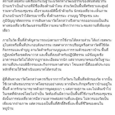
สถานที่โดยตรง แต่เชื่อมกันในฐานะมรดกทางวัฒนธรรมของพื้นที่เดียวกัน
บ้านเขว้าเป็นอำเภอที่มีชื่อเสียงด้านผ้าไหม ส่วนวัดเป็นพื้นที่ศรัทธาและศูนย์
รวมทางใจของชุมชน เมื่อรวมสองมิตินี้เข้าด้วยกัน นักท่องเที่ยวจะเห็นภาพ
อำเภอบ้านเขว้าได้ครบมากขึ้น ทั้งด้านธรรมะ งานบุญ วิถีชุมชน และ
ภูมิปัญญาหัตถกรรม การเดินทางมาวัดโคกสว่างจึงสามารถออกแบบเป็นเส้น
ทางท่องเที่ยวเชิงวัฒนธรรมที่มีความหมายลึกกว่าการแวะชมสถานที่เพียงจุด
เดียว
ภายในวัด พื้นที่สำคัญสามารถแบ่งตามการใช้งานได้หลายส่วน ได้แก่ เขตพระ
อุโบสถหรือพื้นที่ประกอบสังฆกรรม เขตศาลาการเปรียญหรือศาลาวัดที่ใช้จัด
กิจกรรมและทำบุญ ลานวัดสำหรับงานบุญและการรวมตัวของชาวบ้าน พื้นที่
กุฏิสงฆ์หรือเขตสังฆาวาส และพื้นที่สงบสำหรับปฏิบัติธรรม แม้ข้อมูลเชิง
อาคารของวัดไม่ได้ปรากฏรายละเอียดมากนัก แต่จากบทบาทของวัดในฐานะ
สถานที่ประกอบพิธีกรรมและกิจกรรมทางศาสนา โซนเหล่านี้คือองค์ประกอบ
หลักที่ช่วยให้วัดดำเนินบทบาทได้ครบถ้วน
ผู้ที่เดินทางมาวัดโคกสว่างควรเริ่มจากการไหว้พระในพื้นที่หลักของวัด จากนั้น
ใช้เวลาเดินชมบรรยากาศโดยรอบอย่างสงบ หากมีพระภิกษุหรือชาวบ้านอยู่ใน
พื้นที่ ควรรักษามารยาทด้วยการพูดคุยเบา ๆ แต่งกายสุภาพ และไม่เดินเข้าไป
ในเขตที่พักสงฆ์โดยไม่จำเป็น วัดท้องถิ่นมีความเป็นพื้นที่ใช้งานจริงของชุมชน
ดังนั้นการท่องเที่ยวควรมีความเคารพต่อสถานที่และผู้คน ไม่ควรมองวัดเป็น
เพียงฉากถ่ายภาพ แต่ควรมองเป็นพื้นที่ศักดิ์สิทธิ์และพื้นที่ชีวิตของคนใน
หมู่บ้าน