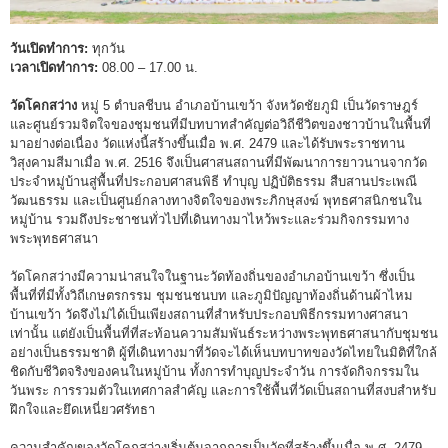
วันเปิดทำการ:
ทุกวัน
เวลาเปิดทำการ:
08.00 – 17.00 น.
วัดโคกสว่าง
หมู่ 5 ตำบลชีบน อำเภอบ้านเขว้า จังหวัดชัยภูมิ เป็นวัดราษฎร์
และศูนย์รวมจิตใจของชุมชนที่มีบทบาทสำคัญต่อวิถีชีวิตของชาวบ้านในพื้นที่
มาอย่างต่อเนื่อง วัดแห่งนี้สร้างขึ้นเมื่อ พ.ศ. 2479 และได้รับพระราชทาน
วิสุงคามสีมาเมื่อ พ.ศ. 2516 จึงเป็นศาสนสถานที่มีพัฒนาการยาวนานจากวัด
ประจำหมู่บ้านสู่พื้นที่ประกอบศาสนพิธี ทำบุญ ปฏิบัติธรรม สืบสานประเพณี
วัฒนธรรม และเป็นศูนย์กลางทางจิตใจของพระภิกษุสงฆ์ พุทธศาสนิกชนใน
หมู่บ้าน รวมถึงประชาชนทั่วไปที่เดินทางมาไหว้พระและร่วมกิจกรรมทาง
พระพุทธศาสนา
วัดโคกสว่างมีความน่าสนใจในฐานะวัดท้องถิ่นของอำเภอบ้านเขว้า ซึ่งเป็น
พื้นที่ที่มีทั้งวิถีเกษตรกรรม ชุมชนชนบท และภูมิปัญญาท้องถิ่นด้านผ้าไหม
บ้านเขว้า วัดจึงไม่ได้เป็นเพียงสถานที่สำหรับประกอบพิธีกรรมทางศาสนา
เท่านั้น แต่ยังเป็นพื้นที่ที่สะท้อนความสัมพันธ์ระหว่างพระพุทธศาสนากับชุมชน
อย่างเป็นธรรมชาติ ผู้ที่เดินทางมาที่วัดจะได้เห็นบทบาทของวัดไทยในมิติที่ใกล้
ชิดกับชีวิตจริงของคนในหมู่บ้าน ทั้งการทำบุญประจำวัน การจัดกิจกรรมใน
วันพระ การรวมตัวในเทศกาลสำคัญ และการใช้พื้นที่วัดเป็นสถานที่สงบสำหรับ
ฝึกใจและยึดเหนี่ยวศรัทธา
ความสำคัญของวัดโคกสว่างเริ่มต้นจากการเป็นวัดที่สร้างขึ้นเมื่อ พ.ศ. 2479