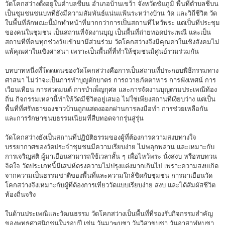
วัดโคกสว่างตั้งอยู่ในตำบลชีบน อำเภอบ้านเขว้า จังหวัดชัยภูมิ พื้นที่ตำบลชีบน
เป็นชุมชนชนบทที่ยังมีความสัมพันธ์แน่นแฟ้นระหว่างบ้าน วัด และวิถีชีวิต วัด
ในพื้นที่ลักษณะนี้มักทำหน้าที่มากกว่าการเป็นสถานที่ไหว้พระ แต่เป็นที่ประชุม
ของคนในชุมชน เป็นสถานที่จัดงานบุญ เป็นพื้นที่ถ่ายทอดประเพณี และเป็น
สถานที่ที่คนทุกช่วงวัยเข้ามามีส่วนร่วม วัดโคกสว่างจึงมีคุณค่าในเชิงสังคมไม่
แพ้คุณค่าในเชิงศาสนา เพราะเป็นพื้นที่ที่ทำให้ชุมชนมีศูนย์รวมร่วมกัน
บทบาทหนึ่งที่โดดเด่นของวัดโคกสว่างคือการเป็นสถานที่ประกอบพิธีกรรมทาง
ศาสนา ไม่ว่าจะเป็นการทำบุญตักบาตร การถวายภัตตาหาร การฟังเทศน์ การ
เวียนเทียน การสวดมนต์ การบำเพ็ญกุศล และการจัดงานบุญตามประเพณีท้อง
ถิ่น กิจกรรมเหล่านี้ทำให้วัดมีชีวิตอยู่เสมอ ไม่ใช่เพียงสถานที่เงียบว่าง แต่เป็น
พื้นที่ที่ศรัทธาของชาวบ้านถูกแสดงออกผ่านการลงมือทำ การช่วยเหลือกัน
และการรักษาขนบธรรมเนียมที่สืบทอดจากรุ่นสู่รุ่น
วัดโคกสว่างยังเป็นสถานที่ปฏิบัติธรรมของผู้ที่ต้องการความสงบทางใจ
บรรยากาศของวัดประจำชุมชนมีความเรียบง่าย ไม่พลุกพล่าน และเหมาะกับ
การเจริญสติ ผู้มาเยือนสามารถใช้เวลาสั้น ๆ เพื่อไหว้พระ นั่งสงบ หรือทบทวน
จิตใจ วัดประเภทนี้มีเสน่ห์ตรงความไม่ปรุงแต่งมากเกินไป เพราะความสงบเกิด
จากความเป็นธรรมชาติของพื้นที่และความใกล้ชิดกับชุมชน การมาเยือนวัด
โคกสว่างจึงเหมาะกับผู้ที่ต้องการเที่ยววัดแบบเรียบง่าย สงบ และได้สัมผัสชีวิต
ท้องถิ่นจริง
ในด้านประเพณีและวัฒนธรรม วัดโคกสว่างเป็นพื้นที่ที่รองรับกิจกรรมสำคัญ
ของพุทธศาสนิกชนในรอบปี เช่น วันมาฆบูชา วันวิสาขบูชา วันอาสาฬหบูชา