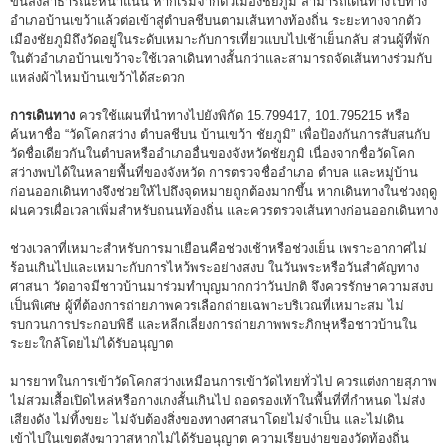
ขนส่งสาธารณะหนาแน่น หากเริ่มจากตัวเมืองชัยภูมิ สามารถเดินทางไปทาง
อำเภอบ้านเขว้าแล้วต่อเข้าสู่ตำบลชีบนตามเส้นทางท้องถิ่น ระยะทางจากตัว
เมืองชัยภูมิถึงวัดอยู่ในระดับเหมาะกับการเที่ยวแบบไปเช้าเย็นกลับ ส่วนผู้ที่พัก
ในตัวอำเภอบ้านเขว้าจะใช้เวลาเดินทางสั้นกว่าและสามารถจัดเส้นทางร่วมกับ
แหล่งผ้าไหมบ้านเขว้าได้สะดวก
การเดินทาง
ควรใช้แผนที่นำทางไปยังพิกัด 15.799417, 101.795215 หรือ
ค้นหาชื่อ “วัดโคกสว่าง ตำบลชีบน บ้านเขว้า ชัยภูมิ” เพื่อป้องกันการสับสนกับ
วัดชื่อเดียวกันในตำบลหรืออำเภออื่นของจังหวัดชัยภูมิ เนื่องจากชื่อวัดโคก
สว่างพบได้ในหลายพื้นที่ของจังหวัด การตรวจชื่ออำเภอ ตำบล และหมู่บ้าน
ก่อนออกเดินทางจึงช่วยให้ไปถึงจุดหมายถูกต้องมากขึ้น หากเดินทางในช่วงฤดู
ฝนควรเผื่อเวลาเพิ่มสำหรับถนนท้องถิ่น และควรตรวจเส้นทางก่อนออกเดินทาง
ช่วงเวลาที่เหมาะสำหรับการมาเยือนคือช่วงเช้าหรือช่วงเย็น เพราะอากาศไม่
ร้อนเกินไปและเหมาะกับการไหว้พระอย่างสงบ ในวันพระหรือวันสำคัญทาง
ศาสนา วัดอาจมีชาวบ้านมาร่วมทำบุญมากกว่าวันปกติ จึงควรรักษาความสงบ
เป็นพิเศษ ผู้ที่ต้องการถ่ายภาพควรเลือกถ่ายเฉพาะบริเวณที่เหมาะสม ไม่
รบกวนการประกอบพิธี และหลีกเลี่ยงการถ่ายภาพพระภิกษุหรือชาวบ้านใน
ระยะใกล้โดยไม่ได้รับอนุญาต
มารยาทในการเข้าวัดโคกสว่างเหมือนการเข้าวัดไทยทั่วไป ควรแต่งกายสุภาพ
ไม่สวมเสื้อเปิดไหล่หรือกางเกงสั้นเกินไป ถอดรองเท้าในพื้นที่ที่กำหนด ไม่ส่ง
เสียงดัง ไม่ทิ้งขยะ ไม่จับต้องสิ่งของทางศาสนาโดยไม่จำเป็น และไม่เดิน
เข้าไปในเขตสังฆาวาสหากไม่ได้รับอนุญาต ความเรียบง่ายของวัดท้องถิ่น