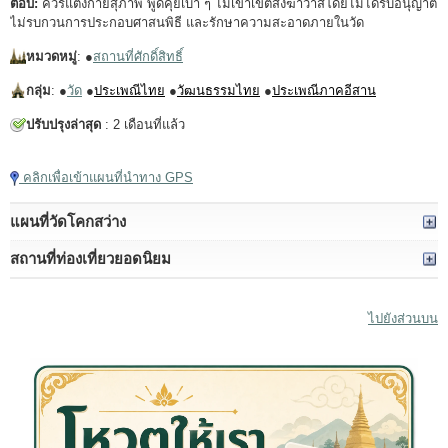
ตอบ:
ควรแต่งกายสุภาพ พูดคุยเบา ๆ ไม่เข้าเขตสังฆาวาสโดยไม่ได้รับอนุญาต
ไม่รบกวนการประกอบศาสนพิธี และรักษาความสะอาดภายในวัด
หมวดหมู่
: ●
สถานที่ศักดิ์สิทธิ์
กลุ่ม
: ●
วัด
●
ประเพณีไทย
●
วัฒนธรรมไทย
●
ประเพณีภาคอีสาน
ปรับปรุงล่าสุด
: 2 เดือนที่แล้ว
คลิกเพื่อเข้าแผนที่นำทาง GPS
แผนที่วัดโคกสว่าง
สถานที่ท่องเที่ยวยอดนิยม
ไปยังส่วนบน