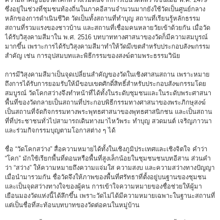
ซึ่งอยู่ในช่วงที่ชุมชนท้องถิ่นในภาคอีสานจำนวนมากยังใช้วัดเป็นศูนย์กลาง
หลักของการดำเนินชีวิต วัดเป็นทั้งสถานที่ทำบุญ สถานที่เรียนรู้หลักธรรม
สถานที่รวมแรงของชาวบ้าน และสถานที่เชื่อมคนหลายวัยเข้าด้วยกัน เมื่อวัด
ได้รับวิสุงคามสีมาใน พ.ศ. 2516 บทบาททางศาสนาของวัดก็มีความสมบูรณ์
มากขึ้น เพราะการได้รับวิสุงคามสีมาทำให้วัดมีเขตสำหรับประกอบสังฆกรรม
สำคัญ เช่น การอุปสมบทและพิธีกรรมของสงฆ์ตามพระธรรมวินัย
การมีวิสุงคามสีมาเป็นจุดเปลี่ยนสำคัญของวัดในเชิงศาสนสถาน เพราะหมาย
ถึงการได้รับการยอมรับให้มีขอบเขตศักดิ์สิทธิ์สำหรับประกอบสังฆกรรมโดย
สมบูรณ์ วัดโคกสว่างจึงทำหน้าที่ได้ทั้งในระดับชุมชนและในระดับพระศาสนา
พื้นที่ของวัดกลายเป็นสถานที่ประกอบพิธีกรรมทางศาสนาของพระภิกษุสงฆ์
เป็นสถานที่จัดกิจกรรมทางพระพุทธศาสนาของพุทธศาสนิกชน และเป็นสถาน
ที่ที่ประชาชนทั่วไปสามารถเดินทางมาไหว้พระ ทำบุญ สวดมนต์ เจริญภาวนา
และร่วมกิจกรรมบุญตามโอกาสต่าง ๆ ได้
ชื่อ “วัดโคกสว่าง” สื่อความหมายได้ทั้งในเชิงภูมิประเทศและเชิงจิตใจ คำว่า
“โคก” มักใช้เรียกพื้นที่ดอนหรือพื้นที่สูงเล็กน้อยในชุมชนชนบทอีสาน ส่วนคำ
ว่า “สว่าง” ให้ความหมายถึงความแจ่มใส ความสงบ และความสว่างทางปัญญา
เมื่อนำมารวมกัน ชื่อวัดจึงให้ภาพของพื้นที่ศรัทธาที่ตั้งอยู่บนฐานของชุมชน
และเป็นจุดสว่างทางใจของผู้คน การเข้าใจความหมายของชื่อช่วยให้ผู้มา
เยือนมองวัดแห่งนี้ได้ลึกขึ้น เพราะวัดไม่ได้มีความหมายเฉพาะในฐานะสถานที่
แต่เป็นชื่อที่สะท้อนบทบาทของวัดต่อคนในหมู่บ้าน